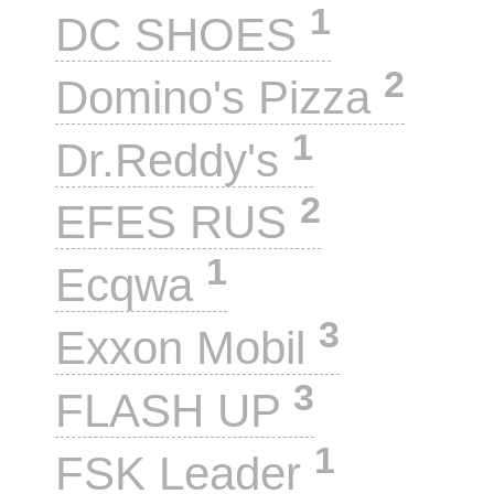
1
DC SHOES
2
Domino's Pizza
1
Dr.Reddy's
2
EFES RUS
1
Ecqwa
3
Exxon Mobil
3
FLASH UP
1
FSK Leader