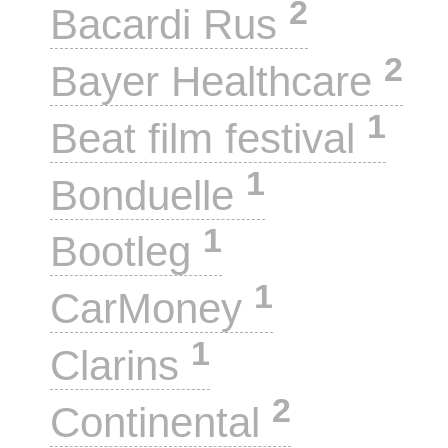
2
Bacardi Rus
2
Bayer Healthcare
1
Beat film festival
1
Bonduelle
1
Bootleg
1
CarMoney
1
Clarins
2
Continental