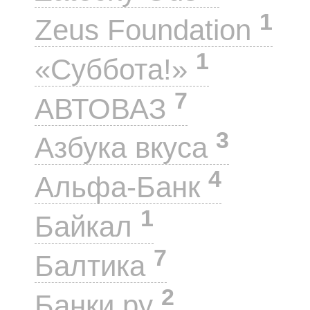
1
Zeus Foundation
1
«Суббота!»
7
АВТОВАЗ
3
Азбука вкуса
4
Альфа-Банк
1
Байкал
7
Балтика
2
Банки.ру