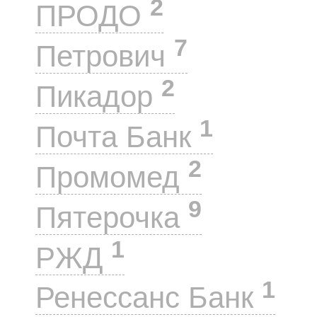
2
ПРОДО
7
Петрович
2
Пикадор
1
Почта Банк
2
Промомед
9
Пятерочка
1
РЖД
1
Ренессанс Банк