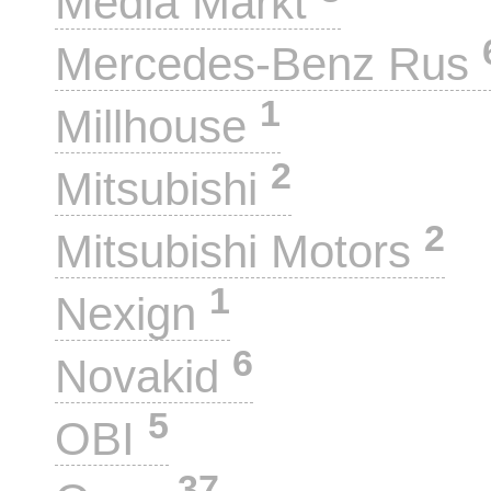
Media Markt
Mercedes-Benz Rus
1
Millhouse
2
Mitsubishi
2
Mitsubishi Motors
1
Nexign
6
Novakid
5
OBI
37