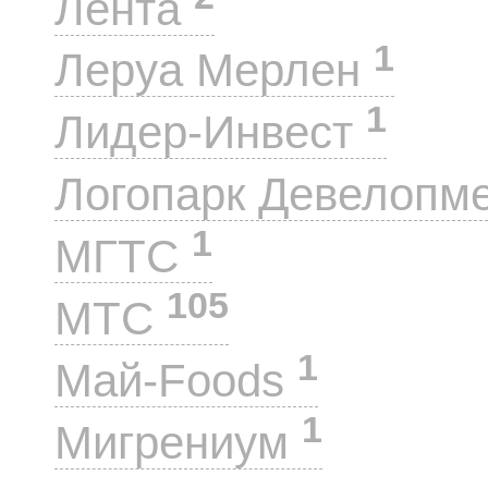
Лента
1
Леруа Мерлен
1
Лидер-Инвест
Логопарк Девелопм
1
МГТС
105
МТС
1
Май-Foods
1
Мигрениум