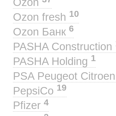
Ozon
10
Ozon fresh
6
Ozon Банк
PASHA Construction
1
PASHA Holding
PSA Peugeot Citroe
19
PepsiCo
4
Pfizer