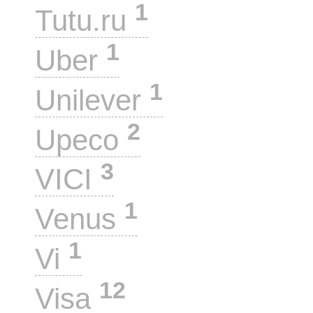
1
Tutu.ru
1
Uber
1
Unilever
2
Upeco
3
VICI
1
Venus
1
Vi
12
Visa