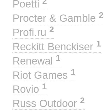
2
Poetti
2
Procter & Gamble
2
Profi.ru
1
Reckitt Benckiser
1
Renewal
1
Riot Games
1
Rovio
2
Russ Outdoor