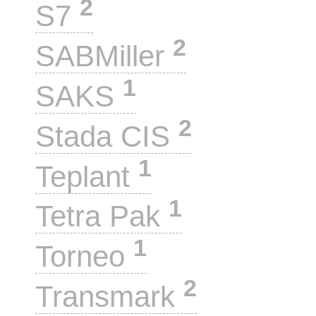
2
S7
2
SABMiller
1
SAKS
2
Stada CIS
1
Teplant
1
Tetra Pak
1
Torneo
2
Transmark