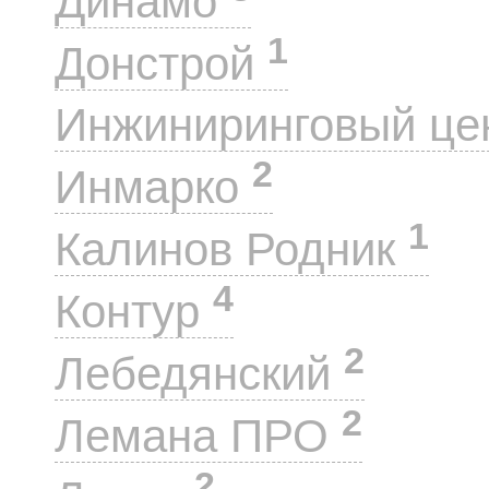
Динамо
1
Донстрой
Инжиниринговый це
2
Инмарко
1
Калинов Родник
4
Контур
2
Лебедянский
2
Лемана ПРО
2