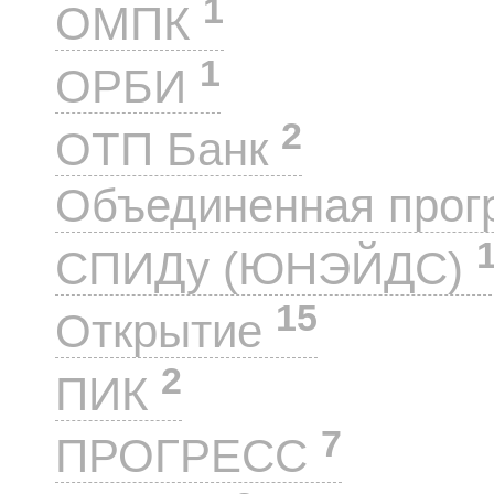
1
ОМПК
1
ОРБИ
2
ОТП Банк
Объединенная прог
СПИДу (ЮНЭЙДС)
15
Открытие
2
ПИК
7
ПРОГРЕСС