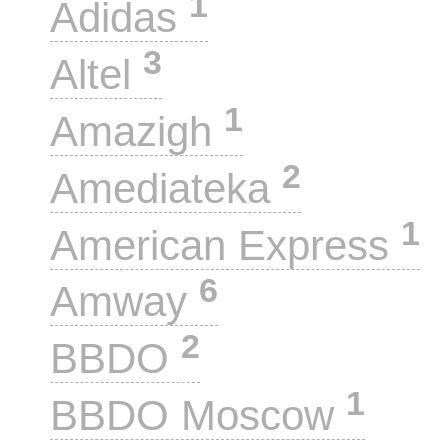
1
Adidas
3
Altel
1
Amazigh
2
Amediateka
1
American Express
6
Amway
2
BBDO
1
BBDO Moscow