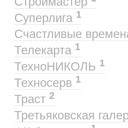
Строймастер
1
Суперлига
Счастливые време
1
Телекарта
1
ТехноНИКОЛЬ
1
Техносерв
2
Траст
Третьяковская гале
1