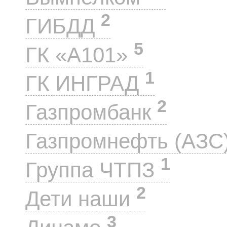
2
ГИБДД
5
ГК «А101»
1
ГК ИНГРАД
2
Газпромбанк
Газпромнефть (АЗС
1
Группа ЧТПЗ
2
Дети наши
3