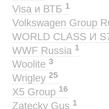
1
Visa и ВТБ
Volkswagen Group 
WORLD CLASS И S
1
WWF Russia
3
Woolite
25
Wrigley
16
X5 Group
1
Zatecky Gus