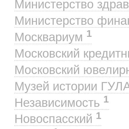
Министерство здра
Министерство фин
1
Москвариум
Московский кредит
Московский ювелир
Музей истории ГУЛ
1
Независимость
1
Новоспасский