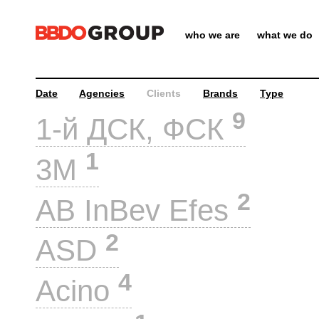
who we are
what we do
Date
Agencies
Clients
Brands
Type
9
1-й ДСК, ФСК
1
3M
2
AB InBev Efes
2
ASD
4
Acino