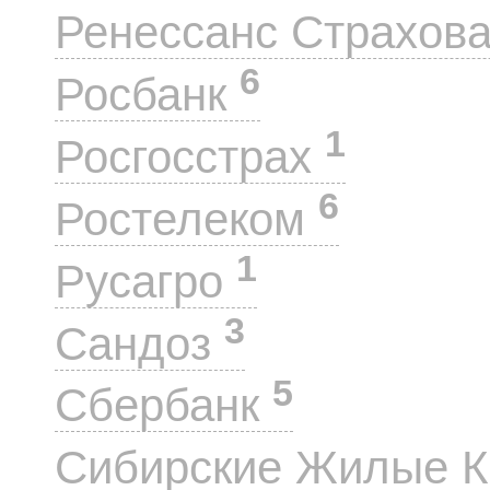
Ренессанс Страхов
6
Росбанк
1
Росгосстрах
6
Ростелеком
1
Русагро
3
Сандоз
5
Сбербанк
Сибирские Жилые 