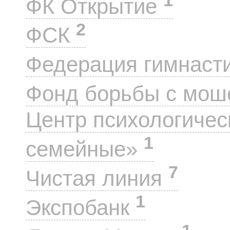
ФК Открытие
2
ФСК
Федерация гимнаст
Фонд борьбы с мо
Центр психологиче
1
семейные»
7
Чистая линия
1
Экспобанк