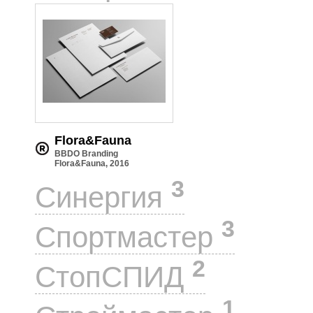
Flora&Fauna
BBDO Branding
Flora&Fauna, 2016
3
Синергия
3
Спортмастер
2
СтопСПИД
1