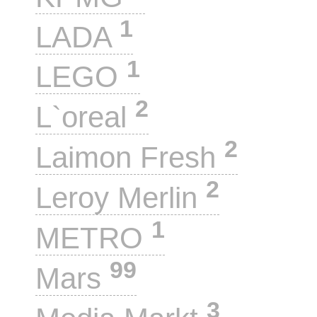
1
LADA
1
LEGO
2
L`oreal
2
Laimon Fresh
2
Leroy Merlin
1
METRO
99
Mars
3