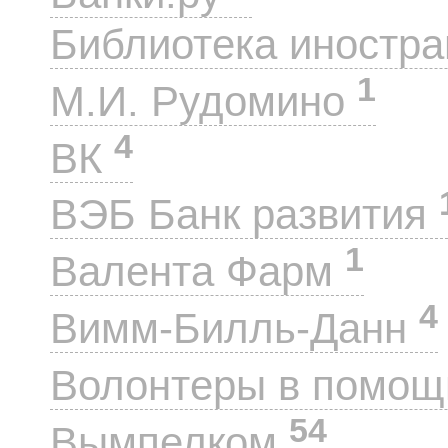
Библиотека иностра
1
М.И. Рудомино
4
ВК
ВЭБ Банк развития
1
Валента Фарм
4
Вимм-Билль-Данн
Волонтеры в помощ
54
Вымпелком