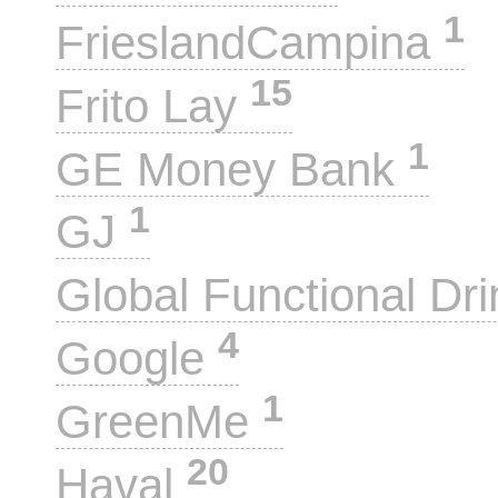
1
FrieslandCampina
15
Frito Lay
1
GE Money Bank
1
GJ
Global Functional Dr
4
Google
1
GreenMe
20
Haval