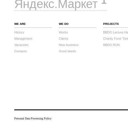
1
Яндекс.Маркет
WE ARE
WE DO
PROJECTS
History
Works
BBDO Lecture Hal
Management
Clients
Charity Fund "Det
Vacancies
New business
BBDO RUN
Contacts
Good deeds
Personal Data Processing Policy