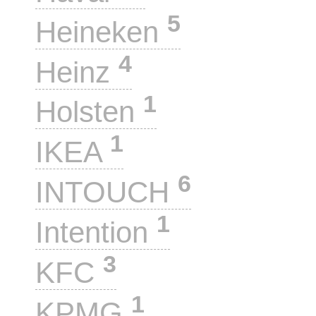
5
Heineken
4
Heinz
1
Holsten
1
IKEA
6
INTOUCH
1
Intention
3
KFC
1
KPMG