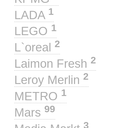
1
LADA
1
LEGO
2
L`oreal
2
Laimon Fresh
2
Leroy Merlin
1
METRO
99
Mars
3