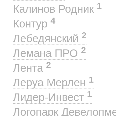
1
Калинов Родник
4
Контур
2
Лебедянский
2
Лемана ПРО
2
Лента
1
Леруа Мерлен
1
Лидер-Инвест
Логопарк Девелопм