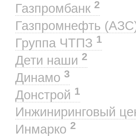
2
Газпромбанк
Газпромнефть (АЗС
1
Группа ЧТПЗ
2
Дети наши
3
Динамо
1
Донстрой
Инжиниринговый це
2
Инмарко