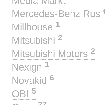
Media Markt
Mercedes-Benz Rus
1
Millhouse
2
Mitsubishi
2
Mitsubishi Motors
1
Nexign
6
Novakid
5
OBI
37