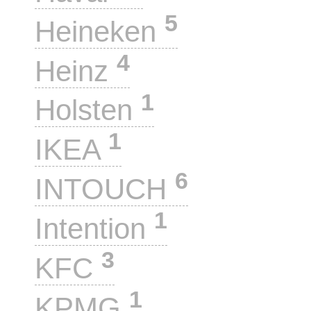
5
Heineken
4
Heinz
1
Holsten
1
IKEA
6
INTOUCH
1
Intention
3
KFC
1
KPMG