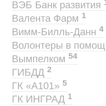
ВЭБ Банк развития
1
Валента Фарм
4
Вимм-Билль-Данн
Волонтеры в помощ
54
Вымпелком
2
ГИБДД
5
ГК «А101»
1
ГК ИНГРАД