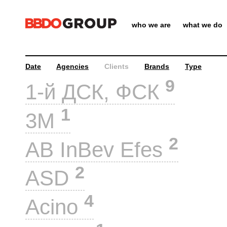
who we are
what we do
Date
Agencies
Clients
Brands
Type
9
1-й ДСК, ФСК
1
3M
2
AB InBev Efes
2
ASD
4
Acino