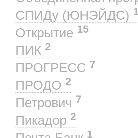
СПИДу (ЮНЭЙДС)
15
Открытие
2
ПИК
7
ПРОГРЕСС
2
ПРОДО
7
Петрович
2
Пикадор
1
Почта Банк