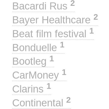
2
Bacardi Rus
2
Bayer Healthcare
1
Beat film festival
1
Bonduelle
1
Bootleg
1
CarMoney
1
Clarins
2
Continental