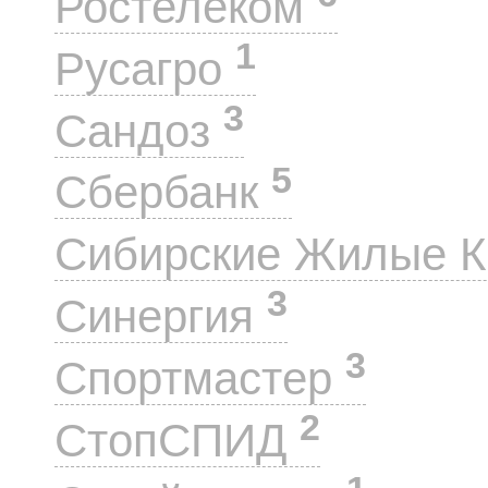
Ростелеком
1
Русагро
3
Сандоз
5
Сбербанк
Сибирские Жилые 
3
Синергия
3
Спортмастер
2
СтопСПИД