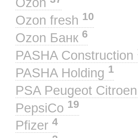
Ozon
10
Ozon fresh
6
Ozon Банк
PASHA Construction
1
PASHA Holding
PSA Peugeot Citroe
19
PepsiCo
4
Pfizer