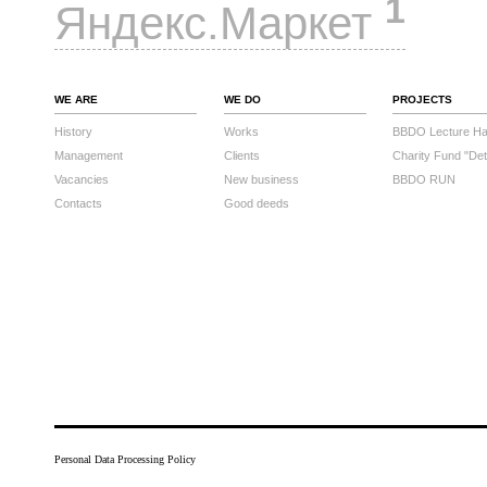
1
Яндекс.Маркет
WE ARE
WE DO
PROJECTS
History
Works
BBDO Lecture Hal
Management
Clients
Charity Fund "Det
Vacancies
New business
BBDO RUN
Contacts
Good deeds
Personal Data Processing Policy