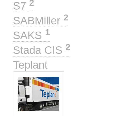
2
S7
2
SABMiller
1
SAKS
2
Stada CIS
1
Teplant