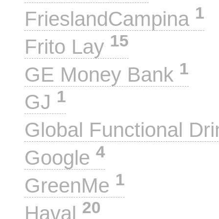
1
FrieslandCampina
15
Frito Lay
1
GE Money Bank
1
GJ
Global Functional Dr
4
Google
1
GreenMe
20
Haval