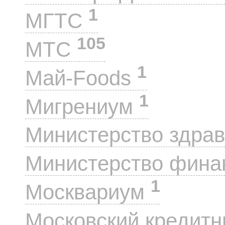
1
МГТС
105
МТС
1
Май-Foods
1
Мигрениум
Министерство здра
Министерство фин
1
Москвариум
Московский кредит