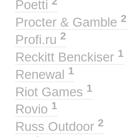
2
Poetti
2
Procter & Gamble
2
Profi.ru
1
Reckitt Benckiser
1
Renewal
1
Riot Games
1
Rovio
2
Russ Outdoor