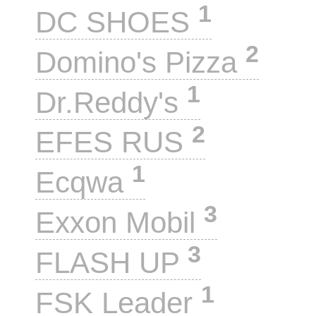
1
DC SHOES
2
Domino's Pizza
1
Dr.Reddy's
2
EFES RUS
1
Ecqwa
3
Exxon Mobil
3
FLASH UP
1
FSK Leader