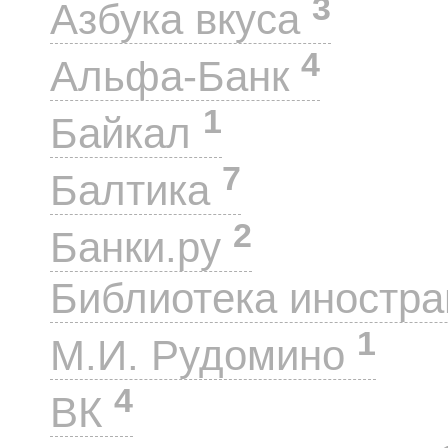
3
Азбука вкуса
4
Альфа-Банк
1
Байкал
7
Балтика
2
Банки.ру
Библиотека иностра
1
М.И. Рудомино
4
ВК