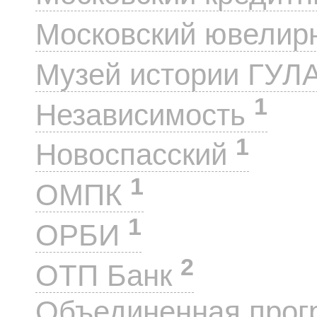
Московский ювелир
Музей истории ГУЛ
1
Независимость
1
Новоспасский
1
ОМПК
1
ОРБИ
2
ОТП Банк
Объединенная прог