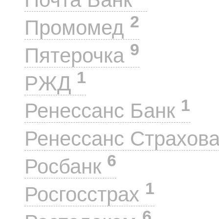
2
Промомед
9
Пятерочка
1
РЖД
1
Ренессанс Банк
Ренессанс Страхов
6
Росбанк
1
Росгосстрах
6