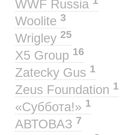
1
WWF Russia
3
Woolite
25
Wrigley
16
X5 Group
1
Zatecky Gus
1
Zeus Foundation
1
«Суббота!»
7
АВТОВАЗ