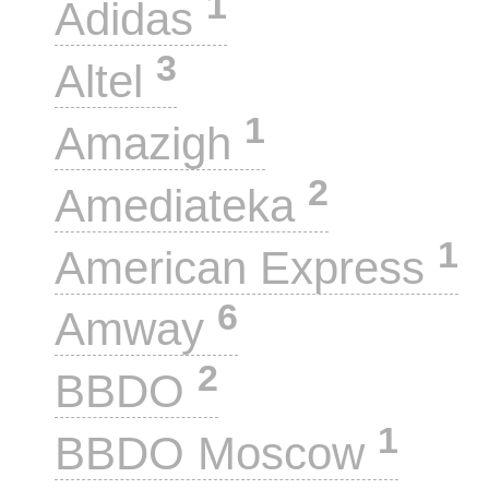
1
Adidas
3
Altel
1
Amazigh
2
Amediateka
1
American Express
6
Amway
2
BBDO
1
BBDO Moscow