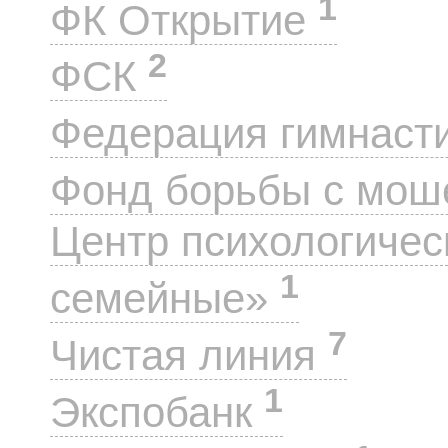
1
ФК Открытие
2
ФСК
Федерация гимнаст
Фонд борьбы с мо
Центр психологиче
1
семейные»
7
Чистая линия
1
Экспобанк