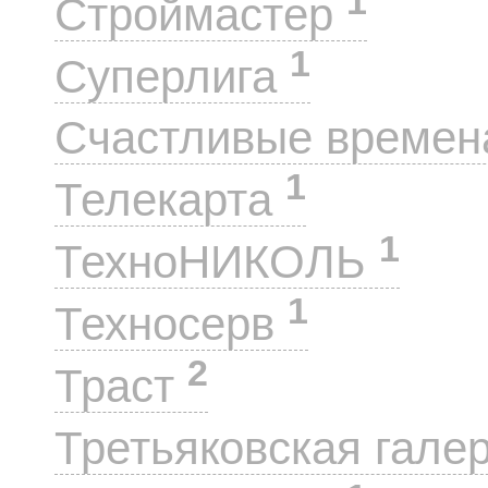
1
Строймастер
1
Суперлига
Счастливые време
1
Телекарта
1
ТехноНИКОЛЬ
1
Техносерв
2
Траст
Третьяковская гале