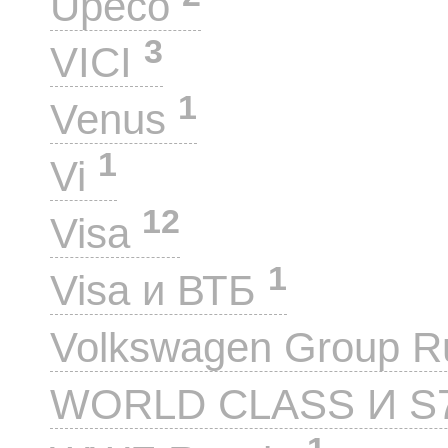
Upeco
3
VICI
1
Venus
1
Vi
12
Visa
1
Visa и ВТБ
Volkswagen Group 
WORLD CLASS И S