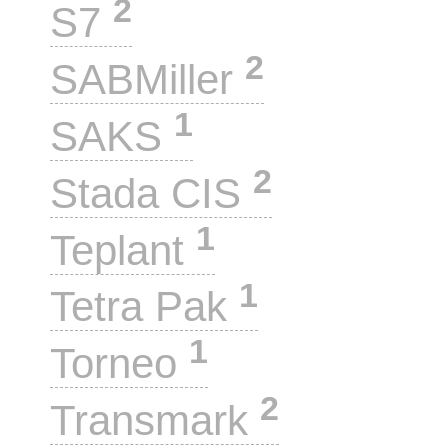
2
S7
2
SABMiller
1
SAKS
2
Stada CIS
1
Teplant
1
Tetra Pak
1
Torneo
2
Transmark