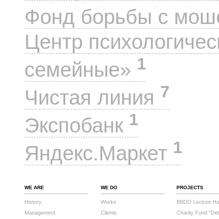
Фонд борьбы с мо
Центр психологиче
1
семейные»
7
Чистая линия
1
Экспобанк
1
Яндекс.Маркет
WE ARE
WE DO
PROJECTS
History
Works
BBDO Lecture Hal
Management
Clients
Charity Fund "Det