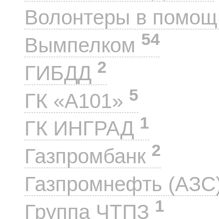
Волонтеры в помощ
54
Вымпелком
2
ГИБДД
5
ГК «А101»
1
ГК ИНГРАД
2
Газпромбанк
Газпромнефть (АЗС
1
Группа ЧТПЗ