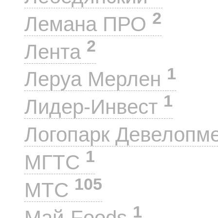
2
Лемана ПРО
2
Лента
1
Леруа Мерлен
1
Лидер-Инвест
Логопарк Девелопм
1
МГТС
105
МТС
1
Май-Foods