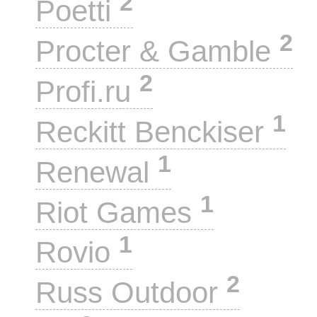
2
Poetti
2
Procter & Gamble
2
Profi.ru
1
Reckitt Benckiser
1
Renewal
1
Riot Games
1
Rovio
2
Russ Outdoor