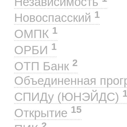
Независимость
1
Новоспасский
1
ОМПК
1
ОРБИ
2
ОТП Банк
Объединенная прог
СПИДу (ЮНЭЙДС)
15
Открытие
2