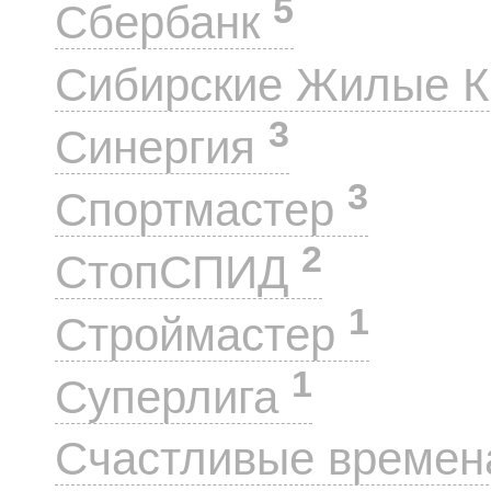
5
Сбербанк
Сибирские Жилые 
3
Синергия
3
Спортмастер
2
СтопСПИД
1
Строймастер
1
Суперлига
Счастливые време