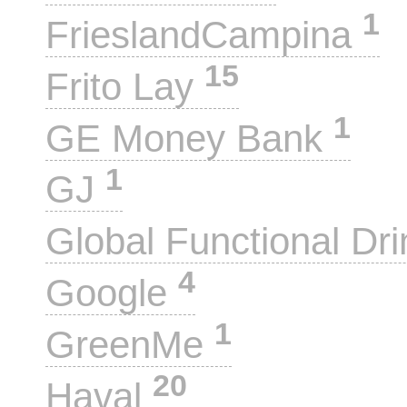
1
FrieslandCampina
15
Frito Lay
1
GE Money Bank
1
GJ
Global Functional Dr
4
Google
1
GreenMe
20
Haval