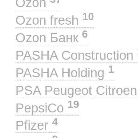
Ozon
10
Ozon fresh
6
Ozon Банк
PASHA Construction
1
PASHA Holding
PSA Peugeot Citroe
19
PepsiCo
4
Pfizer