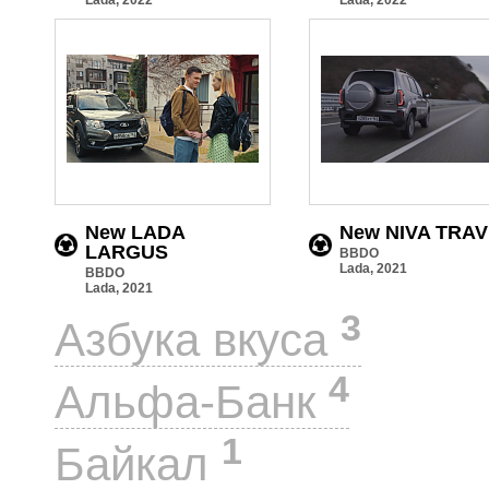
New LADA
New NIVA TRA
LARGUS
BBDO
Lada, 2021
BBDO
Lada, 2021
3
Азбука вкуса
4
Альфа-Банк
1
Байкал