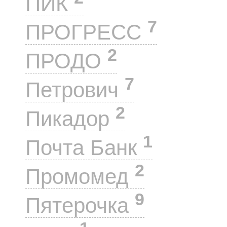
ПИК
7
ПРОГРЕСС
2
ПРОДО
7
Петрович
2
Пикадор
1
Почта Банк
2
Промомед
9
Пятерочка