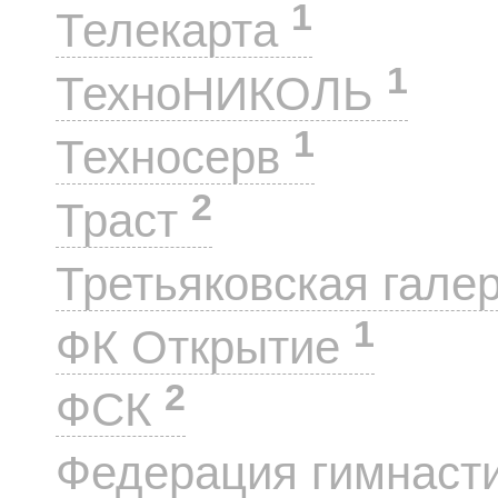
1
Телекарта
1
ТехноНИКОЛЬ
1
Техносерв
2
Траст
Третьяковская гале
1
ФК Открытие
2
ФСК
Федерация гимнаст