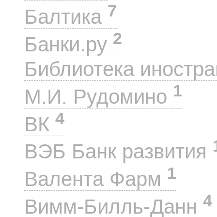
7
Балтика
2
Банки.ру
Библиотека иностра
1
М.И. Рудомино
4
ВК
ВЭБ Банк развития
1
Валента Фарм
4
Вимм-Билль-Данн