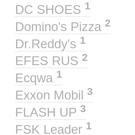
1
DC SHOES
2
Domino's Pizza
1
Dr.Reddy's
2
EFES RUS
1
Ecqwa
3
Exxon Mobil
3
FLASH UP
1
FSK Leader