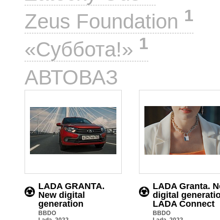
1
Zeus Foundation
1
«Суббота!»
7
АВТОВАЗ
LADA GRANTA.
LADA Granta. 
New digital
digital generati
generation
LADA Conneсt
BBDO
BBDO
Lada, 2022
Lada, 2022