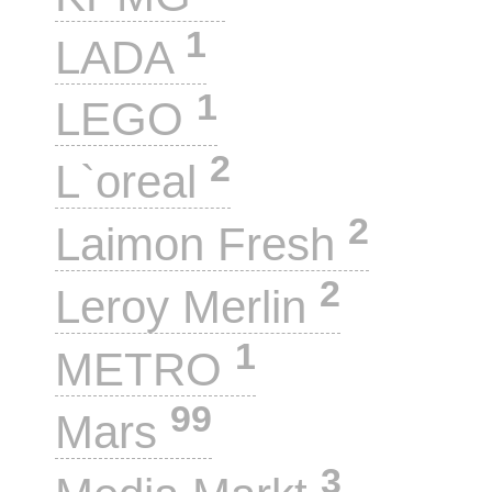
1
LADA
1
LEGO
2
L`oreal
2
Laimon Fresh
2
Leroy Merlin
1
METRO
99
Mars
3