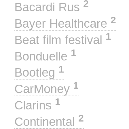
2
Bacardi Rus
2
Bayer Healthcare
1
Beat film festival
1
Bonduelle
1
Bootleg
1
CarMoney
1
Clarins
2
Continental