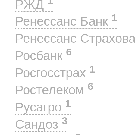
1
РЖД
1
Ренессанс Банк
Ренессанс Страхов
6
Росбанк
1
Росгосстрах
6
Ростелеком
1
Русагро
3
Сандоз