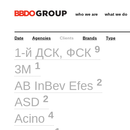
who we are
what we do
Date
Agencies
Clients
Brands
Type
9
1-й ДСК, ФСК
1
3M
2
AB InBev Efes
2
ASD
4
Acino