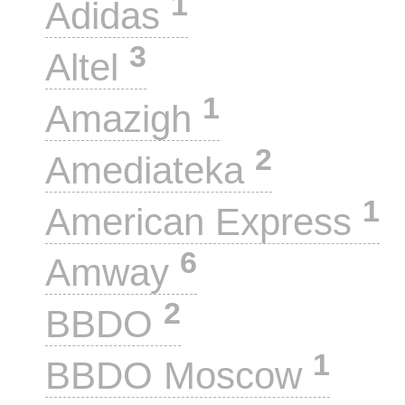
1
Adidas
3
Altel
1
Amazigh
2
Amediateka
1
American Express
6
Amway
2
BBDO
1
BBDO Moscow