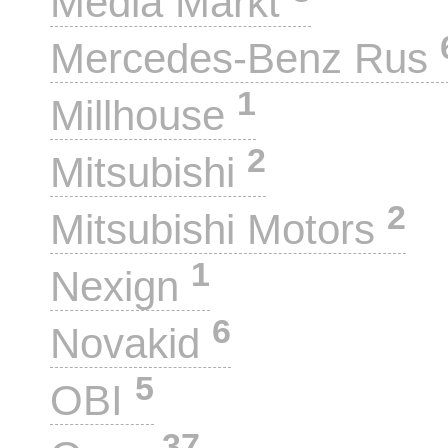
Media Markt
Mercedes-Benz Rus
1
Millhouse
2
Mitsubishi
2
Mitsubishi Motors
1
Nexign
6
Novakid
5
OBI
37