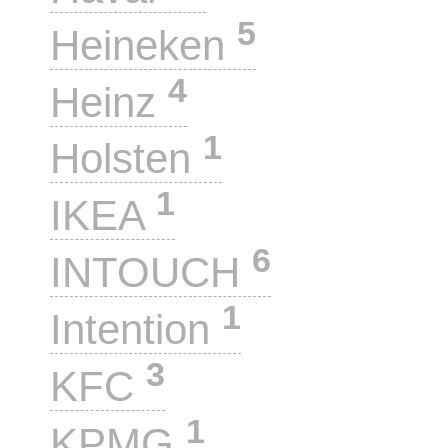
5
Heineken
4
Heinz
1
Holsten
1
IKEA
6
INTOUCH
1
Intention
3
KFC
1
KPMG