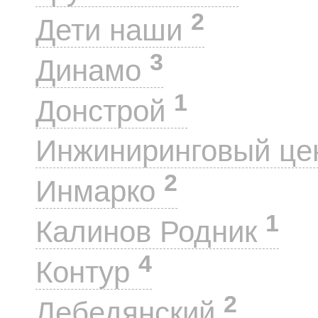
2
Дети наши
3
Динамо
1
Донстрой
Инжиниринговый це
2
Инмарко
1
Калинов Родник
4
Контур
2
Лебедянский