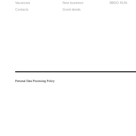
Vacancies
New business
BBDO RUN
Contacts
Good deeds
Personal Data Processing Policy