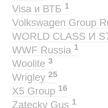
1
Visa и ВТБ
Volkswagen Group 
WORLD CLASS И S
1
WWF Russia
3
Woolite
25
Wrigley
16
X5 Group
1
Zatecky Gus