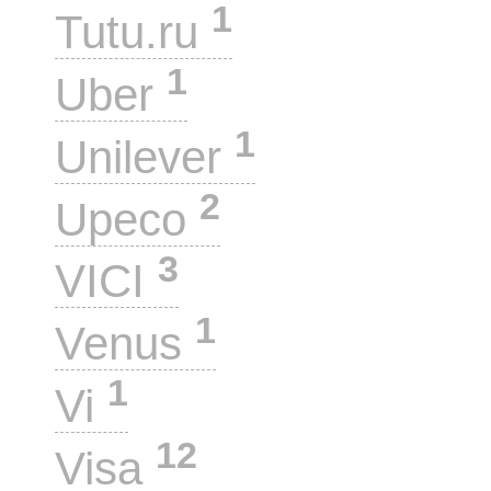
1
Tutu.ru
1
Uber
1
Unilever
2
Upeco
3
VICI
1
Venus
1
Vi
12
Visa