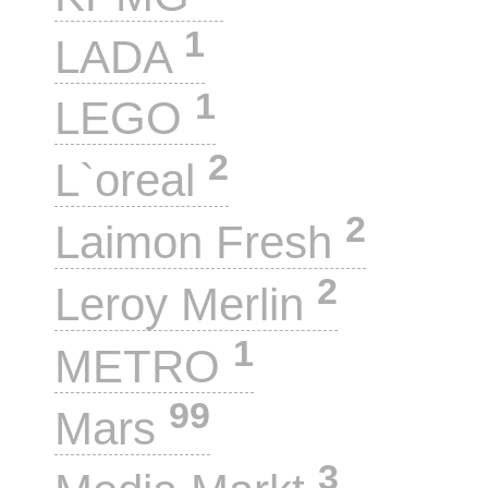
1
LADA
1
LEGO
2
L`oreal
2
Laimon Fresh
2
Leroy Merlin
1
METRO
99
Mars
3