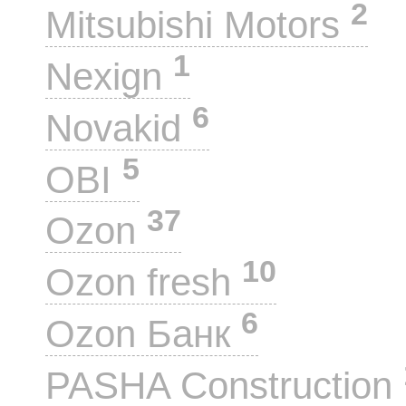
2
Mitsubishi Motors
1
Nexign
6
Novakid
5
OBI
37
Ozon
10
Ozon fresh
6
Ozon Банк
PASHA Construction