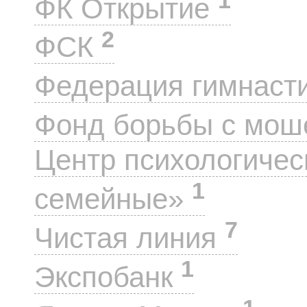
ФК Открытие
2
ФСК
Федерация гимнаст
Фонд борьбы с мо
Центр психологиче
1
семейные»
7
Чистая линия
1
Экспобанк