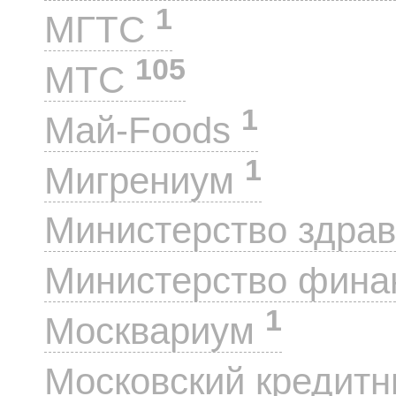
1
МГТС
105
МТС
1
Май-Foods
1
Мигрениум
Министерство здра
Министерство фин
1
Москвариум
Московский кредит