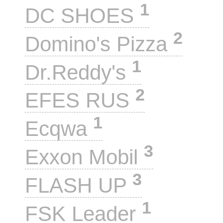
1
DC SHOES
2
Domino's Pizza
1
Dr.Reddy's
2
EFES RUS
1
Ecqwa
3
Exxon Mobil
3
FLASH UP
1
FSK Leader