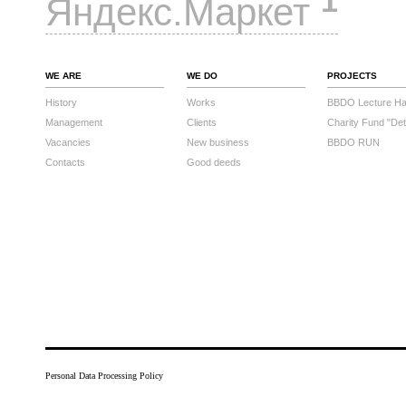
1
Яндекс.Маркет
WE ARE
WE DO
PROJECTS
History
Works
BBDO Lecture Hal
Management
Clients
Charity Fund "Det
Vacancies
New business
BBDO RUN
Contacts
Good deeds
Personal Data Processing Policy