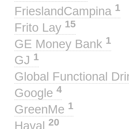
1
FrieslandCampina
15
Frito Lay
1
GE Money Bank
1
GJ
Global Functional Dr
4
Google
1
GreenMe
20
Haval