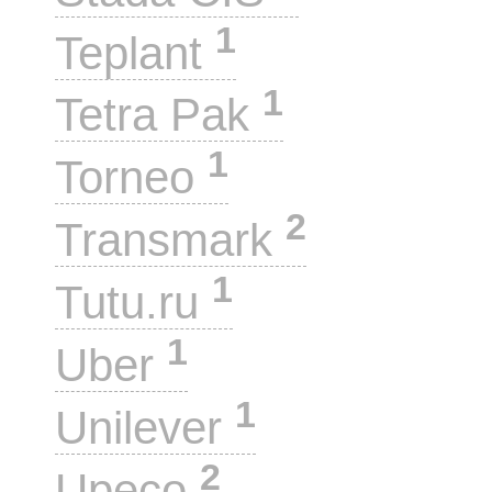
1
Teplant
1
Tetra Pak
1
Torneo
2
Transmark
1
Tutu.ru
1
Uber
1
Unilever
2
Upeco