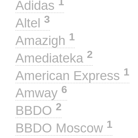
1
Adidas
3
Altel
1
Amazigh
2
Amediateka
1
American Express
6
Amway
2
BBDO
1
BBDO Moscow