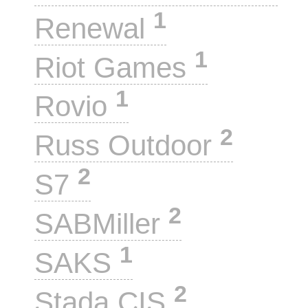
1
Renewal
1
Riot Games
1
Rovio
2
Russ Outdoor
2
S7
2
SABMiller
1
SAKS
2
Stada CIS