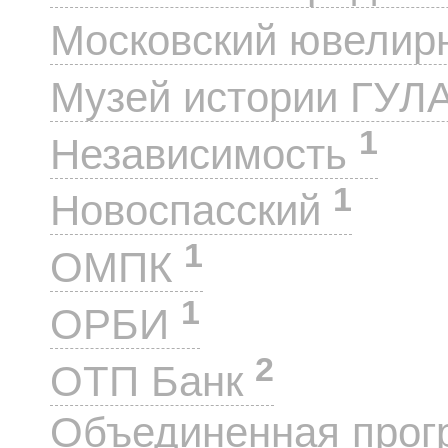
Московский ювелир
Музей истории ГУЛ
1
Независимость
1
Новоспасский
1
ОМПК
1
ОРБИ
2
ОТП Банк
Объединенная прог