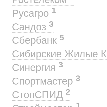
1
Русагро
3
Сандоз
5
Сбербанк
Сибирские Жилые 
3
Синергия
3
Спортмастер
2
СтопСПИД
1