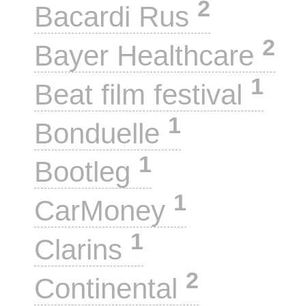
2
Bacardi Rus
2
Bayer Healthcare
1
Beat film festival
1
Bonduelle
1
Bootleg
1
CarMoney
1
Clarins
2
Continental