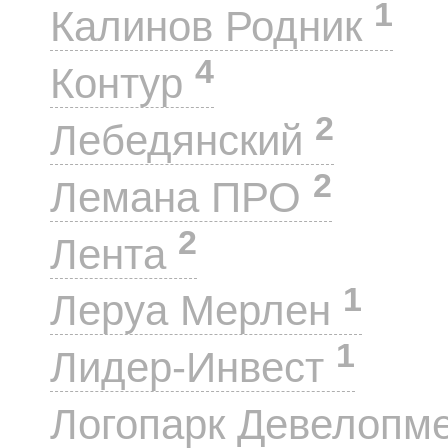
1
Калинов Родник
4
Контур
2
Лебедянский
2
Лемана ПРО
2
Лента
1
Леруа Мерлен
1
Лидер-Инвест
Логопарк Девелопм