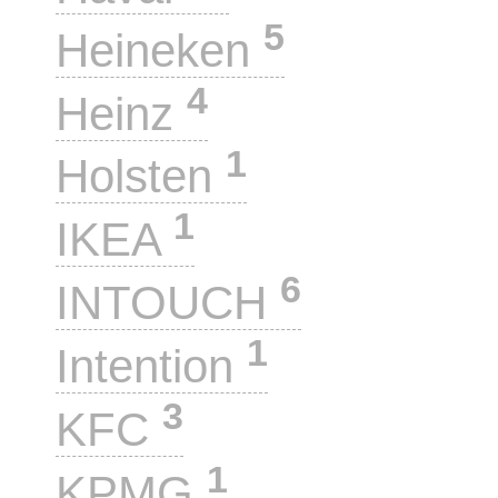
5
Heineken
4
Heinz
1
Holsten
1
IKEA
6
INTOUCH
1
Intention
3
KFC
1
KPMG