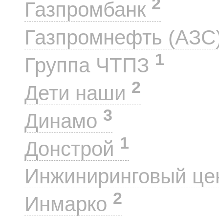
2
Газпромбанк
Газпромнефть (АЗС
1
Группа ЧТПЗ
2
Дети наши
3
Динамо
1
Донстрой
Инжиниринговый це
2
Инмарко