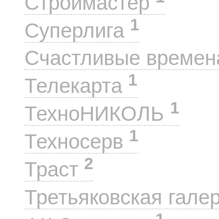
Строймастер
1
Суперлига
Счастливые време
1
Телекарта
1
ТехноНИКОЛЬ
1
Техносерв
2
Траст
Третьяковская гале
1