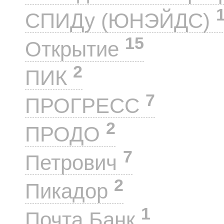
СПИДу (ЮНЭЙДС)
15
Открытие
2
ПИК
7
ПРОГРЕСС
2
ПРОДО
7
Петрович
2
Пикадор
1
Почта Банк