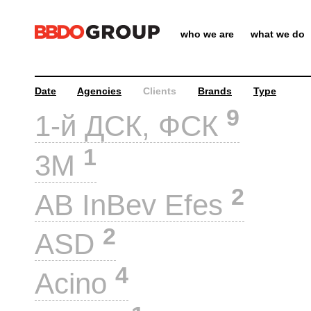
who we are
what we do
Date
Agencies
Clients
Brands
Type
9
1-й ДСК, ФСК
1
3M
2
AB InBev Efes
2
ASD
4
Acino