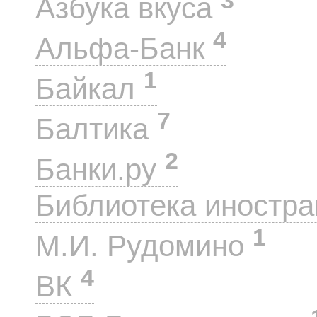
Азбука вкуса
4
Альфа-Банк
1
Байкал
7
Балтика
2
Банки.ру
Библиотека иностра
1
М.И. Рудомино
4
ВК