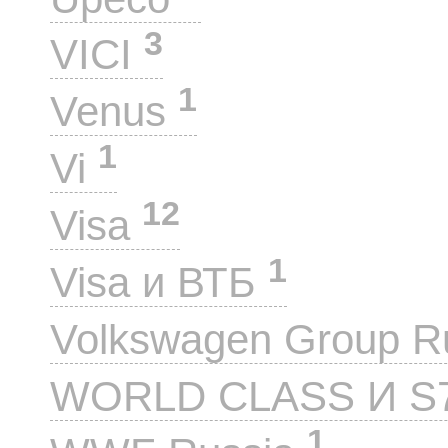
3
VICI
1
Venus
1
Vi
12
Visa
1
Visa и ВТБ
Volkswagen Group 
WORLD CLASS И S
1