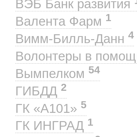
ВЭБ Банк развития
1
Валента Фарм
4
Вимм-Билль-Данн
Волонтеры в помощ
54
Вымпелком
2
ГИБДД
5
ГК «А101»
1
ГК ИНГРАД