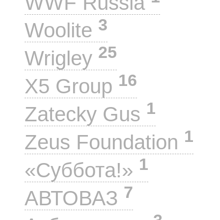
WWF Russia
3
Woolite
25
Wrigley
16
X5 Group
1
Zatecky Gus
1
Zeus Foundation
1
«Суббота!»
7
АВТОВАЗ
3