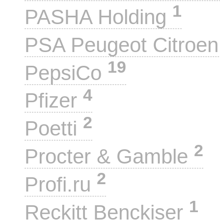
1
PASHA Holding
PSA Peugeot Citroe
19
PepsiCo
4
Pfizer
2
Poetti
2
Procter & Gamble
2
Profi.ru
1
Reckitt Benckiser