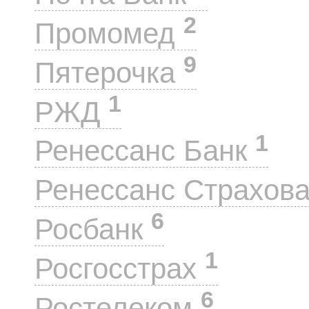
2
Промомед
9
Пятерочка
1
РЖД
1
Ренессанс Банк
Ренессанс Страхов
6
Росбанк
1
Росгосстрах
6
Ростелеком