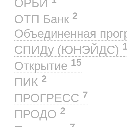
ОРБИ
2
ОТП Банк
Объединенная прог
СПИДу (ЮНЭЙДС)
15
Открытие
2
ПИК
7
ПРОГРЕСС
2
ПРОДО
7