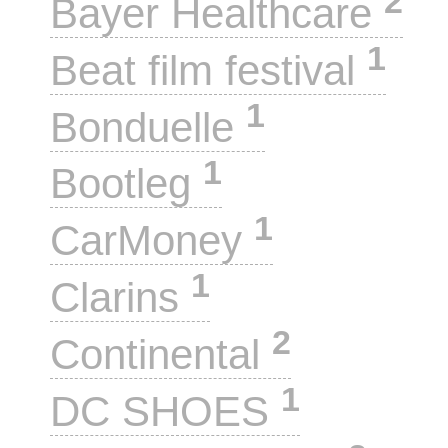
2
Bayer Healthcare
1
Beat film festival
1
Bonduelle
1
Bootleg
1
CarMoney
1
Clarins
2
Continental
1
DC SHOES