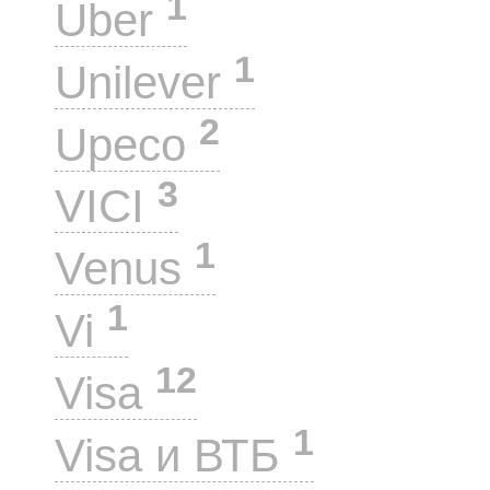
1
Uber
1
Unilever
2
Upeco
3
VICI
1
Venus
1
Vi
12
Visa
1
Visa и ВТБ