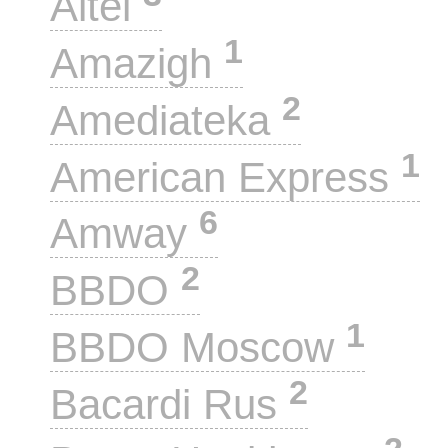
Altel
1
Amazigh
2
Amediateka
1
American Express
6
Amway
2
BBDO
1
BBDO Moscow
2
Bacardi Rus