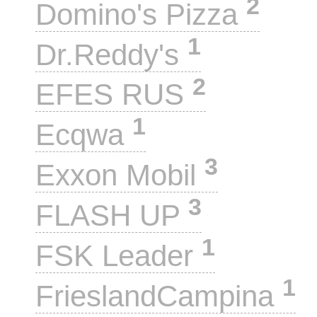
2
Domino's Pizza
1
Dr.Reddy's
2
EFES RUS
1
Ecqwa
3
Exxon Mobil
3
FLASH UP
1
FSK Leader
1
FrieslandCampina