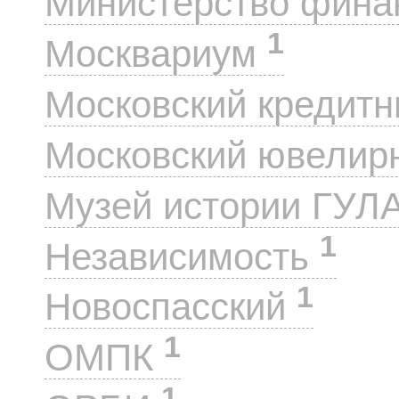
Министерство фин
1
Москвариум
Московский кредит
Московский ювелир
Музей истории ГУЛ
1
Независимость
1
Новоспасский
1
ОМПК
1