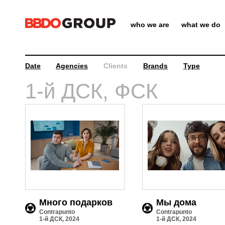
who we are
what we do
Date
Agencies
Clients
Brands
Type
9
1-й ДСК, ФСК
Много подарков
Мы дома
Contrapunto
Contrapunto
1-й ДСК, 2024
1-й ДСК, 2024