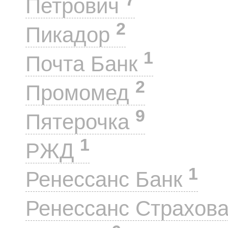
Петрович
2
Пикадор
1
Почта Банк
2
Промомед
9
Пятерочка
1
РЖД
1
Ренессанс Банк
Ренессанс Страхов