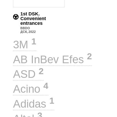
1st DSK.
Convenient
entrances
BBDO
ДСК, 2022
1
3M
2
AB InBev Efes
2
ASD
4
Acino
1
Adidas
3