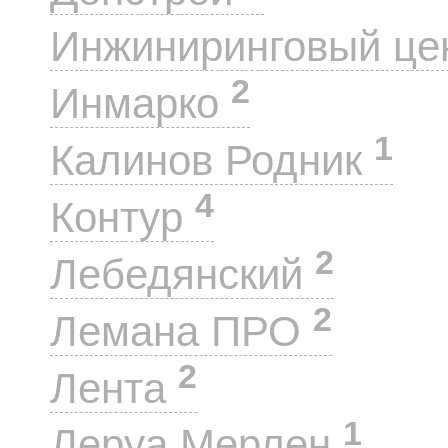
Инжиниринговый це
2
Инмарко
1
Калинов Родник
4
Контур
2
Лебедянский
2
Лемана ПРО
2
Лента
1
Леруа Мерлен