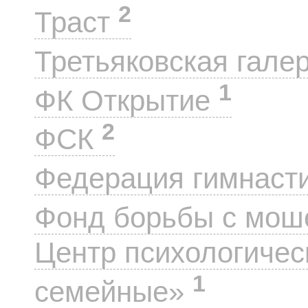
2
Траст
Третьяковская гале
1
ФК Открытие
2
ФСК
Федерация гимнаст
Фонд борьбы с мо
Центр психологиче
1
семейные»