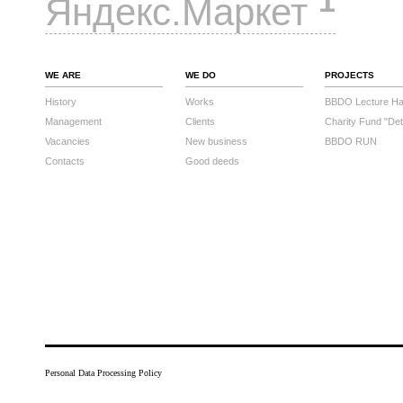
1
Яндекс.Маркет
WE ARE
WE DO
PROJECTS
History
Works
BBDO Lecture Hal
Management
Clients
Charity Fund "Det
Vacancies
New business
BBDO RUN
Contacts
Good deeds
Personal Data Processing Policy