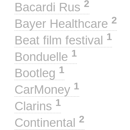
2
Bacardi Rus
2
Bayer Healthcare
1
Beat film festival
1
Bonduelle
1
Bootleg
1
CarMoney
1
Clarins
2
Continental