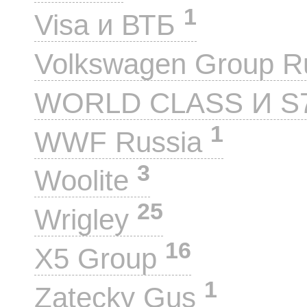
1
Visa и ВТБ
Volkswagen Group 
WORLD CLASS И S
1
WWF Russia
3
Woolite
25
Wrigley
16
X5 Group
1
Zatecky Gus