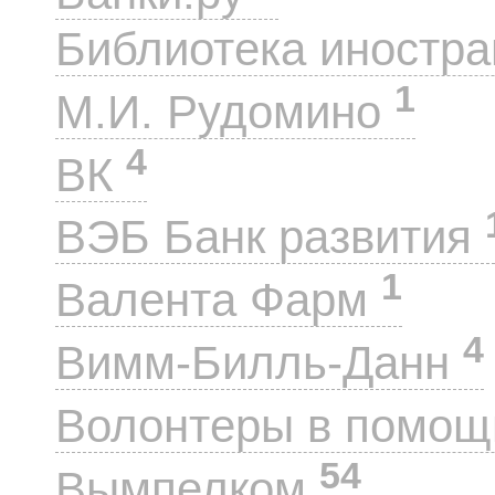
Библиотека иностра
1
М.И. Рудомино
4
ВК
ВЭБ Банк развития
1
Валента Фарм
4
Вимм-Билль-Данн
Волонтеры в помощ
54
Вымпелком