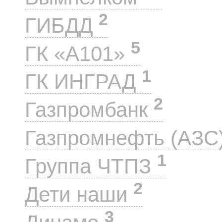
2
ГИБДД
5
ГК «А101»
1
ГК ИНГРАД
2
Газпромбанк
Газпромнефть (АЗС
1
Группа ЧТПЗ
2
Дети наши
3