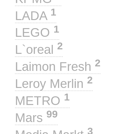
1
LADA
1
LEGO
2
L`oreal
2
Laimon Fresh
2
Leroy Merlin
1
METRO
99
Mars
3