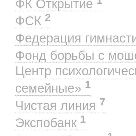
ФК Открытие
2
ФСК
Федерация гимнаст
Фонд борьбы с мо
Центр психологиче
1
семейные»
7
Чистая линия
1
Экспобанк