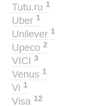
1
Tutu.ru
1
Uber
1
Unilever
2
Upeco
3
VICI
1
Venus
1
Vi
12
Visa