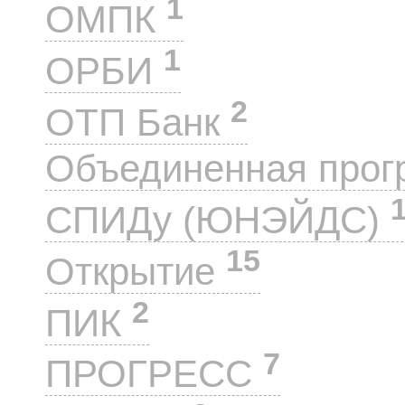
1
ОМПК
1
ОРБИ
2
ОТП Банк
Объединенная прог
СПИДу (ЮНЭЙДС)
15
Открытие
2
ПИК
7
ПРОГРЕСС