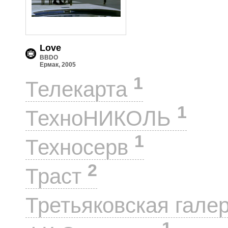
Love
BBDO
Ермак, 2005
1
Телекарта
1
ТехноНИКОЛЬ
1
Техносерв
2
Траст
Третьяковская гале
1