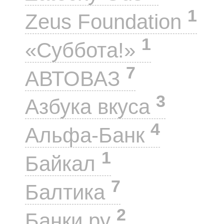
1
Zeus Foundation
1
«Суббота!»
7
АВТОВАЗ
3
Азбука вкуса
4
Альфа-Банк
1
Байкал
7
Балтика
2
Банки.ру