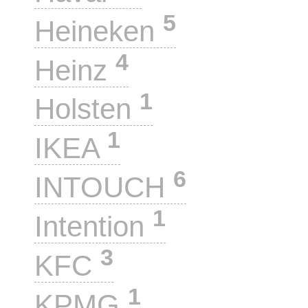
5
Heineken
4
Heinz
1
Holsten
1
IKEA
6
INTOUCH
1
Intention
3
KFC
1
KPMG