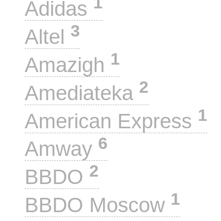
1
Adidas
3
Altel
1
Amazigh
2
Amediateka
1
American Express
6
Amway
2
BBDO
1
BBDO Moscow