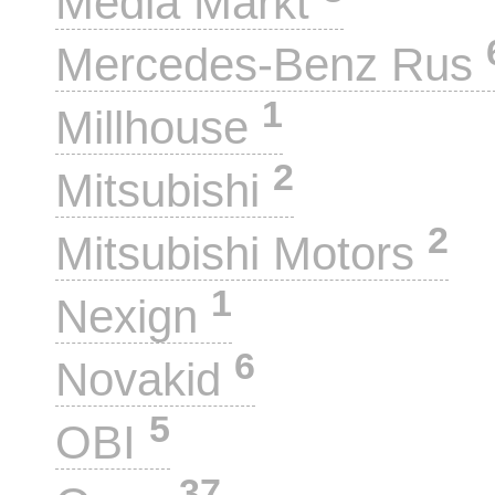
Media Markt
Mercedes-Benz Rus
1
Millhouse
2
Mitsubishi
2
Mitsubishi Motors
1
Nexign
6
Novakid
5
OBI
37