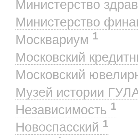
Министерство здра
Министерство фин
1
Москвариум
Московский кредит
Московский ювелир
Музей истории ГУЛ
1
Независимость
1
Новоспасский