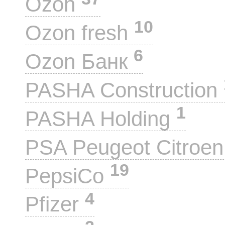
Ozon
10
Ozon fresh
6
Ozon Банк
PASHA Construction
1
PASHA Holding
PSA Peugeot Citroe
19
PepsiCo
4
Pfizer