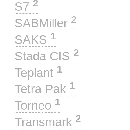
2
S7
2
SABMiller
1
SAKS
2
Stada CIS
1
Teplant
1
Tetra Pak
1
Torneo
2
Transmark