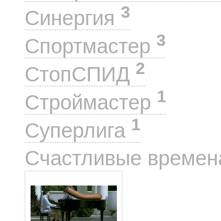
3
Синергия
3
Спортмастер
2
СтопСПИД
1
Строймастер
1
Суперлига
Счастливые време