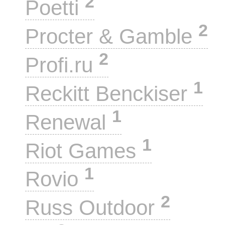
2
Poetti
2
Procter & Gamble
2
Profi.ru
1
Reckitt Benckiser
1
Renewal
1
Riot Games
1
Rovio
2
Russ Outdoor