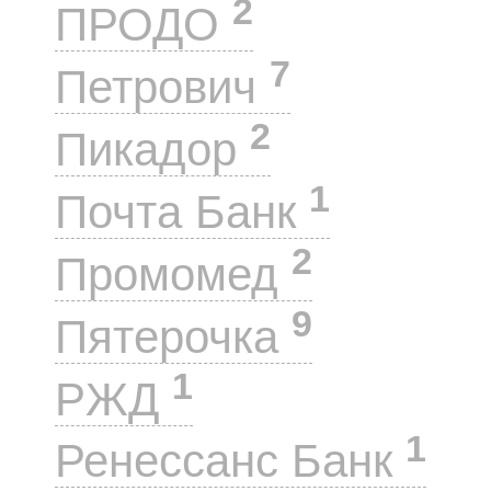
2
ПРОДО
7
Петрович
2
Пикадор
1
Почта Банк
2
Промомед
9
Пятерочка
1
РЖД
1
Ренессанс Банк