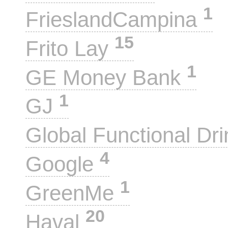
1
FrieslandCampina
15
Frito Lay
1
GE Money Bank
1
GJ
Global Functional Dr
4
Google
1
GreenMe
20
Haval