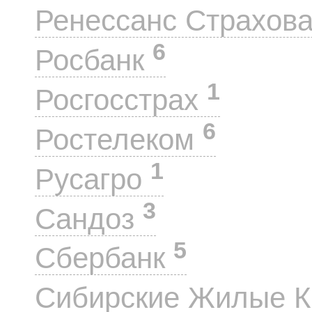
Ренессанс Страхов
6
Росбанк
1
Росгосстрах
6
Ростелеком
1
Русагро
3
Сандоз
5
Сбербанк
Сибирские Жилые 