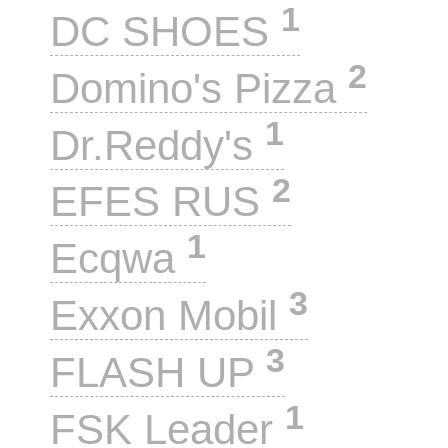
1
DC SHOES
2
Domino's Pizza
1
Dr.Reddy's
2
EFES RUS
1
Ecqwa
3
Exxon Mobil
3
FLASH UP
1
FSK Leader