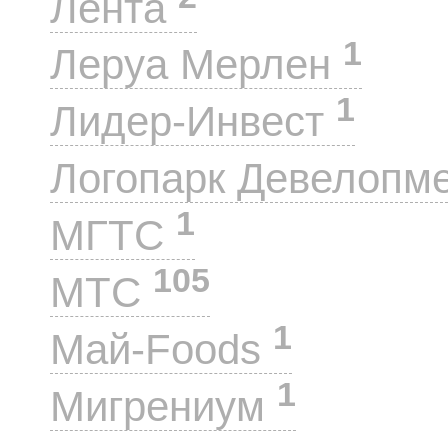
Лента
1
Леруа Мерлен
1
Лидер-Инвест
Логопарк Девелопм
1
МГТС
105
МТС
1
Май-Foods
1
Мигрениум