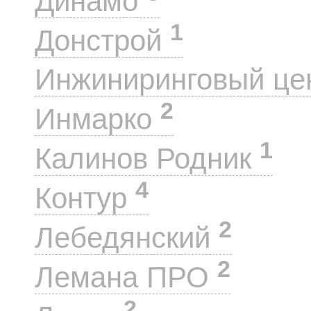
Динамо
1
Донстрой
Инжиниринговый це
2
Инмарко
1
Калинов Родник
4
Контур
2
Лебедянский
2
Лемана ПРО
2