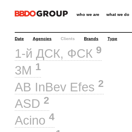
who we are
what we do
Date
Agencies
Clients
Brands
Type
9
1-й ДСК, ФСК
1
3M
2
AB InBev Efes
2
ASD
4
Acino