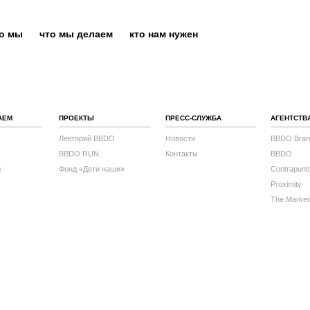
то мы
что мы делаем
кто нам нужен
АЕМ
ПРОЕКТЫ
ПРЕСС-СЛУЖБА
АГЕНТСТВ
Лекторий BBDO
Новости
BBDO Bran
BBDO RUN
Контакты
BBDO
с
Фонд «Дети наши»
Contrapunt
Proximity
The Market