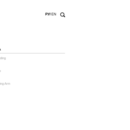
РУ/
EN
А
ding
o
ing Arm