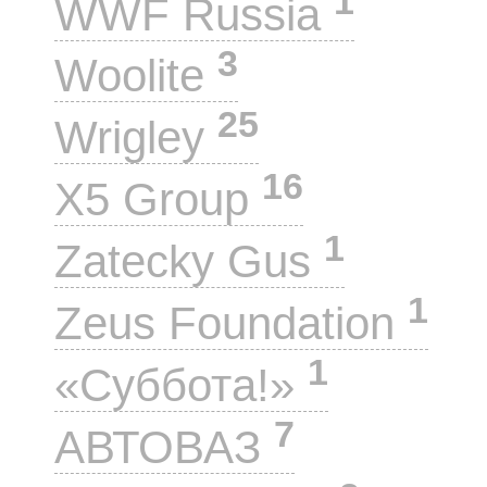
1
WWF Russia
3
Woolite
25
Wrigley
16
X5 Group
1
Zatecky Gus
1
Zeus Foundation
1
«Суббота!»
7
АВТОВАЗ