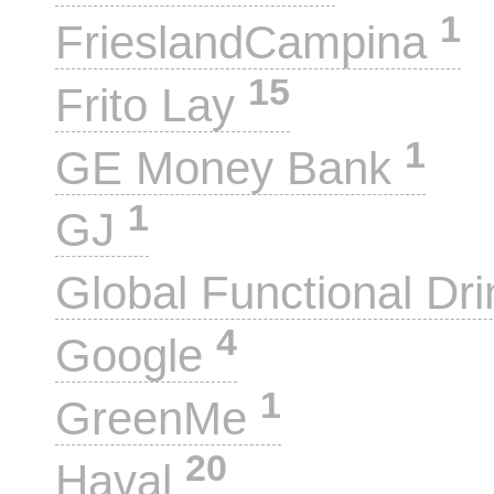
1
FrieslandCampina
15
Frito Lay
1
GE Money Bank
1
GJ
Global Functional Dr
4
Google
1
GreenMe
20
Haval