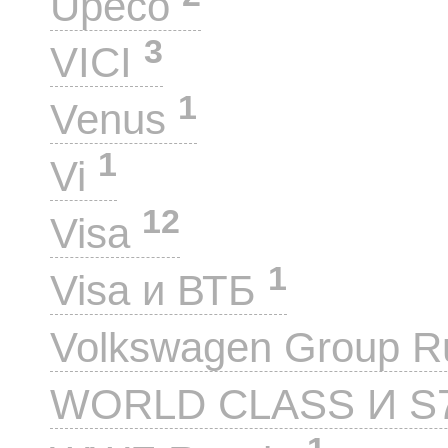
Upeco
3
VICI
1
Venus
1
Vi
12
Visa
1
Visa и ВТБ
Volkswagen Group 
WORLD CLASS И S