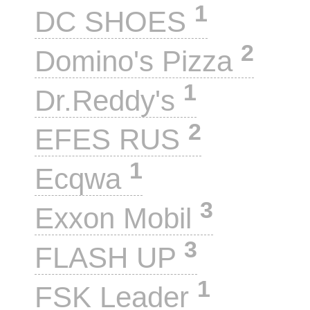
1
DC SHOES
2
Domino's Pizza
1
Dr.Reddy's
2
EFES RUS
1
Ecqwa
3
Exxon Mobil
3
FLASH UP
1
FSK Leader