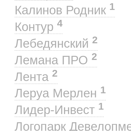
1
Калинов Родник
4
Контур
2
Лебедянский
2
Лемана ПРО
2
Лента
1
Леруа Мерлен
1
Лидер-Инвест
Логопарк Девелопм