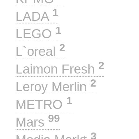
1
LADA
1
LEGO
2
L`oreal
2
Laimon Fresh
2
Leroy Merlin
1
METRO
99
Mars
3