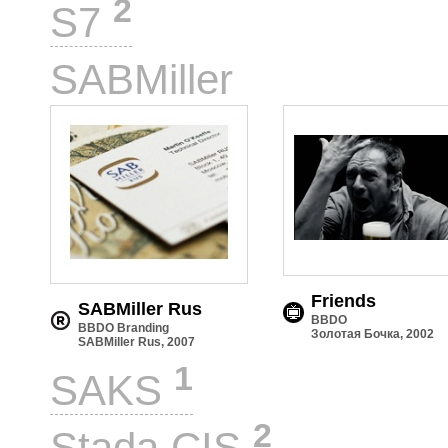
2
S7
2
SABMiller
Friends
SABMiller Rus
BBDO
BBDO Branding
Золотая Бочка, 2002
SABMiller Rus, 2007
1
SAKS
2
Stada CIS