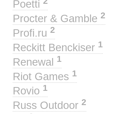
2
Poetti
2
Procter & Gamble
2
Profi.ru
1
Reckitt Benckiser
1
Renewal
1
Riot Games
1
Rovio
2
Russ Outdoor