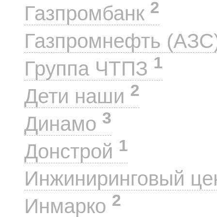
2
Газпромбанк
Газпромнефть (АЗС
1
Группа ЧТПЗ
2
Дети наши
3
Динамо
1
Донстрой
Инжиниринговый це
2
Инмарко