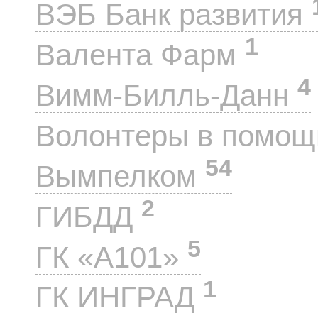
ВЭБ Банк развития
1
Валента Фарм
4
Вимм-Билль-Данн
Волонтеры в помощ
54
Вымпелком
2
ГИБДД
5
ГК «А101»
1
ГК ИНГРАД