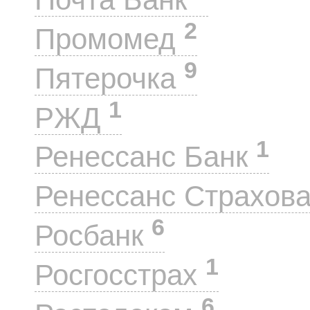
2
Промомед
9
Пятерочка
1
РЖД
1
Ренессанс Банк
Ренессанс Страхов
6
Росбанк
1
Росгосстрах
6