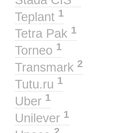
1
Teplant
1
Tetra Pak
1
Torneo
2
Transmark
1
Tutu.ru
1
Uber
1
Unilever
2