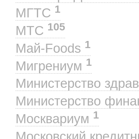
1
МГТС
105
МТС
1
Май-Foods
1
Мигрениум
Министерство здра
Министерство фин
1
Москвариум
Московский кредит