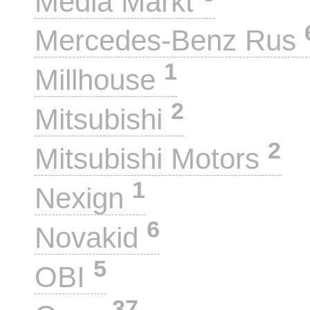
Media Markt
Mercedes-Benz Rus
1
Millhouse
2
Mitsubishi
2
Mitsubishi Motors
1
Nexign
6
Novakid
5
OBI
37