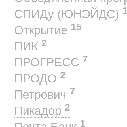
СПИДу (ЮНЭЙДС)
15
Открытие
2
ПИК
7
ПРОГРЕСС
2
ПРОДО
7
Петрович
2
Пикадор
1
Почта Банк