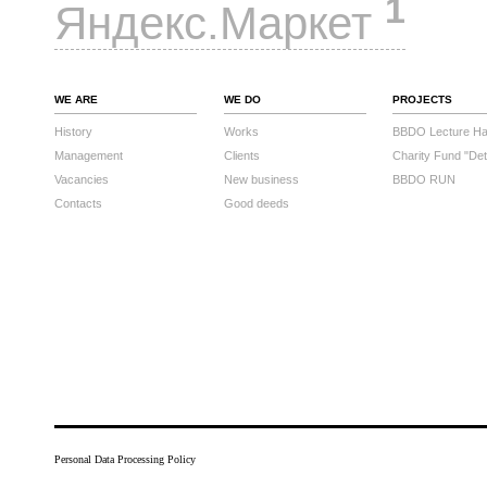
1
Яндекс.Маркет
WE ARE
WE DO
PROJECTS
History
Works
BBDO Lecture Hal
Management
Clients
Charity Fund "Det
Vacancies
New business
BBDO RUN
Contacts
Good deeds
Personal Data Processing Policy