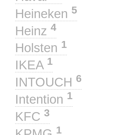
5
Heineken
4
Heinz
1
Holsten
1
IKEA
6
INTOUCH
1
Intention
3
KFC
1
KPMG