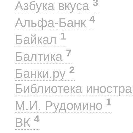
3
Азбука вкуса
4
Альфа-Банк
1
Байкал
7
Балтика
2
Банки.ру
Библиотека иностра
1
М.И. Рудомино
4
ВК