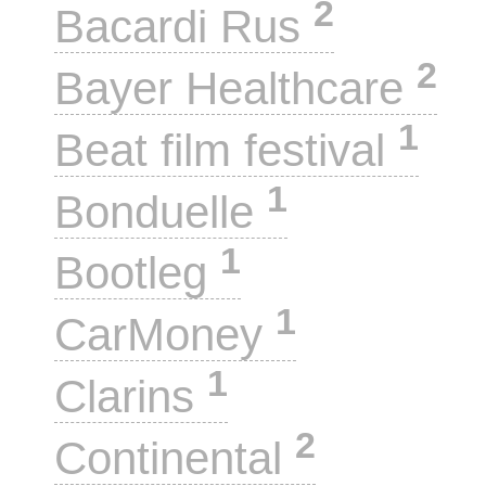
2
Bacardi Rus
2
Bayer Healthcare
1
Beat film festival
1
Bonduelle
1
Bootleg
1
CarMoney
1
Clarins
2
Continental