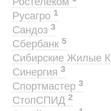
Ростелеком
1
Русагро
3
Сандоз
5
Сбербанк
Сибирские Жилые 
3
Синергия
3
Спортмастер
2
СтопСПИД