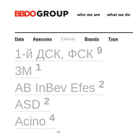
who we are
what we do
Date
Agencies
Clients
Brands
Type
9
1-й ДСК, ФСК
1
3M
2
AB InBev Efes
2
ASD
4
Acino