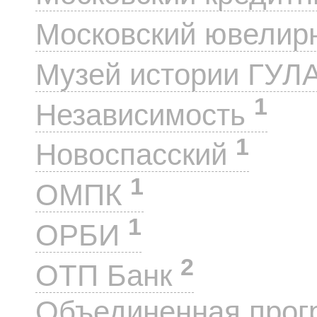
Московский ювелир
Музей истории ГУЛ
1
Независимость
1
Новоспасский
1
ОМПК
1
ОРБИ
2
ОТП Банк
Объединенная прог