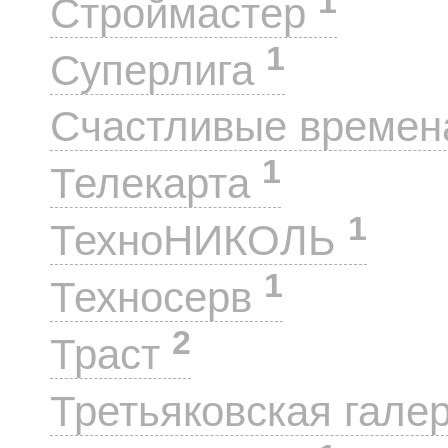
1
Строймастер
1
Суперлига
Счастливые време
1
Телекарта
1
ТехноНИКОЛЬ
1
Техносерв
2
Траст
Третьяковская гале