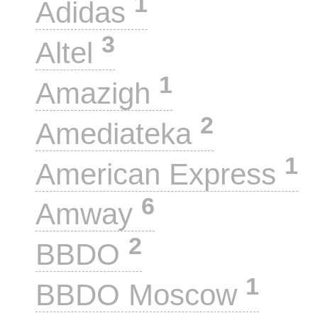
1
Adidas
3
Altel
1
Amazigh
2
Amediateka
1
American Express
6
Amway
2
BBDO
1
BBDO Moscow