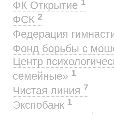
1
ФК Открытие
2
ФСК
Федерация гимнаст
Фонд борьбы с мо
Центр психологиче
1
семейные»
7
Чистая линия
1
Экспобанк