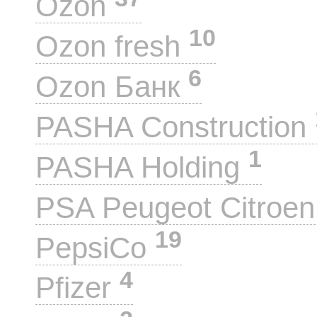
Ozon
10
Ozon fresh
6
Ozon Банк
PASHA Construction
1
PASHA Holding
PSA Peugeot Citroe
19
PepsiCo
4
Pfizer