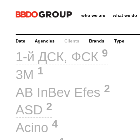
who we are
what we do
Date
Agencies
Clients
Brands
Type
9
1-й ДСК, ФСК
1
3M
2
AB InBev Efes
2
ASD
4
Acino