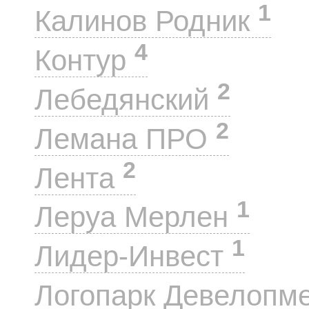
1
Калинов Родник
4
Контур
2
Лебедянский
2
Лемана ПРО
2
Лента
1
Леруа Мерлен
1
Лидер-Инвест
Логопарк Девелопм