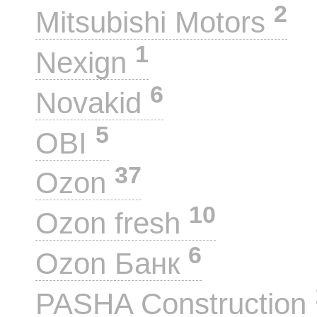
2
Mitsubishi Motors
1
Nexign
6
Novakid
5
OBI
37
Ozon
10
Ozon fresh
6
Ozon Банк
PASHA Construction