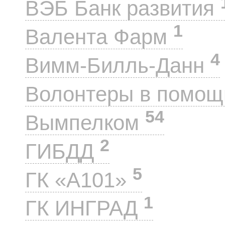
ВЭБ Банк развития
1
Валента Фарм
4
Вимм-Билль-Данн
Волонтеры в помощ
54
Вымпелком
2
ГИБДД
5
ГК «А101»
1
ГК ИНГРАД