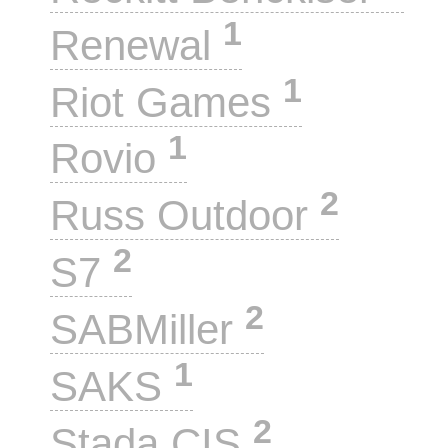
1
Renewal
1
Riot Games
1
Rovio
2
Russ Outdoor
2
S7
2
SABMiller
1
SAKS
2
Stada CIS