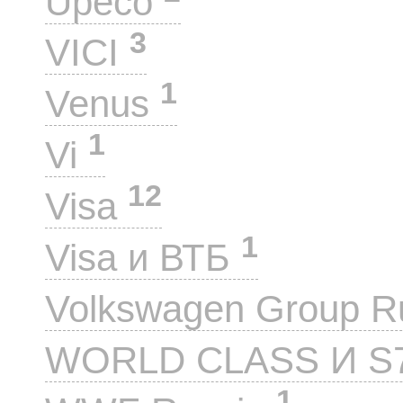
Upeco
3
VICI
1
Venus
1
Vi
12
Visa
1
Visa и ВТБ
Volkswagen Group 
WORLD CLASS И S
1