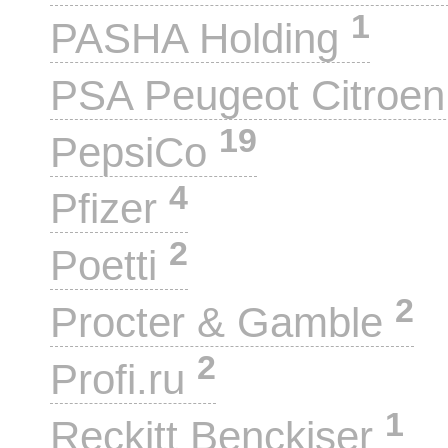
1
PASHA Holding
PSA Peugeot Citroe
19
PepsiCo
4
Pfizer
2
Poetti
2
Procter & Gamble
2
Profi.ru
1
Reckitt Benckiser