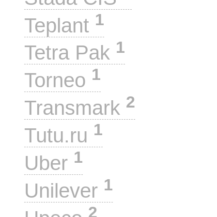
1
Teplant
1
Tetra Pak
1
Torneo
2
Transmark
1
Tutu.ru
1
Uber
1
Unilever
2