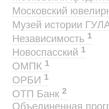
Московский ювелир
Музей истории ГУЛ
1
Независимость
1
Новоспасский
1
ОМПК
1
ОРБИ
2
ОТП Банк
Объединенная прог