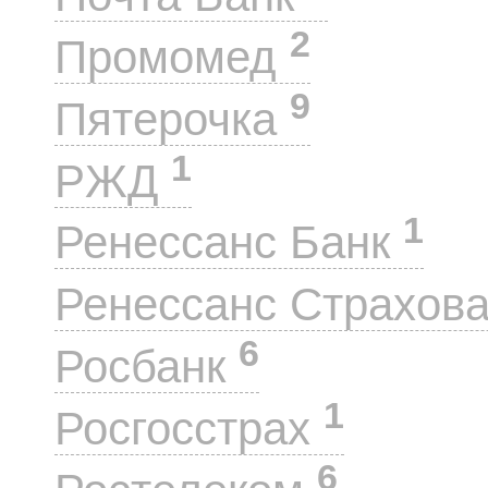
2
Промомед
9
Пятерочка
1
РЖД
1
Ренессанс Банк
Ренессанс Страхов
6
Росбанк
1
Росгосстрах
6