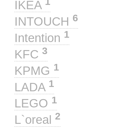
1
IKEA
6
INTOUCH
1
Intention
3
KFC
1
KPMG
1
LADA
1
LEGO
2
L`oreal