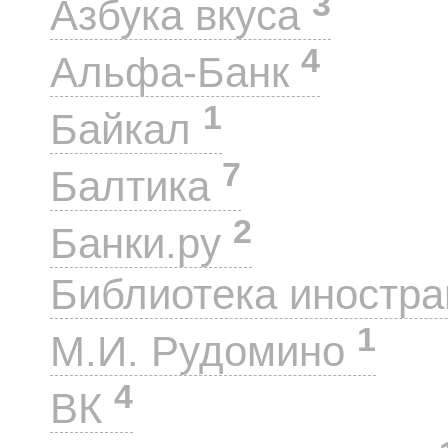
3
Азбука вкуса
4
Альфа-Банк
1
Байкал
7
Балтика
2
Банки.ру
Библиотека иностра
1
М.И. Рудомино
4
ВК