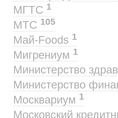
1
МГТС
105
МТС
1
Май-Foods
1
Мигрениум
Министерство здра
Министерство фин
1
Москвариум
Московский кредит