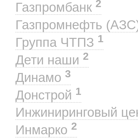
2
Газпромбанк
Газпромнефть (АЗС
1
Группа ЧТПЗ
2
Дети наши
3
Динамо
1
Донстрой
Инжиниринговый це
2
Инмарко