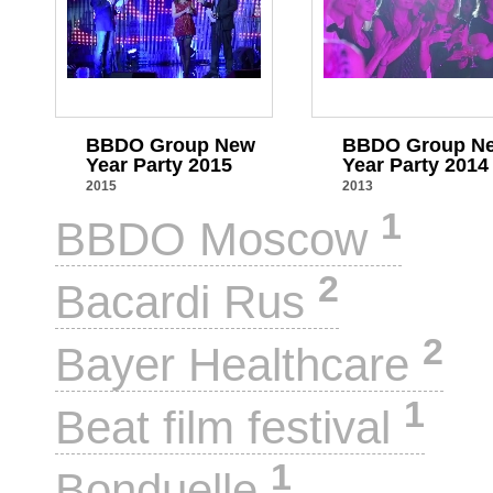
BBDO Group New
BBDO Group N
Year Party 2015
Year Party 2014
2015
2013
1
BBDO Moscow
2
Bacardi Rus
2
Bayer Healthcare
1
Beat film festival
1
Bonduelle