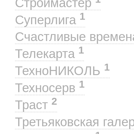
Строймастер
1
Суперлига
Счастливые време
1
Телекарта
1
ТехноНИКОЛЬ
1
Техносерв
2
Траст
Третьяковская гале