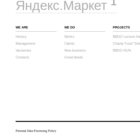
1
Яндекс.Маркет
WE ARE
WE DO
PROJECTS
History
Works
BBDO Lecture Hal
Management
Clients
Charity Fund "Det
Vacancies
New business
BBDO RUN
Contacts
Good deeds
Personal Data Processing Policy