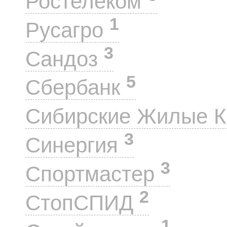
Ростелеком
1
Русагро
3
Сандоз
5
Сбербанк
Сибирские Жилые 
3
Синергия
3
Спортмастер
2
СтопСПИД
1