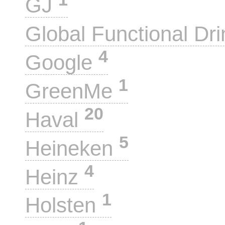
GJ
Global Functional Dr
4
Google
1
GreenMe
20
Haval
5
Heineken
4
Heinz
1
Holsten