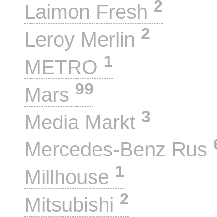
2
Laimon Fresh
2
Leroy Merlin
1
METRO
99
Mars
3
Media Markt
Mercedes-Benz Rus
1
Millhouse
2
Mitsubishi