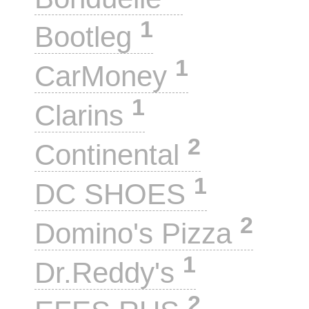
1
Bootleg
1
CarMoney
1
Clarins
2
Continental
1
DC SHOES
2
Domino's Pizza
1
Dr.Reddy's
2