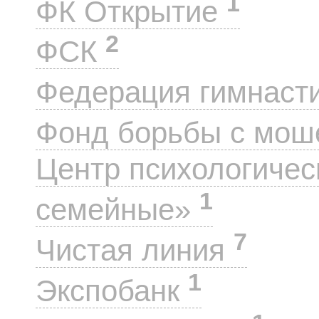
1
ФК Открытие
2
ФСК
Федерация гимнаст
Фонд борьбы с мо
Центр психологиче
1
семейные»
7
Чистая линия
1
Экспобанк