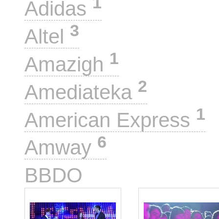
1
Adidas
3
Altel
1
Amazigh
2
Amediateka
1
American Express
6
Amway
2
BBDO