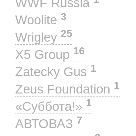
WWF Russia
3
Woolite
25
Wrigley
16
X5 Group
1
Zatecky Gus
1
Zeus Foundation
1
«Суббота!»
7
АВТОВАЗ