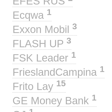
EFES RUS
1
Ecqwa
3
Exxon Mobil
3
FLASH UP
1
FSK Leader
1
FrieslandCampina
15
Frito Lay
1
GE Money Bank
1