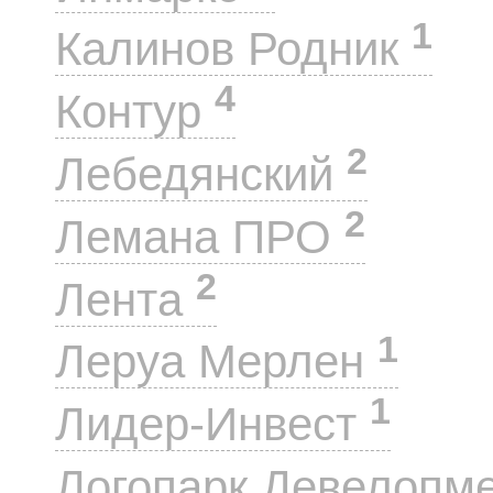
1
Калинов Родник
4
Контур
2
Лебедянский
2
Лемана ПРО
2
Лента
1
Леруа Мерлен
1
Лидер-Инвест
Логопарк Девелопм