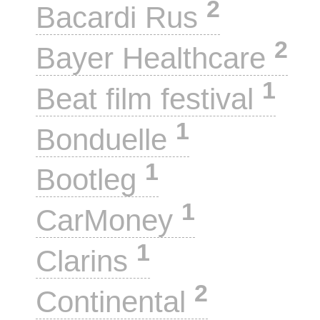
2
Bacardi Rus
2
Bayer Healthcare
1
Beat film festival
1
Bonduelle
1
Bootleg
1
CarMoney
1
Clarins
2
Continental