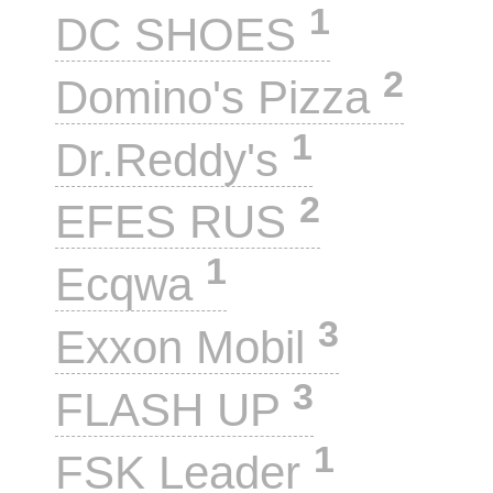
1
DC SHOES
2
Domino's Pizza
1
Dr.Reddy's
2
EFES RUS
1
Ecqwa
3
Exxon Mobil
3
FLASH UP
1
FSK Leader