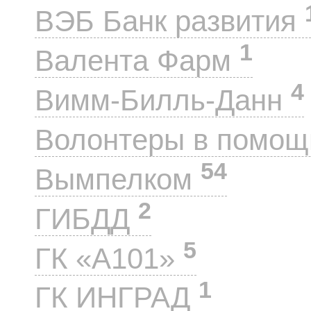
ВЭБ Банк развития
1
Валента Фарм
4
Вимм-Билль-Данн
Волонтеры в помощ
54
Вымпелком
2
ГИБДД
5
ГК «А101»
1
ГК ИНГРАД