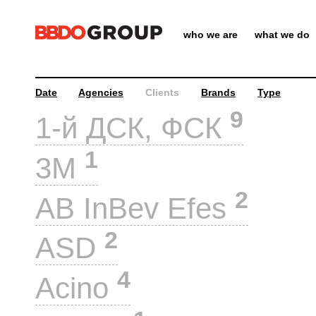
who we are
what we do
Date
Agencies
Clients
Brands
Type
9
1-й ДСК, ФСК
1
3M
2
AB InBev Efes
2
ASD
4
Acino