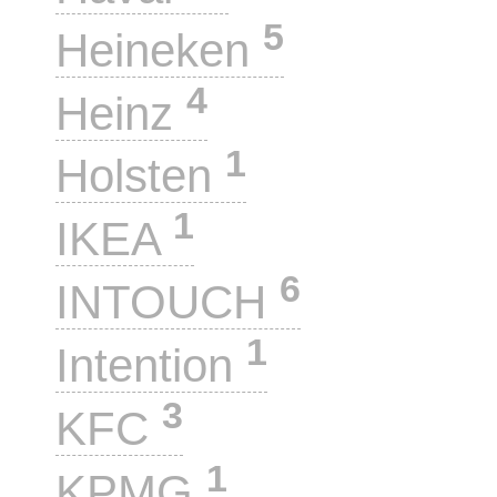
5
Heineken
4
Heinz
1
Holsten
1
IKEA
6
INTOUCH
1
Intention
3
KFC
1
KPMG