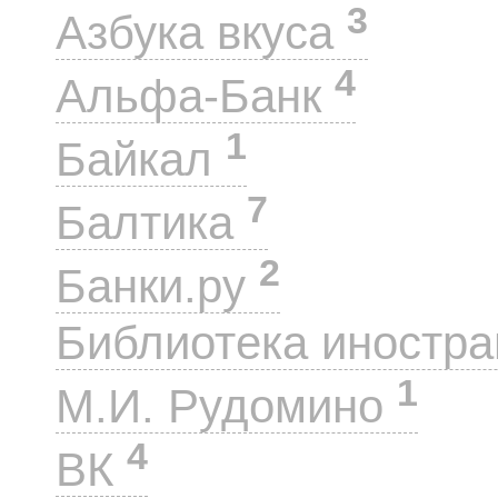
3
Азбука вкуса
4
Альфа-Банк
1
Байкал
7
Балтика
2
Банки.ру
Библиотека иностра
1
М.И. Рудомино
4
ВК