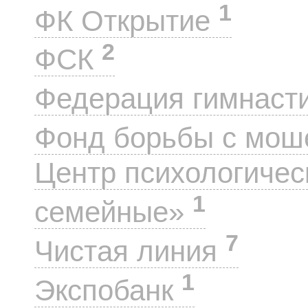
1
ФК Открытие
2
ФСК
Федерация гимнаст
Фонд борьбы с мо
Центр психологиче
1
семейные»
7
Чистая линия
1
Экспобанк