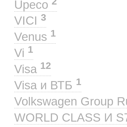
2
Upeco
3
VICI
1
Venus
1
Vi
12
Visa
1
Visa и ВТБ
Volkswagen Group 
WORLD CLASS И S