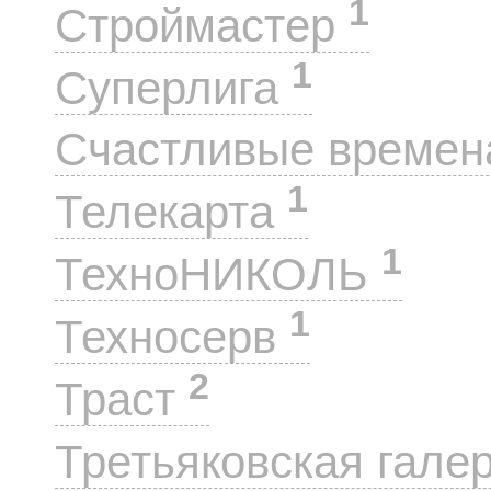
1
Строймастер
1
Суперлига
Счастливые време
1
Телекарта
1
ТехноНИКОЛЬ
1
Техносерв
2
Траст
Третьяковская гале