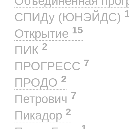
Объединенная прог
СПИДу (ЮНЭЙДС)
15
Открытие
2
ПИК
7
ПРОГРЕСС
2
ПРОДО
7
Петрович
2
Пикадор
1