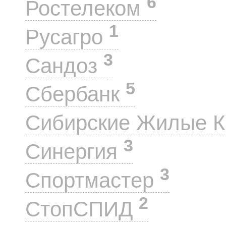
6
Ростелеком
1
Русагро
3
Сандоз
5
Сбербанк
Сибирские Жилые 
3
Синергия
3
Спортмастер
2
СтопСПИД