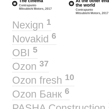
The cinema
At the other end
the world
Contrapunto
Mitsubishi Motors, 2017
Contrapunto
Mitsubishi Motors, 2017
1
Nexign
6
Novakid
5
OBI
37
Ozon
10
Ozon fresh
6
Ozon Банк
PASHA Construction