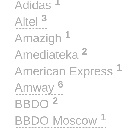
1
Adidas
3
Altel
1
Amazigh
2
Amediateka
1
American Express
6
Amway
2
BBDO
1
BBDO Moscow