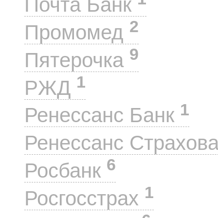
Почта Банк
2
Промомед
9
Пятерочка
1
РЖД
1
Ренессанс Банк
Ренессанс Страхов
6
Росбанк
1
Росгосстрах