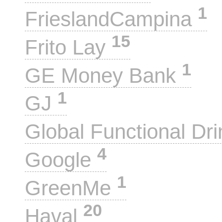
1
FrieslandCampina
15
Frito Lay
1
GE Money Bank
1
GJ
Global Functional Dr
4
Google
1
GreenMe
20
Haval