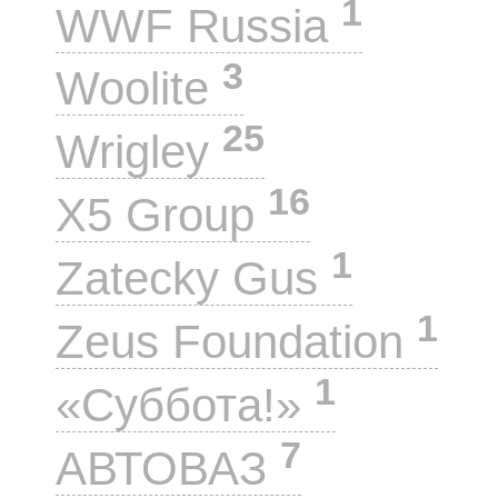
1
WWF Russia
3
Woolite
25
Wrigley
16
X5 Group
1
Zatecky Gus
1
Zeus Foundation
1
«Суббота!»
7
АВТОВАЗ