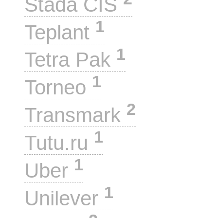
Stada CIS
1
Teplant
1
Tetra Pak
1
Torneo
2
Transmark
1
Tutu.ru
1
Uber
1
Unilever