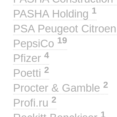
1
PASHA Holding
PSA Peugeot Citroe
19
PepsiCo
4
Pfizer
2
Poetti
2
Procter & Gamble
2
Profi.ru
1