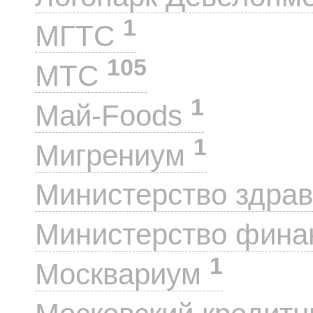
1
МГТС
105
МТС
1
Май-Foods
1
Мигрениум
Министерство здра
Министерство фин
1
Москвариум