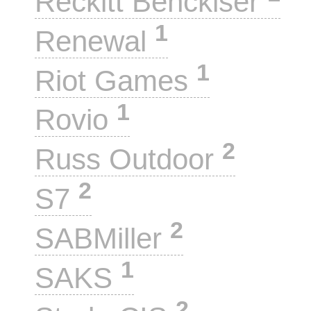
Reckitt Benckiser
1
Renewal
1
Riot Games
1
Rovio
2
Russ Outdoor
2
S7
2
SABMiller
1
SAKS
2