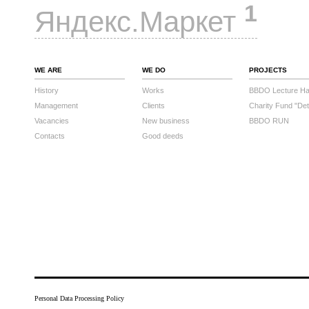
1
Яндекс.Маркет
WE ARE
WE DO
PROJECTS
History
Works
BBDO Lecture Hal
Management
Clients
Charity Fund "Det
Vacancies
New business
BBDO RUN
Contacts
Good deeds
Personal Data Processing Policy