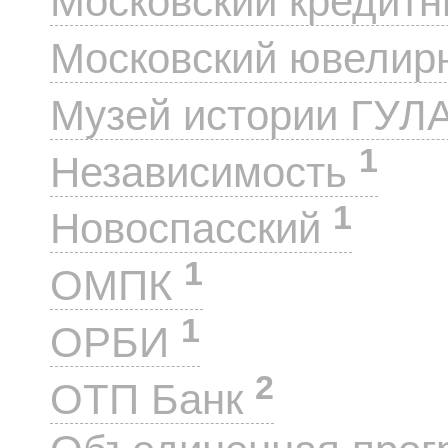
Московский кредит
Московский ювелир
Музей истории ГУЛ
1
Независимость
1
Новоспасский
1
ОМПК
1
ОРБИ
2
ОТП Банк