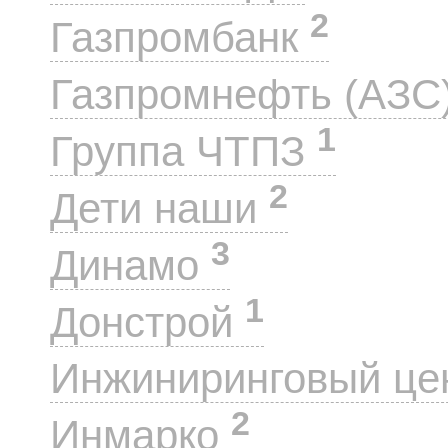
2
Газпромбанк
Газпромнефть (АЗС
1
Группа ЧТПЗ
2
Дети наши
3
Динамо
1
Донстрой
Инжиниринговый це
2
Инмарко