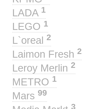
1
LADA
1
LEGO
2
L`oreal
2
Laimon Fresh
2
Leroy Merlin
1
METRO
99
Mars
3