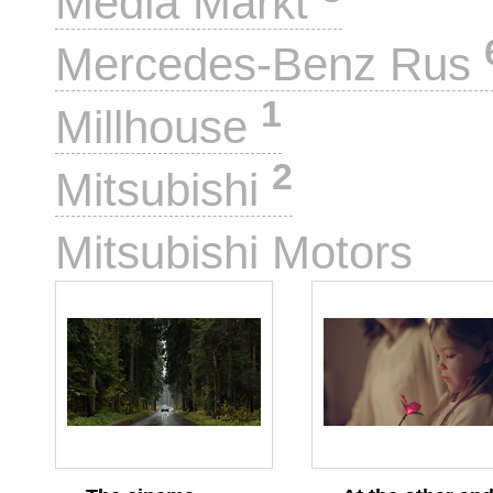
Media Markt
Mercedes-Benz Rus
1
Millhouse
2
Mitsubishi
2
Mitsubishi Motors