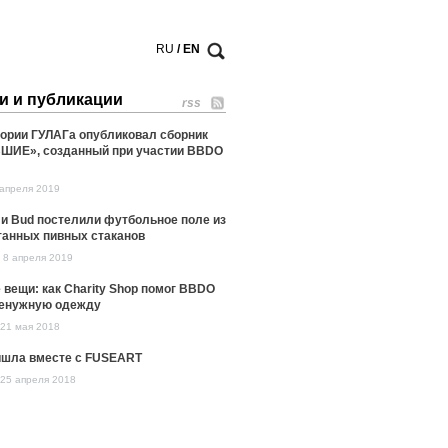
RU
/ EN
и и публикации
rss
тории ГУЛАГа опубликовал сборник
ИЕ», созданный при участии BBDO
 апреля 2019
и Bud постелили футбольное поле из
танных пивных стаканов
8 апреля 2019
вещи: как Charity Shop помог BBDO
ненужную одежду
21 мая 2018
ишла вместе с FUSEART
25 апреля 2018