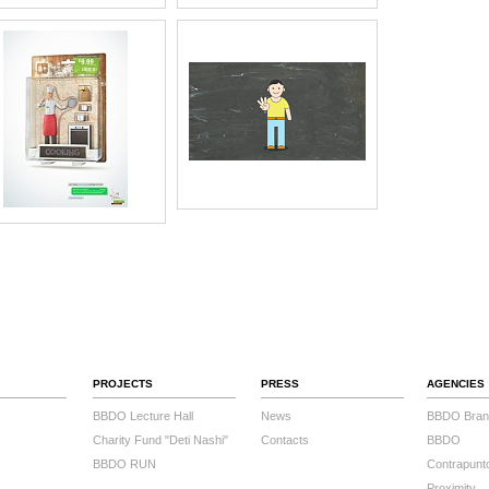
PROJECTS
PRESS
AGENCIES
BBDO Lecture Hall
News
BBDO Bran
Charity Fund "Deti Nashi"
Contacts
BBDO
BBDO RUN
Contrapunt
Proximity