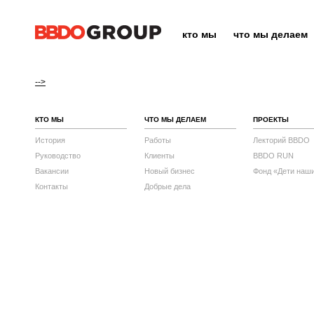
кто мы
что мы делаем
-->
КТО МЫ
ЧТО МЫ ДЕЛАЕМ
ПРОЕКТЫ
История
Работы
Лекторий BBDO
Руководство
Клиенты
BBDO RUN
Вакансии
Новый бизнес
Фонд «Дети наш
Контакты
Добрые дела