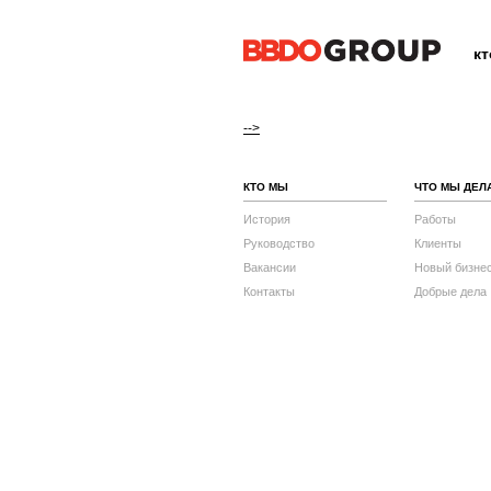
к
-->
КТО МЫ
ЧТО МЫ ДЕЛ
История
Работы
Руководство
Клиенты
Вакансии
Новый бизне
Контакты
Добрые дела