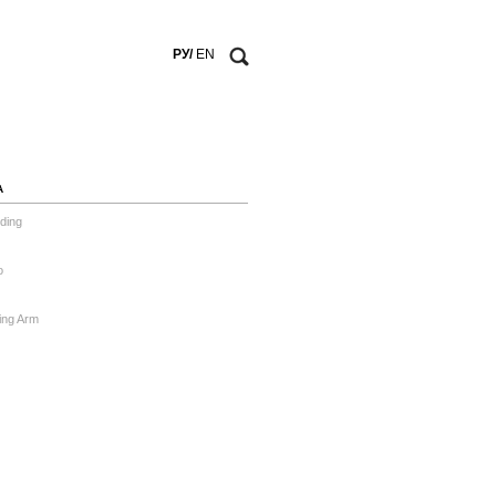
РУ/
EN
А
ding
o
ing Arm