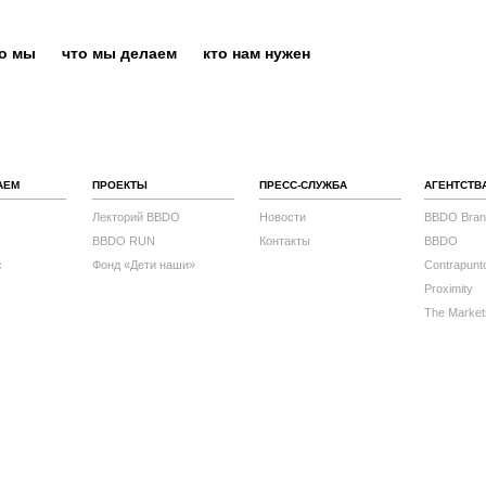
то мы
что мы делаем
кто нам нужен
АЕМ
ПРОЕКТЫ
ПРЕСС-СЛУЖБА
АГЕНТСТВ
Лекторий BBDO
Новости
BBDO Bran
BBDO RUN
Контакты
BBDO
с
Фонд «Дети наши»
Contrapunt
Proximity
The Market