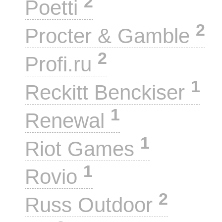
2
Poetti
2
Procter & Gamble
2
Profi.ru
1
Reckitt Benckiser
1
Renewal
1
Riot Games
1
Rovio
2
Russ Outdoor