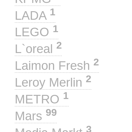
1
LADA
1
LEGO
2
L`oreal
2
Laimon Fresh
2
Leroy Merlin
1
METRO
99
Mars
3