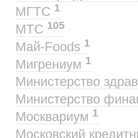
1
МГТС
105
МТС
1
Май-Foods
1
Мигрениум
Министерство здра
Министерство фин
1
Москвариум
Московский кредит