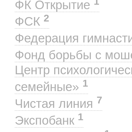
1
ФК Открытие
2
ФСК
Федерация гимнаст
Фонд борьбы с мо
Центр психологиче
1
семейные»
7
Чистая линия
1
Экспобанк