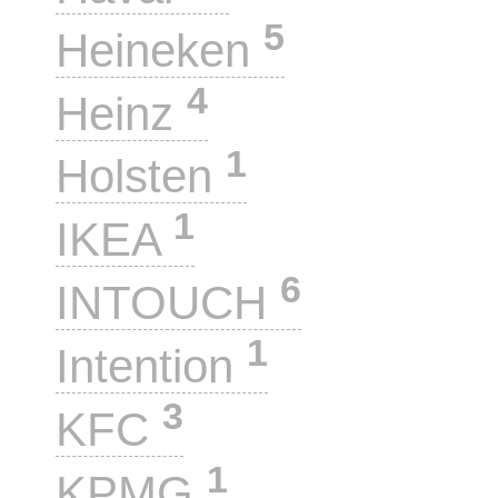
5
Heineken
4
Heinz
1
Holsten
1
IKEA
6
INTOUCH
1
Intention
3
KFC
1
KPMG