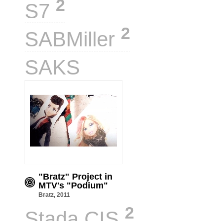
2
S7
2
SABMiller
1
SAKS
"Bratz" Project in
MTV's "Podium"
Bratz, 2011
2
Stada CIS