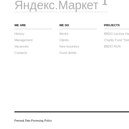
1
Яндекс.Маркет
WE ARE
WE DO
PROJECTS
History
Works
BBDO Lecture Hal
Management
Clients
Charity Fund "Det
Vacancies
New business
BBDO RUN
Contacts
Good deeds
Personal Data Processing Policy