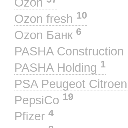
Ozon
10
Ozon fresh
6
Ozon Банк
PASHA Construction
1
PASHA Holding
PSA Peugeot Citroe
19
PepsiCo
4
Pfizer