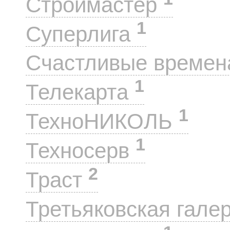
Строймастер
1
Суперлига
Счастливые време
1
Телекарта
1
ТехноНИКОЛЬ
1
Техносерв
2
Траст
Третьяковская гале