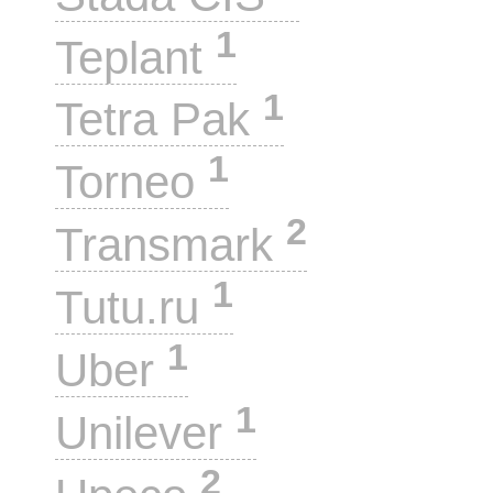
1
Teplant
1
Tetra Pak
1
Torneo
2
Transmark
1
Tutu.ru
1
Uber
1
Unilever
2