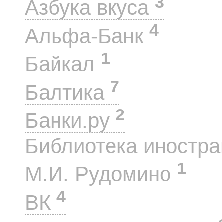
3
Азбука вкуса
4
Альфа-Банк
1
Байкал
7
Балтика
2
Банки.ру
Библиотека иностра
1
М.И. Рудомино
4
ВК