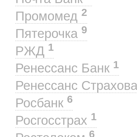
2
Промомед
9
Пятерочка
1
РЖД
1
Ренессанс Банк
Ренессанс Страхов
6
Росбанк
1
Росгосстрах
6