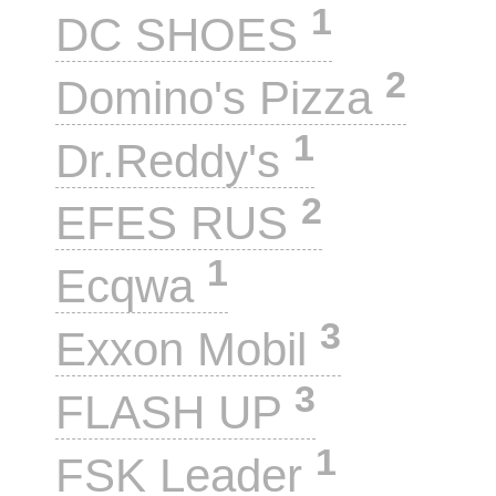
1
DC SHOES
2
Domino's Pizza
1
Dr.Reddy's
2
EFES RUS
1
Ecqwa
3
Exxon Mobil
3
FLASH UP
1
FSK Leader