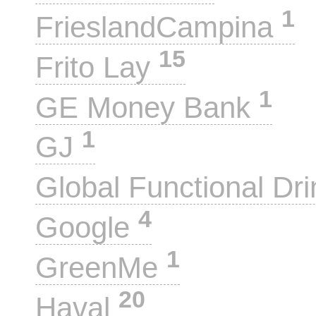
1
FrieslandCampina
15
Frito Lay
1
GE Money Bank
1
GJ
Global Functional Dr
4
Google
1
GreenMe
20
Haval