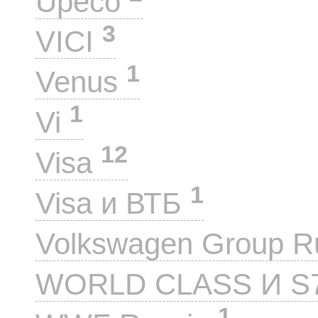
Upeco
3
VICI
1
Venus
1
Vi
12
Visa
1
Visa и ВТБ
Volkswagen Group 
WORLD CLASS И S
1