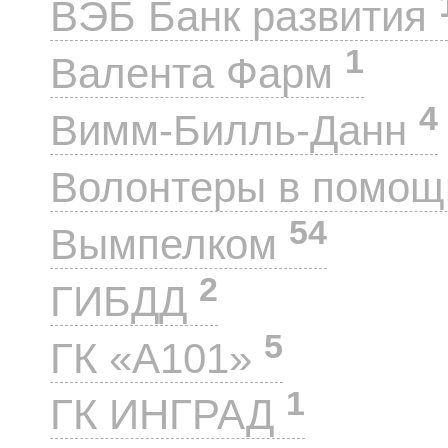
ВЭБ Банк развития
1
Валента Фарм
4
Вимм-Билль-Данн
Волонтеры в помощ
54
Вымпелком
2
ГИБДД
5
ГК «А101»
1
ГК ИНГРАД