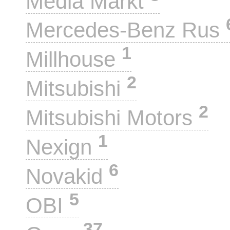
Media Markt
Mercedes-Benz Rus
1
Millhouse
2
Mitsubishi
2
Mitsubishi Motors
1
Nexign
6
Novakid
5
OBI
37