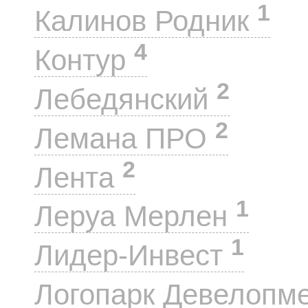
1
Калинов Родник
4
Контур
2
Лебедянский
2
Лемана ПРО
2
Лента
1
Леруа Мерлен
1
Лидер-Инвест
Логопарк Девелопм