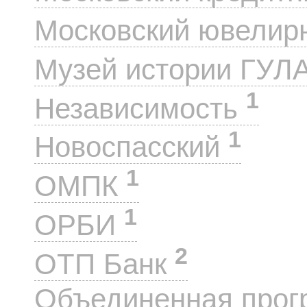
Московский ювелир
Музей истории ГУЛ
1
Независимость
1
Новоспасский
1
ОМПК
1
ОРБИ
2
ОТП Банк
Объединенная прог