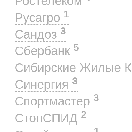
Ростелеком
1
Русагро
3
Сандоз
5
Сбербанк
Сибирские Жилые 
3
Синергия
3
Спортмастер
2
СтопСПИД
1