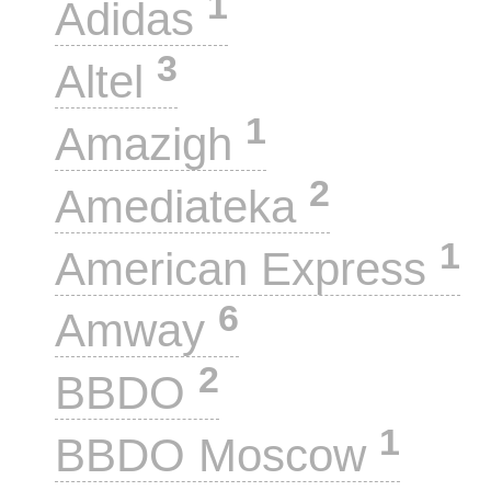
1
Adidas
3
Altel
1
Amazigh
2
Amediateka
1
American Express
6
Amway
2
BBDO
1
BBDO Moscow