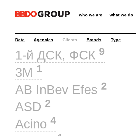
who we are
what we do
Date
Agencies
Clients
Brands
Type
9
1-й ДСК, ФСК
1
3M
2
AB InBev Efes
2
ASD
4
Acino