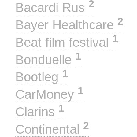
2
Bacardi Rus
2
Bayer Healthcare
1
Beat film festival
1
Bonduelle
1
Bootleg
1
CarMoney
1
Clarins
2
Continental