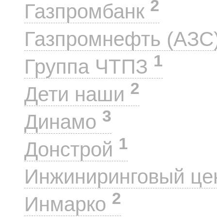
2
Газпромбанк
Газпромнефть (АЗС
1
Группа ЧТПЗ
2
Дети наши
3
Динамо
1
Донстрой
Инжиниринговый це
2
Инмарко