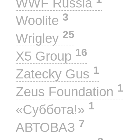
WWF Russia
3
Woolite
25
Wrigley
16
X5 Group
1
Zatecky Gus
1
Zeus Foundation
1
«Суббота!»
7
АВТОВАЗ