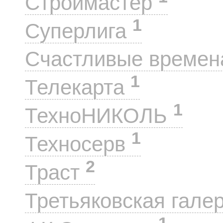
Строймастер
1
Суперлига
Счастливые време
1
Телекарта
1
ТехноНИКОЛЬ
1
Техносерв
2
Траст
Третьяковская гале
1