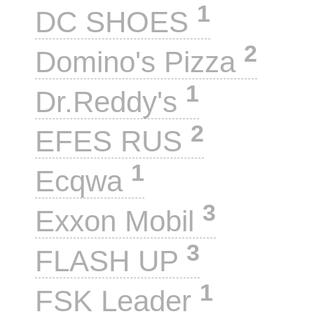
1
DC SHOES
2
Domino's Pizza
1
Dr.Reddy's
2
EFES RUS
1
Ecqwa
3
Exxon Mobil
3
FLASH UP
1
FSK Leader