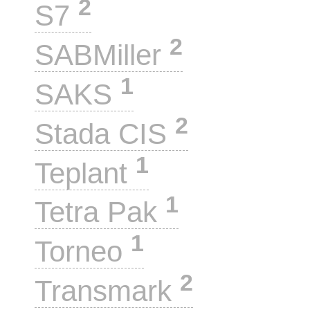
2
S7
2
SABMiller
1
SAKS
2
Stada CIS
1
Teplant
1
Tetra Pak
1
Torneo
2
Transmark