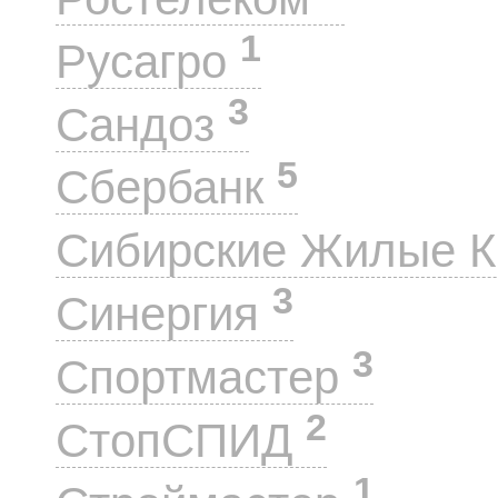
1
Русагро
3
Сандоз
5
Сбербанк
Сибирские Жилые 
3
Синергия
3
Спортмастер
2
СтопСПИД
1