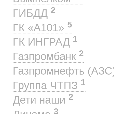
2
ГИБДД
5
ГК «А101»
1
ГК ИНГРАД
2
Газпромбанк
Газпромнефть (АЗС
1
Группа ЧТПЗ
2
Дети наши
3