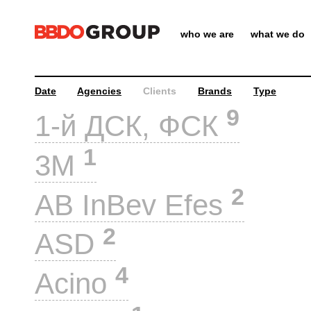
who we are
what we do
Date
Agencies
Clients
Brands
Type
9
1-й ДСК, ФСК
1
3M
2
AB InBev Efes
2
ASD
4
Acino