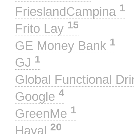
1
FrieslandCampina
15
Frito Lay
1
GE Money Bank
1
GJ
Global Functional Dr
4
Google
1
GreenMe
20
Haval