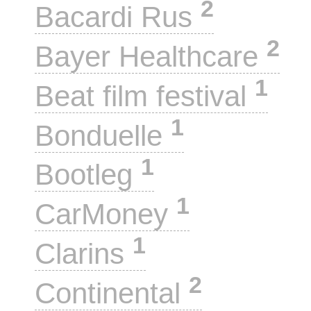
2
Bacardi Rus
2
Bayer Healthcare
1
Beat film festival
1
Bonduelle
1
Bootleg
1
CarMoney
1
Clarins
2
Continental