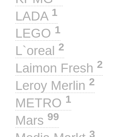
1
LADA
1
LEGO
2
L`oreal
2
Laimon Fresh
2
Leroy Merlin
1
METRO
99
Mars
3