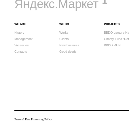
1
Яндекс.Маркет
WE ARE
WE DO
PROJECTS
History
Works
BBDO Lecture Hal
Management
Clients
Charity Fund "Det
Vacancies
New business
BBDO RUN
Contacts
Good deeds
Personal Data Processing Policy