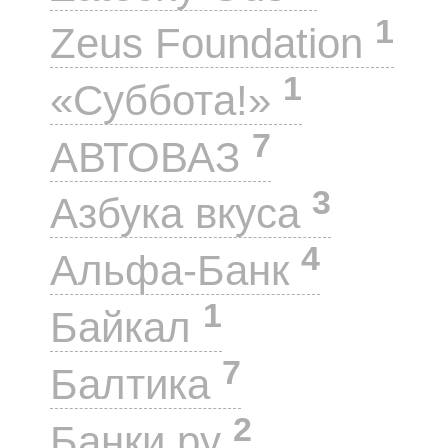
1
Zeus Foundation
1
«Суббота!»
7
АВТОВАЗ
3
Азбука вкуса
4
Альфа-Банк
1
Байкал
7
Балтика
2
Банки.ру