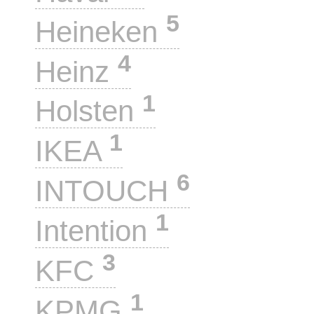
5
Heineken
4
Heinz
1
Holsten
1
IKEA
6
INTOUCH
1
Intention
3
KFC
1
KPMG