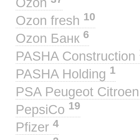
Ozon
10
Ozon fresh
6
Ozon Банк
PASHA Construction
1
PASHA Holding
PSA Peugeot Citroe
19
PepsiCo
4
Pfizer