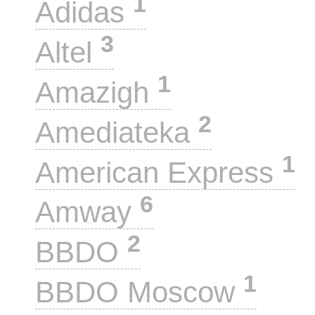
1
Adidas
3
Altel
1
Amazigh
2
Amediateka
1
American Express
6
Amway
2
BBDO
1
BBDO Moscow