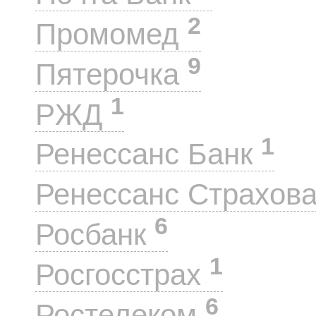
2
Промомед
9
Пятерочка
1
РЖД
1
Ренессанс Банк
Ренессанс Страхов
6
Росбанк
1
Росгосстрах
6
Ростелеком