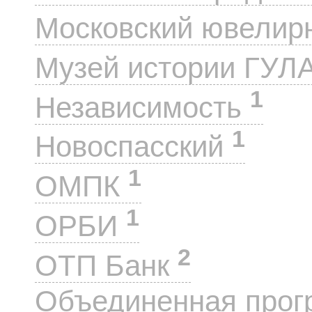
Московский ювелир
Музей истории ГУЛ
1
Независимость
1
Новоспасский
1
ОМПК
1
ОРБИ
2
ОТП Банк
Объединенная прог