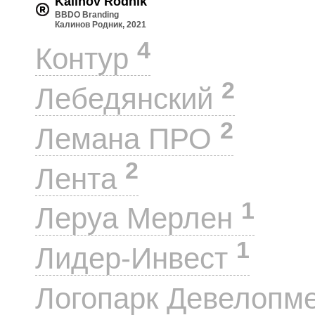
Kalinov Rodnik
BBDO Branding
Калинов Родник, 2021
4
Контур
2
Лебедянский
2
Лемана ПРО
2
Лента
1
Леруа Мерлен
1
Лидер-Инвест
Логопарк Девелопм