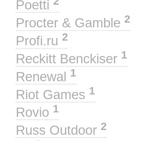
2
Poetti
2
Procter & Gamble
2
Profi.ru
1
Reckitt Benckiser
1
Renewal
1
Riot Games
1
Rovio
2
Russ Outdoor