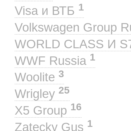
1
Visa и ВТБ
Volkswagen Group 
WORLD CLASS И S
1
WWF Russia
3
Woolite
25
Wrigley
16
X5 Group
1
Zatecky Gus