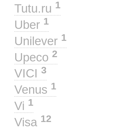
1
Tutu.ru
1
Uber
1
Unilever
2
Upeco
3
VICI
1
Venus
1
Vi
12
Visa