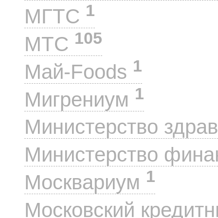
1
МГТС
105
МТС
1
Май-Foods
1
Мигрениум
Министерство здра
Министерство фин
1
Москвариум
Московский кредит