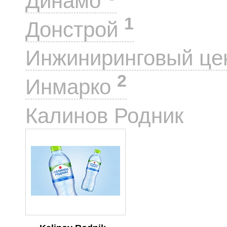
Динамо
1
Донстрой
Инжиниринговый це
2
Инмарко
1
Калинов Родник