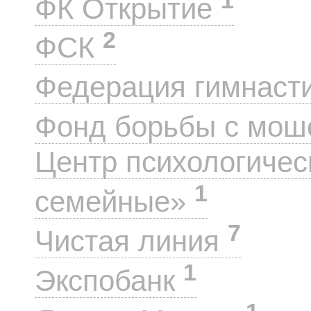
ФК Открытие
2
ФСК
Федерация гимнаст
Фонд борьбы с мо
Центр психологиче
1
семейные»
7
Чистая линия
1
Экспобанк