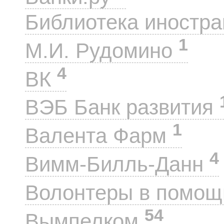
Библиотека иностра
1
М.И. Рудомино
4
ВК
ВЭБ Банк развития
1
Валента Фарм
4
Вимм-Билль-Данн
Волонтеры в помощ
54
Вымпелком