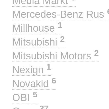
Media Markt
Mercedes-Benz Rus
1
Millhouse
2
Mitsubishi
2
Mitsubishi Motors
1
Nexign
6
Novakid
5
OBI
37