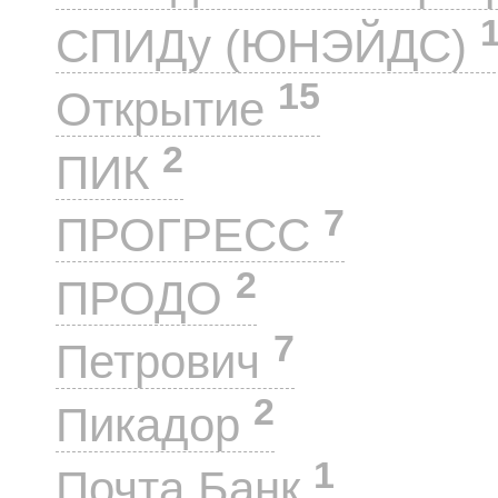
СПИДу (ЮНЭЙДС)
15
Открытие
2
ПИК
7
ПРОГРЕСС
2
ПРОДО
7
Петрович
2
Пикадор
1
Почта Банк