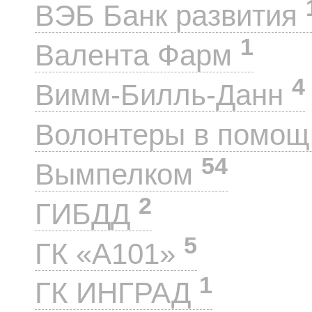
ВЭБ Банк развития
1
Валента Фарм
4
Вимм-Билль-Данн
Волонтеры в помощ
54
Вымпелком
2
ГИБДД
5
ГК «А101»
1
ГК ИНГРАД