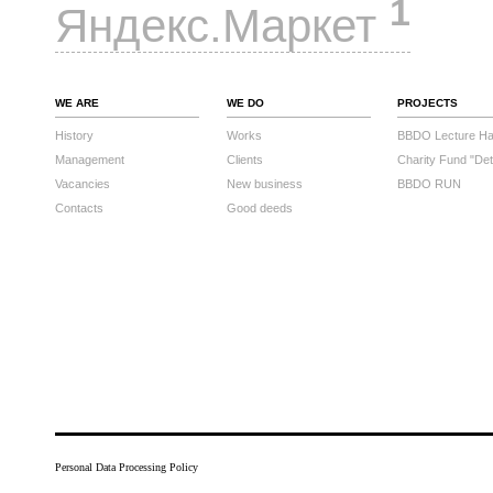
1
Яндекс.Маркет
WE ARE
WE DO
PROJECTS
History
Works
BBDO Lecture Hal
Management
Clients
Charity Fund "Det
Vacancies
New business
BBDO RUN
Contacts
Good deeds
Personal Data Processing Policy