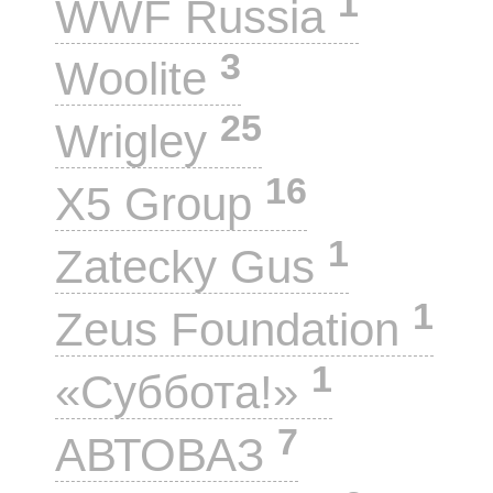
1
WWF Russia
3
Woolite
25
Wrigley
16
X5 Group
1
Zatecky Gus
1
Zeus Foundation
1
«Суббота!»
7
АВТОВАЗ