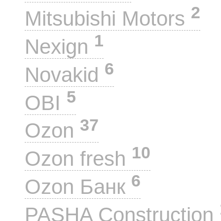
2
Mitsubishi Motors
1
Nexign
6
Novakid
5
OBI
37
Ozon
10
Ozon fresh
6
Ozon Банк
PASHA Construction