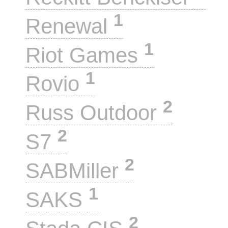
1
Renewal
1
Riot Games
1
Rovio
2
Russ Outdoor
2
S7
2
SABMiller
1
SAKS
2