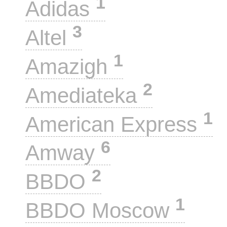
1
Adidas
3
Altel
1
Amazigh
2
Amediateka
1
American Express
6
Amway
2
BBDO
1
BBDO Moscow