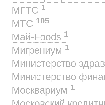
1
МГТС
105
МТС
1
Май-Foods
1
Мигрениум
Министерство здра
Министерство фин
1
Москвариум
Московский кредит