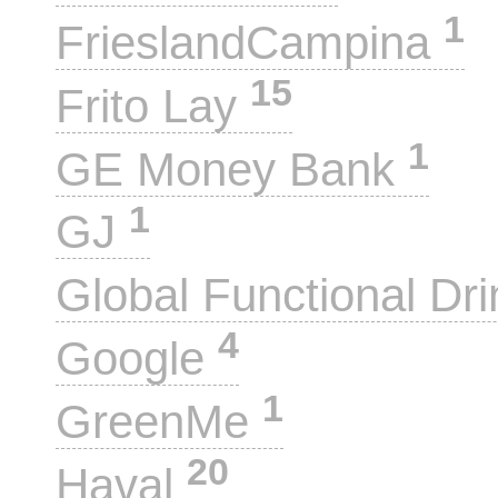
1
FrieslandCampina
15
Frito Lay
1
GE Money Bank
1
GJ
Global Functional Dr
4
Google
1
GreenMe
20
Haval