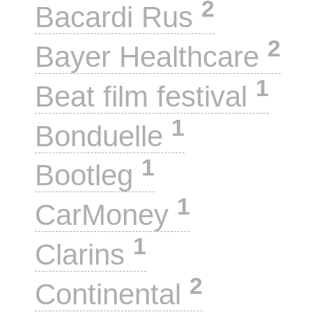
2
Bacardi Rus
2
Bayer Healthcare
1
Beat film festival
1
Bonduelle
1
Bootleg
1
CarMoney
1
Clarins
2
Continental