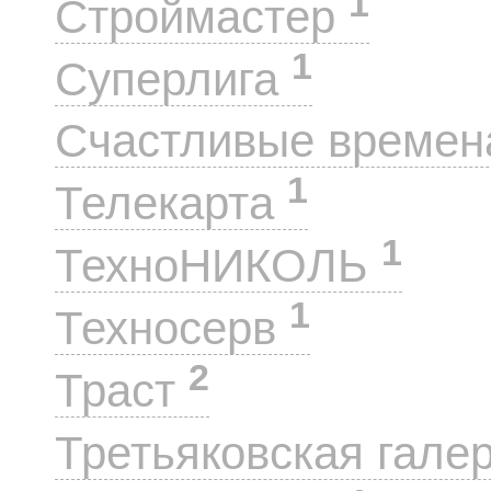
1
Строймастер
1
Суперлига
Счастливые време
1
Телекарта
1
ТехноНИКОЛЬ
1
Техносерв
2
Траст
Третьяковская гале