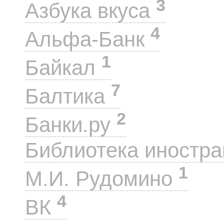
3
Азбука вкуса
4
Альфа-Банк
1
Байкал
7
Балтика
2
Банки.ру
Библиотека иностра
1
М.И. Рудомино
4
ВК