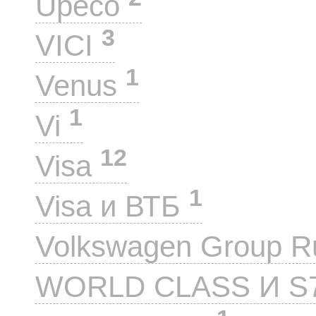
Upeco
3
VICI
1
Venus
1
Vi
12
Visa
1
Visa и ВТБ
Volkswagen Group 
WORLD CLASS И S