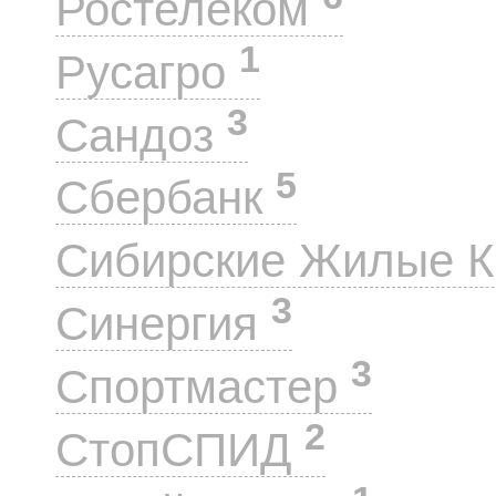
Ростелеком
1
Русагро
3
Сандоз
5
Сбербанк
Сибирские Жилые 
3
Синергия
3
Спортмастер
2
СтопСПИД