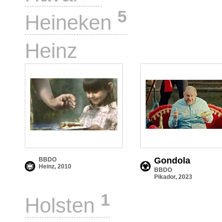
5
Heineken
4
Heinz
Gondola
BBDO
Heinz, 2010
BBDO
Pikador, 2023
1
Holsten