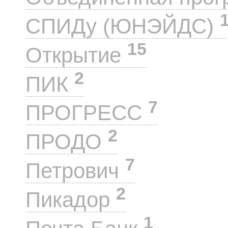
СПИДу (ЮНЭЙДС)
15
Открытие
2
ПИК
7
ПРОГРЕСС
2
ПРОДО
7
Петрович
2
Пикадор
1