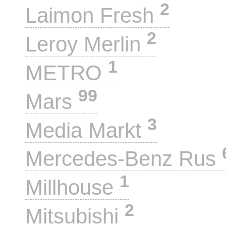
2
Laimon Fresh
2
Leroy Merlin
1
METRO
99
Mars
3
Media Markt
Mercedes-Benz Rus
1
Millhouse
2
Mitsubishi