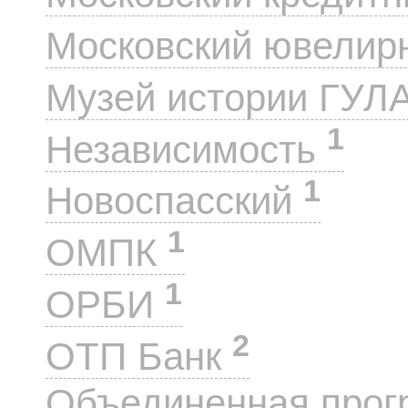
Московский ювелир
Музей истории ГУЛ
1
Независимость
1
Новоспасский
1
ОМПК
1
ОРБИ
2
ОТП Банк
Объединенная прог