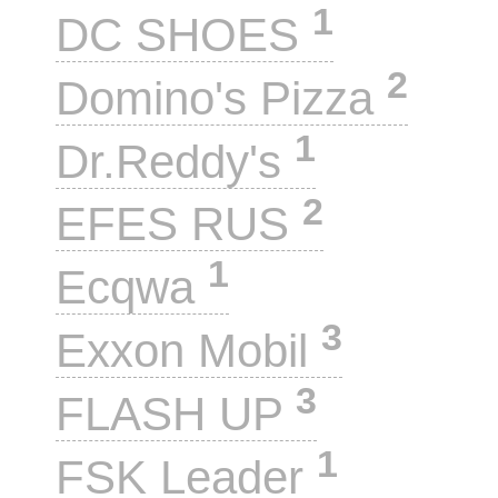
1
DC SHOES
2
Domino's Pizza
1
Dr.Reddy's
2
EFES RUS
1
Ecqwa
3
Exxon Mobil
3
FLASH UP
1
FSK Leader