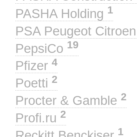
1
PASHA Holding
PSA Peugeot Citroe
19
PepsiCo
4
Pfizer
2
Poetti
2
Procter & Gamble
2
Profi.ru
1
Reckitt Benckiser