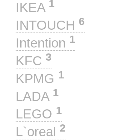
1
IKEA
6
INTOUCH
1
Intention
3
KFC
1
KPMG
1
LADA
1
LEGO
2
L`oreal