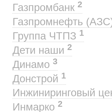
2
Газпромбанк
Газпромнефть (АЗС
1
Группа ЧТПЗ
2
Дети наши
3
Динамо
1
Донстрой
Инжиниринговый це
2
Инмарко