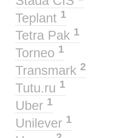
Stada CIS
1
Teplant
1
Tetra Pak
1
Torneo
2
Transmark
1
Tutu.ru
1
Uber
1
Unilever
2