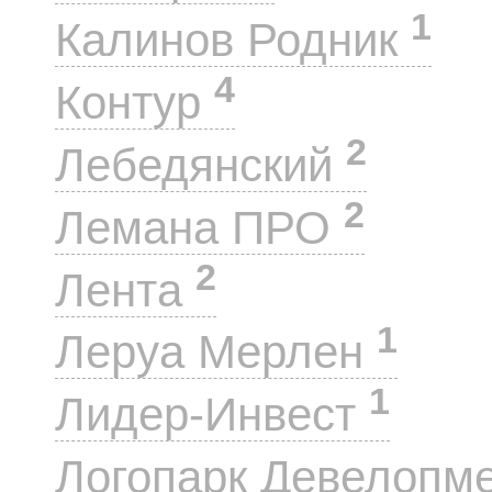
1
Калинов Родник
4
Контур
2
Лебедянский
2
Лемана ПРО
2
Лента
1
Леруа Мерлен
1
Лидер-Инвест
Логопарк Девелопм