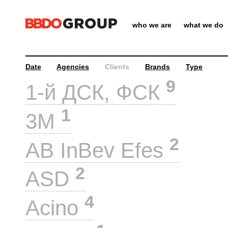
who we are
what we do
Date
Agencies
Clients
Brands
Type
9
1-й ДСК, ФСК
1
3M
2
AB InBev Efes
2
ASD
4
Acino