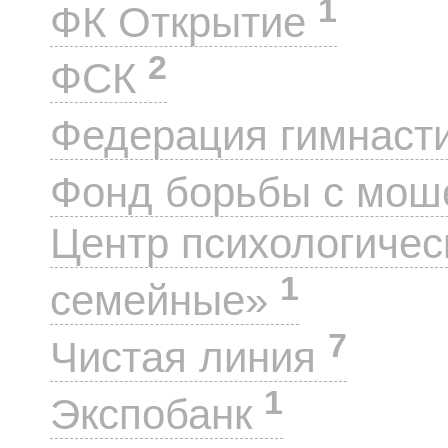
1
ФК Открытие
2
ФСК
Федерация гимнаст
Фонд борьбы с мо
Центр психологиче
1
семейные»
7
Чистая линия
1
Экспобанк