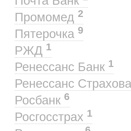
Почта Банк
2
Промомед
9
Пятерочка
1
РЖД
1
Ренессанс Банк
Ренессанс Страхов
6
Росбанк
1
Росгосстрах
6