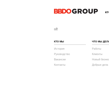
к
-->
КТО МЫ
ЧТО МЫ ДЕЛ
История
Работы
Руководство
Клиенты
Вакансии
Новый бизне
Контакты
Добрые дела