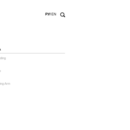
РУ/
EN
А
ding
o
ing Arm