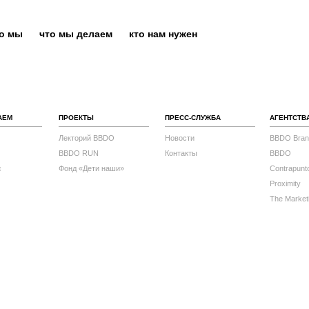
то мы
что мы делаем
кто нам нужен
АЕМ
ПРОЕКТЫ
ПРЕСС-СЛУЖБА
АГЕНТСТВ
Лекторий BBDO
Новости
BBDO Bran
BBDO RUN
Контакты
BBDO
с
Фонд «Дети наши»
Contrapunt
Proximity
The Market