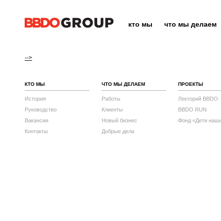
кто мы
что мы делаем
-->
КТО МЫ
ЧТО МЫ ДЕЛАЕМ
ПРОЕКТЫ
История
Работы
Лекторий BBDO
Руководство
Клиенты
BBDO RUN
Вакансии
Новый бизнес
Фонд «Дети наш
Контакты
Добрые дела