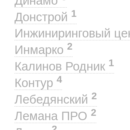
Динамо
1
Донстрой
Инжиниринговый це
2
Инмарко
1
Калинов Родник
4
Контур
2
Лебедянский
2
Лемана ПРО
2