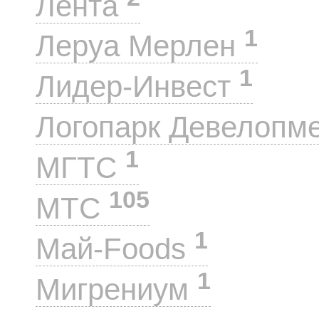
Лента
1
Леруа Мерлен
1
Лидер-Инвест
Логопарк Девелопм
1
МГТС
105
МТС
1
Май-Foods
1
Мигрениум