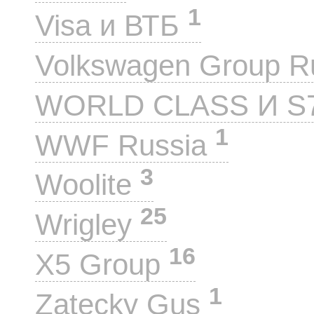
1
Visa и ВТБ
Volkswagen Group 
WORLD CLASS И S
1
WWF Russia
3
Woolite
25
Wrigley
16
X5 Group
1
Zatecky Gus