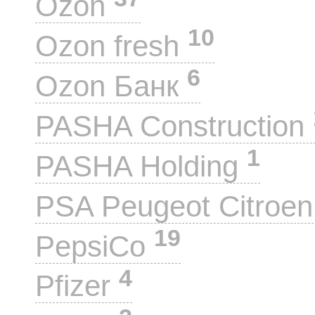
Ozon
10
Ozon fresh
6
Ozon Банк
PASHA Construction
1
PASHA Holding
PSA Peugeot Citroe
19
PepsiCo
4
Pfizer