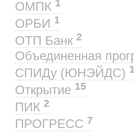
1
ОМПК
1
ОРБИ
2
ОТП Банк
Объединенная прог
СПИДу (ЮНЭЙДС)
15
Открытие
2
ПИК
7
ПРОГРЕСС