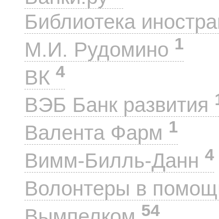
Библиотека иностра
1
М.И. Рудомино
4
ВК
ВЭБ Банк развития
1
Валента Фарм
4
Вимм-Билль-Данн
Волонтеры в помощ
54
Вымпелком