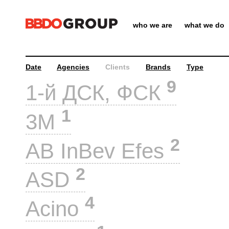
who we are
what we do
Date
Agencies
Clients
Brands
Type
9
1-й ДСК, ФСК
1
3M
2
AB InBev Efes
2
ASD
4
Acino