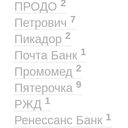
2
ПРОДО
7
Петрович
2
Пикадор
1
Почта Банк
2
Промомед
9
Пятерочка
1
РЖД
1
Ренессанс Банк