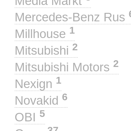
Media Markt
Mercedes-Benz Rus
1
Millhouse
2
Mitsubishi
2
Mitsubishi Motors
1
Nexign
6
Novakid
5
OBI
37