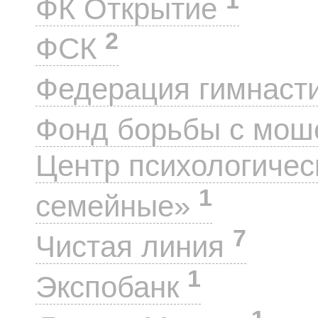
ФК Открытие
2
ФСК
Федерация гимнаст
Фонд борьбы с мо
Центр психологиче
1
семейные»
7
Чистая линия
1
Экспобанк