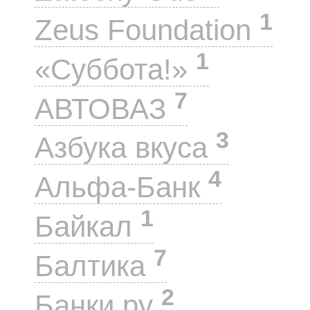
1
Zeus Foundation
1
«Суббота!»
7
АВТОВАЗ
3
Азбука вкуса
4
Альфа-Банк
1
Байкал
7
Балтика
2
Банки.ру