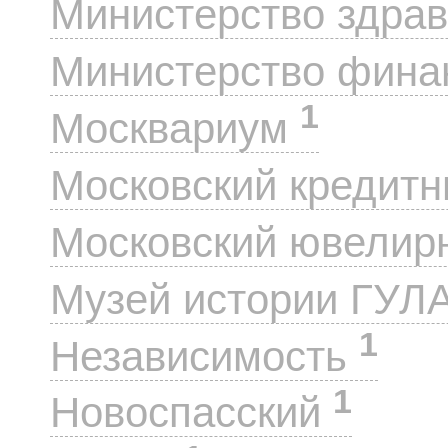
Министерство здра
Министерство фин
1
Москвариум
Московский кредит
Московский ювелир
Музей истории ГУЛ
1
Независимость
1
Новоспасский