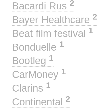
2
Bacardi Rus
2
Bayer Healthcare
1
Beat film festival
1
Bonduelle
1
Bootleg
1
CarMoney
1
Clarins
2
Continental