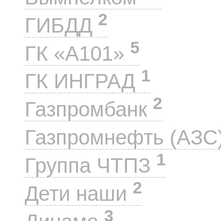
2
ГИБДД
5
ГК «А101»
1
ГК ИНГРАД
2
Газпромбанк
Газпромнефть (АЗС
1
Группа ЧТПЗ
2
Дети наши
3