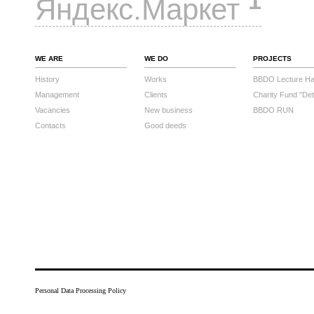
1
Яндекс.Маркет
WE ARE
WE DO
PROJECTS
History
Works
BBDO Lecture Hal
Management
Clients
Charity Fund "Det
Vacancies
New business
BBDO RUN
Contacts
Good deeds
Personal Data Processing Policy