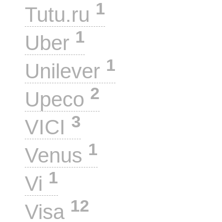
1
Tutu.ru
1
Uber
1
Unilever
2
Upeco
3
VICI
1
Venus
1
Vi
12
Visa