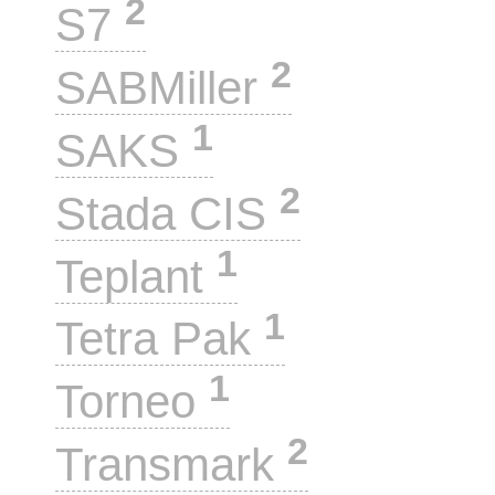
2
S7
2
SABMiller
1
SAKS
2
Stada CIS
1
Teplant
1
Tetra Pak
1
Torneo
2
Transmark