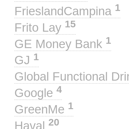
1
FrieslandCampina
15
Frito Lay
1
GE Money Bank
1
GJ
Global Functional Dr
4
Google
1
GreenMe
20
Haval