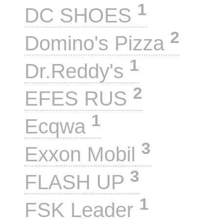
1
DC SHOES
2
Domino's Pizza
1
Dr.Reddy's
2
EFES RUS
1
Ecqwa
3
Exxon Mobil
3
FLASH UP
1
FSK Leader