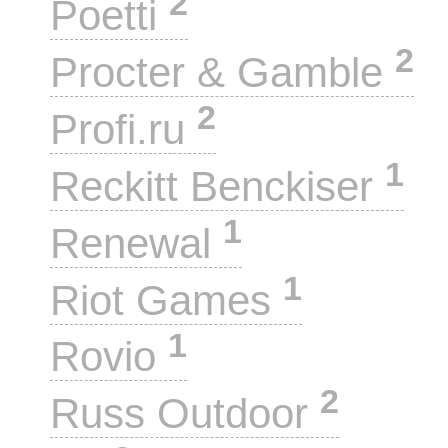
2
Poetti
2
Procter & Gamble
2
Profi.ru
1
Reckitt Benckiser
1
Renewal
1
Riot Games
1
Rovio
2
Russ Outdoor