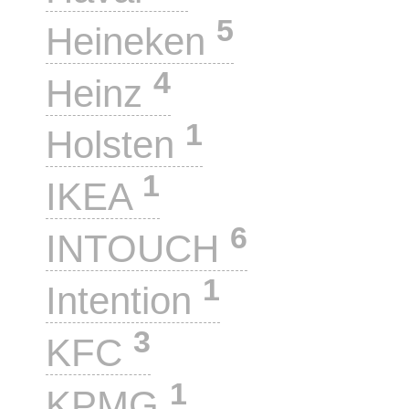
5
Heineken
4
Heinz
1
Holsten
1
IKEA
6
INTOUCH
1
Intention
3
KFC
1
KPMG