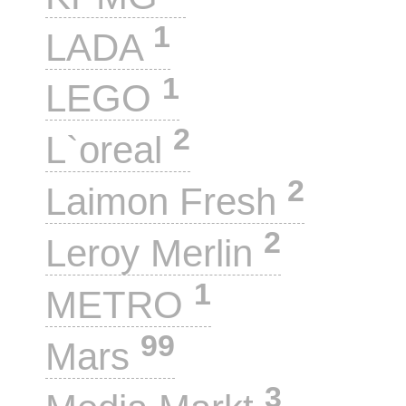
1
LADA
1
LEGO
2
L`oreal
2
Laimon Fresh
2
Leroy Merlin
1
METRO
99
Mars
3