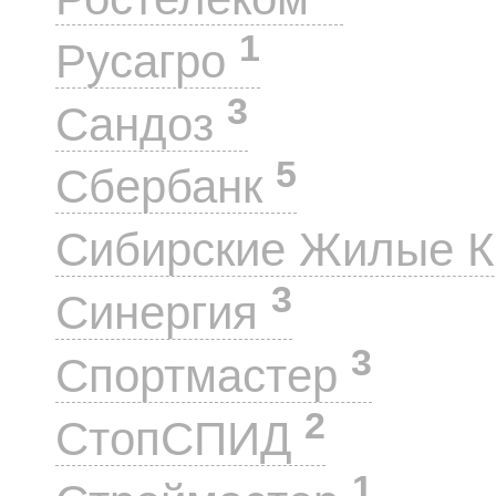
1
Русагро
3
Сандоз
5
Сбербанк
Сибирские Жилые 
3
Синергия
3
Спортмастер
2
СтопСПИД
1