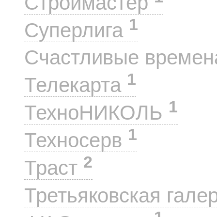
Строймастер
1
Суперлига
Счастливые време
1
Телекарта
1
ТехноНИКОЛЬ
1
Техносерв
2
Траст
Третьяковская гале
1