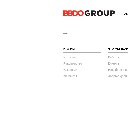
к
-->
КТО МЫ
ЧТО МЫ ДЕЛ
История
Работы
Руководство
Клиенты
Вакансии
Новый бизне
Контакты
Добрые дела