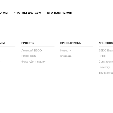
то мы
что мы делаем
кто нам нужен
АЕМ
ПРОЕКТЫ
ПРЕСС-СЛУЖБА
АГЕНТСТВ
Лекторий BBDO
Новости
BBDO Bran
BBDO RUN
Контакты
BBDO
с
Фонд «Дети наши»
Contrapunt
Proximity
The Market