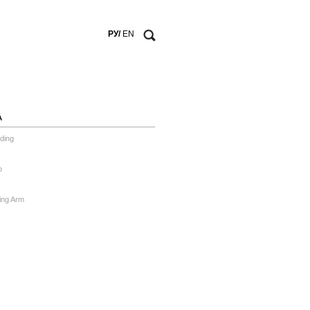
РУ/
EN
А
ding
o
ing Arm