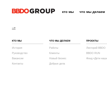
кто мы
что мы делаем
-->
КТО МЫ
ЧТО МЫ ДЕЛАЕМ
ПРОЕКТЫ
История
Работы
Лекторий BBDO
Руководство
Клиенты
BBDO RUN
Вакансии
Новый бизнес
Фонд «Дети наш
Контакты
Добрые дела