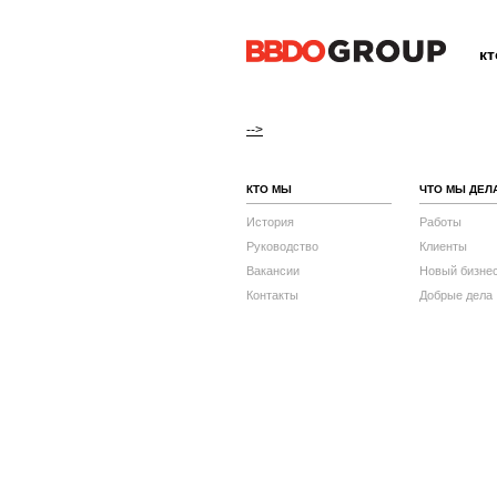
к
-->
КТО МЫ
ЧТО МЫ ДЕЛ
История
Работы
Руководство
Клиенты
Вакансии
Новый бизне
Контакты
Добрые дела