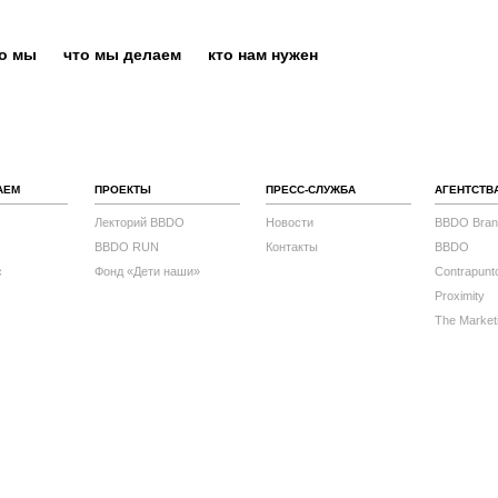
то мы
что мы делаем
кто нам нужен
АЕМ
ПРОЕКТЫ
ПРЕСС-СЛУЖБА
АГЕНТСТВ
Лекторий BBDO
Новости
BBDO Bran
BBDO RUN
Контакты
BBDO
с
Фонд «Дети наши»
Contrapunt
Proximity
The Market