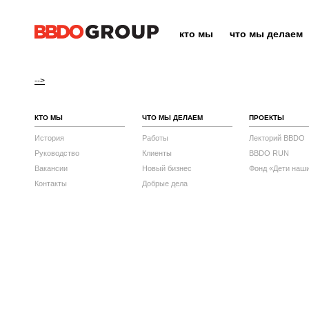
кто мы
что мы делаем
-->
КТО МЫ
ЧТО МЫ ДЕЛАЕМ
ПРОЕКТЫ
История
Работы
Лекторий BBDO
Руководство
Клиенты
BBDO RUN
Вакансии
Новый бизнес
Фонд «Дети наш
Контакты
Добрые дела