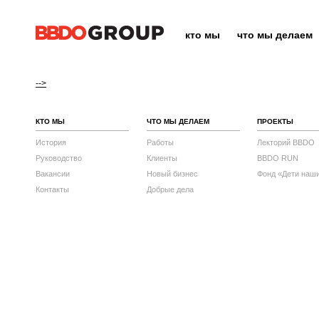
кто мы
что мы делаем
-->
КТО МЫ
ЧТО МЫ ДЕЛАЕМ
ПРОЕКТЫ
История
Работы
Лекторий BBDO
Руководство
Клиенты
BBDO RUN
Вакансии
Новый бизнес
Фонд «Дети наш
Контакты
Добрые дела