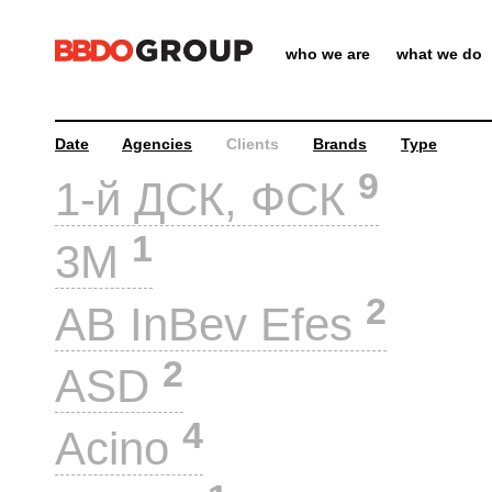
who we are
what we do
Date
Agencies
Clients
Brands
Type
9
1-й ДСК, ФСК
1
3M
2
AB InBev Efes
2
ASD
4
Acino