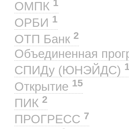
1
ОМПК
1
ОРБИ
2
ОТП Банк
Объединенная прог
СПИДу (ЮНЭЙДС)
15
Открытие
2
ПИК
7
ПРОГРЕСС