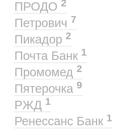
2
ПРОДО
7
Петрович
2
Пикадор
1
Почта Банк
2
Промомед
9
Пятерочка
1
РЖД
1
Ренессанс Банк