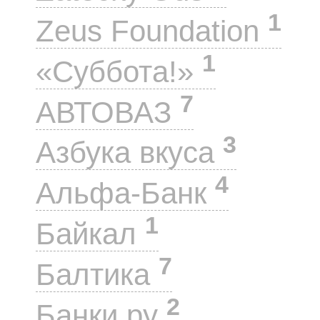
1
Zeus Foundation
1
«Суббота!»
7
АВТОВАЗ
3
Азбука вкуса
4
Альфа-Банк
1
Байкал
7
Балтика
2
Банки.ру