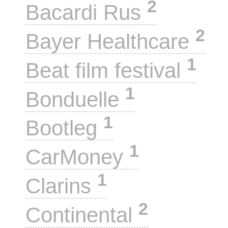
2
Bacardi Rus
2
Bayer Healthcare
1
Beat film festival
1
Bonduelle
1
Bootleg
1
CarMoney
1
Clarins
2
Continental