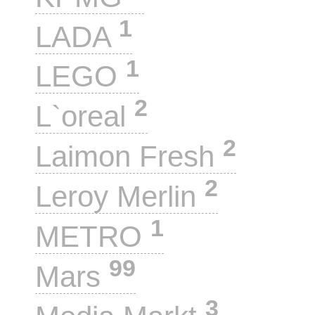
1
LADA
1
LEGO
2
L`oreal
2
Laimon Fresh
2
Leroy Merlin
1
METRO
99
Mars
3