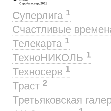
Строймастер, 2011
1
Суперлига
Счастливые време
1
Телекарта
1
ТехноНИКОЛЬ
1
Техносерв
2
Траст
Третьяковская гале
1