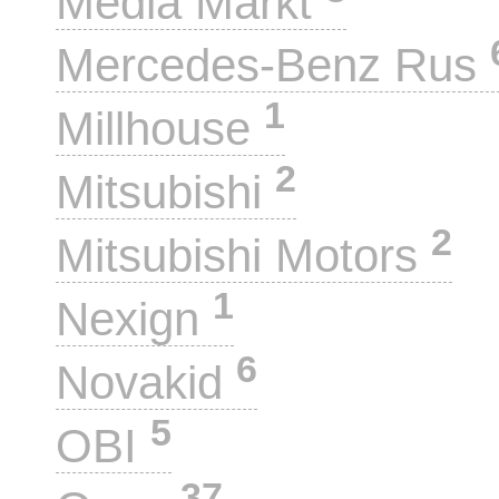
Media Markt
Mercedes-Benz Rus
1
Millhouse
2
Mitsubishi
2
Mitsubishi Motors
1
Nexign
6
Novakid
5
OBI
37