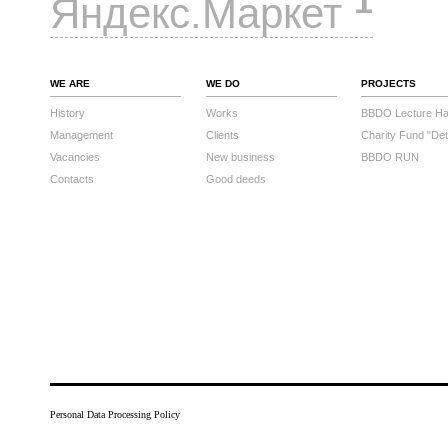
1
Яндекс.Маркет
WE ARE
WE DO
PROJECTS
History
Works
BBDO Lecture Hal
Management
Clients
Charity Fund "Det
Vacancies
New business
BBDO RUN
Contacts
Good deeds
Personal Data Processing Policy