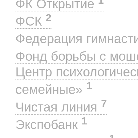
ФК Открытие
2
ФСК
Федерация гимнаст
Фонд борьбы с мо
Центр психологиче
1
семейные»
7
Чистая линия
1
Экспобанк