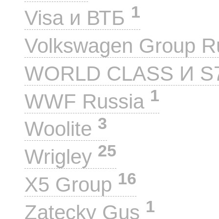
1
Visa и ВТБ
Volkswagen Group 
WORLD CLASS И S
1
WWF Russia
3
Woolite
25
Wrigley
16
X5 Group
1
Zatecky Gus