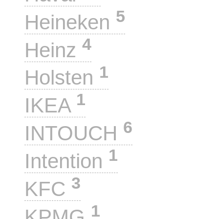
5
Heineken
4
Heinz
1
Holsten
1
IKEA
6
INTOUCH
1
Intention
3
KFC
1
KPMG