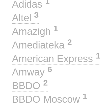
1
Adidas
3
Altel
1
Amazigh
2
Amediateka
1
American Express
6
Amway
2
BBDO
1
BBDO Moscow