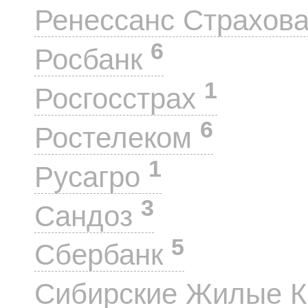
Ренессанс Страхов
6
Росбанк
1
Росгосстрах
6
Ростелеком
1
Русагро
3
Сандоз
5
Сбербанк
Сибирские Жилые 