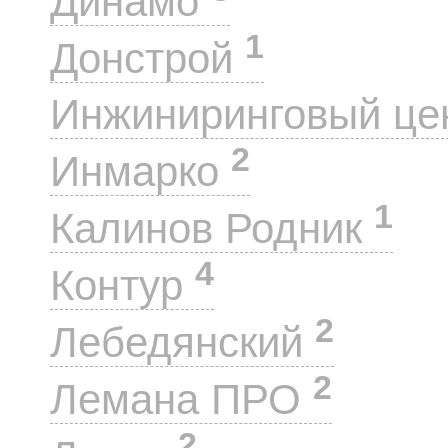
Динамо
1
Донстрой
Инжиниринговый це
2
Инмарко
1
Калинов Родник
4
Контур
2
Лебедянский
2
Лемана ПРО
2