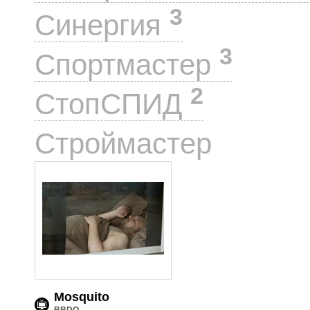
3
Синергия
3
Спортмастер
2
СтопСПИД
1
Строймастер
Mosquito
BBDO