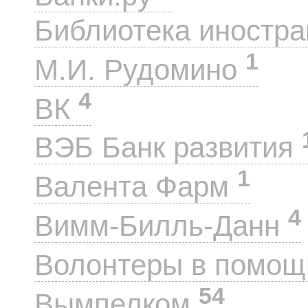
Библиотека иностра
1
М.И. Рудомино
4
ВК
ВЭБ Банк развития
1
Валента Фарм
4
Вимм-Билль-Данн
Волонтеры в помощ
54
Вымпелком