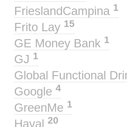
1
FrieslandCampina
15
Frito Lay
1
GE Money Bank
1
GJ
Global Functional Dr
4
Google
1
GreenMe
20
Haval