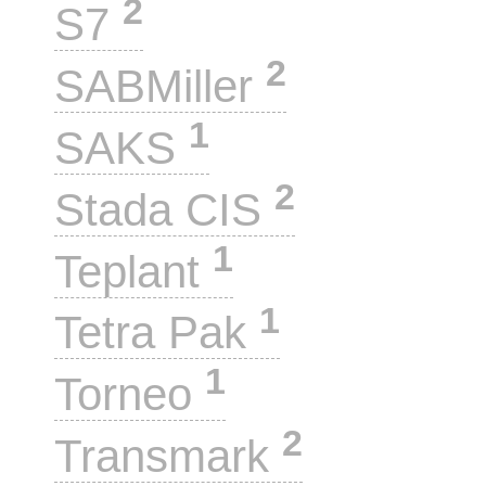
2
S7
2
SABMiller
1
SAKS
2
Stada CIS
1
Teplant
1
Tetra Pak
1
Torneo
2
Transmark