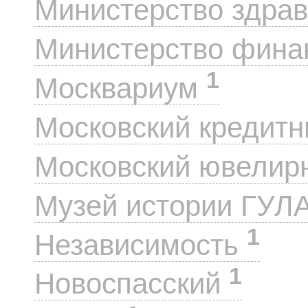
Министерство здра
Министерство фин
1
Москвариум
Московский кредит
Московский ювелир
Музей истории ГУЛ
1
Независимость
1
Новоспасский