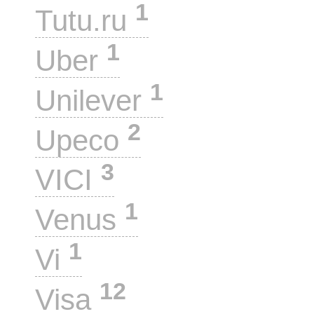
1
Tutu.ru
1
Uber
1
Unilever
2
Upeco
3
VICI
1
Venus
1
Vi
12
Visa