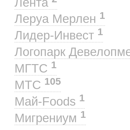
Лента
1
Леруа Мерлен
1
Лидер-Инвест
Логопарк Девелопм
1
МГТС
105
МТС
1
Май-Foods
1
Мигрениум