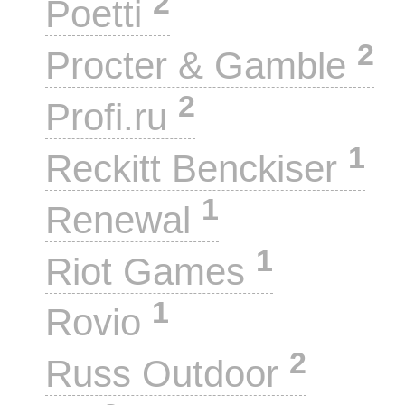
2
Poetti
2
Procter & Gamble
2
Profi.ru
1
Reckitt Benckiser
1
Renewal
1
Riot Games
1
Rovio
2
Russ Outdoor