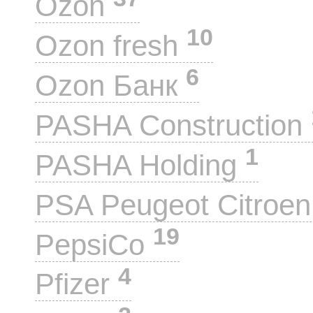
Ozon
10
Ozon fresh
6
Ozon Банк
PASHA Construction
1
PASHA Holding
PSA Peugeot Citroe
19
PepsiCo
4
Pfizer