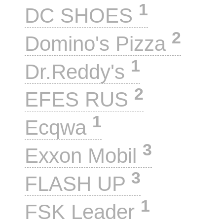
1
DC SHOES
2
Domino's Pizza
1
Dr.Reddy's
2
EFES RUS
1
Ecqwa
3
Exxon Mobil
3
FLASH UP
1
FSK Leader