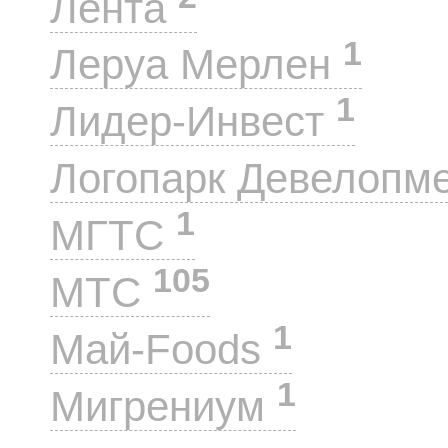
Лента
1
Леруа Мерлен
1
Лидер-Инвест
Логопарк Девелопм
1
МГТС
105
МТС
1
Май-Foods
1
Мигрениум