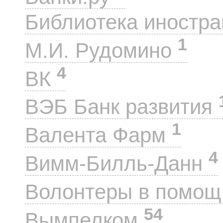
Библиотека иностра
1
М.И. Рудомино
4
ВК
ВЭБ Банк развития
1
Валента Фарм
4
Вимм-Билль-Данн
Волонтеры в помощ
54
Вымпелком