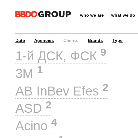
who we are
what we do
Date
Agencies
Clients
Brands
Type
9
1-й ДСК, ФСК
1
3M
2
AB InBev Efes
2
ASD
4
Acino