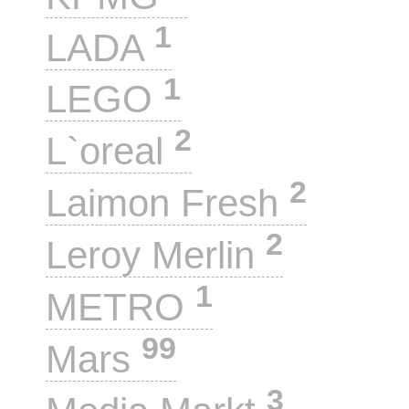
1
LADA
1
LEGO
2
L`oreal
2
Laimon Fresh
2
Leroy Merlin
1
METRO
99
Mars
3