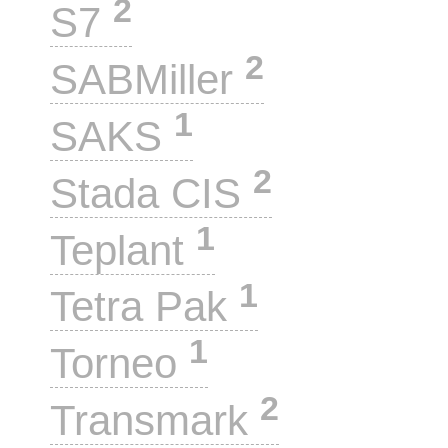
2
S7
2
SABMiller
1
SAKS
2
Stada CIS
1
Teplant
1
Tetra Pak
1
Torneo
2
Transmark