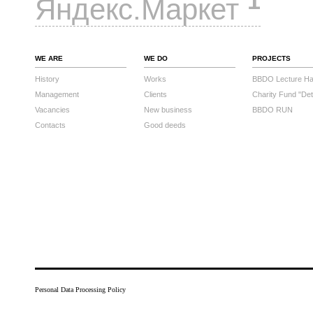
1
Яндекс.Маркет
WE ARE
WE DO
PROJECTS
History
Works
BBDO Lecture Hal
Management
Clients
Charity Fund "Det
Vacancies
New business
BBDO RUN
Contacts
Good deeds
Personal Data Processing Policy