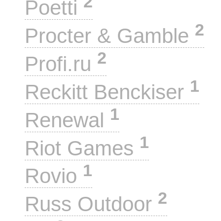
2
Poetti
2
Procter & Gamble
2
Profi.ru
1
Reckitt Benckiser
1
Renewal
1
Riot Games
1
Rovio
2
Russ Outdoor