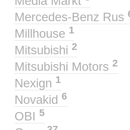
Media Markt
Mercedes-Benz Rus
1
Millhouse
2
Mitsubishi
2
Mitsubishi Motors
1
Nexign
6
Novakid
5
OBI
37