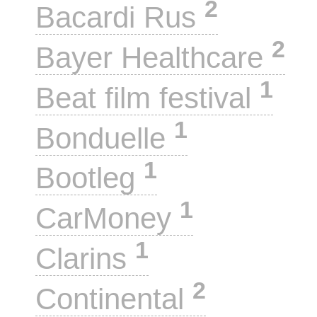
2
Bacardi Rus
2
Bayer Healthcare
1
Beat film festival
1
Bonduelle
1
Bootleg
1
CarMoney
1
Clarins
2
Continental