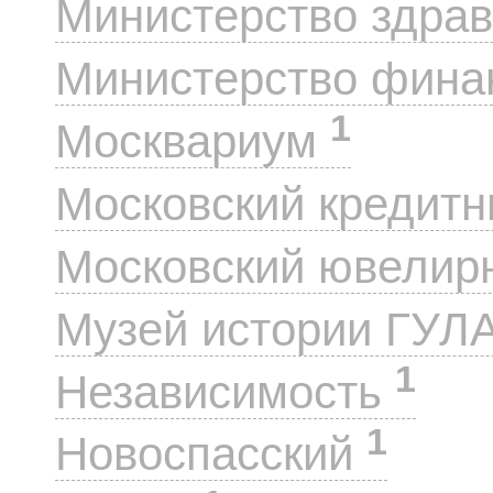
Министерство здра
Министерство фин
1
Москвариум
Московский кредит
Московский ювелир
Музей истории ГУЛ
1
Независимость
1
Новоспасский