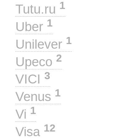
1
Tutu.ru
1
Uber
1
Unilever
2
Upeco
3
VICI
1
Venus
1
Vi
12
Visa