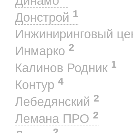
Динамо
1
Донстрой
Инжиниринговый це
2
Инмарко
1
Калинов Родник
4
Контур
2
Лебедянский
2
Лемана ПРО
2