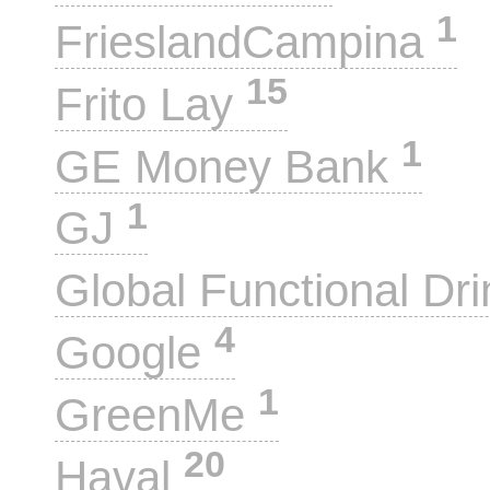
1
FrieslandCampina
15
Frito Lay
1
GE Money Bank
1
GJ
Global Functional Dr
4
Google
1
GreenMe
20
Haval