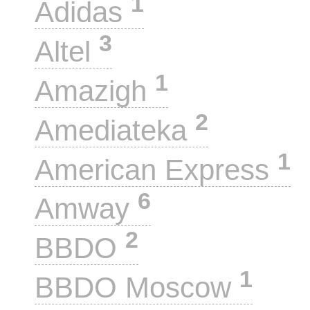
1
Adidas
3
Altel
1
Amazigh
2
Amediateka
1
American Express
6
Amway
2
BBDO
1
BBDO Moscow