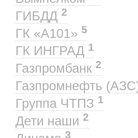
2
ГИБДД
5
ГК «А101»
1
ГК ИНГРАД
2
Газпромбанк
Газпромнефть (АЗС
1
Группа ЧТПЗ
2
Дети наши
3