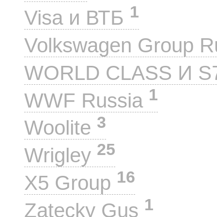
1
Visa и ВТБ
Volkswagen Group 
WORLD CLASS И S
1
WWF Russia
3
Woolite
25
Wrigley
16
X5 Group
1
Zatecky Gus