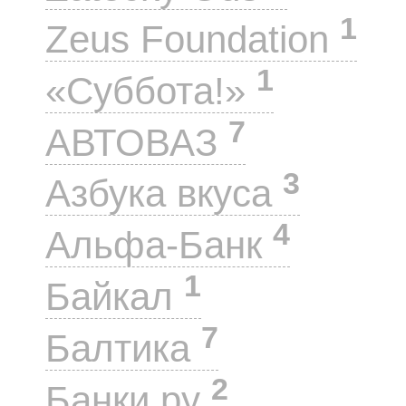
1
Zeus Foundation
1
«Суббота!»
7
АВТОВАЗ
3
Азбука вкуса
4
Альфа-Банк
1
Байкал
7
Балтика
2
Банки.ру