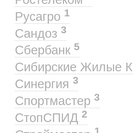
1
Русагро
3
Сандоз
5
Сбербанк
Сибирские Жилые 
3
Синергия
3
Спортмастер
2
СтопСПИД
1