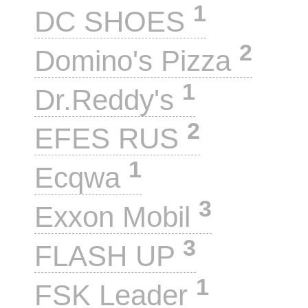
1
DC SHOES
2
Domino's Pizza
1
Dr.Reddy's
2
EFES RUS
1
Ecqwa
3
Exxon Mobil
3
FLASH UP
1
FSK Leader