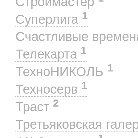
Строймастер
1
Суперлига
Счастливые време
1
Телекарта
1
ТехноНИКОЛЬ
1
Техносерв
2
Траст
Третьяковская гале
1