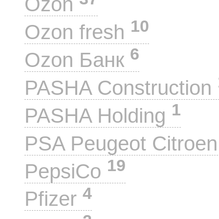
Ozon
10
Ozon fresh
6
Ozon Банк
PASHA Construction
1
PASHA Holding
PSA Peugeot Citroe
19
PepsiCo
4
Pfizer