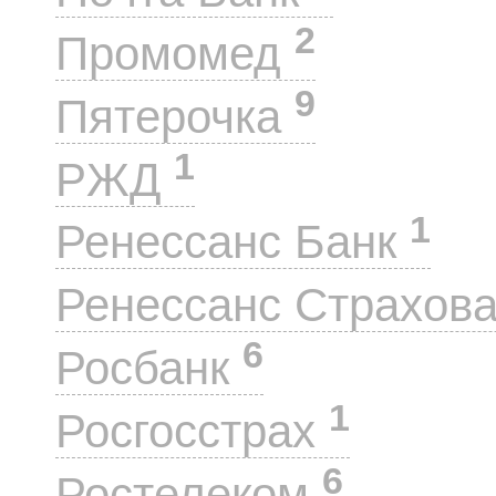
2
Промомед
9
Пятерочка
1
РЖД
1
Ренессанс Банк
Ренессанс Страхов
6
Росбанк
1
Росгосстрах
6
Ростелеком