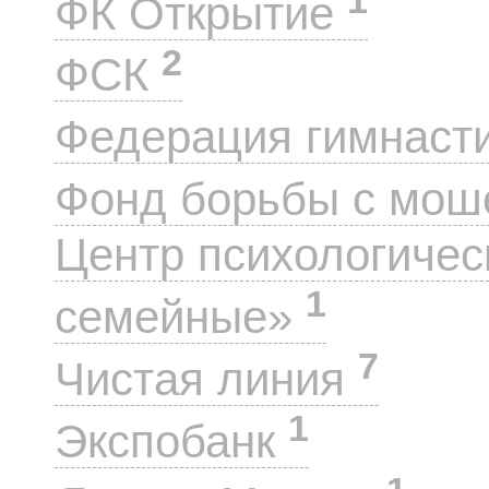
ФК Открытие
2
ФСК
Федерация гимнаст
Фонд борьбы с мо
Центр психологиче
1
семейные»
7
Чистая линия
1
Экспобанк