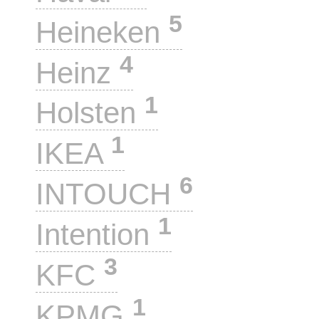
5
Heineken
4
Heinz
1
Holsten
1
IKEA
6
INTOUCH
1
Intention
3
KFC
1
KPMG