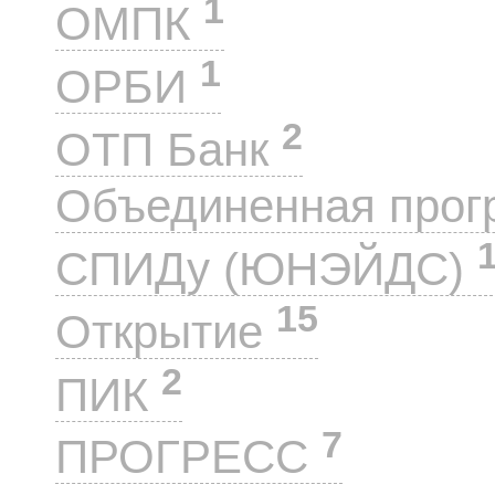
1
ОМПК
1
ОРБИ
2
ОТП Банк
Объединенная прог
СПИДу (ЮНЭЙДС)
15
Открытие
2
ПИК
7
ПРОГРЕСС