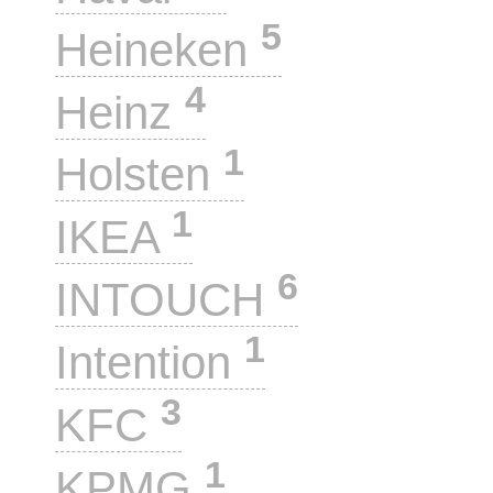
5
Heineken
4
Heinz
1
Holsten
1
IKEA
6
INTOUCH
1
Intention
3
KFC
1
KPMG