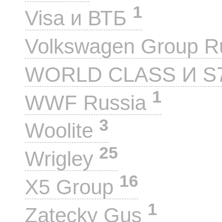
1
Visa и ВТБ
Volkswagen Group 
WORLD CLASS И S
1
WWF Russia
3
Woolite
25
Wrigley
16
X5 Group
1
Zatecky Gus