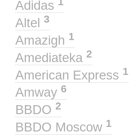
1
Adidas
3
Altel
1
Amazigh
2
Amediateka
1
American Express
6
Amway
2
BBDO
1
BBDO Moscow