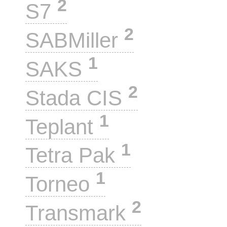
2
S7
2
SABMiller
1
SAKS
2
Stada CIS
1
Teplant
1
Tetra Pak
1
Torneo
2
Transmark