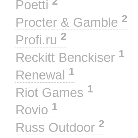
2
Poetti
2
Procter & Gamble
2
Profi.ru
1
Reckitt Benckiser
1
Renewal
1
Riot Games
1
Rovio
2
Russ Outdoor