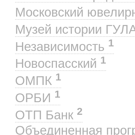
Московский ювелир
Музей истории ГУЛ
1
Независимость
1
Новоспасский
1
ОМПК
1
ОРБИ
2
ОТП Банк
Объединенная прог