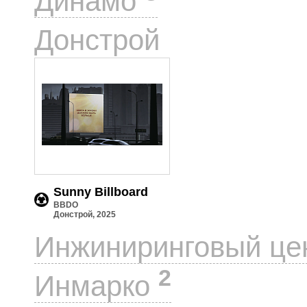
Динамо
1
Донстрой
Sunny Billboard
BBDO
Донстрой, 2025
Инжиниринговый це
2
Инмарко