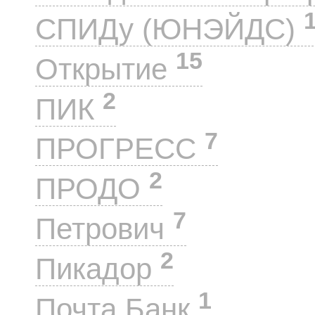
СПИДу (ЮНЭЙДС)
15
Открытие
2
ПИК
7
ПРОГРЕСС
2
ПРОДО
7
Петрович
2
Пикадор
1
Почта Банк