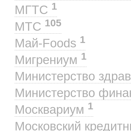
1
МГТС
105
МТС
1
Май-Foods
1
Мигрениум
Министерство здра
Министерство фин
1
Москвариум
Московский кредит