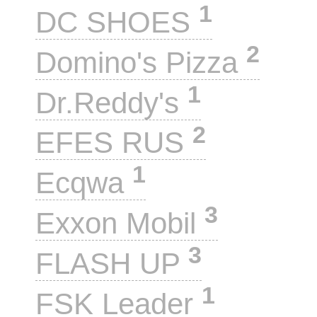
1
DC SHOES
2
Domino's Pizza
1
Dr.Reddy's
2
EFES RUS
1
Ecqwa
3
Exxon Mobil
3
FLASH UP
1
FSK Leader