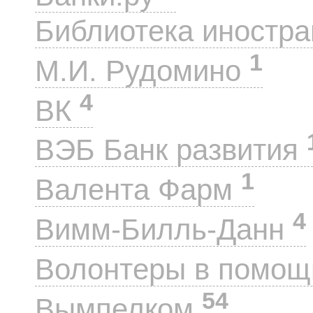
Библиотека иностра
1
М.И. Рудомино
4
ВК
ВЭБ Банк развития
1
Валента Фарм
4
Вимм-Билль-Данн
Волонтеры в помощ
54
Вымпелком