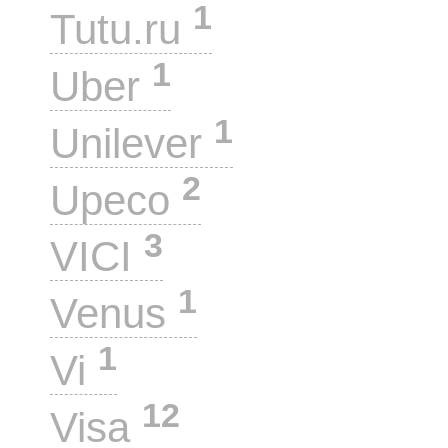
1
Tutu.ru
1
Uber
1
Unilever
2
Upeco
3
VICI
1
Venus
1
Vi
12
Visa