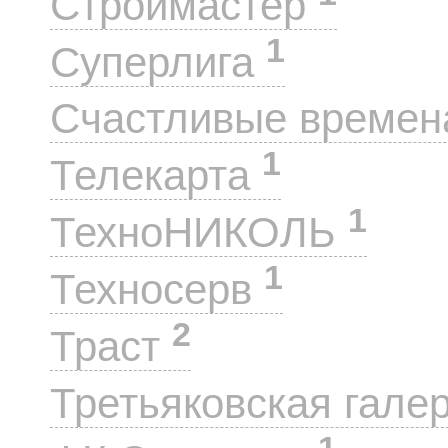
Строймастер
1
Суперлига
Счастливые време
1
Телекарта
1
ТехноНИКОЛЬ
1
Техносерв
2
Траст
Третьяковская гале
1