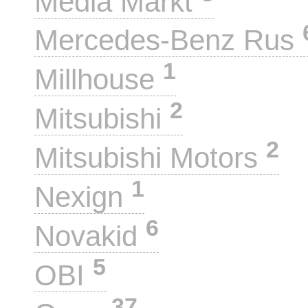
Media Markt
Mercedes-Benz Rus
1
Millhouse
2
Mitsubishi
2
Mitsubishi Motors
1
Nexign
6
Novakid
5
OBI
37