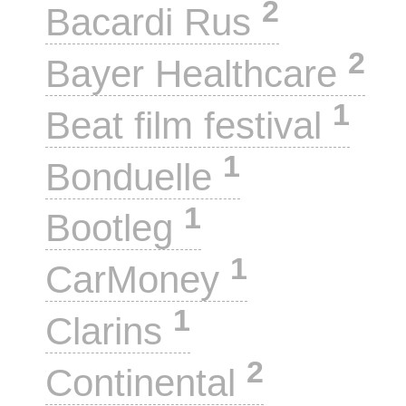
2
Bacardi Rus
2
Bayer Healthcare
1
Beat film festival
1
Bonduelle
1
Bootleg
1
CarMoney
1
Clarins
2
Continental