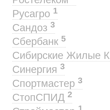
1
Русагро
3
Сандоз
5
Сбербанк
Сибирские Жилые 
3
Синергия
3
Спортмастер
2
СтопСПИД
1