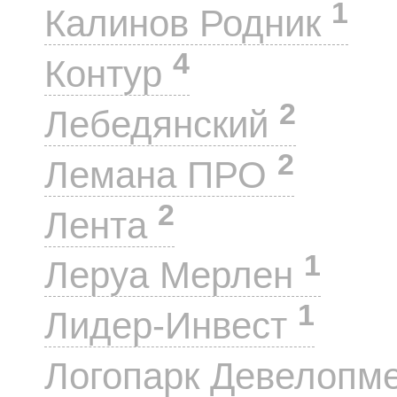
1
Калинов Родник
4
Контур
2
Лебедянский
2
Лемана ПРО
2
Лента
1
Леруа Мерлен
1
Лидер-Инвест
Логопарк Девелопм