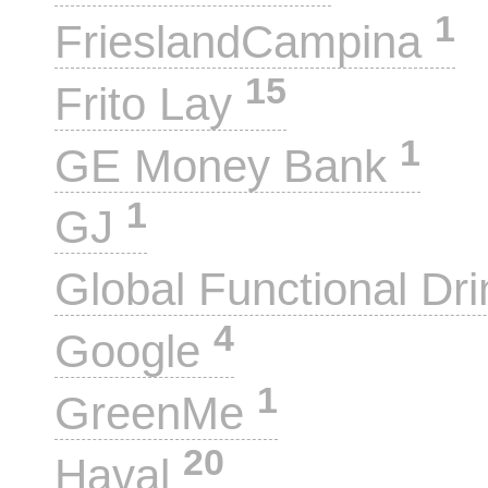
1
FrieslandCampina
15
Frito Lay
1
GE Money Bank
1
GJ
Global Functional Dr
4
Google
1
GreenMe
20
Haval