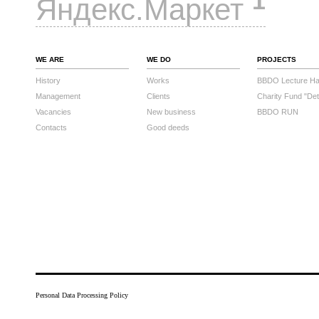
1
Яндекс.Маркет
WE ARE
WE DO
PROJECTS
History
Works
BBDO Lecture Hal
Management
Clients
Charity Fund "Det
Vacancies
New business
BBDO RUN
Contacts
Good deeds
Personal Data Processing Policy