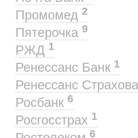
2
Промомед
9
Пятерочка
1
РЖД
1
Ренессанс Банк
Ренессанс Страхов
6
Росбанк
1
Росгосстрах
6
Ростелеком