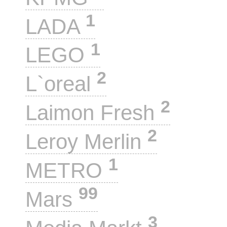
1
LADA
1
LEGO
2
L`oreal
2
Laimon Fresh
2
Leroy Merlin
1
METRO
99
Mars
3