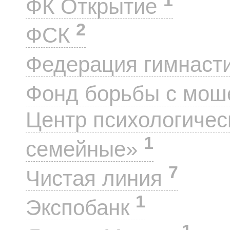
ФК Открытие
2
ФСК
Федерация гимнаст
Фонд борьбы с мо
Центр психологиче
1
семейные»
7
Чистая линия
1
Экспобанк