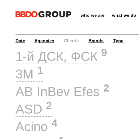
who we are
what we do
Date
Agencies
Clients
Brands
Type
9
1-й ДСК, ФСК
1
3M
2
AB InBev Efes
2
ASD
4
Acino