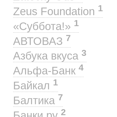
1
Zeus Foundation
1
«Суббота!»
7
АВТОВАЗ
3
Азбука вкуса
4
Альфа-Банк
1
Байкал
7
Балтика
2
Банки.ру