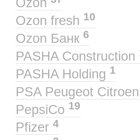
Ozon
10
Ozon fresh
6
Ozon Банк
PASHA Construction
1
PASHA Holding
PSA Peugeot Citroe
19
PepsiCo
4
Pfizer