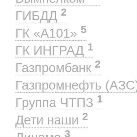
2
ГИБДД
5
ГК «А101»
1
ГК ИНГРАД
2
Газпромбанк
Газпромнефть (АЗС
1
Группа ЧТПЗ
2
Дети наши
3