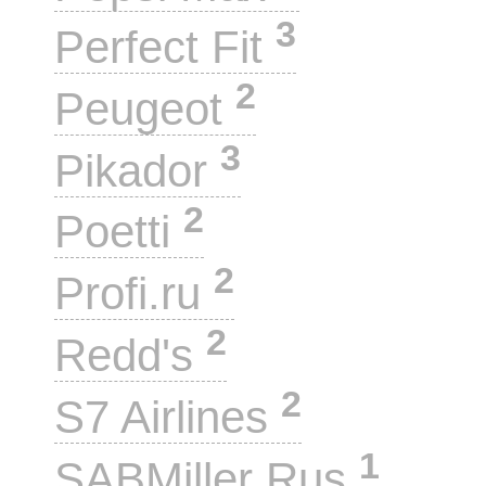
3
Perfect Fit
2
Peugeot
3
Pikador
2
Poetti
2
Profi.ru
2
Redd's
2
S7 Airlines
1
SABMiller Rus