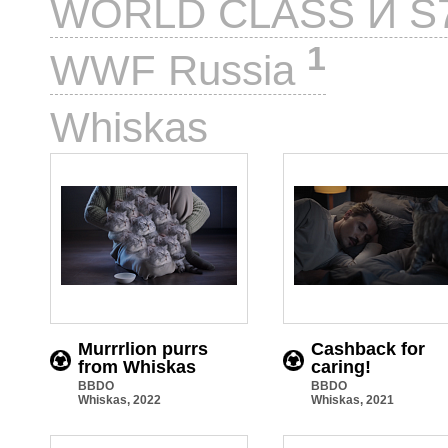
WORLD CLASS И S
1
WWF Russia
15
Whiskas
Murrrlion purrs
Cashback for
from Whiskas
caring!
BBDO
BBDO
Whiskas, 2022
Whiskas, 2021