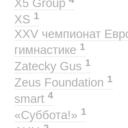
X5 Group
1
XS
XXV чемпионат Евр
1
гимнастике
1
Zatecky Gus
1
Zeus Foundation
4
smart
1
«Суббота!»
2