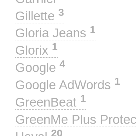
3
Gillette
1
Gloria Jeans
1
Glorix
4
Google
1
Google AdWords
1
GreenBeat
GreenMe Plus Prote
20