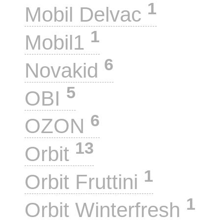
1
Mobil Delvac
1
Mobil1
6
Novakid
5
OBI
6
OZON
13
Orbit
1
Orbit Fruttini
1
Orbit Winterfresh