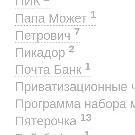
ПИК
1
Папа Может
7
Петрович
2
Пикадор
1
Почта Банк
Приватизационные 
Программа набора 
13
Пятерочка
1