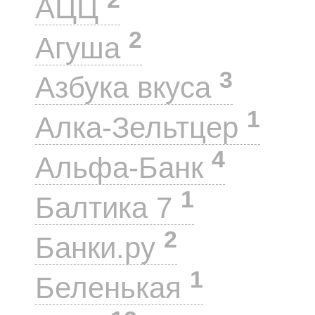
АЦЦ
2
Агуша
3
Азбука вкуса
1
Алка-Зельтцер
4
Альфа-Банк
1
Балтика 7
2
Банки.ру
1
Беленькая