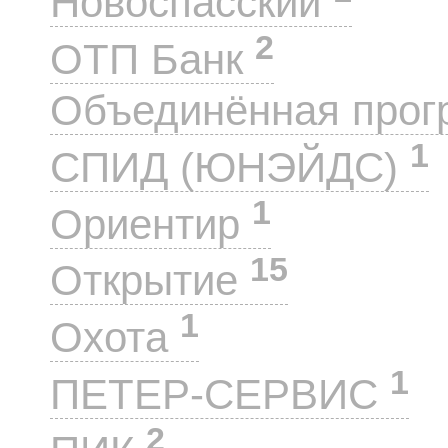
Новоспасский
2
ОТП Банк
Объединённая прог
1
СПИД (ЮНЭЙДС)
1
Ориентир
15
Открытие
1
Охота
1
ПЕТЕР-СЕРВИС
2