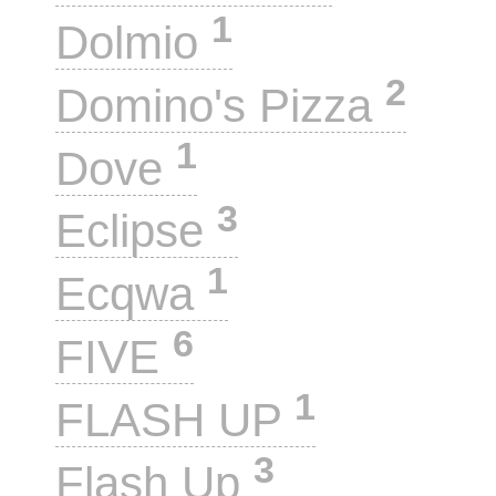
1
Dolmio
2
Domino's Pizza
1
Dove
3
Eclipse
1
Ecqwa
6
FIVE
1
FLASH UP
3
Flash Up