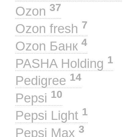
37
Ozon
7
Ozon fresh
4
Ozon Банк
1
PASHA Holding
14
Pedigree
10
Pepsi
1
Pepsi Light
3
Pepsi Max