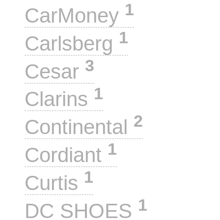
1
CarMoney
1
Carlsberg
3
Cesar
1
Clarins
2
Continental
1
Cordiant
1
Curtis
1
DC SHOES