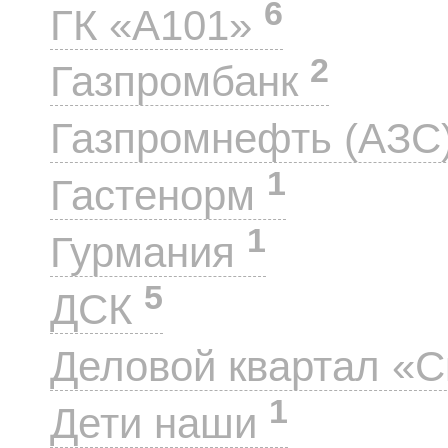
6
ГК «А101»
2
Газпромбанк
Газпромнефть (АЗС
1
Гастенорм
1
Гурмания
5
ДСК
Деловой квартал «
1
Дети наши