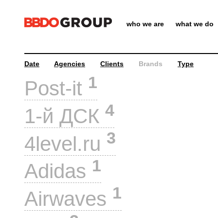
who we are
what we do
Date
Agencies
Clients
Brands
Type
1
Post-it
4
1-й ДСК
3
4level.ru
1
Adidas
1
Airwaves