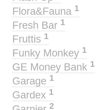
1
Flora&Fauna
1
Fresh Bar
1
Fruttis
1
Funky Monkey
1
GE Money Bank
1
Garage
1
Gardex
2
Garnier