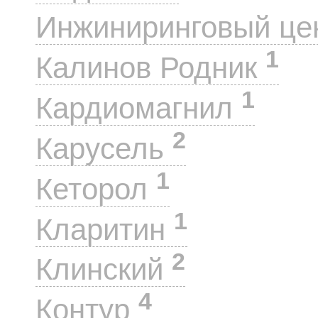
Инжиниринговый це
1
Калинов Родник
1
Кардиомагнил
2
Карусель
1
Кеторол
1
Кларитин
2
Клинский
4
Контур