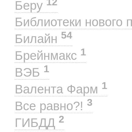
12
Беру
Библиотеки нового 
54
Билайн
1
Брейнмакс
1
ВЭБ
1
Валента Фарм
3
Все равно?!
2
ГИБДД