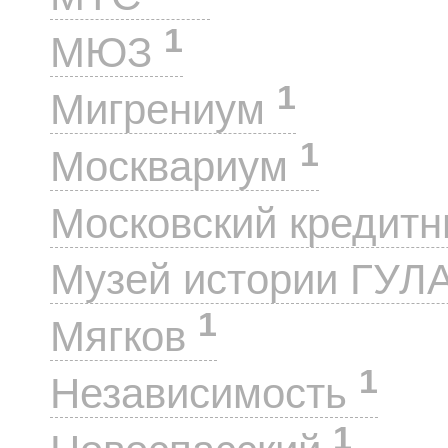
1
МЮЗ
1
Мигрениум
1
Москвариум
Московский кредит
Музей истории ГУЛ
1
Мягков
1
Независимость
1