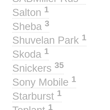
1
Salton
3
Sheba
1
Shuvelan Park
1
Skoda
35
Snickers
1
Sony Mobile
1
Starburst
1