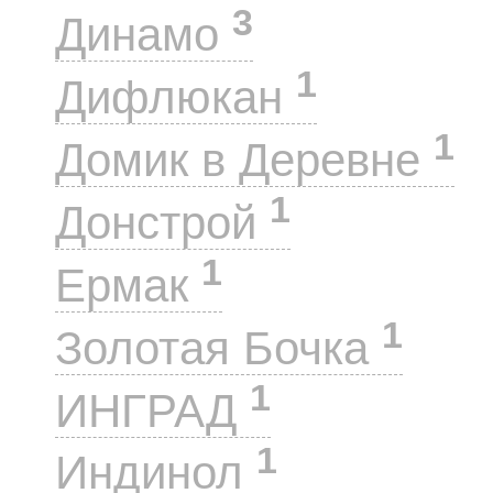
3
Динамо
1
Дифлюкан
1
Домик в Деревне
1
Донстрой
1
Ермак
1
Золотая Бочка
1
ИНГРАД
1
Индинол