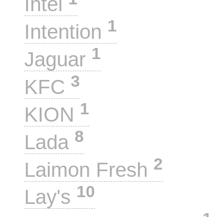
Intel
1
Intention
1
Jaguar
3
KFC
1
KION
8
Lada
2
Laimon Fresh
10
Lay's