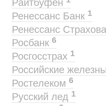
Райтбуфен
1
Ренессанс Банк
Ренессанс Страхов
6
Росбанк
1
Росгосстрах
Российские железн
6
Ростелеком
1
Русский лед