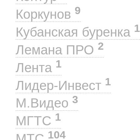
9
Коркунов
1
Кубанская буренка
2
Лемана ПРО
1
Лента
1
Лидер-Инвест
3
М.Видео
1
МГТС
104
МТС