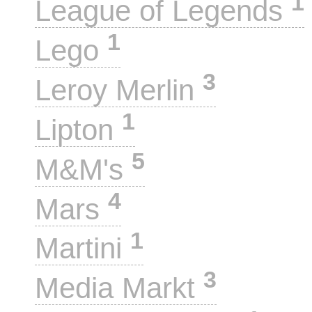
1
League of Legends
1
Lego
3
Leroy Merlin
1
Lipton
5
M&M's
4
Mars
1
Martini
3
Media Markt