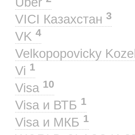
Uber
3
VICI Казахстан
4
VK
Velkopopovicky Koze
1
Vi
10
Visa
1
Visa и ВТБ
1
Visa и МКБ