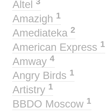
3
Altel
1
Amazigh
2
Amediateka
1
American Express
4
Amway
1
Angry Birds
1
Artistry
1
BBDO Moscow