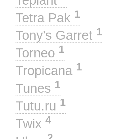
Teplant
1
Tetra Pak
1
Tony’s Garret
1
Torneo
1
Tropicana
1
Tunes
1
Tutu.ru
4
Twix
2