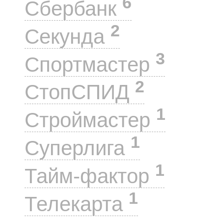
6
Сбербанк
2
Секунда
3
Спортмастер
2
СтопСПИД
1
Строймастер
1
Суперлига
1
Тайм-фактор
1
Телекарта