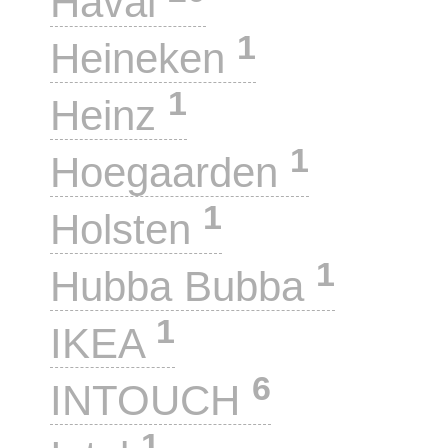
Haval
1
Heineken
1
Heinz
1
Hoegaarden
1
Holsten
1
Hubba Bubba
1
IKEA
6
INTOUCH
1