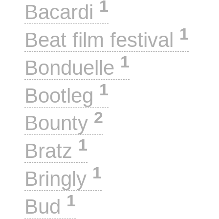
1
Bacardi
1
Beat film festival
1
Bonduelle
1
Bootleg
2
Bounty
1
Bratz
1
Bringly
1
Bud