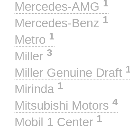
1
Mercedes-AMG
1
Mercedes-Benz
1
Metro
3
Miller
Miller Genuine Draft
1
Mirinda
4
Mitsubishi Motors
1
Mobil 1 Center