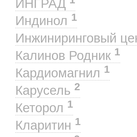
ИНГРАД
1
Индинол
Инжиниринговый це
1
Калинов Родник
1
Кардиомагнил
2
Карусель
1
Кеторол
1
Кларитин