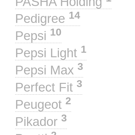
PASHA Holding
14
Pedigree
10
Pepsi
1
Pepsi Light
3
Pepsi Max
3
Perfect Fit
2
Peugeot
3
Pikador
2