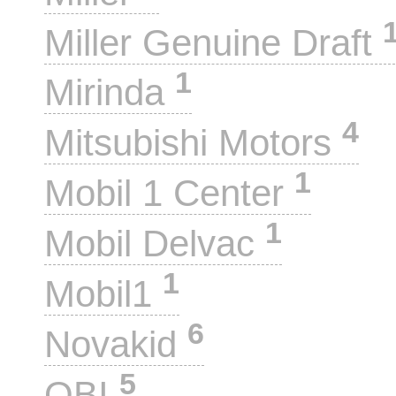
Miller Genuine Draft
1
Mirinda
4
Mitsubishi Motors
1
Mobil 1 Center
1
Mobil Delvac
1
Mobil1
6
Novakid
5
OBI