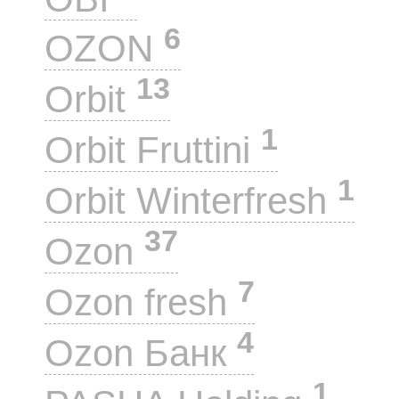
6
OZON
13
Orbit
1
Orbit Fruttini
1
Orbit Winterfresh
37
Ozon
7
Ozon fresh
4
Ozon Банк
1