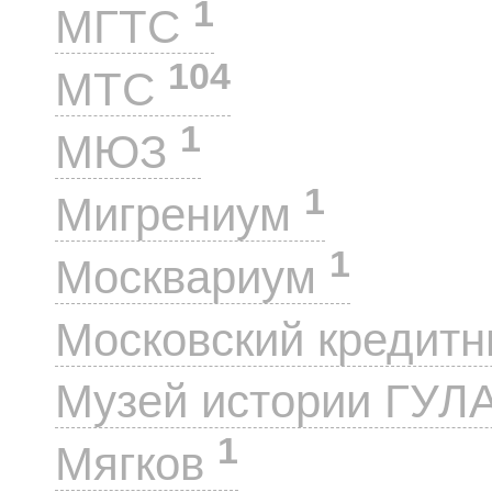
1
МГТС
104
МТС
1
МЮЗ
1
Мигрениум
1
Москвариум
Московский кредит
Музей истории ГУЛ
1
Мягков