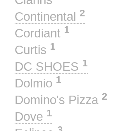
2
Continental
1
Cordiant
1
Curtis
1
DC SHOES
1
Dolmio
2
Domino's Pizza
1
Dove
3