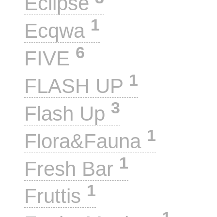
Eclipse
1
Ecqwa
6
FIVE
1
FLASH UP
3
Flash Up
1
Flora&Fauna
1
Fresh Bar
1
Fruttis