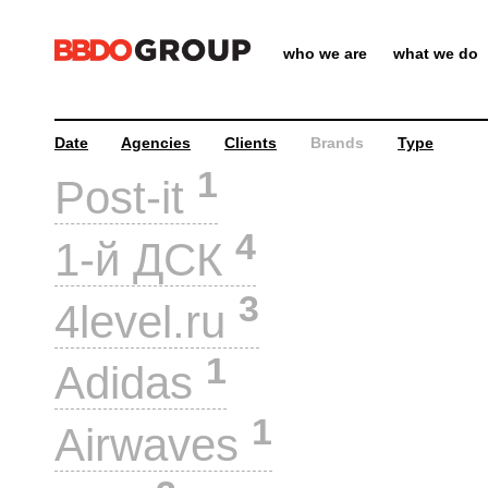
who we are
what we do
Date
Agencies
Clients
Brands
Type
1
Post-it
4
1-й ДСК
3
4level.ru
1
Adidas
1
Airwaves