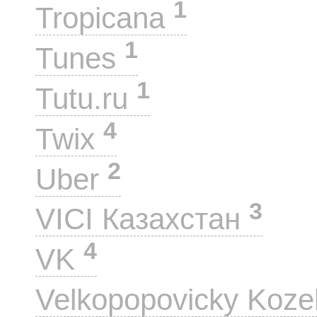
1
Tropicana
1
Tunes
1
Tutu.ru
4
Twix
2
Uber
3
VICI Казахстан
4
VK
Velkopopovicky Koze