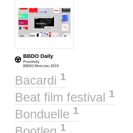
BBDO Daily
Proximity
BBDO Moscow, 2019
1
Bacardi
1
Beat film festival
1
Bonduelle
1
Bootleg