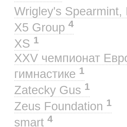
Wrigley's Spearmint, 
4
X5 Group
1
XS
XXV чемпионат Евр
1
гимнастике
1
Zatecky Gus
1
Zeus Foundation
4
smart