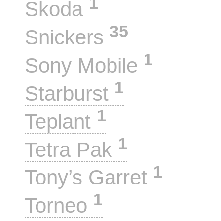
1
Skoda
35
Snickers
1
Sony Mobile
1
Starburst
1
Teplant
1
Tetra Pak
1
Tony’s Garret
1
Torneo