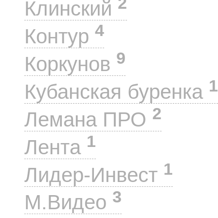
2
Клинский
4
Контур
9
Коркунов
1
Кубанская буренка
2
Лемана ПРО
1
Лента
1
Лидер-Инвест
3
М.Видео