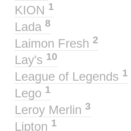
1
KION
8
Lada
2
Laimon Fresh
10
Lay's
1
League of Legends
1
Lego
3
Leroy Merlin
1
Lipton