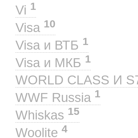
1
Vi
10
Visa
1
Visa и ВТБ
1
Visa и МКБ
WORLD CLASS И S
1
WWF Russia
15
Whiskas
4
Woolite