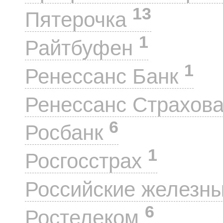
13
Пятерочка
1
Райтбуфен
1
Ренессанс Банк
Ренессанс Страхов
6
Росбанк
1
Росгосстрах
Российские железн
6
Ростелеком