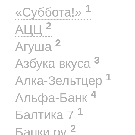
1
«Суббота!»
2
АЦЦ
2
Агуша
3
Азбука вкуса
1
Алка-Зельтцер
4
Альфа-Банк
1
Балтика 7
2
Банки.ру