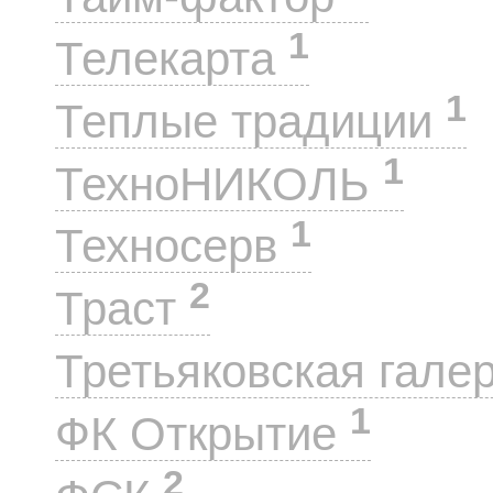
1
Телекарта
1
Теплые традиции
1
ТехноНИКОЛЬ
1
Техносерв
2
Траст
Третьяковская гале
1
ФК Открытие
2