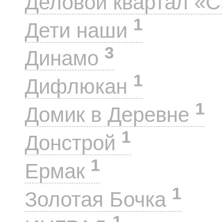
Деловой квартал «
1
Дети наши
3
Динамо
1
Дифлюкан
1
Домик в Деревне
1
Донстрой
1
Ермак
1
Золотая Бочка
1