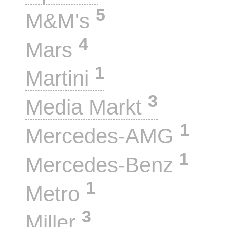
5
M&M's
4
Mars
1
Martini
3
Media Markt
1
Mercedes-AMG
1
Mercedes-Benz
1
Metro
3
Miller