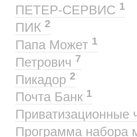
1
ПЕТЕР-СЕРВИС
2
ПИК
1
Папа Может
7
Петрович
2
Пикадор
1
Почта Банк
Приватизационные 
Программа набора 