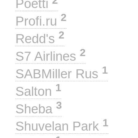
Poetti
2
Profi.ru
2
Redd's
2
S7 Airlines
1
SABMiller Rus
1
Salton
3
Sheba
1
Shuvelan Park