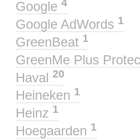
4
Google
1
Google AdWords
1
GreenBeat
GreenMe Plus Prote
20
Haval
1
Heineken
1
Heinz
1
Hoegaarden