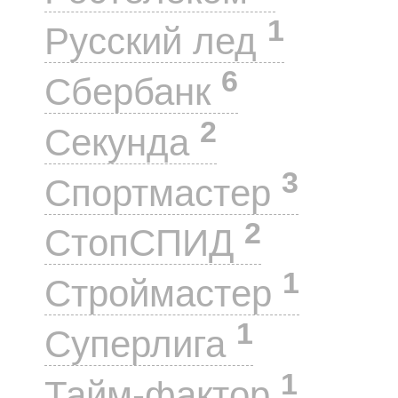
1
Русский лед
6
Сбербанк
2
Секунда
3
Спортмастер
2
СтопСПИД
1
Строймастер
1
Суперлига
1
Тайм-фактор