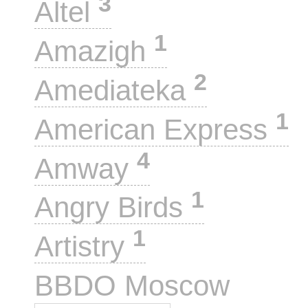
3
Altel
1
Amazigh
2
Amediateka
1
American Express
4
Amway
1
Angry Birds
1
Artistry
1
BBDO Moscow