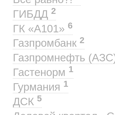
2
ГИБДД
6
ГК «А101»
2
Газпромбанк
Газпромнефть (АЗС
1
Гастенорм
1
Гурмания
5
ДСК