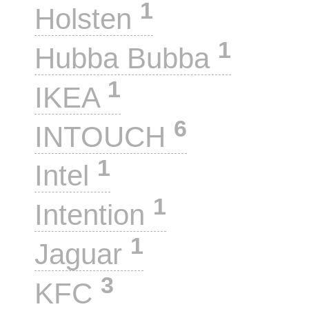
1
Holsten
1
Hubba Bubba
1
IKEA
6
INTOUCH
1
Intel
1
Intention
1
Jaguar
3
KFC