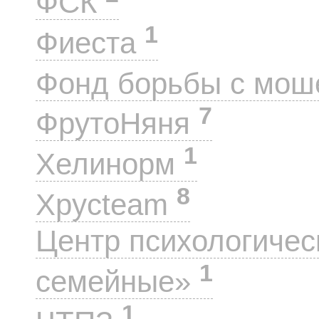
ФСК
1
Фиеста
Фонд борьбы с мо
7
ФрутоНяня
1
Хелинорм
8
Хрусteam
Центр психологиче
1
семейные»
1