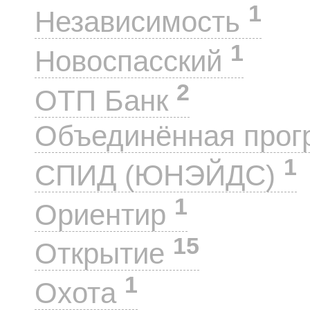
1
Независимость
1
Новоспасский
2
ОТП Банк
Объединённая прог
1
СПИД (ЮНЭЙДС)
1
Ориентир
15
Открытие
1
Охота