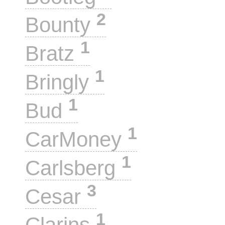
2
Bounty
1
Bratz
1
Bringly
1
Bud
1
CarMoney
1
Carlsberg
3
Cesar
1
Clarins