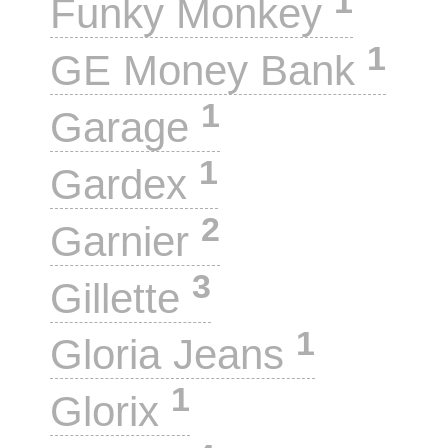
1
Funky Monkey
1
GE Money Bank
1
Garage
1
Gardex
2
Garnier
3
Gillette
1
Gloria Jeans
1
Glorix