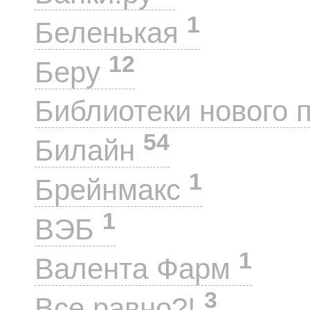
1
Беленькая
12
Беру
Библиотеки нового 
54
Билайн
1
Брейнмакс
1
ВЭБ
1
Валента Фарм
3
Все равно?!