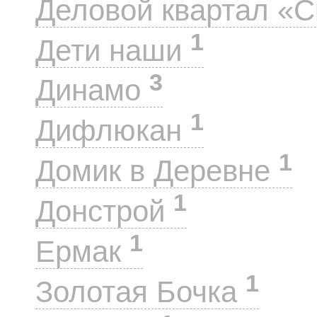
Деловой квартал «
1
Дети наши
3
Динамо
1
Дифлюкан
1
Домик в Деревне
1
Донстрой
1
Ермак
1
Золотая Бочка