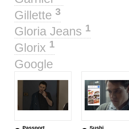
3
Gillette
1
Gloria Jeans
1
Glorix
4
Google
Passport
Sushi