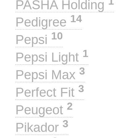
1
PASHA Holding
14
Pedigree
10
Pepsi
1
Pepsi Light
3
Pepsi Max
3
Perfect Fit
2
Peugeot
3
Pikador