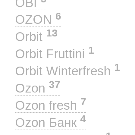
OBI
6
OZON
13
Orbit
1
Orbit Fruttini
1
Orbit Winterfresh
37
Ozon
7
Ozon fresh
4
Ozon Банк