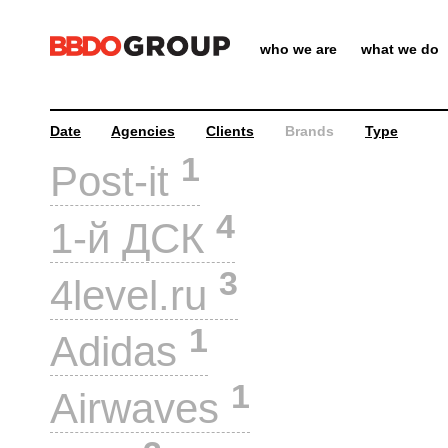
who we are
what we do
Date
Agencies
Clients
Brands
Type
1
Post-it
4
1-й ДСК
3
4level.ru
1
Adidas
1
Airwaves