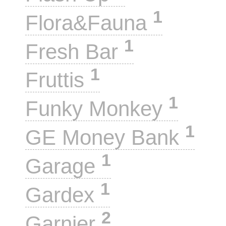
1
Flora&Fauna
1
Fresh Bar
1
Fruttis
1
Funky Monkey
1
GE Money Bank
1
Garage
1
Gardex
2
Garnier