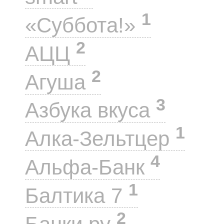
1
«Суббота!»
2
АЦЦ
2
Агуша
3
Азбука вкуса
1
Алка-Зельтцер
4
Альфа-Банк
1
Балтика 7
2