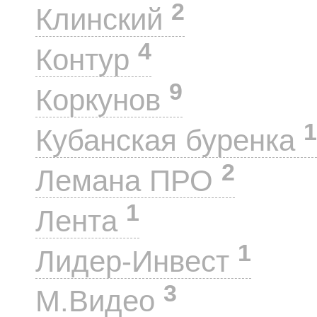
2
Клинский
4
Контур
9
Коркунов
1
Кубанская буренка
2
Лемана ПРО
1
Лента
1
Лидер-Инвест
3
М.Видео