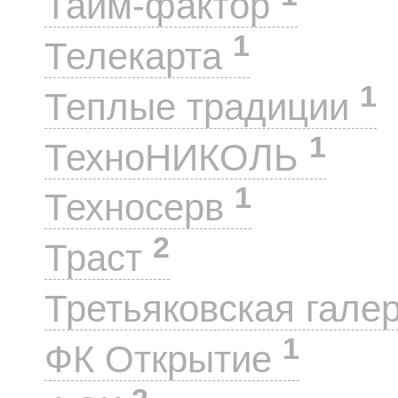
Тайм-фактор
1
Телекарта
1
Теплые традиции
1
ТехноНИКОЛЬ
1
Техносерв
2
Траст
Третьяковская гале
1
ФК Открытие