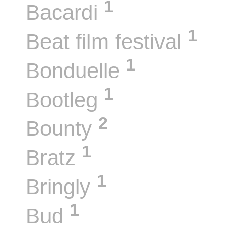
1
Bacardi
1
Beat film festival
1
Bonduelle
1
Bootleg
2
Bounty
1
Bratz
1
Bringly
1
Bud