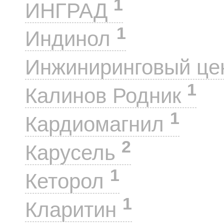
1
ИНГРАД
1
Индинол
Инжиниринговый це
1
Калинов Родник
1
Кардиомагнил
2
Карусель
1
Кеторол
1
Кларитин