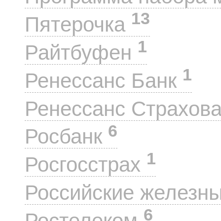
13
Пятерочка
1
Райтбуфен
1
Ренессанс Банк
Ренессанс Страхов
6
Росбанк
1
Росгосстрах
Российские железн
6
Ростелеком