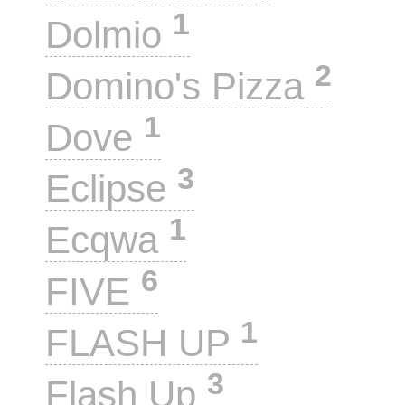
1
Dolmio
2
Domino's Pizza
1
Dove
3
Eclipse
1
Ecqwa
6
FIVE
1
FLASH UP
3
Flash Up