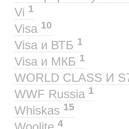
1
Vi
10
Visa
1
Visa и ВТБ
1
Visa и МКБ
WORLD CLASS И S
1
WWF Russia
15
Whiskas
4
Woolite