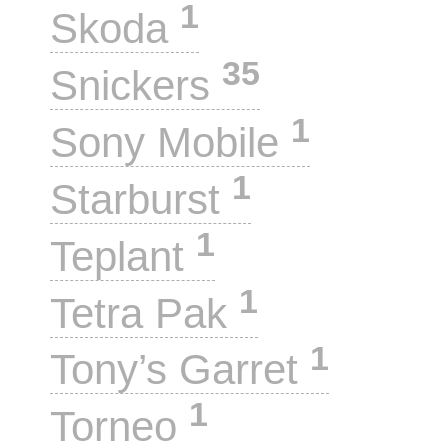
1
Skoda
35
Snickers
1
Sony Mobile
1
Starburst
1
Teplant
1
Tetra Pak
1
Tony’s Garret
1
Torneo