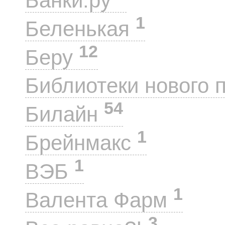
Банки.ру
1
Беленькая
12
Беру
Библиотеки нового 
54
Билайн
1
Брейнмакс
1
ВЭБ
1
Валента Фарм
3