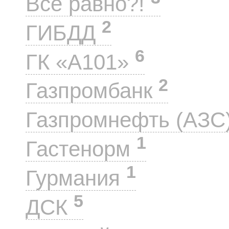
Все равно?!
2
ГИБДД
6
ГК «А101»
2
Газпромбанк
Газпромнефть (АЗС
1
Гастенорм
1
Гурмания
5
ДСК