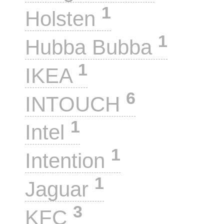
1
Holsten
1
Hubba Bubba
1
IKEA
6
INTOUCH
1
Intel
1
Intention
1
Jaguar
3
KFC