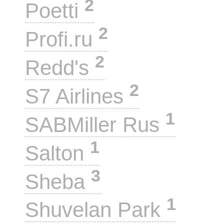
2
Poetti
2
Profi.ru
2
Redd's
2
S7 Airlines
1
SABMiller Rus
1
Salton
3
Sheba
1
Shuvelan Park