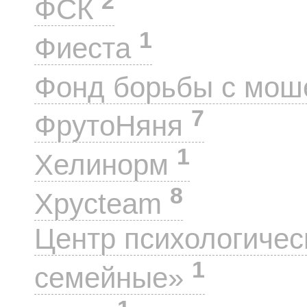
2
ФСК
1
Фиеста
Фонд борьбы с мо
7
ФрутоНяня
1
Хелинорм
8
Хрусteam
Центр психологиче
1
семейные»