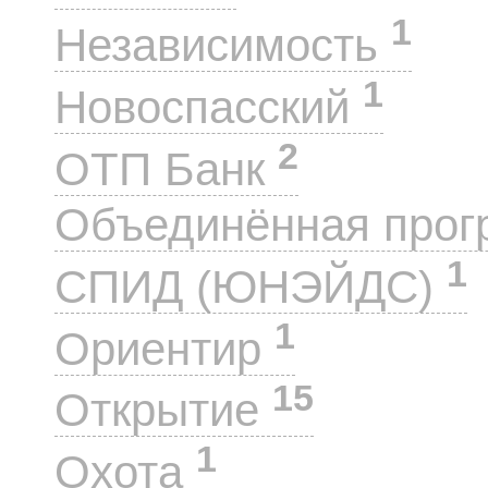
1
Независимость
1
Новоспасский
2
ОТП Банк
Объединённая прог
1
СПИД (ЮНЭЙДС)
1
Ориентир
15
Открытие
1
Охота