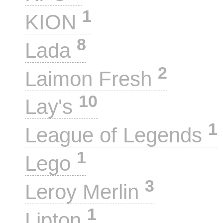
1
KION
8
Lada
2
Laimon Fresh
10
Lay's
1
League of Legends
1
Lego
3
Leroy Merlin
1
Lipton