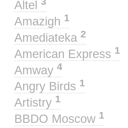
3
Altel
1
Amazigh
2
Amediateka
1
American Express
4
Amway
1
Angry Birds
1
Artistry
1
BBDO Moscow