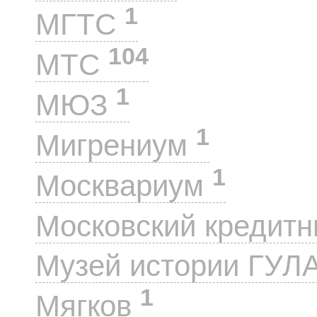
1
МГТС
104
МТС
1
МЮЗ
1
Мигрениум
1
Москвариум
Московский кредит
Музей истории ГУЛ
1
Мягков