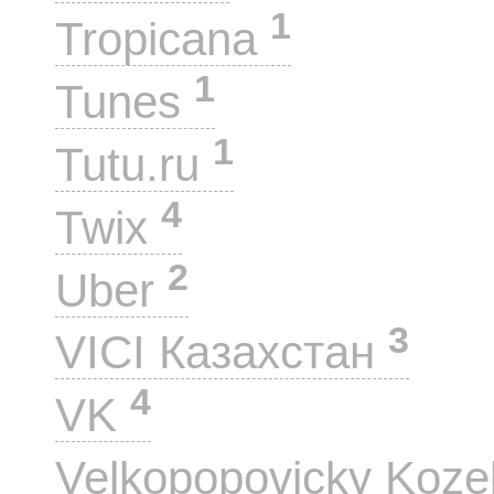
1
Tropicana
1
Tunes
1
Tutu.ru
4
Twix
2
Uber
3
VICI Казахстан
4
VK
Velkopopovicky Koze