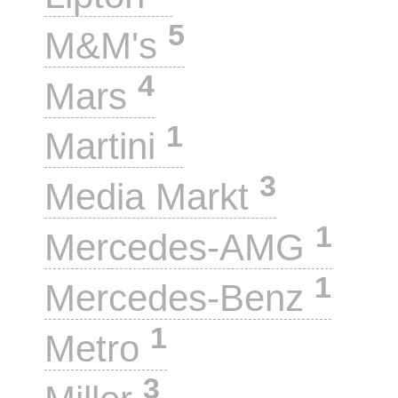
5
M&M's
4
Mars
1
Martini
3
Media Markt
1
Mercedes-AMG
1
Mercedes-Benz
1
Metro
3