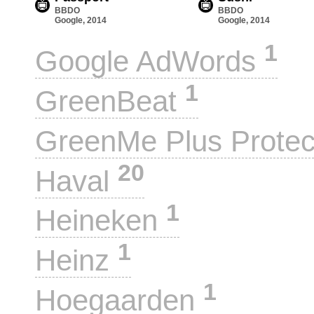
BBDO
BBDO
Google, 2014
Google, 2014
1
Google AdWords
1
GreenBeat
GreenMe Plus Prote
20
Haval
1
Heineken
1
Heinz
1
Hoegaarden