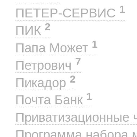
1
ПЕТЕР-СЕРВИС
2
ПИК
1
Папа Может
7
Петрович
2
Пикадор
1
Почта Банк
Приватизационные 
Программа набора 