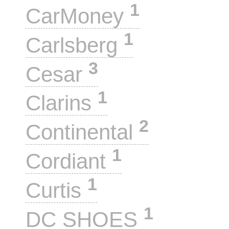
1
CarMoney
1
Carlsberg
3
Cesar
1
Clarins
2
Continental
1
Cordiant
1
Curtis
1
DC SHOES