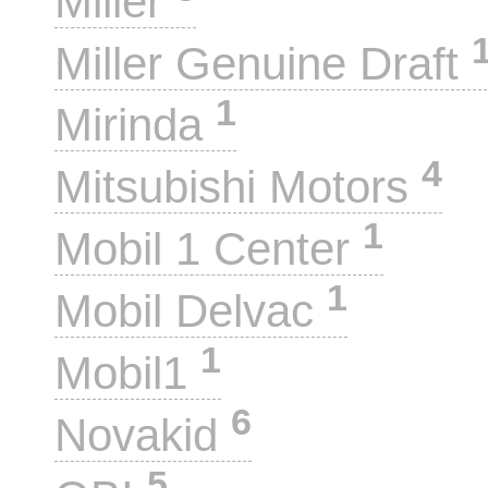
Miller
Miller Genuine Draft
1
Mirinda
4
Mitsubishi Motors
1
Mobil 1 Center
1
Mobil Delvac
1
Mobil1
6
Novakid
5