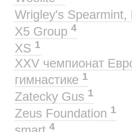
Wrigley's Spearmint, 
4
X5 Group
1
XS
XXV чемпионат Евр
1
гимнастике
1
Zatecky Gus
1
Zeus Foundation
4
smart