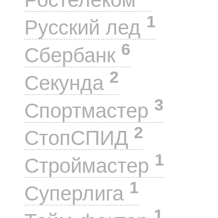
1
Русский лед
6
Сбербанк
2
Секунда
3
Спортмастер
2
СтопСПИД
1
Строймастер
1
Суперлига
1