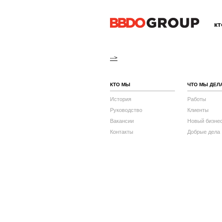
к
-->
КТО МЫ
ЧТО МЫ ДЕЛ
История
Работы
Руководство
Клиенты
Вакансии
Новый бизне
Контакты
Добрые дела