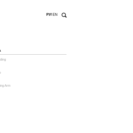
РУ/
EN
А
ding
o
ing Arm