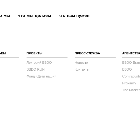
то мы
что мы делаем
кто нам нужен
АЕМ
ПРОЕКТЫ
ПРЕСС-СЛУЖБА
АГЕНТСТВ
Лекторий BBDO
Новости
BBDO Bran
BBDO RUN
Контакты
BBDO
с
Фонд «Дети наши»
Contrapunt
Proximity
The Market