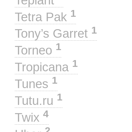
Teplant
1
Tetra Pak
1
Tony’s Garret
1
Torneo
1
Tropicana
1
Tunes
1
Tutu.ru
4
Twix
2