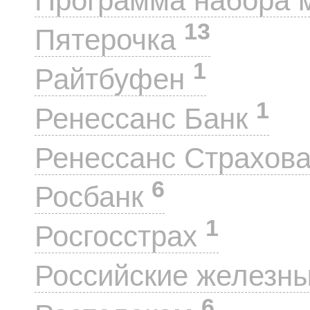
Программа набора 
13
Пятерочка
1
Райтбуфен
1
Ренессанс Банк
Ренессанс Страхов
6
Росбанк
1
Росгосстрах
Российские железн
6