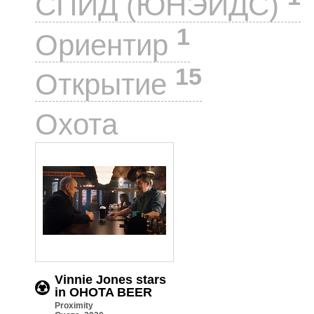
СПИД (ЮНЭЙДС)
1
Ориентир
15
Открытие
1
Охота
Vinnie Jones stars
in OHOTA BEER
Proximity