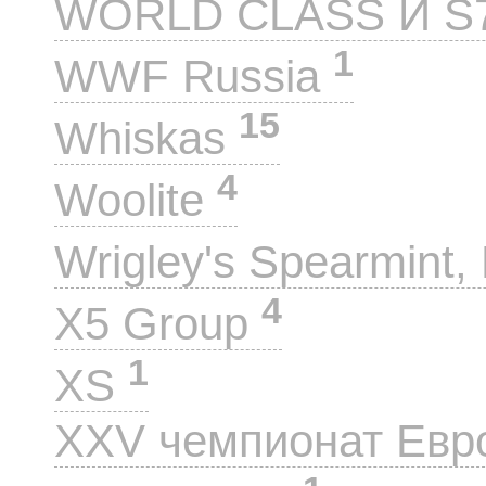
WORLD CLASS И S
1
WWF Russia
15
Whiskas
4
Woolite
Wrigley's Spearmint, 
4
X5 Group
1
XS
XXV чемпионат Евр