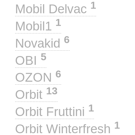
1
Mobil Delvac
1
Mobil1
6
Novakid
5
OBI
6
OZON
13
Orbit
1
Orbit Fruttini
1
Orbit Winterfresh