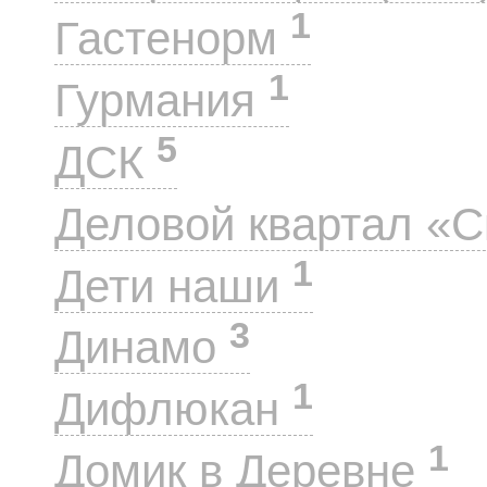
1
Гастенорм
1
Гурмания
5
ДСК
Деловой квартал «
1
Дети наши
3
Динамо
1
Дифлюкан
1
Домик в Деревне