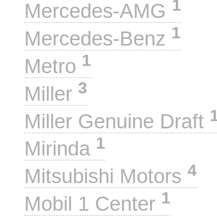
1
Mercedes-AMG
1
Mercedes-Benz
1
Metro
3
Miller
Miller Genuine Draft
1
Mirinda
4
Mitsubishi Motors
1
Mobil 1 Center