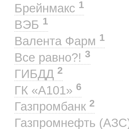
1
Брейнмакс
1
ВЭБ
1
Валента Фарм
3
Все равно?!
2
ГИБДД
6
ГК «А101»
2
Газпромбанк
Газпромнефть (АЗС