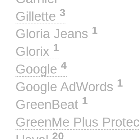
3
Gillette
1
Gloria Jeans
1
Glorix
4
Google
1
Google AdWords
1
GreenBeat
GreenMe Plus Prote
20