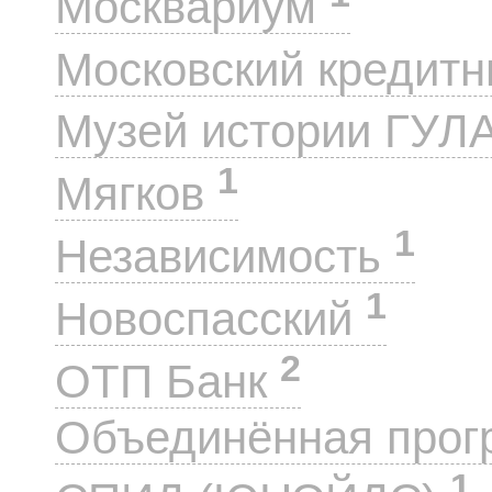
Москвариум
Московский кредит
Музей истории ГУЛ
1
Мягков
1
Независимость
1
Новоспасский
2
ОТП Банк
Объединённая прог
1