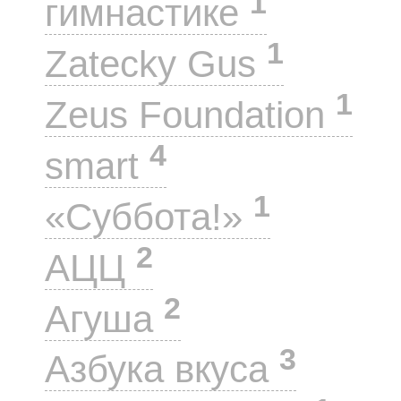
1
гимнастике
1
Zatecky Gus
1
Zeus Foundation
4
smart
1
«Суббота!»
2
АЦЦ
2
Агуша
3
Азбука вкуса