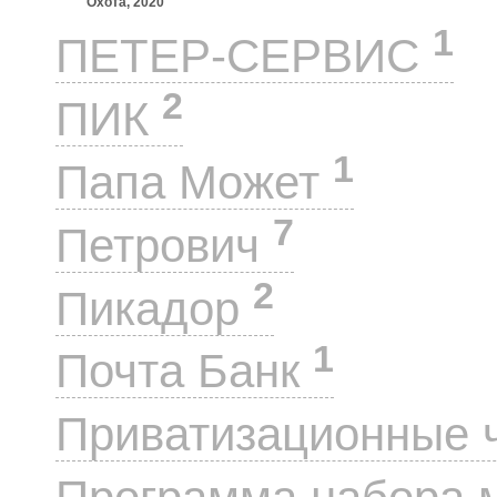
Охота, 2020
1
ПЕТЕР-СЕРВИС
2
ПИК
1
Папа Может
7
Петрович
2
Пикадор
1
Почта Банк
Приватизационные 