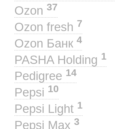
37
Ozon
7
Ozon fresh
4
Ozon Банк
1
PASHA Holding
14
Pedigree
10
Pepsi
1
Pepsi Light
3
Pepsi Max