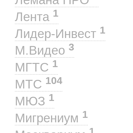
1
Лента
1
Лидер-Инвест
3
М.Видео
1
МГТС
104
МТС
1
МЮЗ
1
Мигрениум
1