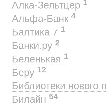
1
Алка-Зельтцер
4
Альфа-Банк
1
Балтика 7
2
Банки.ру
1
Беленькая
12
Беру
Библиотеки нового 
54
Билайн