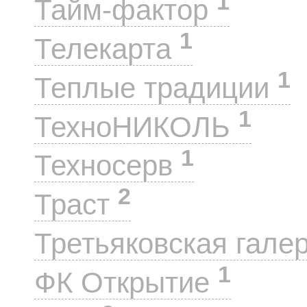
1
Тайм-фактор
1
Телекарта
1
Теплые традиции
1
ТехноНИКОЛЬ
1
Техносерв
2
Траст
Третьяковская гале
1
ФК Открытие