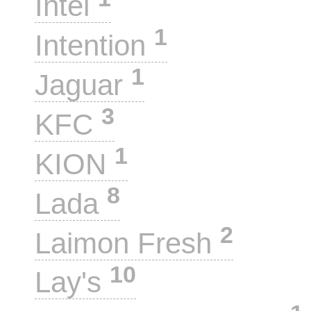
Intel
1
Intention
1
Jaguar
3
KFC
1
KION
8
Lada
2
Laimon Fresh
10
Lay's