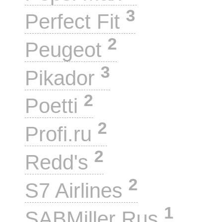
3
Perfect Fit
2
Peugeot
3
Pikador
2
Poetti
2
Profi.ru
2
Redd's
2
S7 Airlines
1
SABMiller Rus