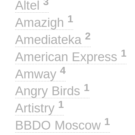
3
Altel
1
Amazigh
2
Amediateka
1
American Express
4
Amway
1
Angry Birds
1
Artistry
1
BBDO Moscow