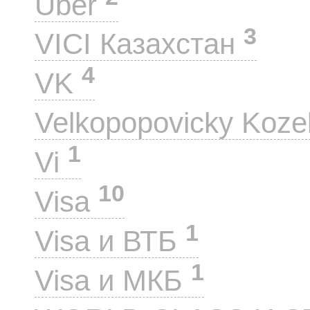
Uber
3
VICI Казахстан
4
VK
Velkopopovicky Koze
1
Vi
10
Visa
1
Visa и ВТБ
1
Visa и МКБ