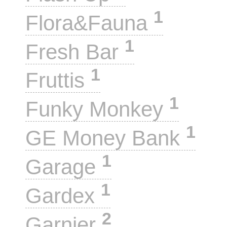
1
Flora&Fauna
1
Fresh Bar
1
Fruttis
1
Funky Monkey
1
GE Money Bank
1
Garage
1
Gardex
2
Garnier