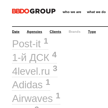
who we are
what we do
Date
Agencies
Clients
Brands
Type
1
Post-it
4
1-й ДСК
3
4level.ru
1
Adidas
1
Airwaves