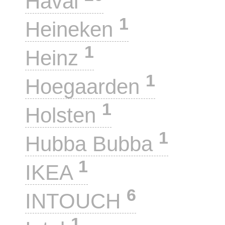
Haval
1
Heineken
1
Heinz
1
Hoegaarden
1
Holsten
1
Hubba Bubba
1
IKEA
6
INTOUCH
1