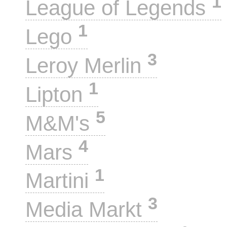
1
League of Legends
1
Lego
3
Leroy Merlin
1
Lipton
5
M&M's
4
Mars
1
Martini
3
Media Markt