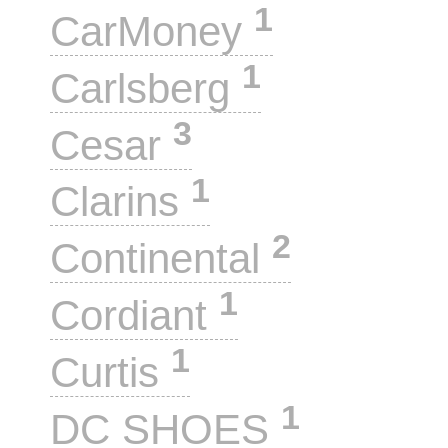
1
CarMoney
1
Carlsberg
3
Cesar
1
Clarins
2
Continental
1
Cordiant
1
Curtis
1
DC SHOES