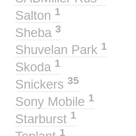
1
Salton
3
Sheba
1
Shuvelan Park
1
Skoda
35
Snickers
1
Sony Mobile
1
Starburst
1