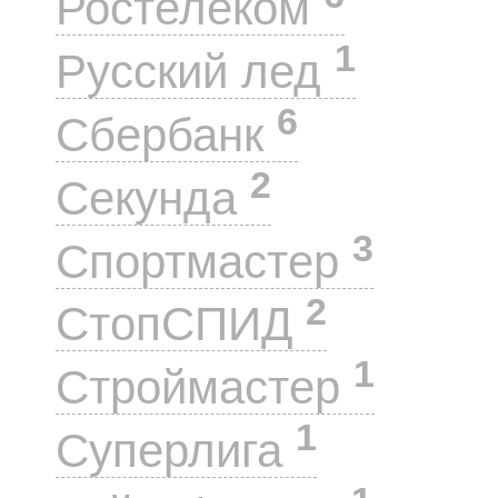
Ростелеком
1
Русский лед
6
Сбербанк
2
Секунда
3
Спортмастер
2
СтопСПИД
1
Строймастер
1
Суперлига