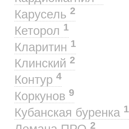
2
Карусель
1
Кеторол
1
Кларитин
2
Клинский
4
Контур
9
Коркунов
1
Кубанская буренка
2
Лемана ПРО