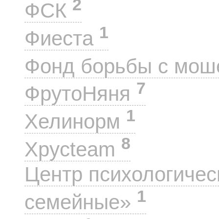
2
ФСК
1
Фиеста
Фонд борьбы с мо
7
ФрутоНяня
1
Хелинорм
8
Хрусteam
Центр психологиче
1
семейные»