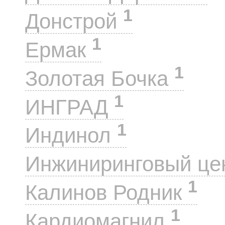
1
Донстрой
1
Ермак
1
Золотая Бочка
1
ИНГРАД
1
Индинол
Инжиниринговый це
1
Калинов Родник
1
Кардиомагнил