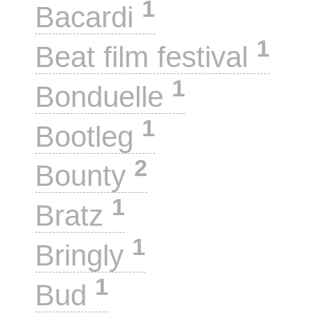
1
Bacardi
1
Beat film festival
1
Bonduelle
1
Bootleg
2
Bounty
1
Bratz
1
Bringly
1
Bud