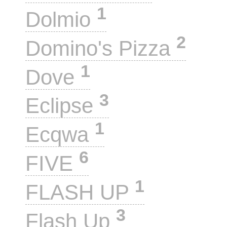
1
Dolmio
2
Domino's Pizza
1
Dove
3
Eclipse
1
Ecqwa
6
FIVE
1
FLASH UP
3
Flash Up