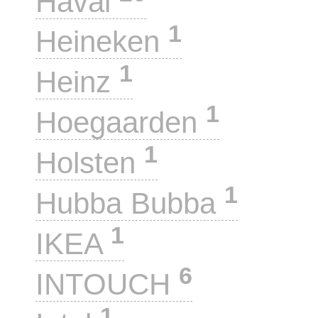
Haval
1
Heineken
1
Heinz
1
Hoegaarden
1
Holsten
1
Hubba Bubba
1
IKEA
6
INTOUCH
1