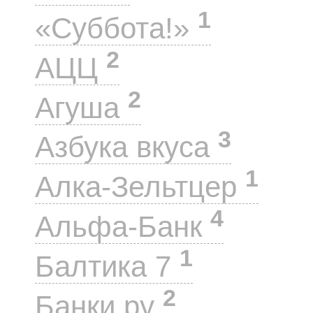
1
«Суббота!»
2
АЦЦ
2
Агуша
3
Азбука вкуса
1
Алка-Зельтцер
4
Альфа-Банк
1
Балтика 7
2
Банки.ру