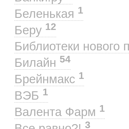
1
Беленькая
12
Беру
Библиотеки нового 
54
Билайн
1
Брейнмакс
1
ВЭБ
1
Валента Фарм
3
Все равно?!