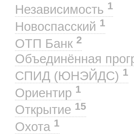
1
Независимость
1
Новоспасский
2
ОТП Банк
Объединённая прог
1
СПИД (ЮНЭЙДС)
1
Ориентир
15
Открытие
1
Охота