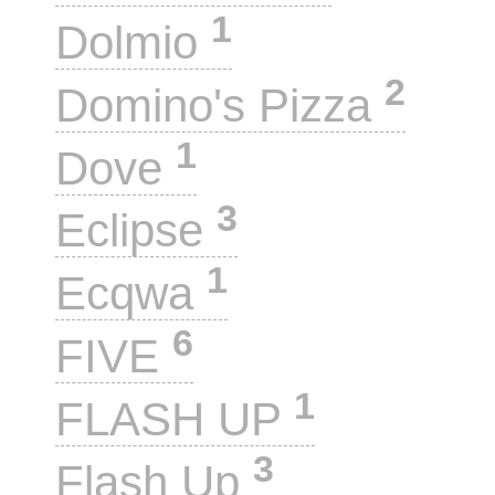
1
Dolmio
2
Domino's Pizza
1
Dove
3
Eclipse
1
Ecqwa
6
FIVE
1
FLASH UP
3
Flash Up