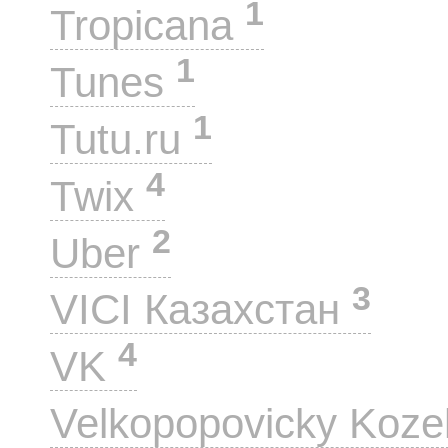
1
Tropicana
1
Tunes
1
Tutu.ru
4
Twix
2
Uber
3
VICI Казахстан
4
VK
Velkopopovicky Koze