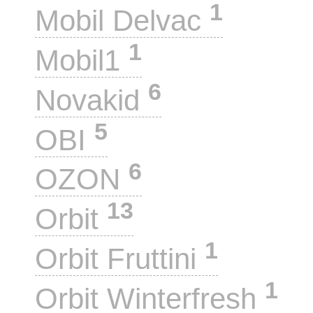
1
Mobil Delvac
1
Mobil1
6
Novakid
5
OBI
6
OZON
13
Orbit
1
Orbit Fruttini
1
Orbit Winterfresh