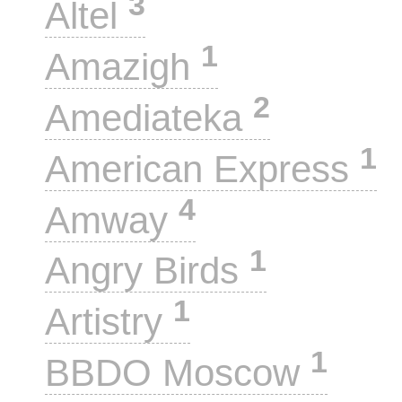
3
Altel
1
Amazigh
2
Amediateka
1
American Express
4
Amway
1
Angry Birds
1
Artistry
1
BBDO Moscow