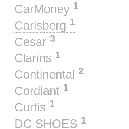
1
CarMoney
1
Carlsberg
3
Cesar
1
Clarins
2
Continental
1
Cordiant
1
Curtis
1
DC SHOES