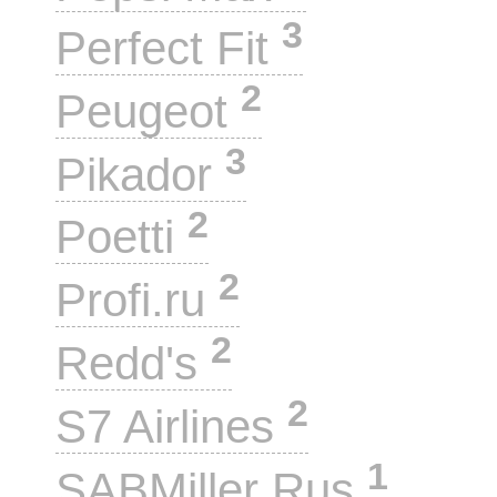
3
Perfect Fit
2
Peugeot
3
Pikador
2
Poetti
2
Profi.ru
2
Redd's
2
S7 Airlines
1
SABMiller Rus