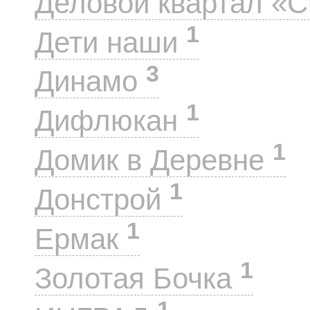
Деловой квартал «
1
Дети наши
3
Динамо
1
Дифлюкан
1
Домик в Деревне
1
Донстрой
1
Ермак
1
Золотая Бочка
1