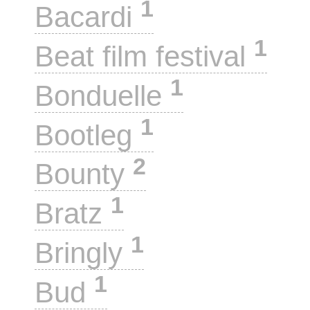
1
Bacardi
1
Beat film festival
1
Bonduelle
1
Bootleg
2
Bounty
1
Bratz
1
Bringly
1
Bud