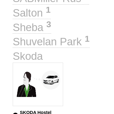
1
Salton
3
Sheba
1
Shuvelan Park
1
Skoda
SKODA Hostel