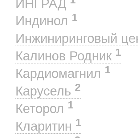
ИНГРАД
1
Индинол
Инжиниринговый це
1
Калинов Родник
1
Кардиомагнил
2
Карусель
1
Кеторол
1
Кларитин