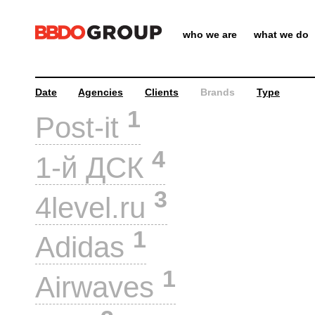
who we are
what we do
Date
Agencies
Clients
Brands
Type
1
Post-it
4
1-й ДСК
3
4level.ru
1
Adidas
1
Airwaves