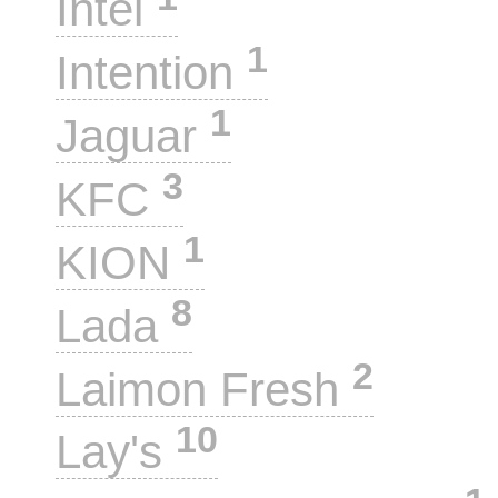
Intel
1
Intention
1
Jaguar
3
KFC
1
KION
8
Lada
2
Laimon Fresh
10
Lay's