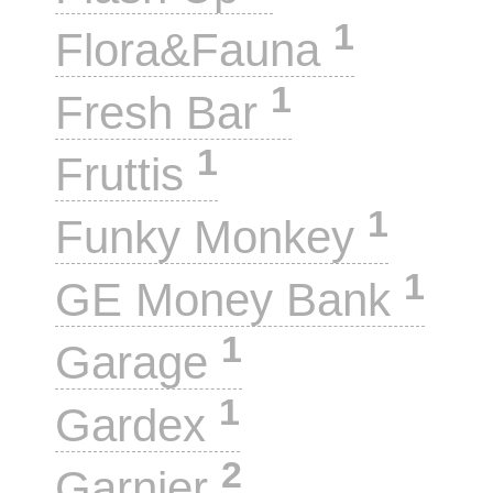
1
Flora&Fauna
1
Fresh Bar
1
Fruttis
1
Funky Monkey
1
GE Money Bank
1
Garage
1
Gardex
2
Garnier