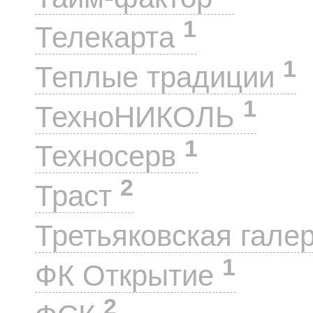
1
Телекарта
1
Теплые традиции
1
ТехноНИКОЛЬ
1
Техносерв
2
Траст
Третьяковская гале
1
ФК Открытие
2