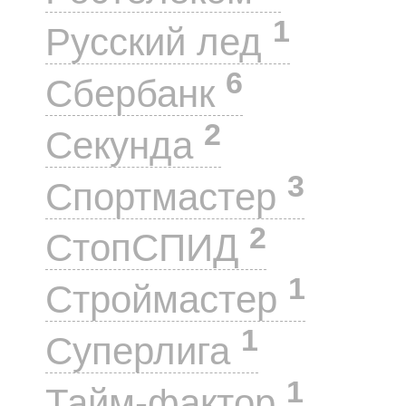
1
Русский лед
6
Сбербанк
2
Секунда
3
Спортмастер
2
СтопСПИД
1
Строймастер
1
Суперлига
1
Тайм-фактор