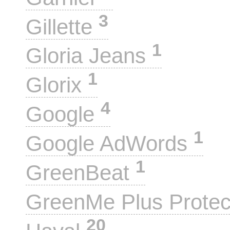
3
Gillette
1
Gloria Jeans
1
Glorix
4
Google
1
Google AdWords
1
GreenBeat
GreenMe Plus Prote
20