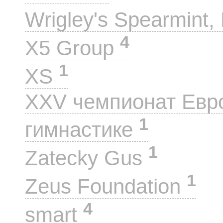
Wrigley's Spearmint, 
4
X5 Group
1
XS
XXV чемпионат Евр
1
гимнастике
1
Zatecky Gus
1
Zeus Foundation
4
smart