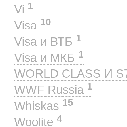
1
Vi
10
Visa
1
Visa и ВТБ
1
Visa и МКБ
WORLD CLASS И S
1
WWF Russia
15
Whiskas
4
Woolite