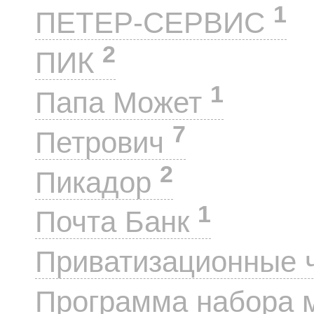
1
ПЕТЕР-СЕРВИС
2
ПИК
1
Папа Может
7
Петрович
2
Пикадор
1
Почта Банк
Приватизационные 
Программа набора 