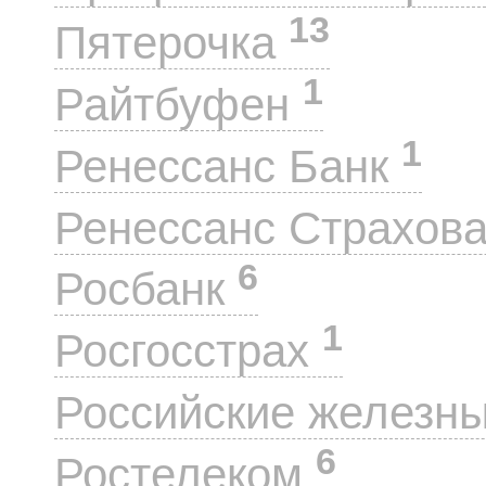
13
Пятерочка
1
Райтбуфен
1
Ренессанс Банк
Ренессанс Страхов
6
Росбанк
1
Росгосстрах
Российские железн
6
Ростелеком