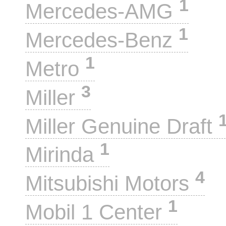
1
Mercedes-AMG
1
Mercedes-Benz
1
Metro
3
Miller
Miller Genuine Draft
1
Mirinda
4
Mitsubishi Motors
1
Mobil 1 Center