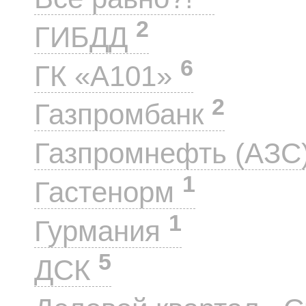
2
ГИБДД
6
ГК «А101»
2
Газпромбанк
Газпромнефть (АЗС
1
Гастенорм
1
Гурмания
5
ДСК