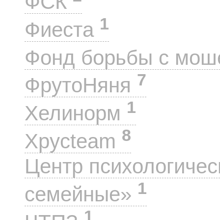
ФСК
1
Фиеста
Фонд борьбы с мо
7
ФрутоНяня
1
Хелинорм
8
Хрусteam
Центр психологиче
1
семейные»
1