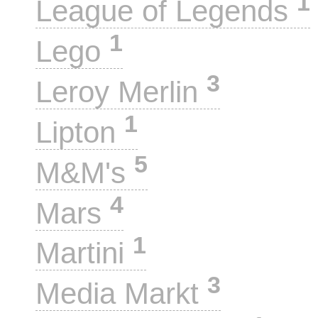
1
League of Legends
1
Lego
3
Leroy Merlin
1
Lipton
5
M&M's
4
Mars
1
Martini
3
Media Markt