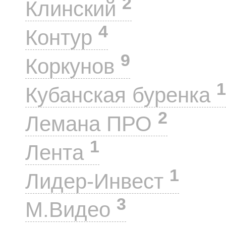
2
Клинский
4
Контур
9
Коркунов
1
Кубанская буренка
2
Лемана ПРО
1
Лента
1
Лидер-Инвест
3
М.Видео