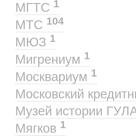
1
МГТС
104
МТС
1
МЮЗ
1
Мигрениум
1
Москвариум
Московский кредит
Музей истории ГУЛ
1
Мягков