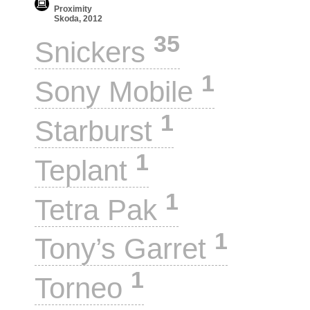
Proximity
Skoda, 2012
35
Snickers
1
Sony Mobile
1
Starburst
1
Teplant
1
Tetra Pak
1
Tony’s Garret
1
Torneo