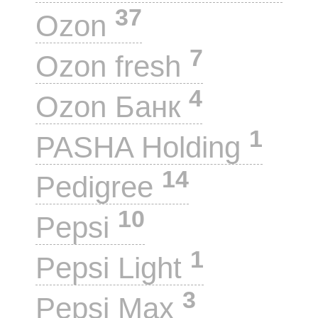
37
Ozon
7
Ozon fresh
4
Ozon Банк
1
PASHA Holding
14
Pedigree
10
Pepsi
1
Pepsi Light
3
Pepsi Max