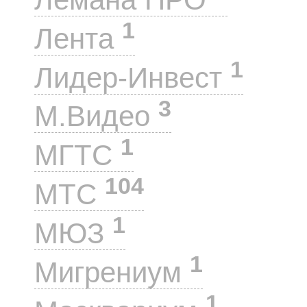
1
Лента
1
Лидер-Инвест
3
М.Видео
1
МГТС
104
МТС
1
МЮЗ
1
Мигрениум
1