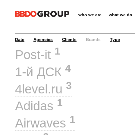
who we are
what we do
Date
Agencies
Clients
Brands
Type
1
Post-it
4
1-й ДСК
3
4level.ru
1
Adidas
1
Airwaves