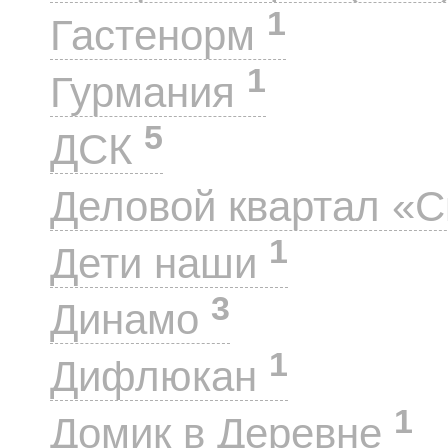
1
Гастенорм
1
Гурмания
5
ДСК
Деловой квартал «
1
Дети наши
3
Динамо
1
Дифлюкан
1
Домик в Деревне