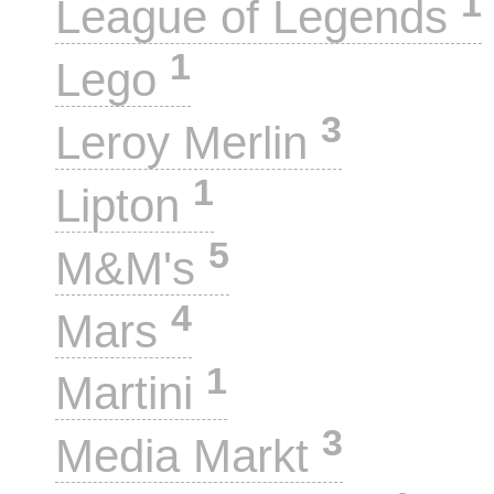
1
League of Legends
1
Lego
3
Leroy Merlin
1
Lipton
5
M&M's
4
Mars
1
Martini
3
Media Markt