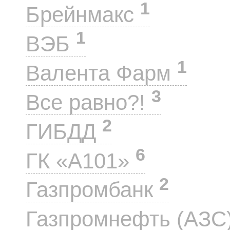
1
Брейнмакс
1
ВЭБ
1
Валента Фарм
3
Все равно?!
2
ГИБДД
6
ГК «А101»
2
Газпромбанк
Газпромнефть (АЗС