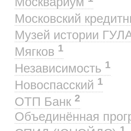
Москвариум
Московский кредит
Музей истории ГУЛ
1
Мягков
1
Независимость
1
Новоспасский
2
ОТП Банк
Объединённая прог
1