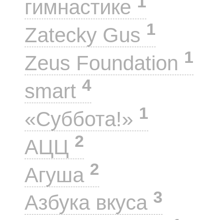
1
гимнастике
1
Zatecky Gus
1
Zeus Foundation
4
smart
1
«Суббота!»
2
АЦЦ
2
Агуша
3
Азбука вкуса