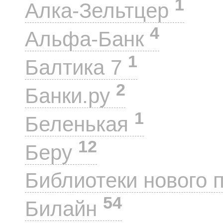
1
Алка-Зельтцер
4
Альфа-Банк
1
Балтика 7
2
Банки.ру
1
Беленькая
12
Беру
Библиотеки нового 
54
Билайн