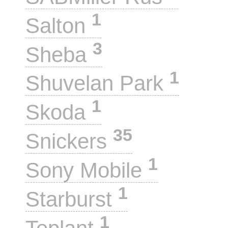
1
Salton
3
Sheba
1
Shuvelan Park
1
Skoda
35
Snickers
1
Sony Mobile
1
Starburst
1