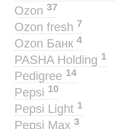
37
Ozon
7
Ozon fresh
4
Ozon Банк
1
PASHA Holding
14
Pedigree
10
Pepsi
1
Pepsi Light
3
Pepsi Max