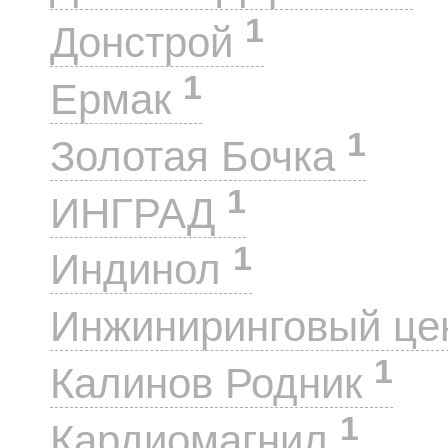
1
Донстрой
1
Ермак
1
Золотая Бочка
1
ИНГРАД
1
Индинол
Инжиниринговый це
1
Калинов Родник
1
Кардиомагнил