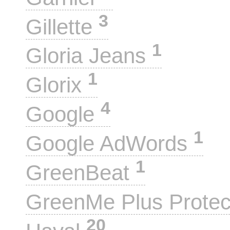
3
Gillette
1
Gloria Jeans
1
Glorix
4
Google
1
Google AdWords
1
GreenBeat
GreenMe Plus Prote
20