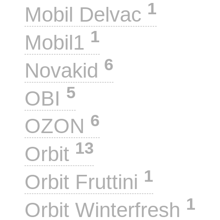
1
Mobil Delvac
1
Mobil1
6
Novakid
5
OBI
6
OZON
13
Orbit
1
Orbit Fruttini
1
Orbit Winterfresh