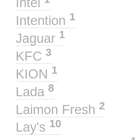
Intel
1
Intention
1
Jaguar
3
KFC
1
KION
8
Lada
2
Laimon Fresh
10
Lay's