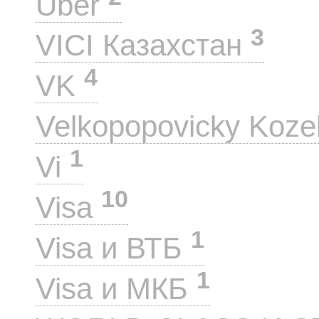
Uber
3
VICI Казахстан
4
VK
Velkopopovicky Koze
1
Vi
10
Visa
1
Visa и ВТБ
1
Visa и МКБ