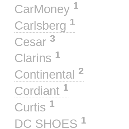
1
CarMoney
1
Carlsberg
3
Cesar
1
Clarins
2
Continental
1
Cordiant
1
Curtis
1
DC SHOES