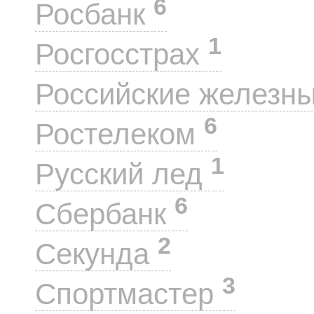
6
Росбанк
1
Росгосстрах
Российские железн
6
Ростелеком
1
Русский лед
6
Сбербанк
2
Секунда
3
Спортмастер