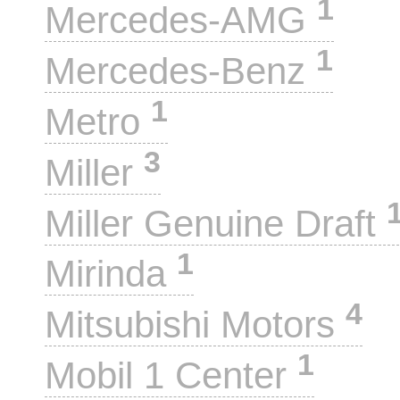
1
Mercedes-AMG
1
Mercedes-Benz
1
Metro
3
Miller
Miller Genuine Draft
1
Mirinda
4
Mitsubishi Motors
1
Mobil 1 Center