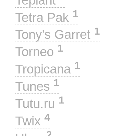
Teplant
1
Tetra Pak
1
Tony’s Garret
1
Torneo
1
Tropicana
1
Tunes
1
Tutu.ru
4
Twix
2