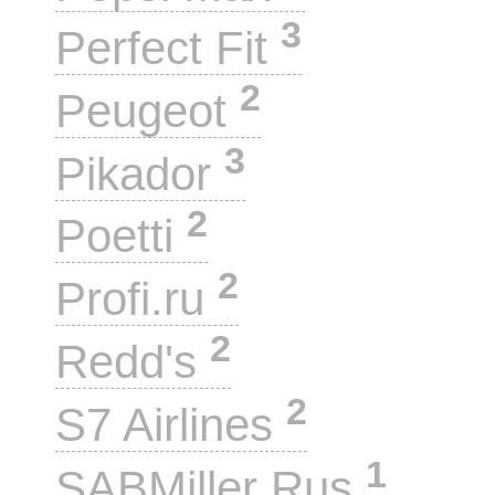
3
Perfect Fit
2
Peugeot
3
Pikador
2
Poetti
2
Profi.ru
2
Redd's
2
S7 Airlines
1
SABMiller Rus