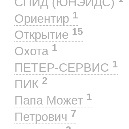
СПИД (ЮНЭЙДС)
1
Ориентир
15
Открытие
1
Охота
1
ПЕТЕР-СЕРВИС
2
ПИК
1
Папа Может
7
Петрович