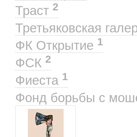
2
Траст
Третьяковская гале
1
ФК Открытие
2
ФСК
1
Фиеста
Фонд борьбы с мо