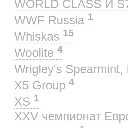
WORLD CLASS И S
1
WWF Russia
15
Whiskas
4
Woolite
Wrigley's Spearmint, 
4
X5 Group
1
XS
XXV чемпионат Евр