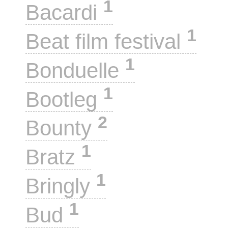
1
Bacardi
1
Beat film festival
1
Bonduelle
1
Bootleg
2
Bounty
1
Bratz
1
Bringly
1
Bud