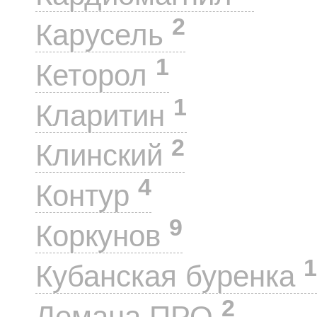
2
Карусель
1
Кеторол
1
Кларитин
2
Клинский
4
Контур
9
Коркунов
1
Кубанская буренка
2
Лемана ПРО