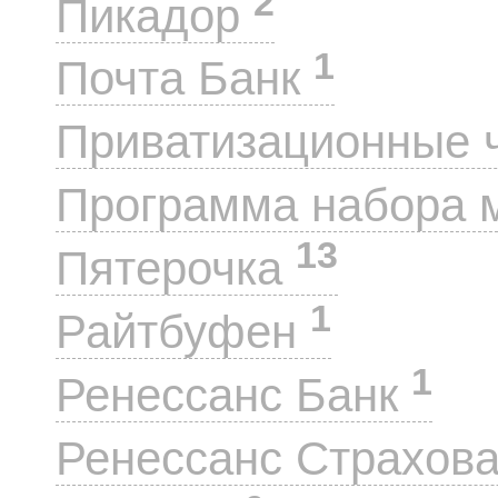
2
Пикадор
1
Почта Банк
Приватизационные 
Программа набора 
13
Пятерочка
1
Райтбуфен
1
Ренессанс Банк
Ренессанс Страхов