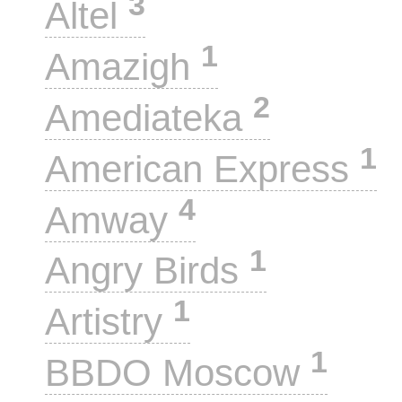
3
Altel
1
Amazigh
2
Amediateka
1
American Express
4
Amway
1
Angry Birds
1
Artistry
1
BBDO Moscow