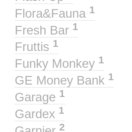
1
Flora&Fauna
1
Fresh Bar
1
Fruttis
1
Funky Monkey
1
GE Money Bank
1
Garage
1
Gardex
2
Garnier