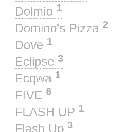
1
Dolmio
2
Domino's Pizza
1
Dove
3
Eclipse
1
Ecqwa
6
FIVE
1
FLASH UP
3
Flash Up