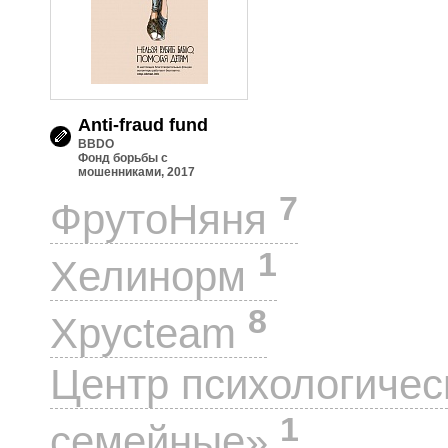
Anti-fraud fund
BBDO
Фонд борьбы с
мошенниками, 2017
7
ФрутоНяня
1
Хелинорм
8
Хрусteam
Центр психологиче
1
семейные»