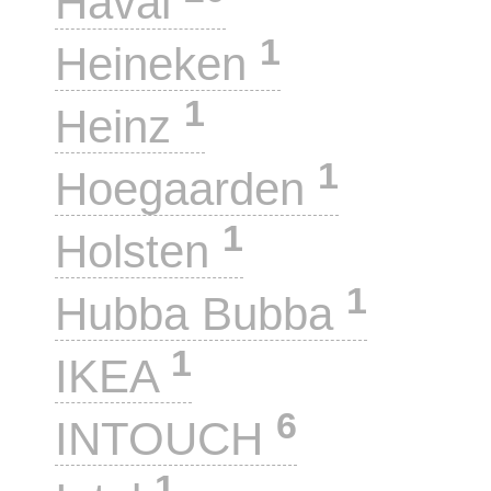
Haval
1
Heineken
1
Heinz
1
Hoegaarden
1
Holsten
1
Hubba Bubba
1
IKEA
6
INTOUCH
1