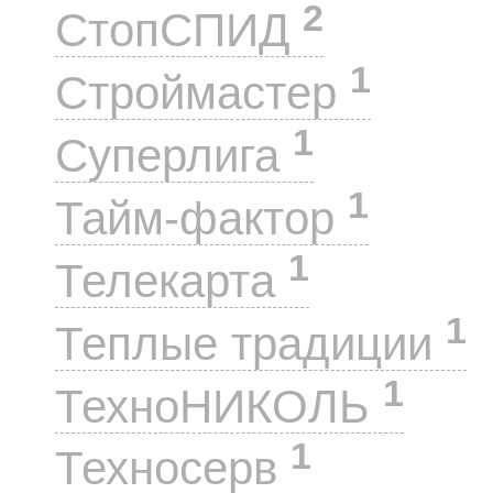
2
СтопСПИД
1
Строймастер
1
Суперлига
1
Тайм-фактор
1
Телекарта
1
Теплые традиции
1
ТехноНИКОЛЬ
1
Техносерв