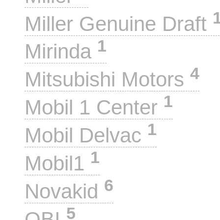
Miller Genuine Draft
1
Mirinda
4
Mitsubishi Motors
1
Mobil 1 Center
1
Mobil Delvac
1
Mobil1
6
Novakid
5
OBI