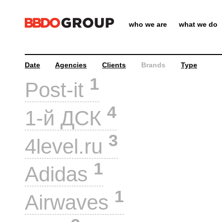
who we are
what we do
Date
Agencies
Clients
Brands
Type
1
Post-it
4
1-й ДСК
3
4level.ru
1
Adidas
1
Airwaves