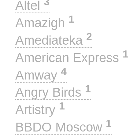
3
Altel
1
Amazigh
2
Amediateka
1
American Express
4
Amway
1
Angry Birds
1
Artistry
1
BBDO Moscow