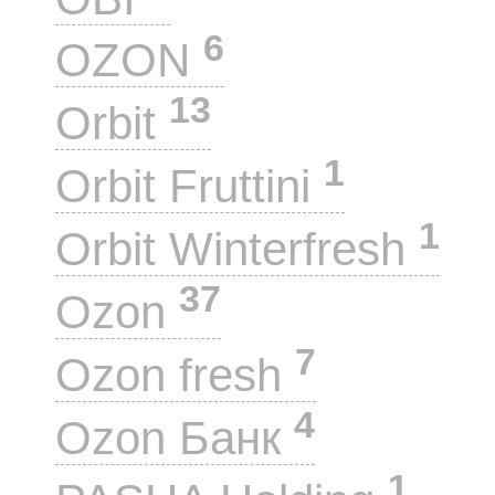
6
OZON
13
Orbit
1
Orbit Fruttini
1
Orbit Winterfresh
37
Ozon
7
Ozon fresh
4
Ozon Банк
1