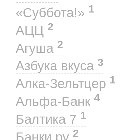
1
«Суббота!»
2
АЦЦ
2
Агуша
3
Азбука вкуса
1
Алка-Зельтцер
4
Альфа-Банк
1
Балтика 7
2
Банки.ру