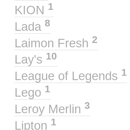
1
KION
8
Lada
2
Laimon Fresh
10
Lay's
1
League of Legends
1
Lego
3
Leroy Merlin
1
Lipton