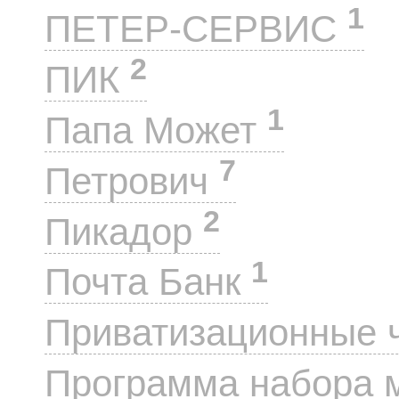
1
ПЕТЕР-СЕРВИС
2
ПИК
1
Папа Может
7
Петрович
2
Пикадор
1
Почта Банк
Приватизационные 
Программа набора 