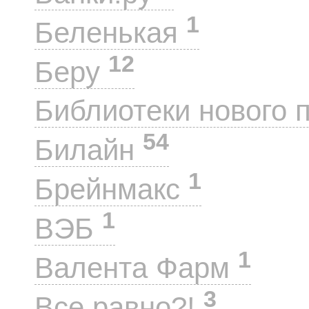
1
Беленькая
12
Беру
Библиотеки нового 
54
Билайн
1
Брейнмакс
1
ВЭБ
1
Валента Фарм
3
Все равно?!