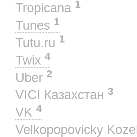
1
Tropicana
1
Tunes
1
Tutu.ru
4
Twix
2
Uber
3
VICI Казахстан
4
VK
Velkopopovicky Koze