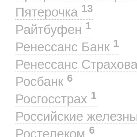
13
Пятерочка
1
Райтбуфен
1
Ренессанс Банк
Ренессанс Страхов
6
Росбанк
1
Росгосстрах
Российские железн
6
Ростелеком