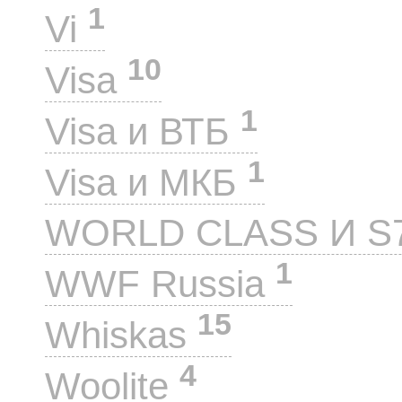
1
Vi
10
Visa
1
Visa и ВТБ
1
Visa и МКБ
WORLD CLASS И S
1
WWF Russia
15
Whiskas
4
Woolite