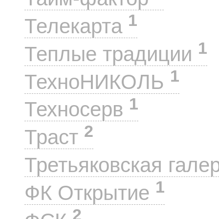
1
Телекарта
1
Теплые традиции
1
ТехноНИКОЛЬ
1
Техносерв
2
Траст
Третьяковская гале
1
ФК Открытие
2