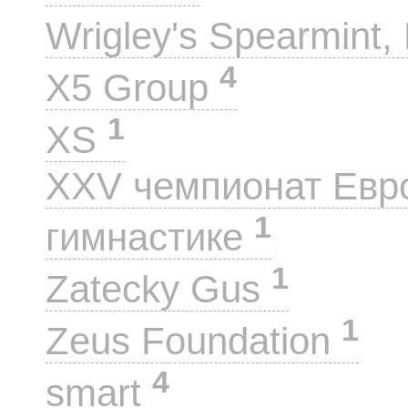
Wrigley's Spearmint, 
4
X5 Group
1
XS
XXV чемпионат Евр
1
гимнастике
1
Zatecky Gus
1
Zeus Foundation
4
smart