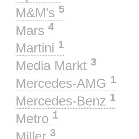
5
M&M's
4
Mars
1
Martini
3
Media Markt
1
Mercedes-AMG
1
Mercedes-Benz
1
Metro
3
Miller