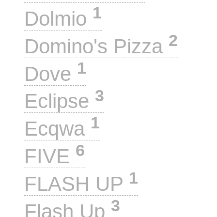
1
Dolmio
2
Domino's Pizza
1
Dove
3
Eclipse
1
Ecqwa
6
FIVE
1
FLASH UP
3
Flash Up