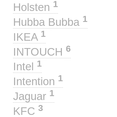
1
Holsten
1
Hubba Bubba
1
IKEA
6
INTOUCH
1
Intel
1
Intention
1
Jaguar
3
KFC