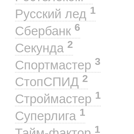
1
Русский лед
6
Сбербанк
2
Секунда
3
Спортмастер
2
СтопСПИД
1
Строймастер
1
Суперлига
1
Тайм-фактор