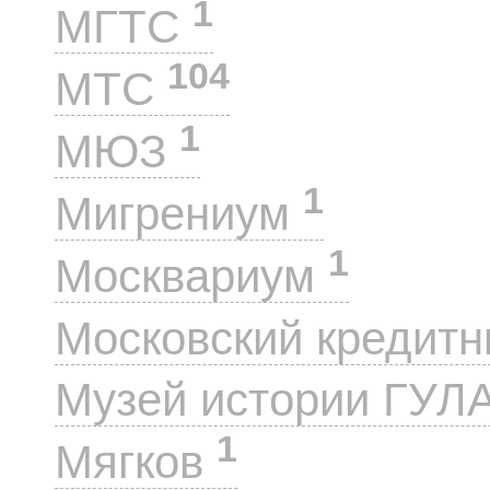
1
МГТС
104
МТС
1
МЮЗ
1
Мигрениум
1
Москвариум
Московский кредит
Музей истории ГУЛ
1
Мягков