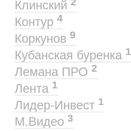
2
Клинский
4
Контур
9
Коркунов
1
Кубанская буренка
2
Лемана ПРО
1
Лента
1
Лидер-Инвест
3
М.Видео