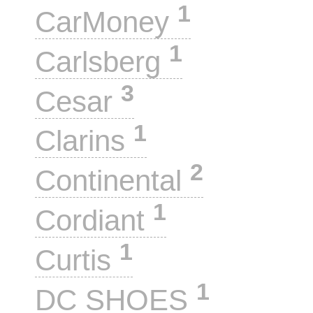
1
CarMoney
1
Carlsberg
3
Cesar
1
Clarins
2
Continental
1
Cordiant
1
Curtis
1
DC SHOES