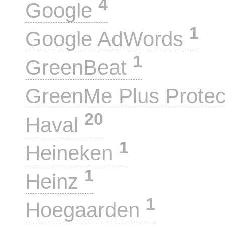
4
Google
1
Google AdWords
1
GreenBeat
GreenMe Plus Prote
20
Haval
1
Heineken
1
Heinz
1
Hoegaarden