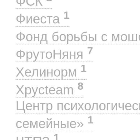
ФСК
1
Фиеста
Фонд борьбы с мо
7
ФрутоНяня
1
Хелинорм
8
Хрусteam
Центр психологиче
1
семейные»
1