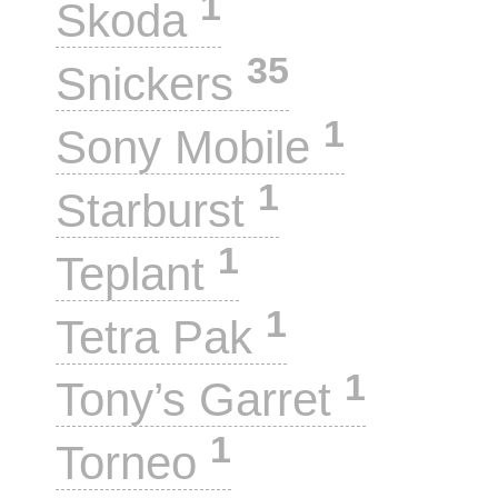
1
Skoda
35
Snickers
1
Sony Mobile
1
Starburst
1
Teplant
1
Tetra Pak
1
Tony’s Garret
1
Torneo