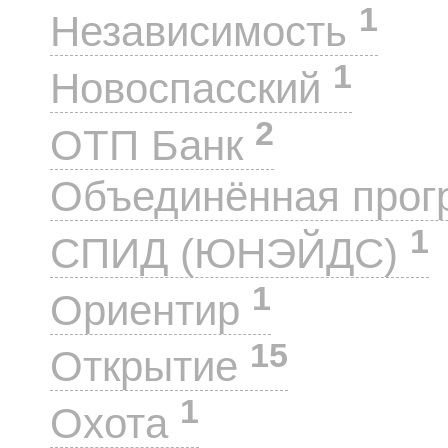
1
Независимость
1
Новоспасский
2
ОТП Банк
Объединённая прог
1
СПИД (ЮНЭЙДС)
1
Ориентир
15
Открытие
1
Охота