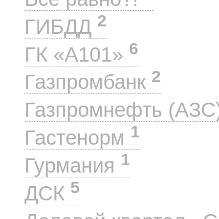
2
ГИБДД
6
ГК «А101»
2
Газпромбанк
Газпромнефть (АЗС
1
Гастенорм
1
Гурмания
5
ДСК