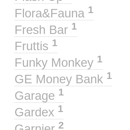
1
Flora&Fauna
1
Fresh Bar
1
Fruttis
1
Funky Monkey
1
GE Money Bank
1
Garage
1
Gardex
2
Garnier