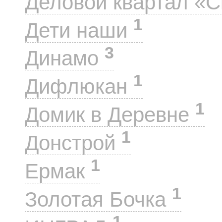
Деловой квартал «
1
Дети наши
3
Динамо
1
Дифлюкан
1
Домик в Деревне
1
Донстрой
1
Ермак
1
Золотая Бочка
1