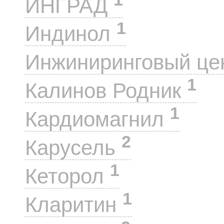
ИНГРАД
1
Индинол
Инжиниринговый це
1
Калинов Родник
1
Кардиомагнил
2
Карусель
1
Кеторол
1
Кларитин