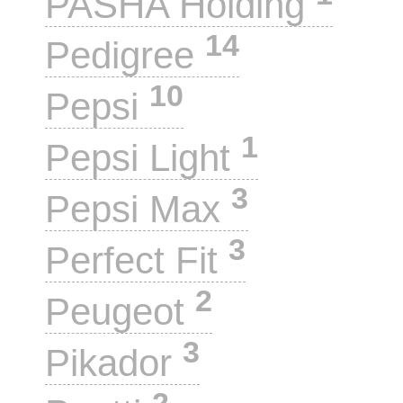
PASHA Holding
14
Pedigree
10
Pepsi
1
Pepsi Light
3
Pepsi Max
3
Perfect Fit
2
Peugeot
3
Pikador
2