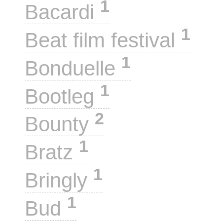
1
Bacardi
1
Beat film festival
1
Bonduelle
1
Bootleg
2
Bounty
1
Bratz
1
Bringly
1
Bud