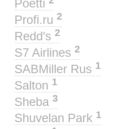
Poetti
2
Profi.ru
2
Redd's
2
S7 Airlines
1
SABMiller Rus
1
Salton
3
Sheba
1
Shuvelan Park