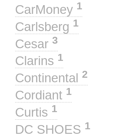
1
CarMoney
1
Carlsberg
3
Cesar
1
Clarins
2
Continental
1
Cordiant
1
Curtis
1
DC SHOES