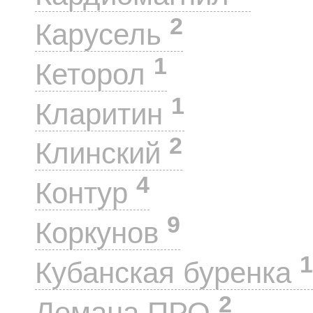
2
Карусель
1
Кеторол
1
Кларитин
2
Клинский
4
Контур
9
Коркунов
1
Кубанская буренка
2
Лемана ПРО