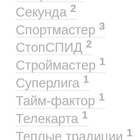
2
Секунда
3
Спортмастер
2
СтопСПИД
1
Строймастер
1
Суперлига
1
Тайм-фактор
1
Телекарта
1
Теплые традиции