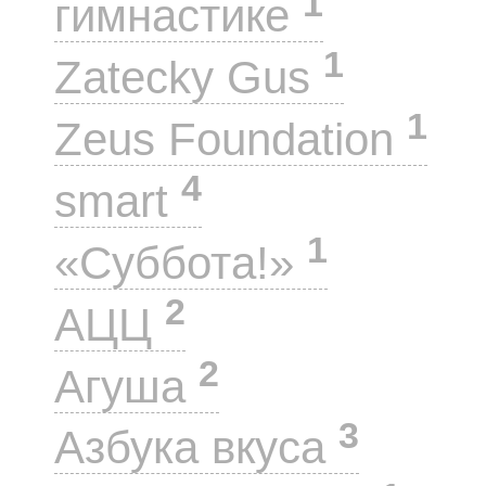
1
гимнастике
1
Zatecky Gus
1
Zeus Foundation
4
smart
1
«Суббота!»
2
АЦЦ
2
Агуша
3
Азбука вкуса