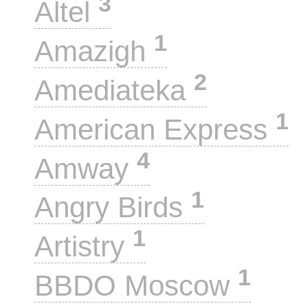
3
Altel
1
Amazigh
2
Amediateka
1
American Express
4
Amway
1
Angry Birds
1
Artistry
1
BBDO Moscow