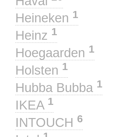
Haval
1
Heineken
1
Heinz
1
Hoegaarden
1
Holsten
1
Hubba Bubba
1
IKEA
6
INTOUCH
1