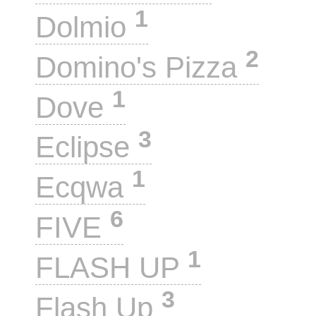
1
Dolmio
2
Domino's Pizza
1
Dove
3
Eclipse
1
Ecqwa
6
FIVE
1
FLASH UP
3
Flash Up