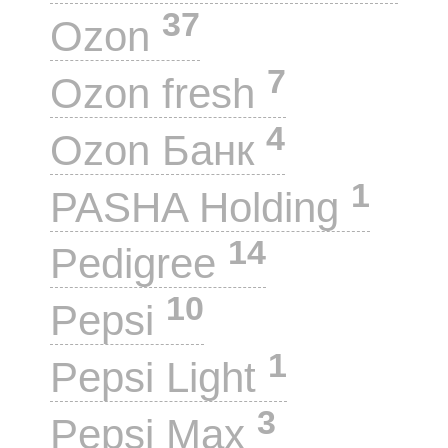
37
Ozon
7
Ozon fresh
4
Ozon Банк
1
PASHA Holding
14
Pedigree
10
Pepsi
1
Pepsi Light
3
Pepsi Max