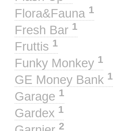
1
Flora&Fauna
1
Fresh Bar
1
Fruttis
1
Funky Monkey
1
GE Money Bank
1
Garage
1
Gardex
2
Garnier