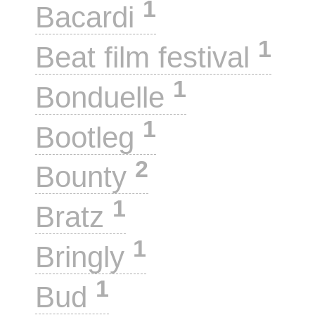
1
Bacardi
1
Beat film festival
1
Bonduelle
1
Bootleg
2
Bounty
1
Bratz
1
Bringly
1
Bud