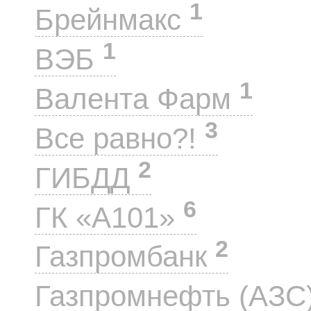
1
Брейнмакс
1
ВЭБ
1
Валента Фарм
3
Все равно?!
2
ГИБДД
6
ГК «А101»
2
Газпромбанк
Газпромнефть (АЗС