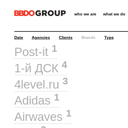
who we are
what we do
Date
Agencies
Clients
Brands
Type
1
Post-it
4
1-й ДСК
3
4level.ru
1
Adidas
1
Airwaves