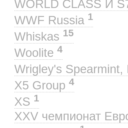
WORLD CLASS И S
1
WWF Russia
15
Whiskas
4
Woolite
Wrigley's Spearmint, 
4
X5 Group
1
XS
XXV чемпионат Евр