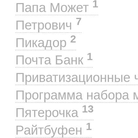
1
Папа Может
7
Петрович
2
Пикадор
1
Почта Банк
Приватизационные 
Программа набора 
13
Пятерочка
1
Райтбуфен