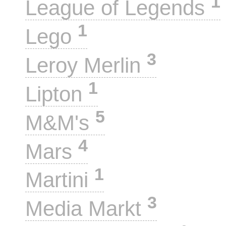
1
League of Legends
1
Lego
3
Leroy Merlin
1
Lipton
5
M&M's
4
Mars
1
Martini
3
Media Markt