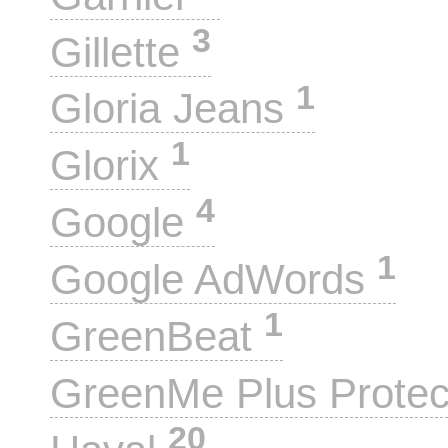
3
Gillette
1
Gloria Jeans
1
Glorix
4
Google
1
Google AdWords
1
GreenBeat
GreenMe Plus Prote
20