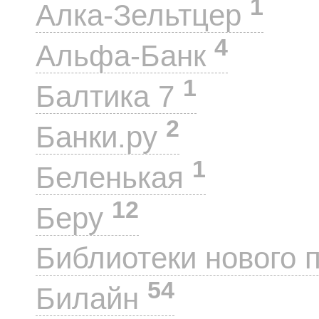
1
Алка-Зельтцер
4
Альфа-Банк
1
Балтика 7
2
Банки.ру
1
Беленькая
12
Беру
Библиотеки нового 
54
Билайн