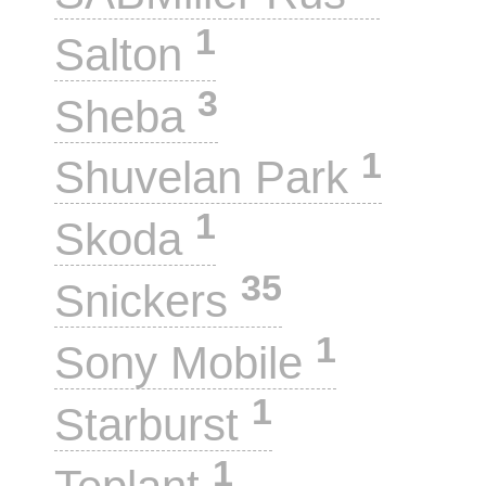
1
Salton
3
Sheba
1
Shuvelan Park
1
Skoda
35
Snickers
1
Sony Mobile
1
Starburst
1