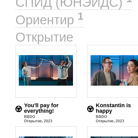
СПИД (ЮНЭЙДС)
1
Ориентир
15
Открытие
You'll pay for
Konstantin is
everything!
happy
BBDO
BBDO
Открытие, 2023
Открытие, 2023