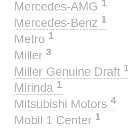
1
Mercedes-AMG
1
Mercedes-Benz
1
Metro
3
Miller
Miller Genuine Draft
1
Mirinda
4
Mitsubishi Motors
1
Mobil 1 Center