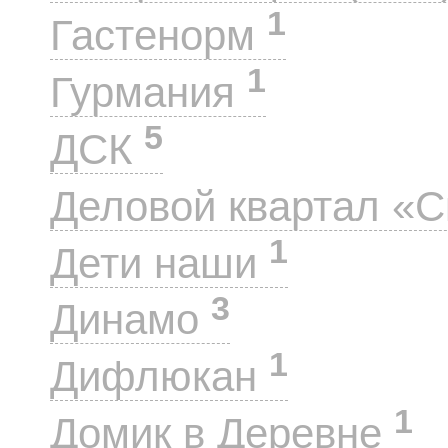
1
Гастенорм
1
Гурмания
5
ДСК
Деловой квартал «
1
Дети наши
3
Динамо
1
Дифлюкан
1
Домик в Деревне