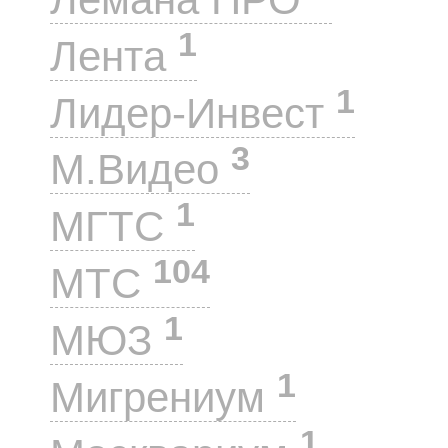
1
Лента
1
Лидер-Инвест
3
М.Видео
1
МГТС
104
МТС
1
МЮЗ
1
Мигрениум
1