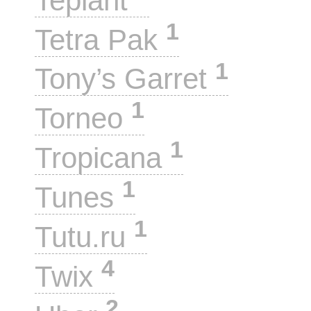
Teplant
1
Tetra Pak
1
Tony’s Garret
1
Torneo
1
Tropicana
1
Tunes
1
Tutu.ru
4
Twix
2