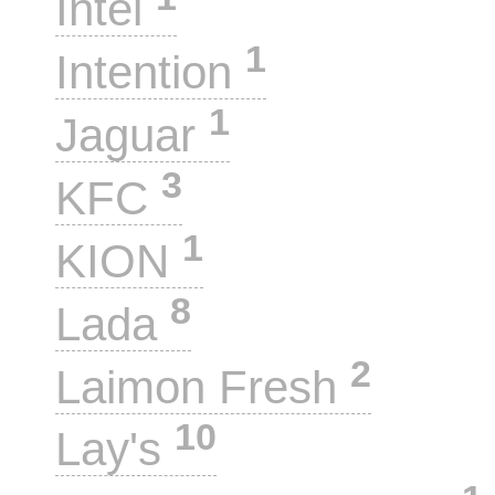
Intel
1
Intention
1
Jaguar
3
KFC
1
KION
8
Lada
2
Laimon Fresh
10
Lay's