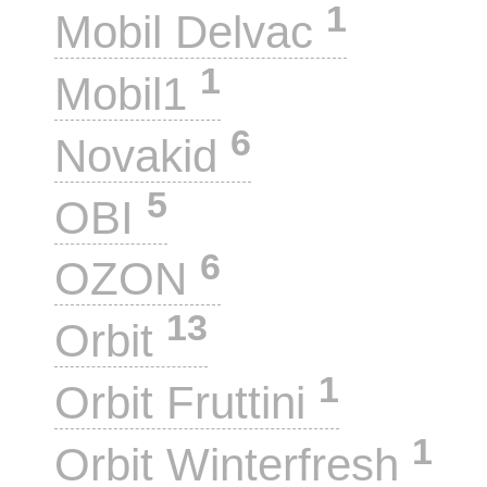
1
Mobil Delvac
1
Mobil1
6
Novakid
5
OBI
6
OZON
13
Orbit
1
Orbit Fruttini
1
Orbit Winterfresh