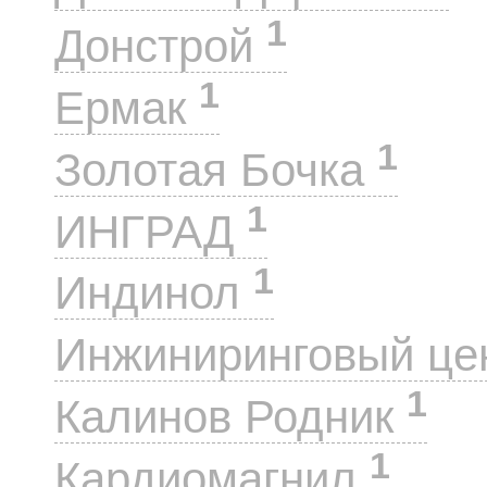
1
Донстрой
1
Ермак
1
Золотая Бочка
1
ИНГРАД
1
Индинол
Инжиниринговый це
1
Калинов Родник
1
Кардиомагнил