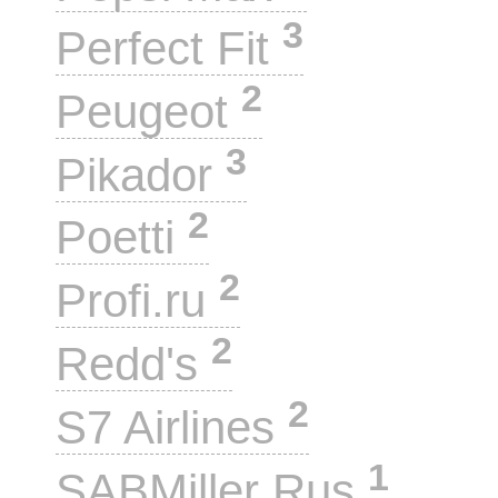
3
Perfect Fit
2
Peugeot
3
Pikador
2
Poetti
2
Profi.ru
2
Redd's
2
S7 Airlines
1
SABMiller Rus