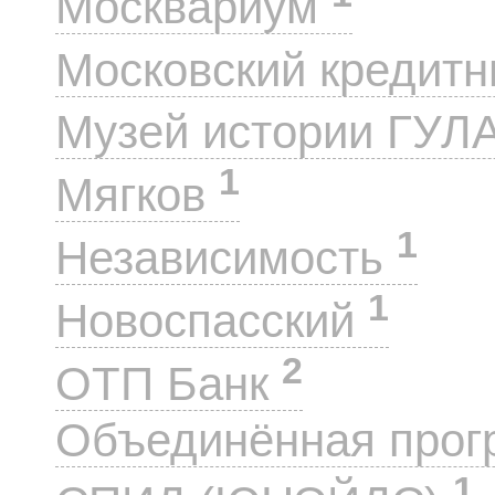
Москвариум
Московский кредит
Музей истории ГУЛ
1
Мягков
1
Независимость
1
Новоспасский
2
ОТП Банк
Объединённая прог
1