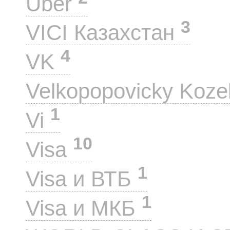
Uber
3
VICI Казахстан
4
VK
Velkopopovicky Koze
1
Vi
10
Visa
1
Visa и ВТБ
1
Visa и МКБ