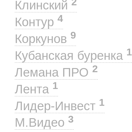
2
Клинский
4
Контур
9
Коркунов
1
Кубанская буренка
2
Лемана ПРО
1
Лента
1
Лидер-Инвест
3
М.Видео