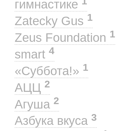
1
гимнастике
1
Zatecky Gus
1
Zeus Foundation
4
smart
1
«Суббота!»
2
АЦЦ
2
Агуша
3
Азбука вкуса