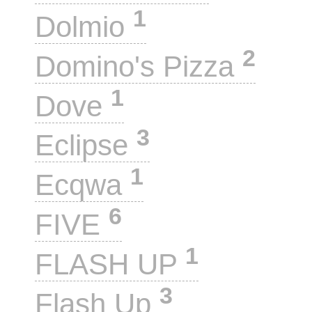
1
Dolmio
2
Domino's Pizza
1
Dove
3
Eclipse
1
Ecqwa
6
FIVE
1
FLASH UP
3
Flash Up