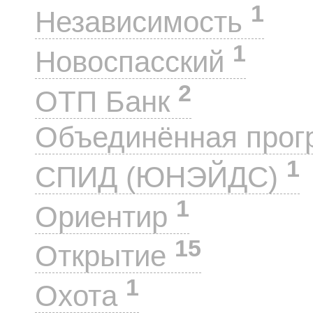
1
Независимость
1
Новоспасский
2
ОТП Банк
Объединённая прог
1
СПИД (ЮНЭЙДС)
1
Ориентир
15
Открытие
1
Охота