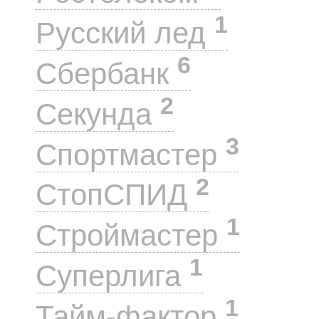
1
Русский лед
6
Сбербанк
2
Секунда
3
Спортмастер
2
СтопСПИД
1
Строймастер
1
Суперлига
1
Тайм-фактор