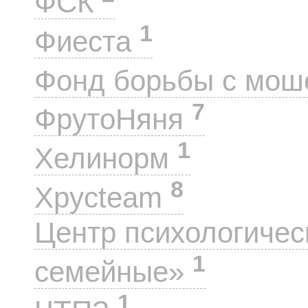
ФСК
1
Фиеста
Фонд борьбы с мо
7
ФрутоНяня
1
Хелинорм
8
Хрусteam
Центр психологиче
1
семейные»
1