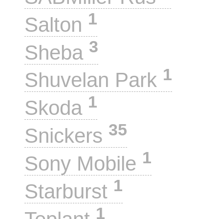
1
Salton
3
Sheba
1
Shuvelan Park
1
Skoda
35
Snickers
1
Sony Mobile
1
Starburst
1