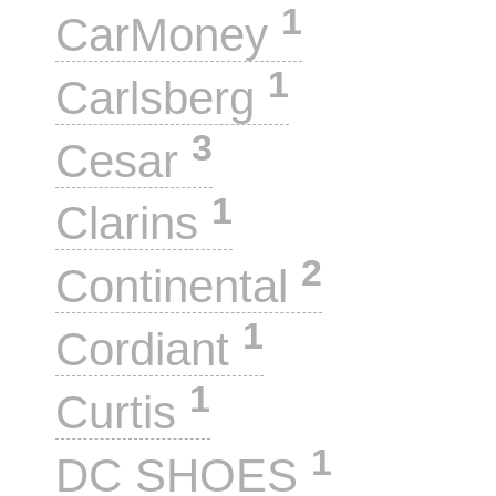
1
CarMoney
1
Carlsberg
3
Cesar
1
Clarins
2
Continental
1
Cordiant
1
Curtis
1
DC SHOES