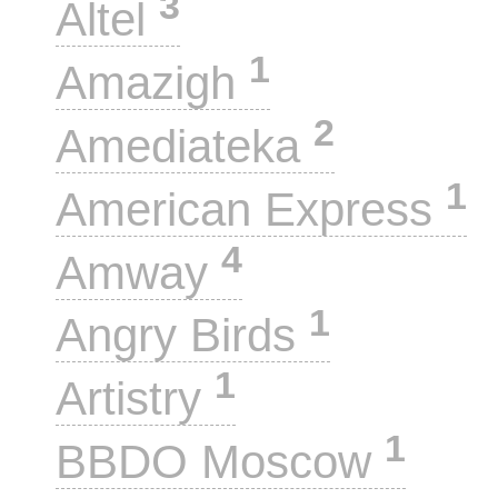
3
Altel
1
Amazigh
2
Amediateka
1
American Express
4
Amway
1
Angry Birds
1
Artistry
1
BBDO Moscow