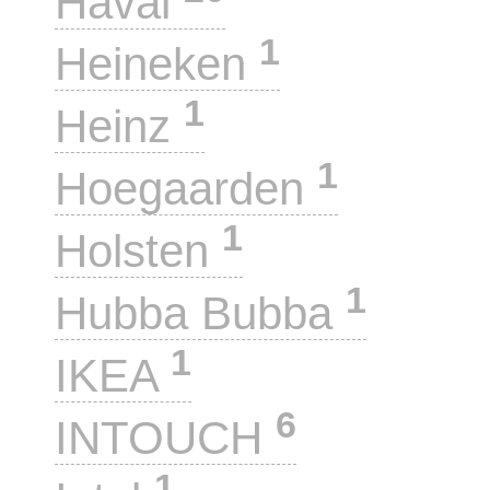
Haval
1
Heineken
1
Heinz
1
Hoegaarden
1
Holsten
1
Hubba Bubba
1
IKEA
6
INTOUCH
1