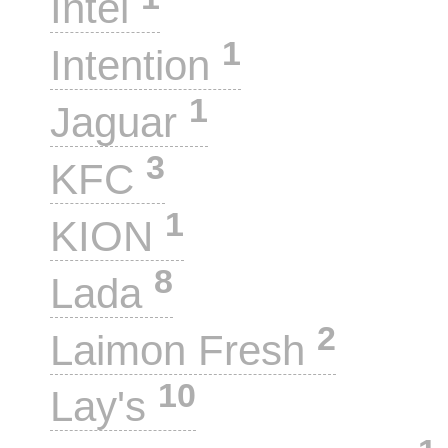
Intel
1
Intention
1
Jaguar
3
KFC
1
KION
8
Lada
2
Laimon Fresh
10
Lay's