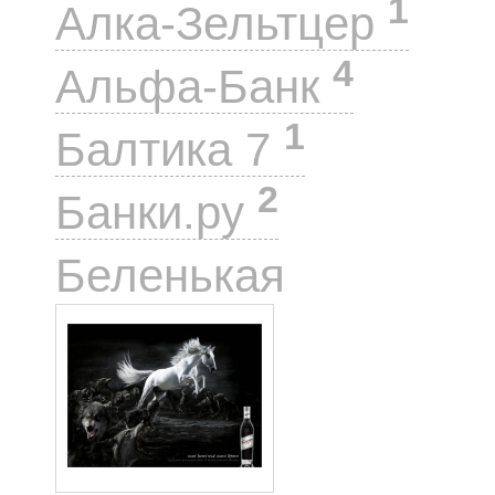
1
Алка-Зельтцер
4
Альфа-Банк
1
Балтика 7
2
Банки.ру
1
Беленькая