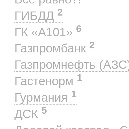
2
ГИБДД
6
ГК «А101»
2
Газпромбанк
Газпромнефть (АЗС
1
Гастенорм
1
Гурмания
5
ДСК