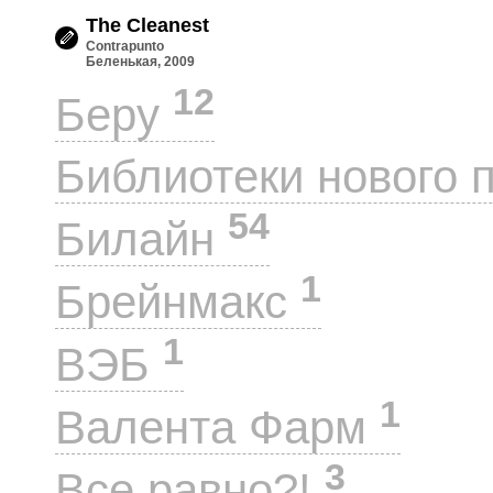
The Cleanest
Contrapunto
Беленькая, 2009
12
Беру
Библиотеки нового 
54
Билайн
1
Брейнмакс
1
ВЭБ
1
Валента Фарм
3
Все равно?!