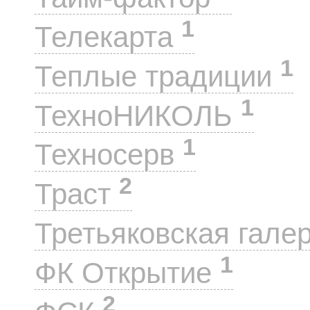
1
Телекарта
1
Теплые традиции
1
ТехноНИКОЛЬ
1
Техносерв
2
Траст
Третьяковская гале
1
ФК Открытие
2