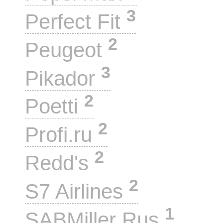
3
Perfect Fit
2
Peugeot
3
Pikador
2
Poetti
2
Profi.ru
2
Redd's
2
S7 Airlines
1
SABMiller Rus