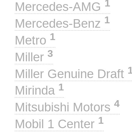
1
Mercedes-AMG
1
Mercedes-Benz
1
Metro
3
Miller
Miller Genuine Draft
1
Mirinda
4
Mitsubishi Motors
1
Mobil 1 Center