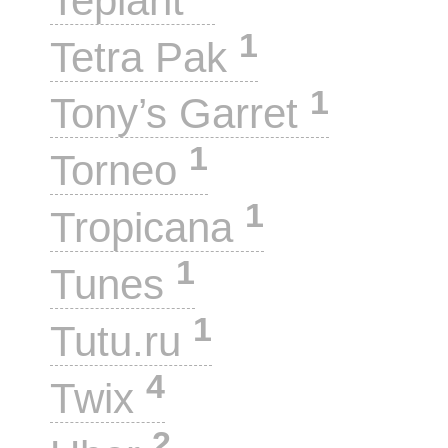
Teplant
1
Tetra Pak
1
Tony’s Garret
1
Torneo
1
Tropicana
1
Tunes
1
Tutu.ru
4
Twix
2