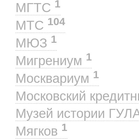
1
МГТС
104
МТС
1
МЮЗ
1
Мигрениум
1
Москвариум
Московский кредит
Музей истории ГУЛ
1
Мягков