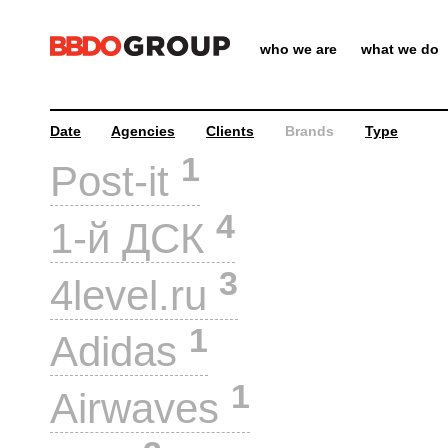
who we are
what we do
Date
Agencies
Clients
Brands
Type
1
Post-it
4
1-й ДСК
3
4level.ru
1
Adidas
1
Airwaves