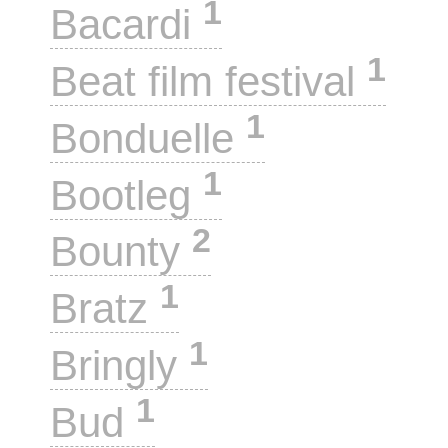
1
Bacardi
1
Beat film festival
1
Bonduelle
1
Bootleg
2
Bounty
1
Bratz
1
Bringly
1
Bud