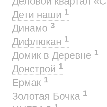
Деловой квартал «
1
Дети наши
3
Динамо
1
Дифлюкан
1
Домик в Деревне
1
Донстрой
1
Ермак
1
Золотая Бочка
1