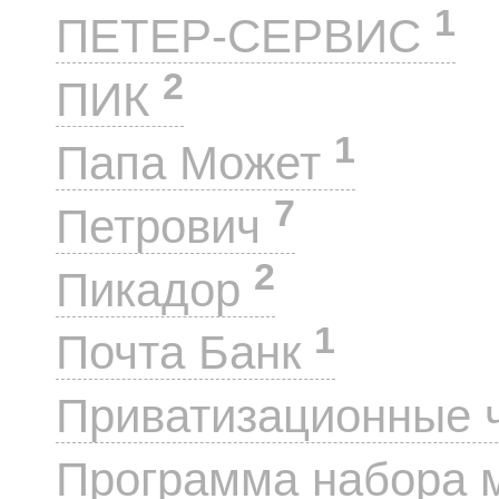
1
ПЕТЕР-СЕРВИС
2
ПИК
1
Папа Может
7
Петрович
2
Пикадор
1
Почта Банк
Приватизационные 
Программа набора 