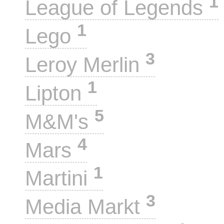
1
League of Legends
1
Lego
3
Leroy Merlin
1
Lipton
5
M&M's
4
Mars
1
Martini
3
Media Markt