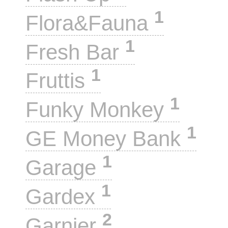
1
Flora&Fauna
1
Fresh Bar
1
Fruttis
1
Funky Monkey
1
GE Money Bank
1
Garage
1
Gardex
2
Garnier