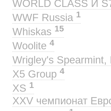
WORLD CLASS И S
1
WWF Russia
15
Whiskas
4
Woolite
Wrigley's Spearmint, 
4
X5 Group
1
XS
XXV чемпионат Евр