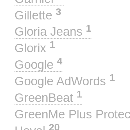
3
Gillette
1
Gloria Jeans
1
Glorix
4
Google
1
Google AdWords
1
GreenBeat
GreenMe Plus Prote
20