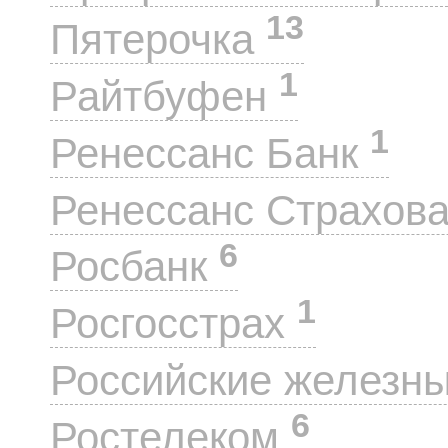
13
Пятерочка
1
Райтбуфен
1
Ренессанс Банк
Ренессанс Страхов
6
Росбанк
1
Росгосстрах
Российские железн
6
Ростелеком