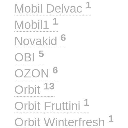
1
Mobil Delvac
1
Mobil1
6
Novakid
5
OBI
6
OZON
13
Orbit
1
Orbit Fruttini
1
Orbit Winterfresh