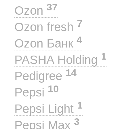
37
Ozon
7
Ozon fresh
4
Ozon Банк
1
PASHA Holding
14
Pedigree
10
Pepsi
1
Pepsi Light
3
Pepsi Max