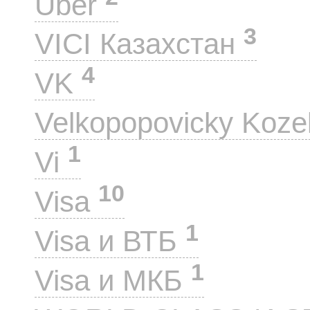
Uber
3
VICI Казахстан
4
VK
Velkopopovicky Koze
1
Vi
10
Visa
1
Visa и ВТБ
1
Visa и МКБ