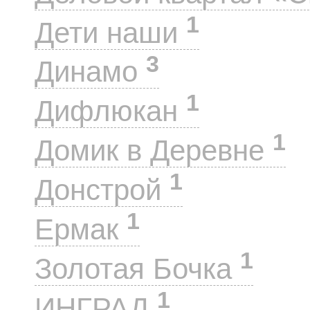
1
Дети наши
3
Динамо
1
Дифлюкан
1
Домик в Деревне
1
Донстрой
1
Ермак
1
Золотая Бочка
1
ИНГРАД