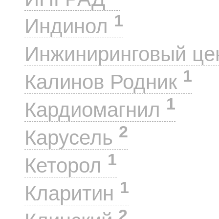
1
Индинол
Инжиниринговый це
1
Калинов Родник
1
Кардиомагнил
2
Карусель
1
Кеторол
1
Кларитин
2