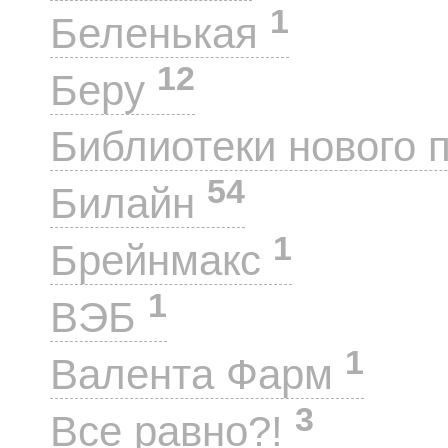
1
Беленькая
12
Беру
Библиотеки нового 
54
Билайн
1
Брейнмакс
1
ВЭБ
1
Валента Фарм
3
Все равно?!