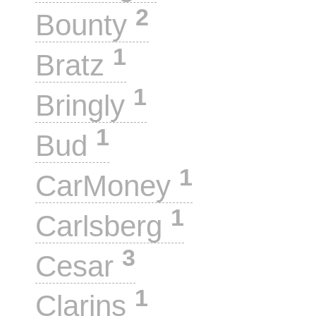
2
Bounty
1
Bratz
1
Bringly
1
Bud
1
CarMoney
1
Carlsberg
3
Cesar
1
Clarins