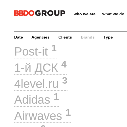
who we are
what we do
Date
Agencies
Clients
Brands
Type
1
Post-it
4
1-й ДСК
3
4level.ru
1
Adidas
1
Airwaves