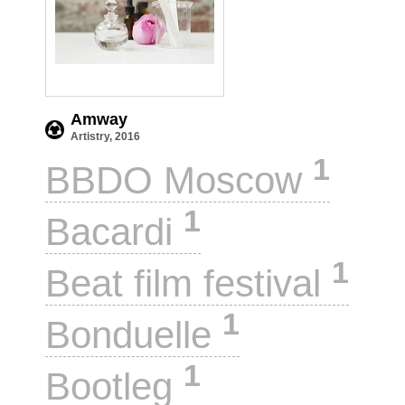
Amway
Artistry, 2016
1
BBDO Moscow
1
Bacardi
1
Beat film festival
1
Bonduelle
1
Bootleg