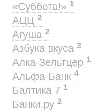
1
«Суббота!»
2
АЦЦ
2
Агуша
3
Азбука вкуса
1
Алка-Зельтцер
4
Альфа-Банк
1
Балтика 7
2
Банки.ру