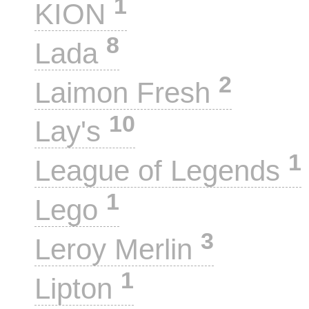
1
KION
8
Lada
2
Laimon Fresh
10
Lay's
1
League of Legends
1
Lego
3
Leroy Merlin
1
Lipton