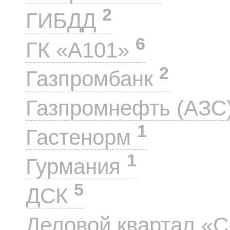
2
ГИБДД
6
ГК «А101»
2
Газпромбанк
Газпромнефть (АЗС
1
Гастенорм
1
Гурмания
5
ДСК
Деловой квартал «