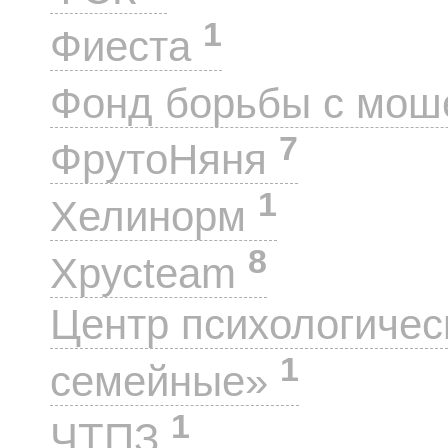
1
Фиеста
Фонд борьбы с мо
7
ФрутоНяня
1
Хелинорм
8
Хрусteam
Центр психологиче
1
семейные»
1
ЧТПЗ