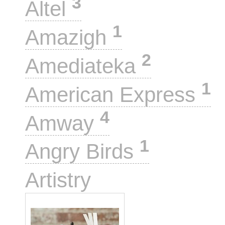
3
Altel
1
Amazigh
2
Amediateka
1
American Express
4
Amway
1
Angry Birds
1
Artistry