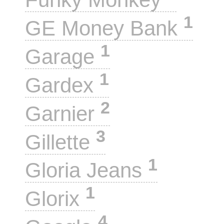
1
GE Money Bank
1
Garage
1
Gardex
2
Garnier
3
Gillette
1
Gloria Jeans
1
Glorix
4