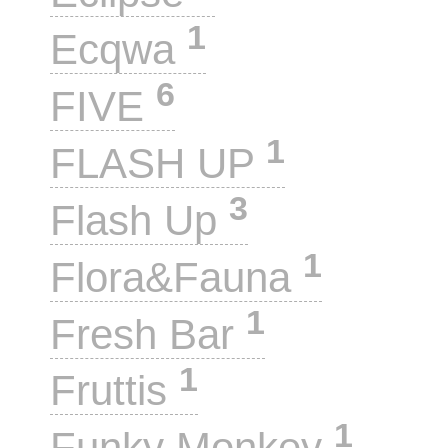
1
Ecqwa
6
FIVE
1
FLASH UP
3
Flash Up
1
Flora&Fauna
1
Fresh Bar
1
Fruttis
1
Funky Monkey