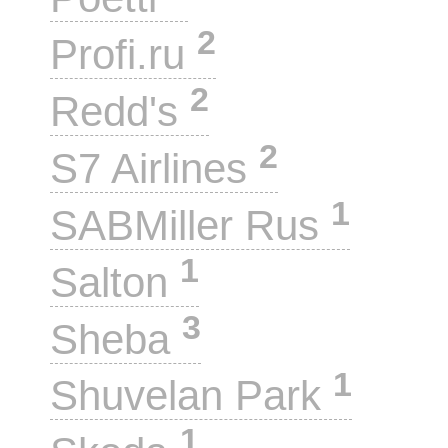
2
Profi.ru
2
Redd's
2
S7 Airlines
1
SABMiller Rus
1
Salton
3
Sheba
1
Shuvelan Park
1