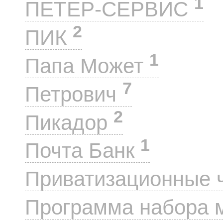
1
ПЕТЕР-СЕРВИС
2
ПИК
1
Папа Может
7
Петрович
2
Пикадор
1
Почта Банк
Приватизационные 
Программа набора 