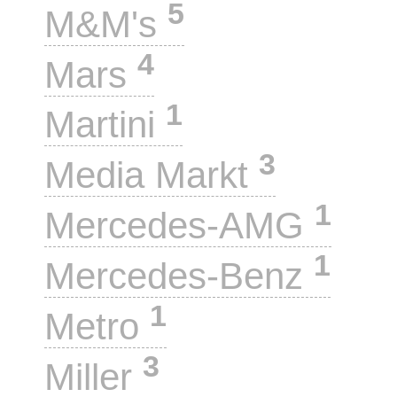
5
M&M's
4
Mars
1
Martini
3
Media Markt
1
Mercedes-AMG
1
Mercedes-Benz
1
Metro
3
Miller