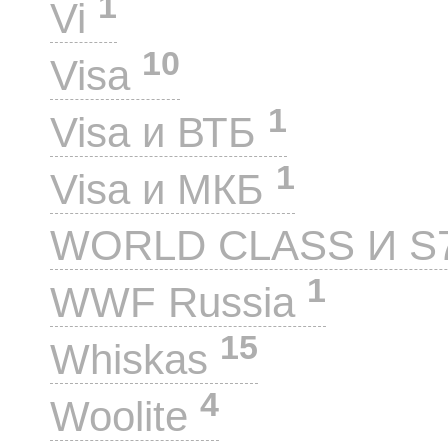
1
Vi
10
Visa
1
Visa и ВТБ
1
Visa и МКБ
WORLD CLASS И S
1
WWF Russia
15
Whiskas
4
Woolite