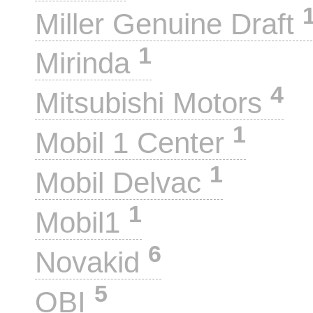
Miller Genuine Draft
1
Mirinda
4
Mitsubishi Motors
1
Mobil 1 Center
1
Mobil Delvac
1
Mobil1
6
Novakid
5
OBI