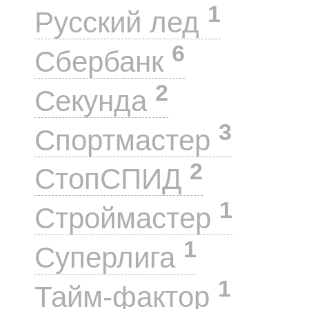
1
Русский лед
6
Сбербанк
2
Секунда
3
Спортмастер
2
СтопСПИД
1
Строймастер
1
Суперлига
1
Тайм-фактор