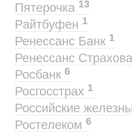
13
Пятерочка
1
Райтбуфен
1
Ренессанс Банк
Ренессанс Страхов
6
Росбанк
1
Росгосстрах
Российские железн
6
Ростелеком