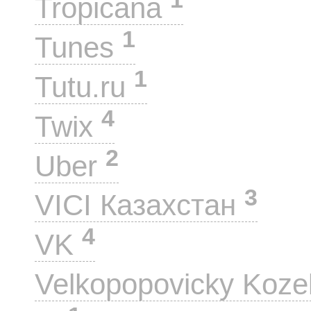
Tropicana
1
Tunes
1
Tutu.ru
4
Twix
2
Uber
3
VICI Казахстан
4
VK
Velkopopovicky Koze