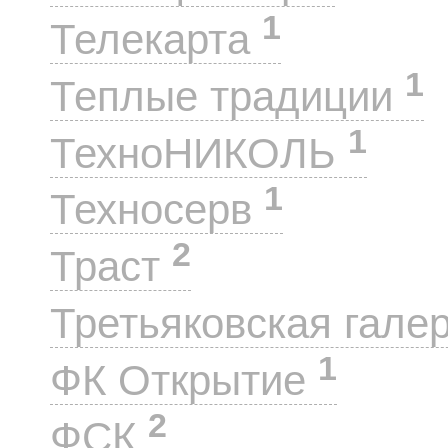
1
Телекарта
1
Теплые традиции
1
ТехноНИКОЛЬ
1
Техносерв
2
Траст
Третьяковская гале
1
ФК Открытие
2
ФСК