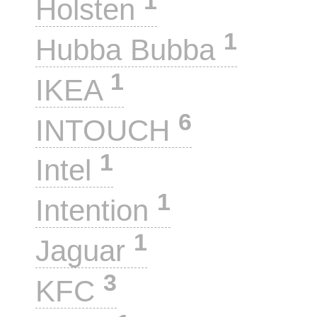
1
Holsten
1
Hubba Bubba
1
IKEA
6
INTOUCH
1
Intel
1
Intention
1
Jaguar
3
KFC