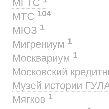
МГТС
104
МТС
1
МЮЗ
1
Мигрениум
1
Москвариум
Московский кредит
Музей истории ГУЛ
1
Мягков