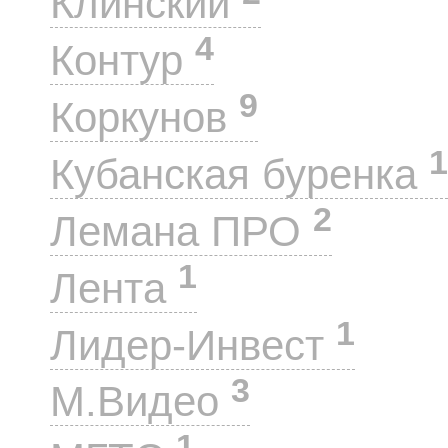
Клинский
4
Контур
9
Коркунов
1
Кубанская буренка
2
Лемана ПРО
1
Лента
1
Лидер-Инвест
3
М.Видео
1