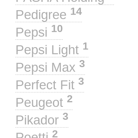
14
Pedigree
10
Pepsi
1
Pepsi Light
3
Pepsi Max
3
Perfect Fit
2
Peugeot
3
Pikador
2
Poetti