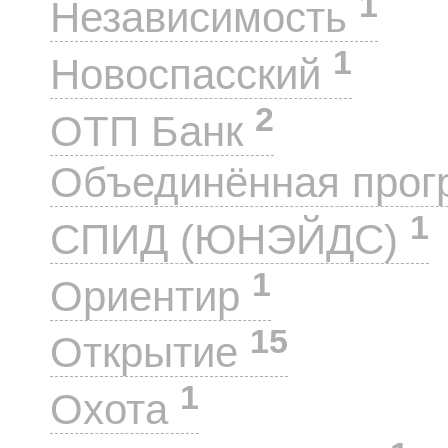
1
Независимость
1
Новоспасский
2
ОТП Банк
Объединённая прог
1
СПИД (ЮНЭЙДС)
1
Ориентир
15
Открытие
1
Охота