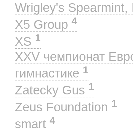
Wrigley's Spearmint, 
4
X5 Group
1
XS
XXV чемпионат Евр
1
гимнастике
1
Zatecky Gus
1
Zeus Foundation
4
smart