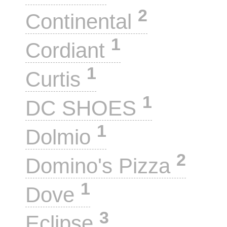
2
Continental
1
Cordiant
1
Curtis
1
DC SHOES
1
Dolmio
2
Domino's Pizza
1
Dove
3
Eclipse