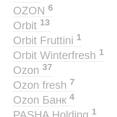
6
OZON
13
Orbit
1
Orbit Fruttini
1
Orbit Winterfresh
37
Ozon
7
Ozon fresh
4
Ozon Банк
1
PASHA Holding