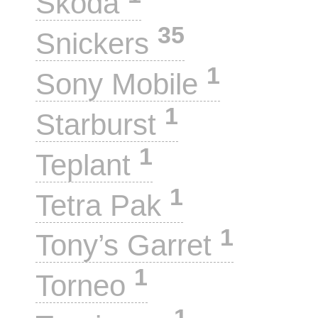
Skoda
35
Snickers
1
Sony Mobile
1
Starburst
1
Teplant
1
Tetra Pak
1
Tony’s Garret
1
Torneo
1