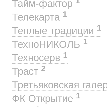
1
Тайм-фактор
1
Телекарта
1
Теплые традиции
1
ТехноНИКОЛЬ
1
Техносерв
2
Траст
Третьяковская гале
1
ФК Открытие