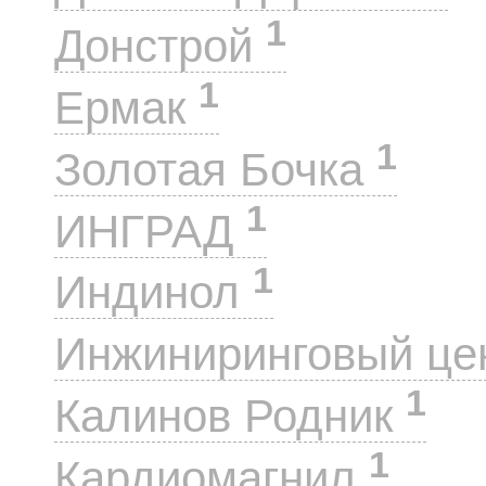
1
Донстрой
1
Ермак
1
Золотая Бочка
1
ИНГРАД
1
Индинол
Инжиниринговый це
1
Калинов Родник
1
Кардиомагнил