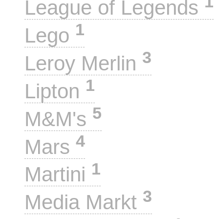
1
League of Legends
1
Lego
3
Leroy Merlin
1
Lipton
5
M&M's
4
Mars
1
Martini
3
Media Markt