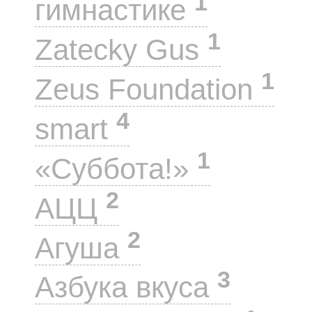
1
гимнастике
1
Zatecky Gus
1
Zeus Foundation
4
smart
1
«Суббота!»
2
АЦЦ
2
Агуша
3
Азбука вкуса