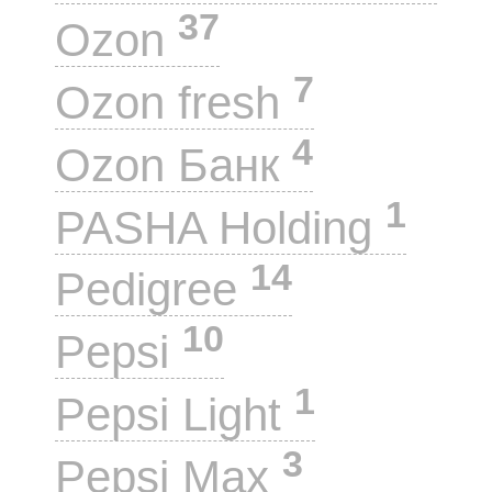
37
Ozon
7
Ozon fresh
4
Ozon Банк
1
PASHA Holding
14
Pedigree
10
Pepsi
1
Pepsi Light
3
Pepsi Max