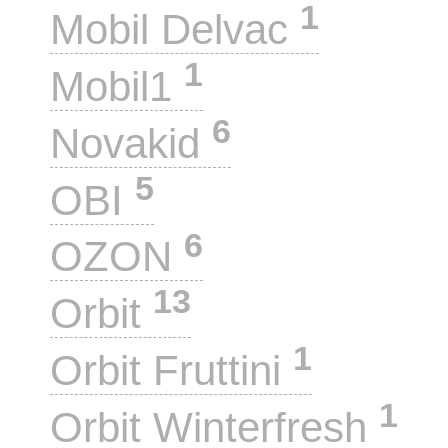
1
Mobil Delvac
1
Mobil1
6
Novakid
5
OBI
6
OZON
13
Orbit
1
Orbit Fruttini
1
Orbit Winterfresh