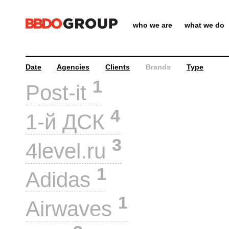
who we are
what we do
Date
Agencies
Clients
Brands
Type
1
Post-it
4
1-й ДСК
3
4level.ru
1
Adidas
1
Airwaves