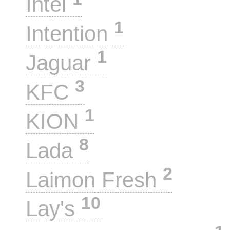
Intel
1
Intention
1
Jaguar
3
KFC
1
KION
8
Lada
2
Laimon Fresh
10
Lay's