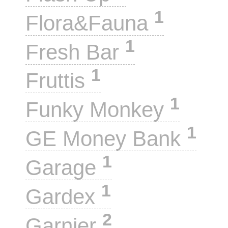
1
Flora&Fauna
1
Fresh Bar
1
Fruttis
1
Funky Monkey
1
GE Money Bank
1
Garage
1
Gardex
2
Garnier