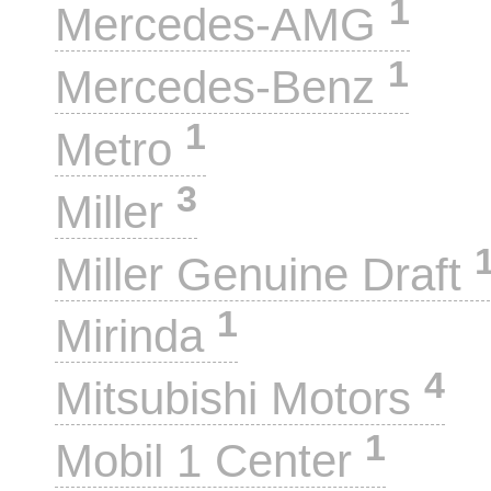
1
Mercedes-AMG
1
Mercedes-Benz
1
Metro
3
Miller
Miller Genuine Draft
1
Mirinda
4
Mitsubishi Motors
1
Mobil 1 Center