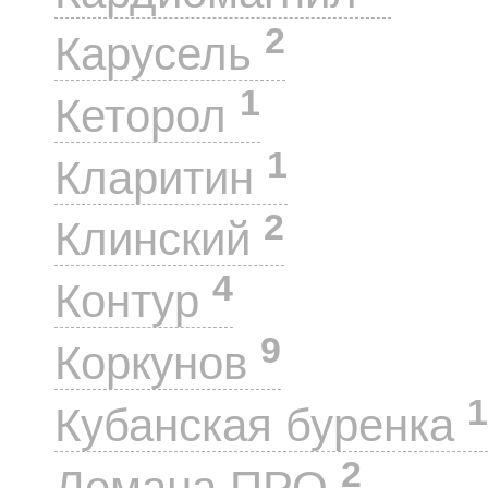
2
Карусель
1
Кеторол
1
Кларитин
2
Клинский
4
Контур
9
Коркунов
1
Кубанская буренка
2
Лемана ПРО