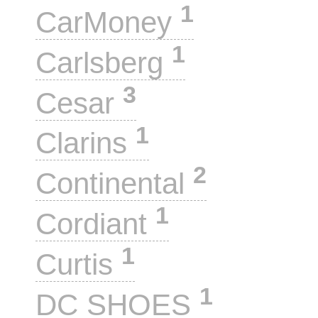
1
CarMoney
1
Carlsberg
3
Cesar
1
Clarins
2
Continental
1
Cordiant
1
Curtis
1
DC SHOES