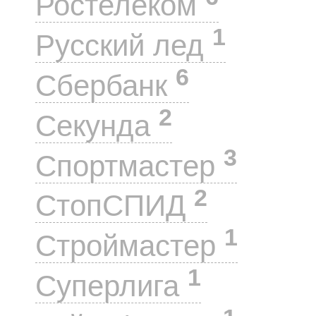
Ростелеком
1
Русский лед
6
Сбербанк
2
Секунда
3
Спортмастер
2
СтопСПИД
1
Строймастер
1
Суперлига