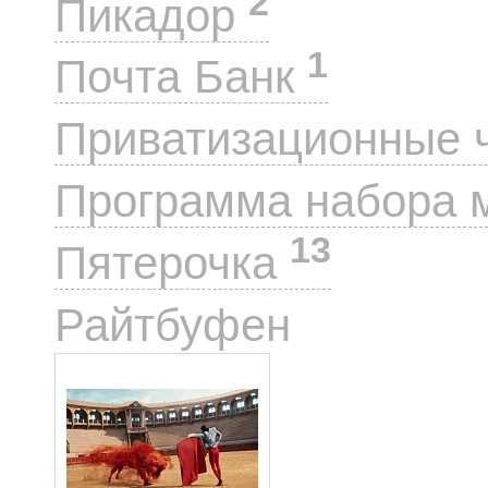
2
Пикадор
1
Почта Банк
Приватизационные 
Программа набора 
13
Пятерочка
1
Райтбуфен