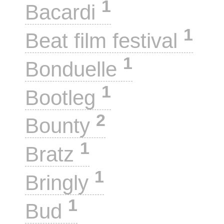
1
Bacardi
1
Beat film festival
1
Bonduelle
1
Bootleg
2
Bounty
1
Bratz
1
Bringly
1
Bud