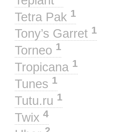
Teplant
1
Tetra Pak
1
Tony’s Garret
1
Torneo
1
Tropicana
1
Tunes
1
Tutu.ru
4
Twix
2