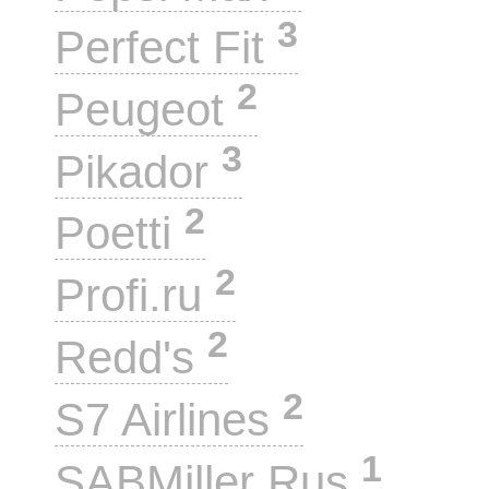
3
Perfect Fit
2
Peugeot
3
Pikador
2
Poetti
2
Profi.ru
2
Redd's
2
S7 Airlines
1
SABMiller Rus