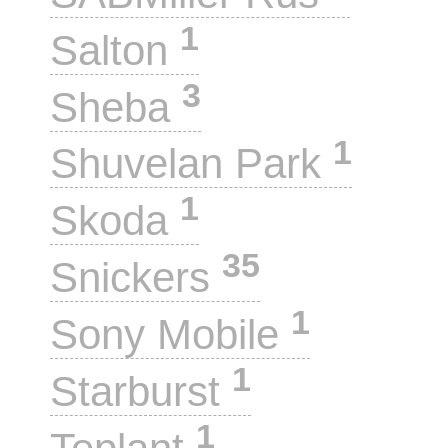
1
Salton
3
Sheba
1
Shuvelan Park
1
Skoda
35
Snickers
1
Sony Mobile
1
Starburst
1