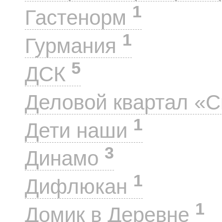
1
Гастенорм
1
Гурмания
5
ДСК
Деловой квартал «
1
Дети наши
3
Динамо
1
Дифлюкан
1
Домик в Деревне