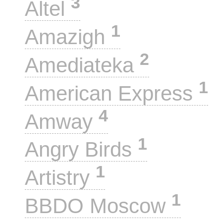
3
Altel
1
Amazigh
2
Amediateka
1
American Express
4
Amway
1
Angry Birds
1
Artistry
1
BBDO Moscow