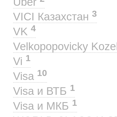
Uber
3
VICI Казахстан
4
VK
Velkopopovicky Koze
1
Vi
10
Visa
1
Visa и ВТБ
1
Visa и МКБ