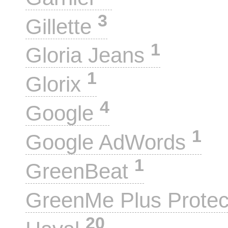
3
Gillette
1
Gloria Jeans
1
Glorix
4
Google
1
Google AdWords
1
GreenBeat
GreenMe Plus Prote
20