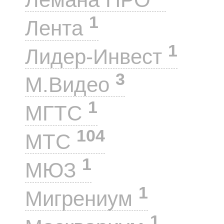
1
Лента
1
Лидер-Инвест
3
М.Видео
1
МГТС
104
МТС
1
МЮЗ
1
Мигрениум
1