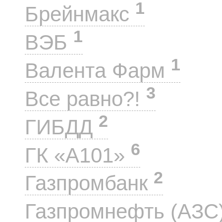
1
Брейнмакс
1
ВЭБ
1
Валента Фарм
3
Все равно?!
2
ГИБДД
6
ГК «А101»
2
Газпромбанк
Газпромнефть (АЗС