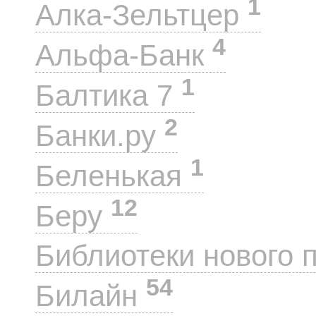
1
Алка-Зельтцер
4
Альфа-Банк
1
Балтика 7
2
Банки.ру
1
Беленькая
12
Беру
Библиотеки нового 
54
Билайн