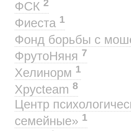
2
ФСК
1
Фиеста
Фонд борьбы с мо
7
ФрутоНяня
1
Хелинорм
8
Хрусteam
Центр психологиче
1
семейные»