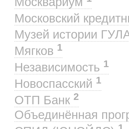
Москвариум
Московский кредит
Музей истории ГУЛ
1
Мягков
1
Независимость
1
Новоспасский
2
ОТП Банк
Объединённая прог
1