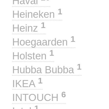
Haval
1
Heineken
1
Heinz
1
Hoegaarden
1
Holsten
1
Hubba Bubba
1
IKEA
6
INTOUCH
1