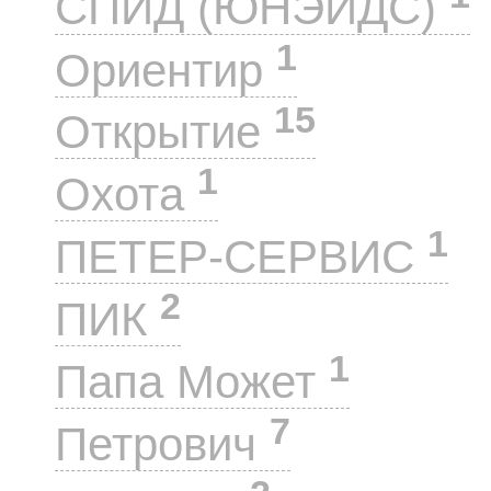
СПИД (ЮНЭЙДС)
1
Ориентир
15
Открытие
1
Охота
1
ПЕТЕР-СЕРВИС
2
ПИК
1
Папа Может
7
Петрович