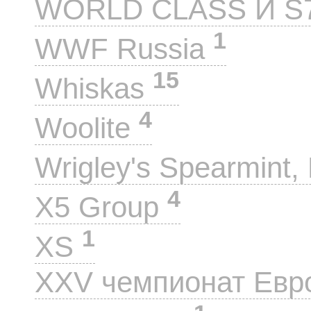
WORLD CLASS И S
1
WWF Russia
15
Whiskas
4
Woolite
Wrigley's Spearmint, 
4
X5 Group
1
XS
XXV чемпионат Евр