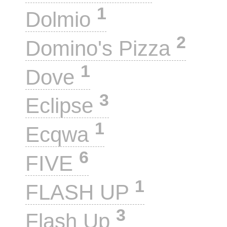
1
Dolmio
2
Domino's Pizza
1
Dove
3
Eclipse
1
Ecqwa
6
FIVE
1
FLASH UP
3
Flash Up