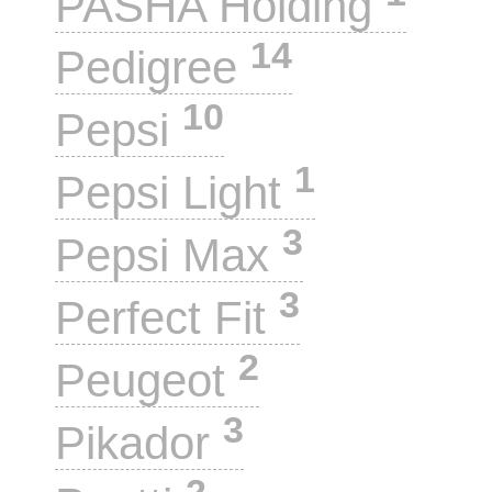
PASHA Holding
14
Pedigree
10
Pepsi
1
Pepsi Light
3
Pepsi Max
3
Perfect Fit
2
Peugeot
3
Pikador
2