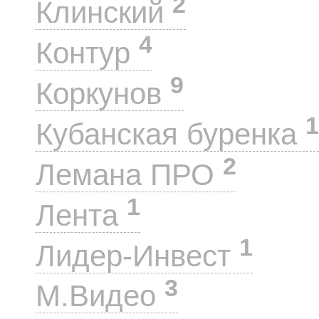
2
Клинский
4
Контур
9
Коркунов
1
Кубанская буренка
2
Лемана ПРО
1
Лента
1
Лидер-Инвест
3
М.Видео