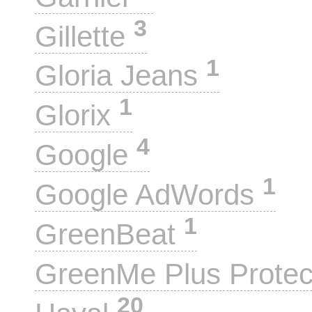
3
Gillette
1
Gloria Jeans
1
Glorix
4
Google
1
Google AdWords
1
GreenBeat
GreenMe Plus Prote
20