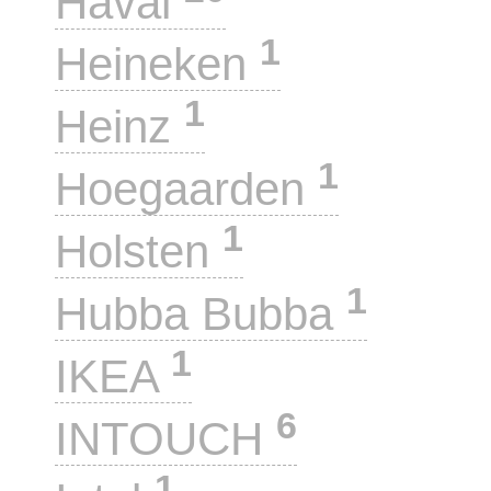
Haval
1
Heineken
1
Heinz
1
Hoegaarden
1
Holsten
1
Hubba Bubba
1
IKEA
6
INTOUCH
1