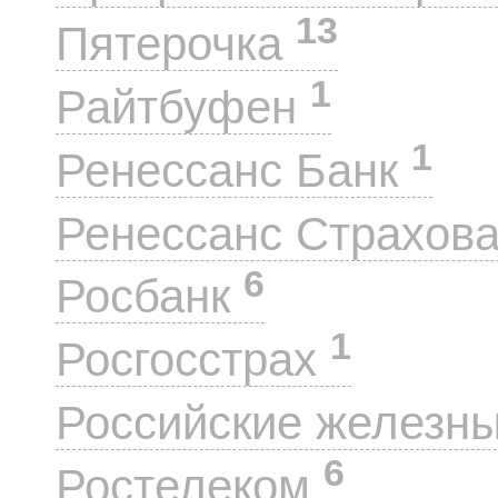
13
Пятерочка
1
Райтбуфен
1
Ренессанс Банк
Ренессанс Страхов
6
Росбанк
1
Росгосстрах
Российские железн
6
Ростелеком