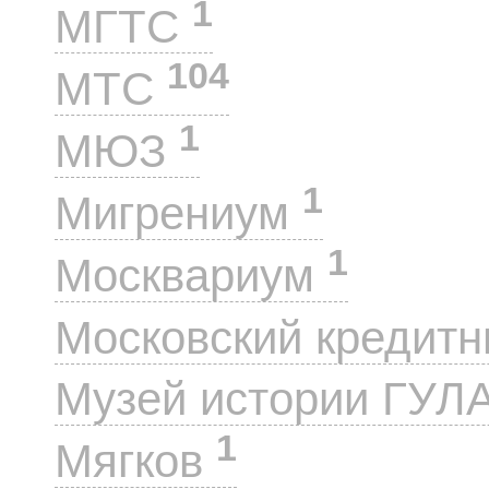
1
МГТС
104
МТС
1
МЮЗ
1
Мигрениум
1
Москвариум
Московский кредит
Музей истории ГУЛ
1
Мягков