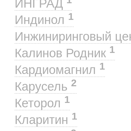
ИНГРАД
1
Индинол
Инжиниринговый це
1
Калинов Родник
1
Кардиомагнил
2
Карусель
1
Кеторол
1
Кларитин