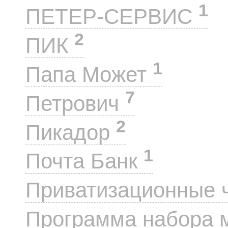
1
ПЕТЕР-СЕРВИС
2
ПИК
1
Папа Может
7
Петрович
2
Пикадор
1
Почта Банк
Приватизационные 
Программа набора 