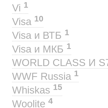
1
Vi
10
Visa
1
Visa и ВТБ
1
Visa и МКБ
WORLD CLASS И S
1
WWF Russia
15
Whiskas
4
Woolite