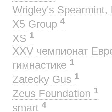
Wrigley's Spearmint, 
4
X5 Group
1
XS
XXV чемпионат Евр
1
гимнастике
1
Zatecky Gus
1
Zeus Foundation
4
smart