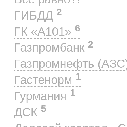
2
ГИБДД
6
ГК «А101»
2
Газпромбанк
Газпромнефть (АЗС
1
Гастенорм
1
Гурмания
5
ДСК