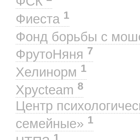
ФСК
1
Фиеста
Фонд борьбы с мо
7
ФрутоНяня
1
Хелинорм
8
Хрусteam
Центр психологиче
1
семейные»
1