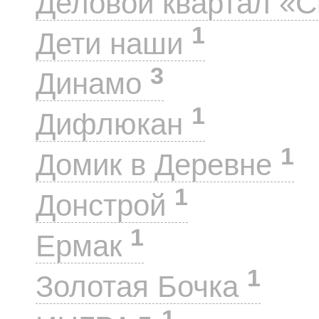
Деловой квартал «
1
Дети наши
3
Динамо
1
Дифлюкан
1
Домик в Деревне
1
Донстрой
1
Ермак
1
Золотая Бочка
1