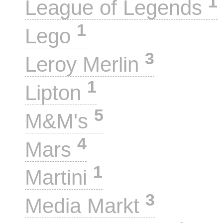
1
League of Legends
1
Lego
3
Leroy Merlin
1
Lipton
5
M&M's
4
Mars
1
Martini
3
Media Markt