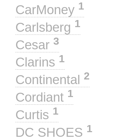
1
CarMoney
1
Carlsberg
3
Cesar
1
Clarins
2
Continental
1
Cordiant
1
Curtis
1
DC SHOES