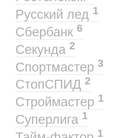
1
Русский лед
6
Сбербанк
2
Секунда
3
Спортмастер
2
СтопСПИД
1
Строймастер
1
Суперлига
1
Тайм-фактор