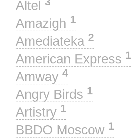
3
Altel
1
Amazigh
2
Amediateka
1
American Express
4
Amway
1
Angry Birds
1
Artistry
1
BBDO Moscow