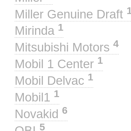
Miller Genuine Draft
1
Mirinda
4
Mitsubishi Motors
1
Mobil 1 Center
1
Mobil Delvac
1
Mobil1
6
Novakid
5
OBI