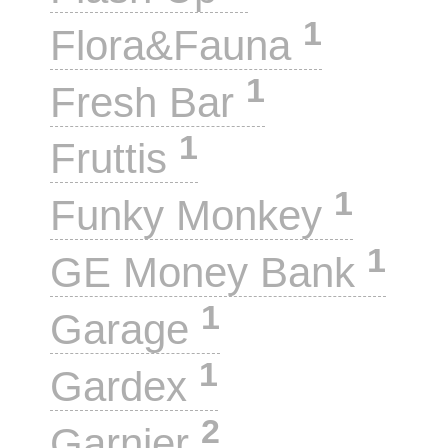
1
Flora&Fauna
1
Fresh Bar
1
Fruttis
1
Funky Monkey
1
GE Money Bank
1
Garage
1
Gardex
2
Garnier