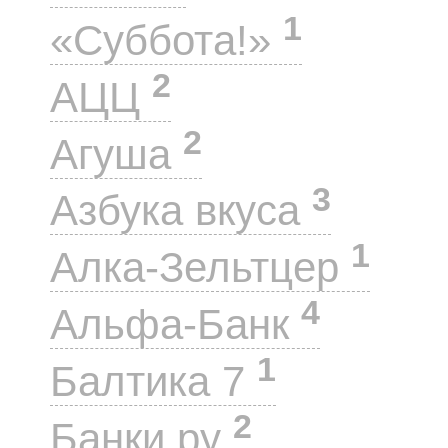
1
«Суббота!»
2
АЦЦ
2
Агуша
3
Азбука вкуса
1
Алка-Зельтцер
4
Альфа-Банк
1
Балтика 7
2
Банки.ру