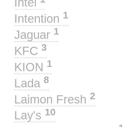
Intel
1
Intention
1
Jaguar
3
KFC
1
KION
8
Lada
2
Laimon Fresh
10
Lay's