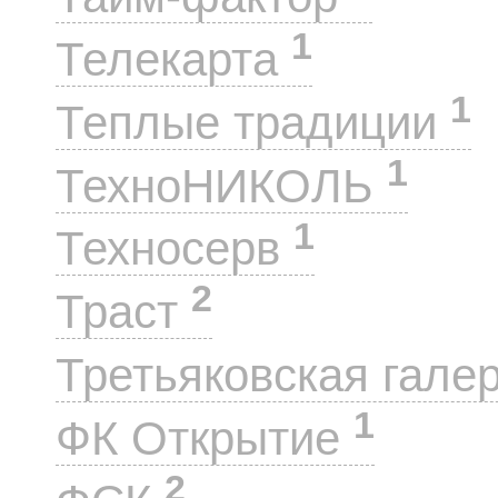
1
Телекарта
1
Теплые традиции
1
ТехноНИКОЛЬ
1
Техносерв
2
Траст
Третьяковская гале
1
ФК Открытие
2