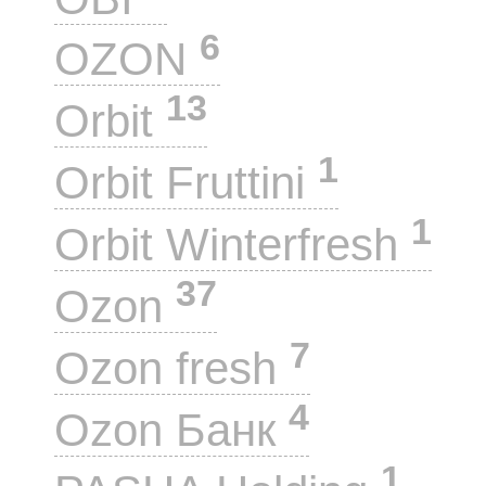
6
OZON
13
Orbit
1
Orbit Fruttini
1
Orbit Winterfresh
37
Ozon
7
Ozon fresh
4
Ozon Банк
1