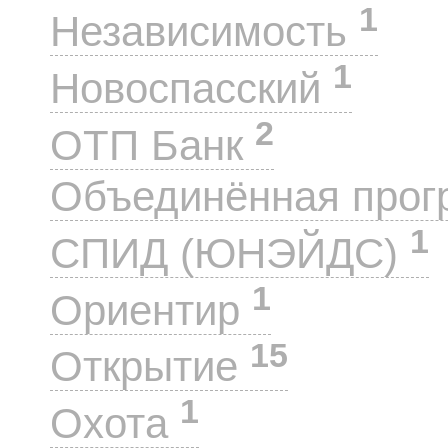
1
Независимость
1
Новоспасский
2
ОТП Банк
Объединённая прог
1
СПИД (ЮНЭЙДС)
1
Ориентир
15
Открытие
1
Охота