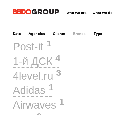
who we are
what we do
Date
Agencies
Clients
Brands
Type
1
Post-it
4
1-й ДСК
3
4level.ru
1
Adidas
1
Airwaves