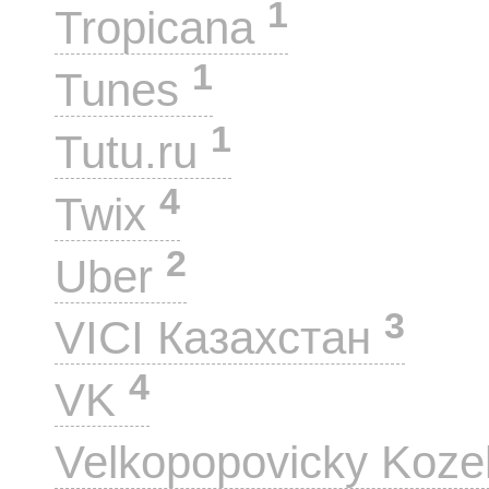
1
Tropicana
1
Tunes
1
Tutu.ru
4
Twix
2
Uber
3
VICI Казахстан
4
VK
Velkopopovicky Koze