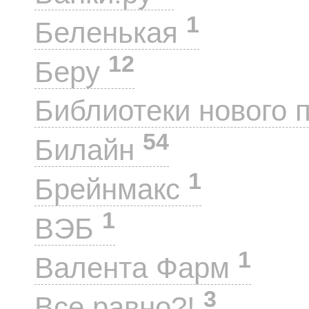
1
Беленькая
12
Беру
Библиотеки нового 
54
Билайн
1
Брейнмакс
1
ВЭБ
1
Валента Фарм
3
Все равно?!