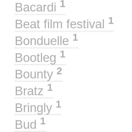
1
Bacardi
1
Beat film festival
1
Bonduelle
1
Bootleg
2
Bounty
1
Bratz
1
Bringly
1
Bud