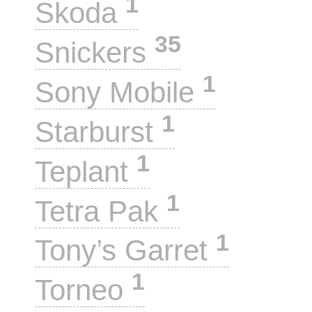
1
Skoda
35
Snickers
1
Sony Mobile
1
Starburst
1
Teplant
1
Tetra Pak
1
Tony’s Garret
1
Torneo