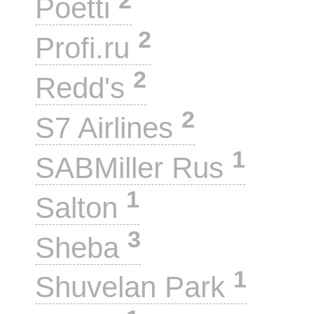
Poetti
2
Profi.ru
2
Redd's
2
S7 Airlines
1
SABMiller Rus
1
Salton
3
Sheba
1
Shuvelan Park