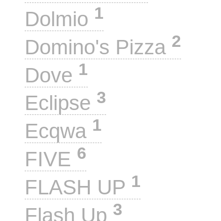
1
Dolmio
2
Domino's Pizza
1
Dove
3
Eclipse
1
Ecqwa
6
FIVE
1
FLASH UP
3
Flash Up