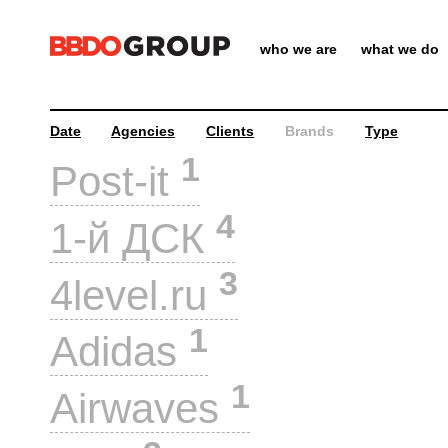
who we are
what we do
Date
Agencies
Clients
Brands
Type
1
Post-it
4
1-й ДСК
3
4level.ru
1
Adidas
1
Airwaves