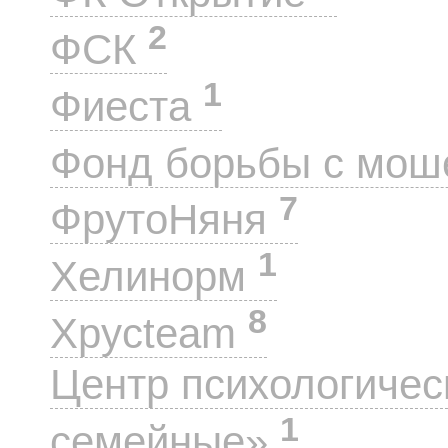
2
ФСК
1
Фиеста
Фонд борьбы с мо
7
ФрутоНяня
1
Хелинорм
8
Хрусteam
Центр психологиче
1
семейные»