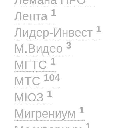
1
Лента
1
Лидер-Инвест
3
М.Видео
1
МГТС
104
МТС
1
МЮЗ
1
Мигрениум
1