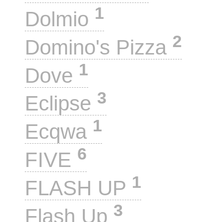
1
Dolmio
2
Domino's Pizza
1
Dove
3
Eclipse
1
Ecqwa
6
FIVE
1
FLASH UP
3
Flash Up