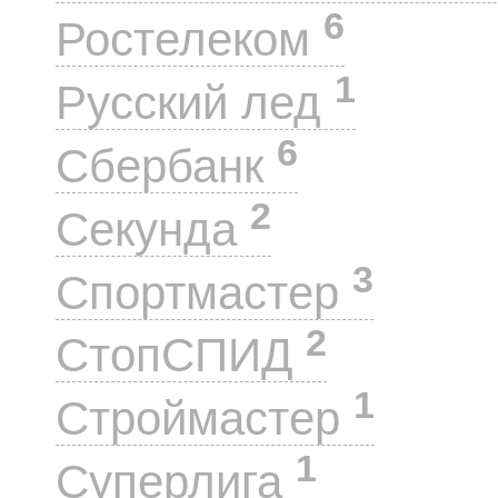
6
Ростелеком
1
Русский лед
6
Сбербанк
2
Секунда
3
Спортмастер
2
СтопСПИД
1
Строймастер
1
Суперлига