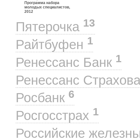
Программа набора
молодых специалистов,
2012
13
Пятерочка
1
Райтбуфен
1
Ренессанс Банк
Ренессанс Страхов
6
Росбанк
1
Росгосстрах
Российские железн