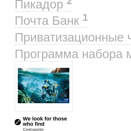
2
Пикадор
1
Почта Банк
Приватизационные 
Программа набора 
We look for those
who find
Contrapunto