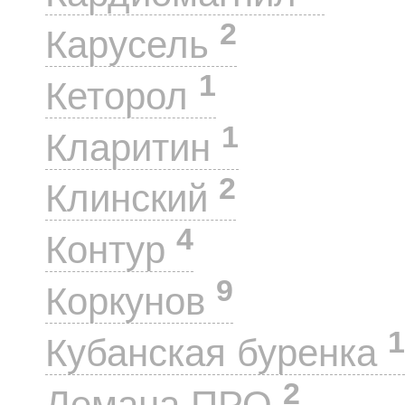
2
Карусель
1
Кеторол
1
Кларитин
2
Клинский
4
Контур
9
Коркунов
1
Кубанская буренка
2
Лемана ПРО