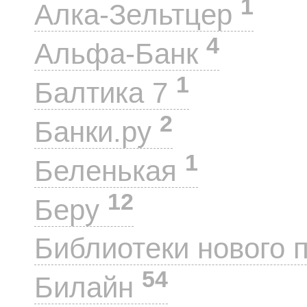
1
Алка-Зельтцер
4
Альфа-Банк
1
Балтика 7
2
Банки.ру
1
Беленькая
12
Беру
Библиотеки нового 
54
Билайн