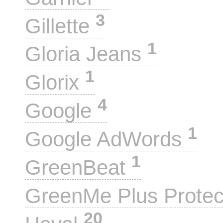
3
Gillette
1
Gloria Jeans
1
Glorix
4
Google
1
Google AdWords
1
GreenBeat
GreenMe Plus Prote
20