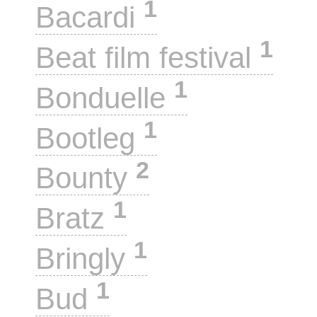
1
Bacardi
1
Beat film festival
1
Bonduelle
1
Bootleg
2
Bounty
1
Bratz
1
Bringly
1
Bud