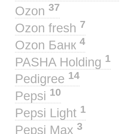
37
Ozon
7
Ozon fresh
4
Ozon Банк
1
PASHA Holding
14
Pedigree
10
Pepsi
1
Pepsi Light
3
Pepsi Max