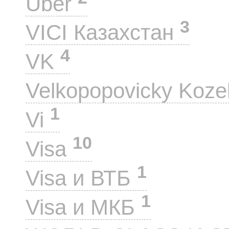
Uber
3
VICI Казахстан
4
VK
Velkopopovicky Koze
1
Vi
10
Visa
1
Visa и ВТБ
1
Visa и МКБ