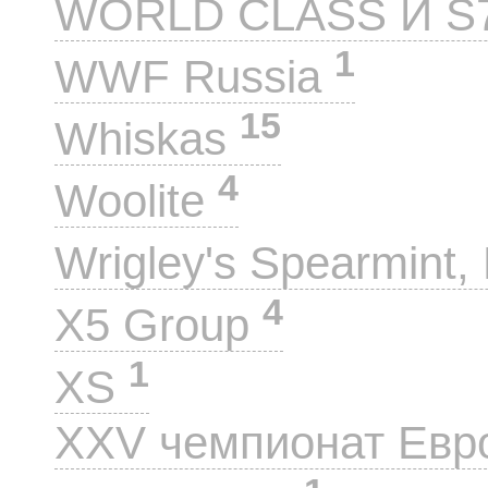
WORLD CLASS И S
1
WWF Russia
15
Whiskas
4
Woolite
Wrigley's Spearmint, 
4
X5 Group
1
XS
XXV чемпионат Евр