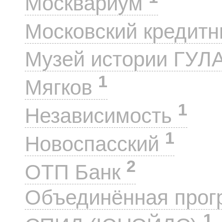
Москвариум
Московский кредит
Музей истории ГУЛ
1
Мягков
1
Независимость
1
Новоспасский
2
ОТП Банк
Объединённая прог
1