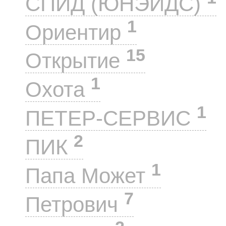
СПИД (ЮНЭЙДС)
1
Ориентир
15
Открытие
1
Охота
1
ПЕТЕР-СЕРВИС
2
ПИК
1
Папа Может
7
Петрович