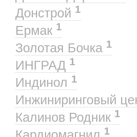
1
Донстрой
1
Ермак
1
Золотая Бочка
1
ИНГРАД
1
Индинол
Инжиниринговый це
1
Калинов Родник
1
Кардиомагнил