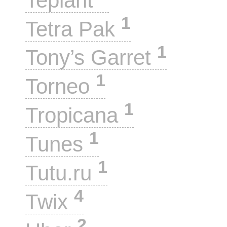
Teplant
1
Tetra Pak
1
Tony’s Garret
1
Torneo
1
Tropicana
1
Tunes
1
Tutu.ru
4
Twix
2