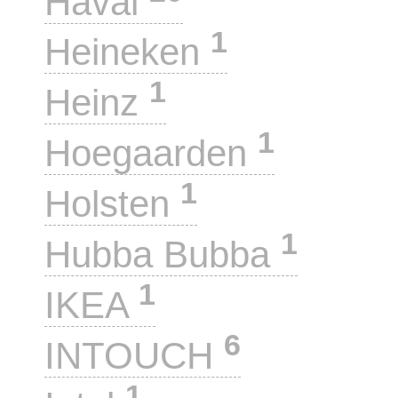
Haval
1
Heineken
1
Heinz
1
Hoegaarden
1
Holsten
1
Hubba Bubba
1
IKEA
6
INTOUCH
1