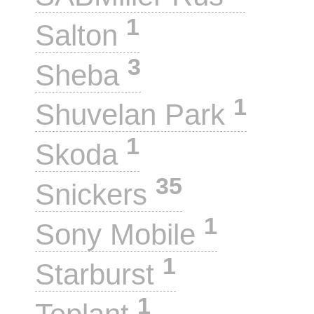
1
Salton
3
Sheba
1
Shuvelan Park
1
Skoda
35
Snickers
1
Sony Mobile
1
Starburst
1