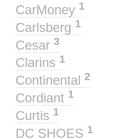
1
CarMoney
1
Carlsberg
3
Cesar
1
Clarins
2
Continental
1
Cordiant
1
Curtis
1
DC SHOES