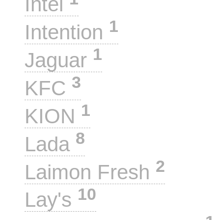
Intel
1
Intention
1
Jaguar
3
KFC
1
KION
8
Lada
2
Laimon Fresh
10
Lay's