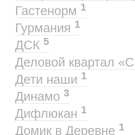
1
Гастенорм
1
Гурмания
5
ДСК
Деловой квартал «
1
Дети наши
3
Динамо
1
Дифлюкан
1
Домик в Деревне