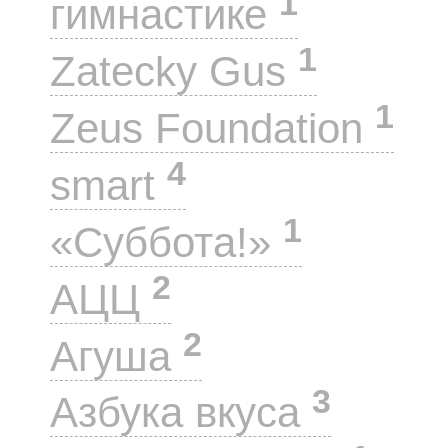
1
гимнастике
1
Zatecky Gus
1
Zeus Foundation
4
smart
1
«Суббота!»
2
АЦЦ
2
Агуша
3
Азбука вкуса