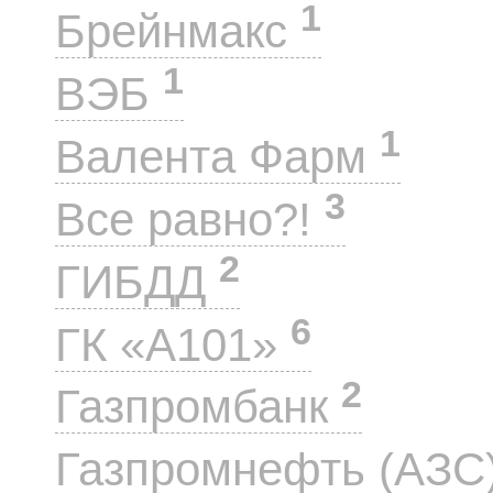
1
Брейнмакс
1
ВЭБ
1
Валента Фарм
3
Все равно?!
2
ГИБДД
6
ГК «А101»
2
Газпромбанк
Газпромнефть (АЗС