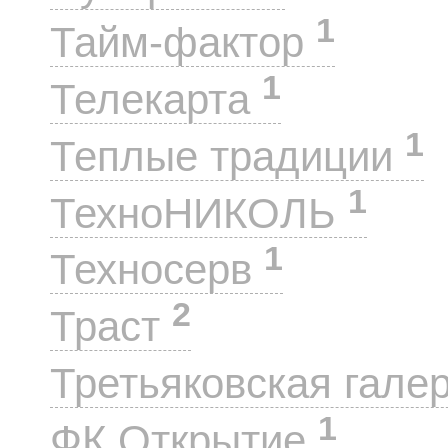
1
Тайм-фактор
1
Телекарта
1
Теплые традиции
1
ТехноНИКОЛЬ
1
Техносерв
2
Траст
Третьяковская гале
1
ФК Открытие