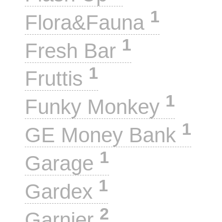
1
Flora&Fauna
1
Fresh Bar
1
Fruttis
1
Funky Monkey
1
GE Money Bank
1
Garage
1
Gardex
2
Garnier