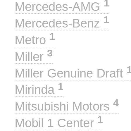
1
Mercedes-AMG
1
Mercedes-Benz
1
Metro
3
Miller
Miller Genuine Draft
1
Mirinda
4
Mitsubishi Motors
1
Mobil 1 Center