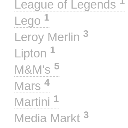
1
League of Legends
1
Lego
3
Leroy Merlin
1
Lipton
5
M&M's
4
Mars
1
Martini
3
Media Markt