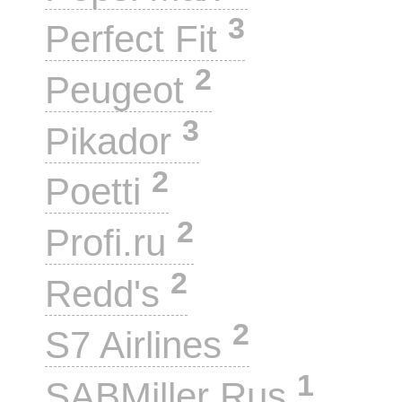
3
Perfect Fit
2
Peugeot
3
Pikador
2
Poetti
2
Profi.ru
2
Redd's
2
S7 Airlines
1
SABMiller Rus