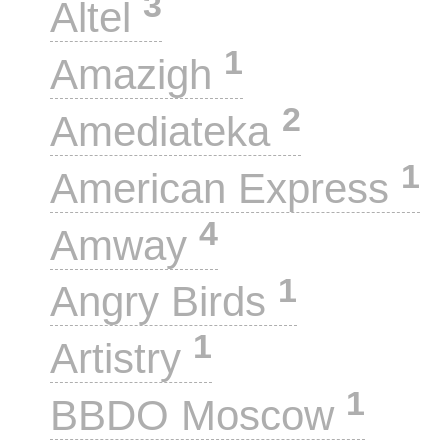
3
Altel
1
Amazigh
2
Amediateka
1
American Express
4
Amway
1
Angry Birds
1
Artistry
1
BBDO Moscow