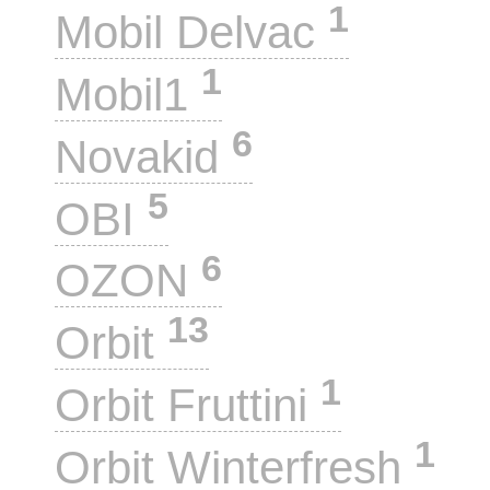
1
Mobil Delvac
1
Mobil1
6
Novakid
5
OBI
6
OZON
13
Orbit
1
Orbit Fruttini
1
Orbit Winterfresh