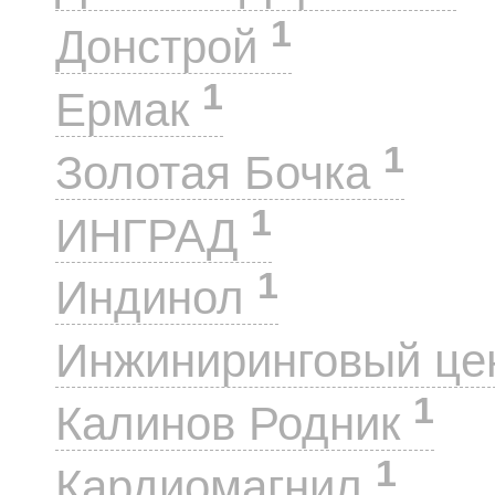
1
Донстрой
1
Ермак
1
Золотая Бочка
1
ИНГРАД
1
Индинол
Инжиниринговый це
1
Калинов Родник
1
Кардиомагнил