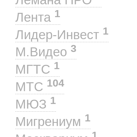
1
Лента
1
Лидер-Инвест
3
М.Видео
1
МГТС
104
МТС
1
МЮЗ
1
Мигрениум
1