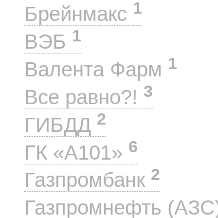
1
Брейнмакс
1
ВЭБ
1
Валента Фарм
3
Все равно?!
2
ГИБДД
6
ГК «А101»
2
Газпромбанк
Газпромнефть (АЗС