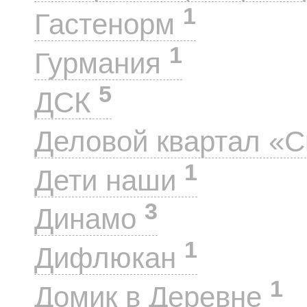
1
Гастенорм
1
Гурмания
5
ДСК
Деловой квартал «
1
Дети наши
3
Динамо
1
Дифлюкан
1
Домик в Деревне