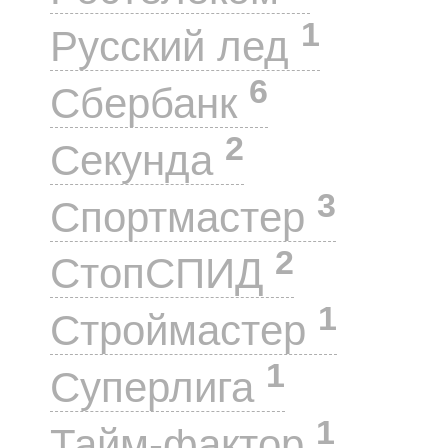
1
Русский лед
6
Сбербанк
2
Секунда
3
Спортмастер
2
СтопСПИД
1
Строймастер
1
Суперлига
1
Тайм-фактор