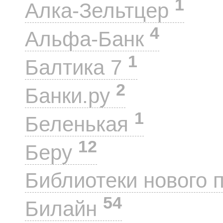
1
Алка-Зельтцер
4
Альфа-Банк
1
Балтика 7
2
Банки.ру
1
Беленькая
12
Беру
Библиотеки нового 
54
Билайн