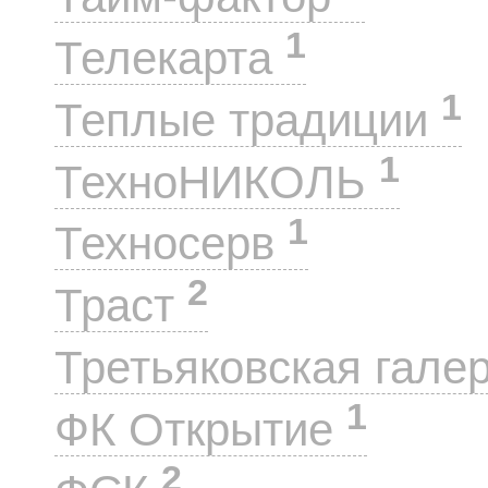
1
Телекарта
1
Теплые традиции
1
ТехноНИКОЛЬ
1
Техносерв
2
Траст
Третьяковская гале
1
ФК Открытие
2