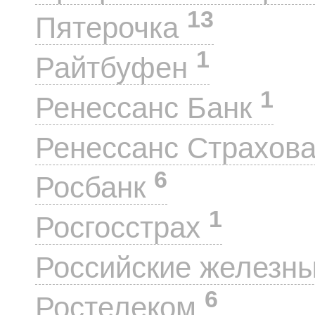
13
Пятерочка
1
Райтбуфен
1
Ренессанс Банк
Ренессанс Страхов
6
Росбанк
1
Росгосстрах
Российские железн
6
Ростелеком