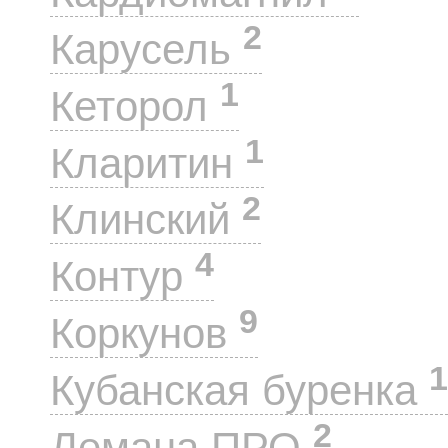
2
Карусель
1
Кеторол
1
Кларитин
2
Клинский
4
Контур
9
Коркунов
1
Кубанская буренка
2
Лемана ПРО