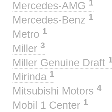
1
Mercedes-AMG
1
Mercedes-Benz
1
Metro
3
Miller
Miller Genuine Draft
1
Mirinda
4
Mitsubishi Motors
1
Mobil 1 Center