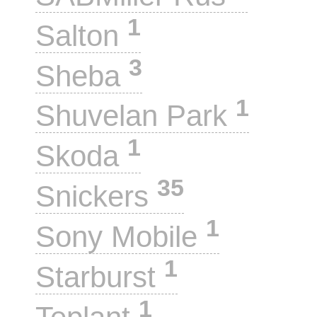
1
Salton
3
Sheba
1
Shuvelan Park
1
Skoda
35
Snickers
1
Sony Mobile
1
Starburst
1