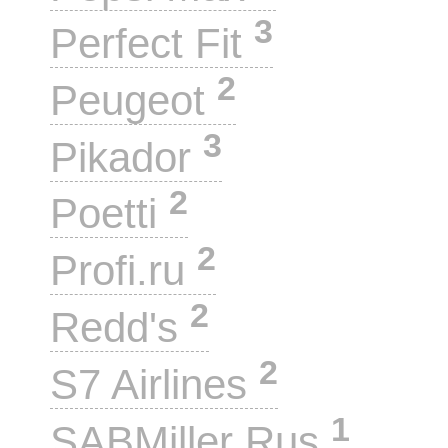
3
Perfect Fit
2
Peugeot
3
Pikador
2
Poetti
2
Profi.ru
2
Redd's
2
S7 Airlines
1
SABMiller Rus