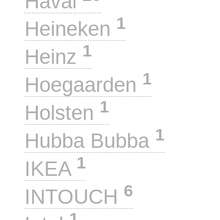
Haval
1
Heineken
1
Heinz
1
Hoegaarden
1
Holsten
1
Hubba Bubba
1
IKEA
6
INTOUCH
1