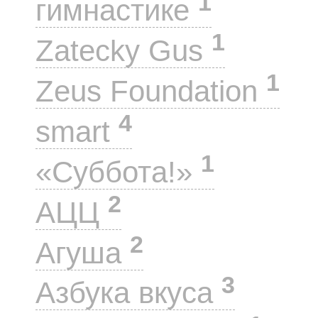
1
гимнастике
1
Zatecky Gus
1
Zeus Foundation
4
smart
1
«Суббота!»
2
АЦЦ
2
Агуша
3
Азбука вкуса