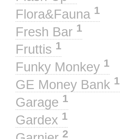
1
Flora&Fauna
1
Fresh Bar
1
Fruttis
1
Funky Monkey
1
GE Money Bank
1
Garage
1
Gardex
2
Garnier