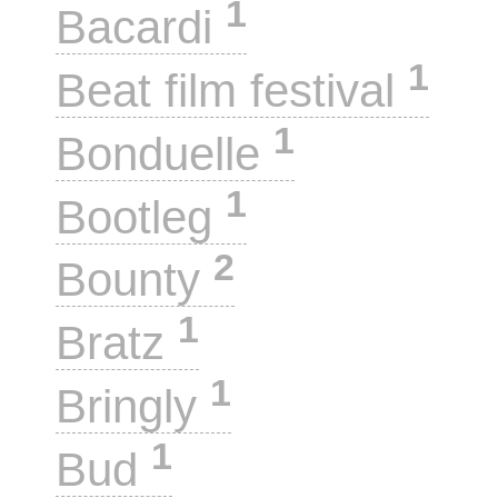
1
Bacardi
1
Beat film festival
1
Bonduelle
1
Bootleg
2
Bounty
1
Bratz
1
Bringly
1
Bud