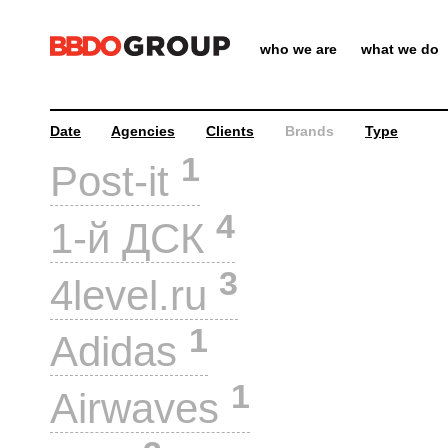
who we are
what we do
Date
Agencies
Clients
Brands
Type
1
Post-it
4
1-й ДСК
3
4level.ru
1
Adidas
1
Airwaves