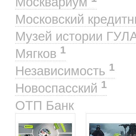
Москвариум
Московский кредит
Музей истории ГУЛ
1
Мягков
1
Независимость
1
Новоспасский
2
ОТП Банк