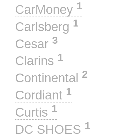
1
CarMoney
1
Carlsberg
3
Cesar
1
Clarins
2
Continental
1
Cordiant
1
Curtis
1
DC SHOES