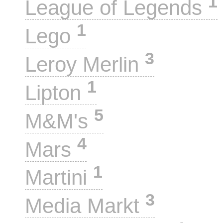
1
League of Legends
1
Lego
3
Leroy Merlin
1
Lipton
5
M&M's
4
Mars
1
Martini
3
Media Markt