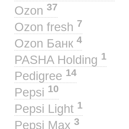
37
Ozon
7
Ozon fresh
4
Ozon Банк
1
PASHA Holding
14
Pedigree
10
Pepsi
1
Pepsi Light
3
Pepsi Max