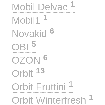
1
Mobil Delvac
1
Mobil1
6
Novakid
5
OBI
6
OZON
13
Orbit
1
Orbit Fruttini
1
Orbit Winterfresh