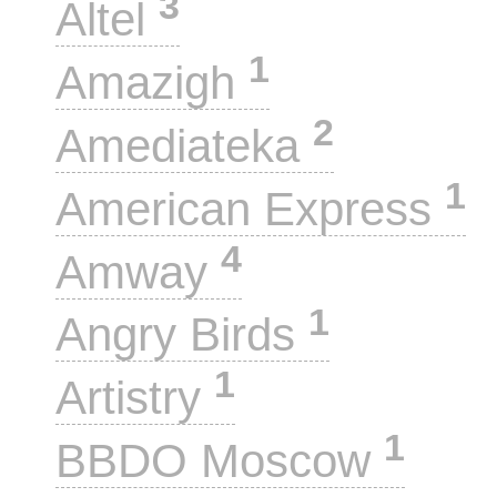
3
Altel
1
Amazigh
2
Amediateka
1
American Express
4
Amway
1
Angry Birds
1
Artistry
1
BBDO Moscow