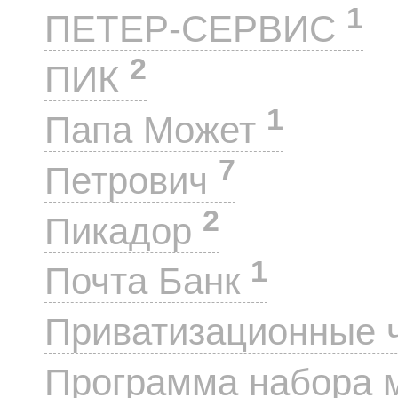
1
ПЕТЕР-СЕРВИС
2
ПИК
1
Папа Может
7
Петрович
2
Пикадор
1
Почта Банк
Приватизационные 
Программа набора 