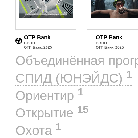
OTP Bank
OTP Bank
BBDO
BBDO
ОТП Банк, 2025
ОТП Банк, 2025
Объединённая прог
1
СПИД (ЮНЭЙДС)
1
Ориентир
15
Открытие
1
Охота