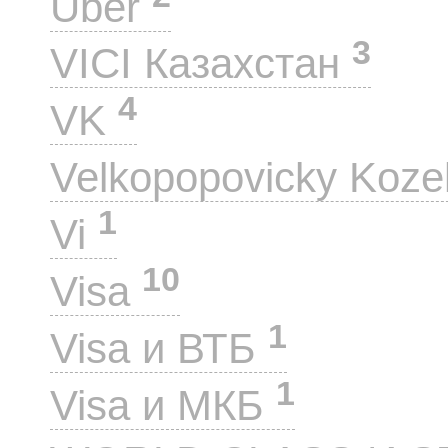
Uber
3
VICI Казахстан
4
VK
Velkopopovicky Koze
1
Vi
10
Visa
1
Visa и ВТБ
1
Visa и МКБ