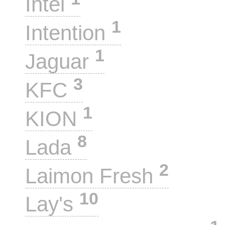
Intel
1
Intention
1
Jaguar
3
KFC
1
KION
8
Lada
2
Laimon Fresh
10
Lay's