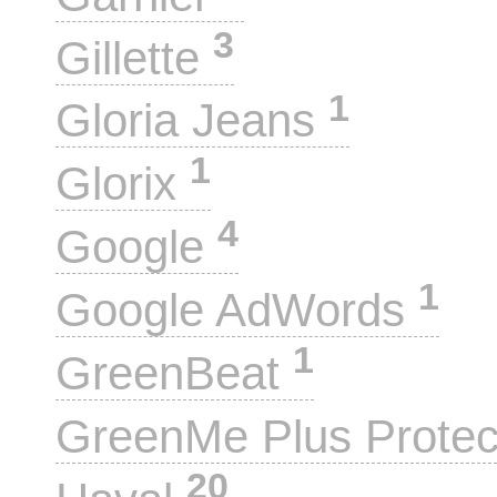
3
Gillette
1
Gloria Jeans
1
Glorix
4
Google
1
Google AdWords
1
GreenBeat
GreenMe Plus Prote
20