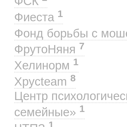
ФСК
1
Фиеста
Фонд борьбы с мо
7
ФрутоНяня
1
Хелинорм
8
Хрусteam
Центр психологиче
1
семейные»
1