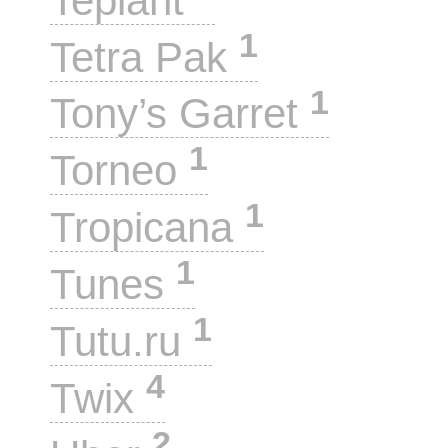
Teplant
1
Tetra Pak
1
Tony’s Garret
1
Torneo
1
Tropicana
1
Tunes
1
Tutu.ru
4
Twix
2