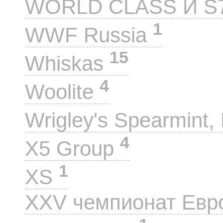
WORLD CLASS И S
1
WWF Russia
15
Whiskas
4
Woolite
Wrigley's Spearmint, 
4
X5 Group
1
XS
XXV чемпионат Евр