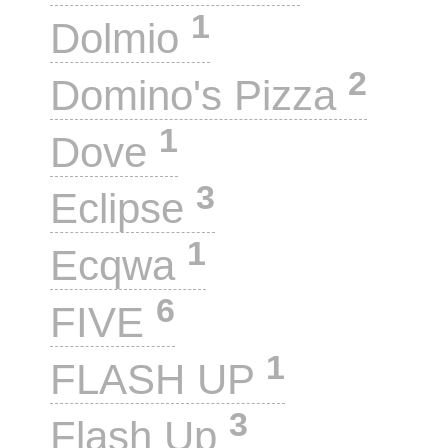
1
Dolmio
2
Domino's Pizza
1
Dove
3
Eclipse
1
Ecqwa
6
FIVE
1
FLASH UP
3
Flash Up