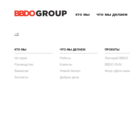
кто мы
что мы делаем
-->
КТО МЫ
ЧТО МЫ ДЕЛАЕМ
ПРОЕКТЫ
История
Работы
Лекторий BBDO
Руководство
Клиенты
BBDO RUN
Вакансии
Новый бизнес
Фонд «Дети наш
Контакты
Добрые дела