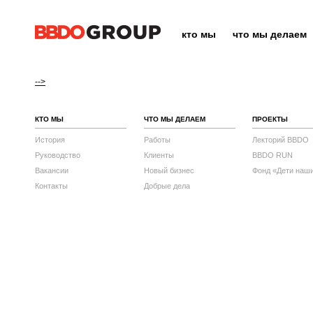
кто мы
что мы делаем
-->
КТО МЫ
ЧТО МЫ ДЕЛАЕМ
ПРОЕКТЫ
История
Работы
Лекторий BBDO
Руководство
Клиенты
BBDO RUN
Вакансии
Новый бизнес
Фонд «Дети наш
Контакты
Добрые дела