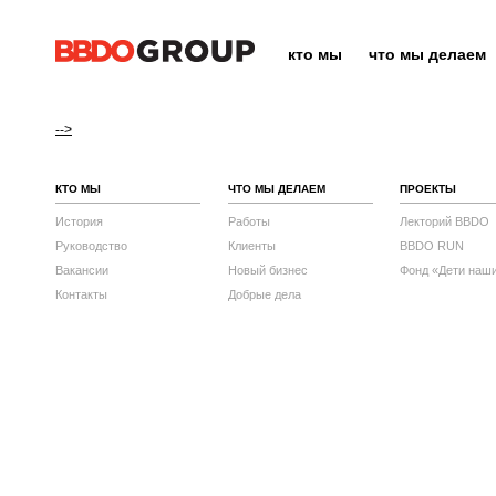
кто мы
что мы делаем
-->
КТО МЫ
ЧТО МЫ ДЕЛАЕМ
ПРОЕКТЫ
История
Работы
Лекторий BBDO
Руководство
Клиенты
BBDO RUN
Вакансии
Новый бизнес
Фонд «Дети наш
Контакты
Добрые дела