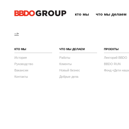
кто мы
что мы делаем
-->
КТО МЫ
ЧТО МЫ ДЕЛАЕМ
ПРОЕКТЫ
История
Работы
Лекторий BBDO
Руководство
Клиенты
BBDO RUN
Вакансии
Новый бизнес
Фонд «Дети наш
Контакты
Добрые дела