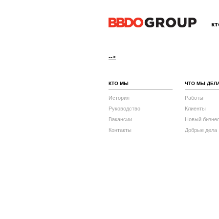
к
-->
КТО МЫ
ЧТО МЫ ДЕЛ
История
Работы
Руководство
Клиенты
Вакансии
Новый бизне
Контакты
Добрые дела