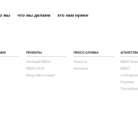
то мы
что мы делаем
кто нам нужен
АЕМ
ПРОЕКТЫ
ПРЕСС-СЛУЖБА
АГЕНТСТВ
Лекторий BBDO
Новости
BBDO Bran
BBDO RUN
Контакты
BBDO
с
Фонд «Дети наши»
Contrapunt
Proximity
The Market