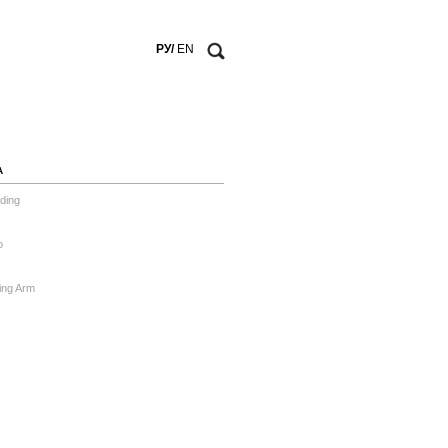
РУ/
EN
А
ding
o
ing Arm