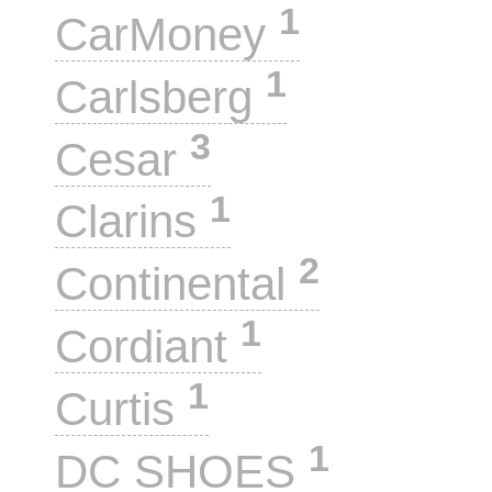
1
CarMoney
1
Carlsberg
3
Cesar
1
Clarins
2
Continental
1
Cordiant
1
Curtis
1
DC SHOES