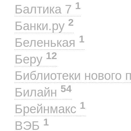
1
Балтика 7
2
Банки.ру
1
Беленькая
12
Беру
Библиотеки нового 
54
Билайн
1
Брейнмакс
1
ВЭБ