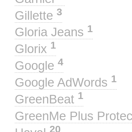
3
Gillette
1
Gloria Jeans
1
Glorix
4
Google
1
Google AdWords
1
GreenBeat
GreenMe Plus Prote
20