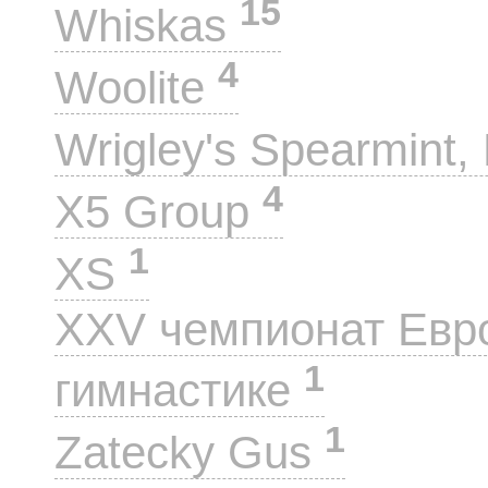
15
Whiskas
4
Woolite
Wrigley's Spearmint, 
4
X5 Group
1
XS
XXV чемпионат Евр
1
гимнастике
1
Zatecky Gus