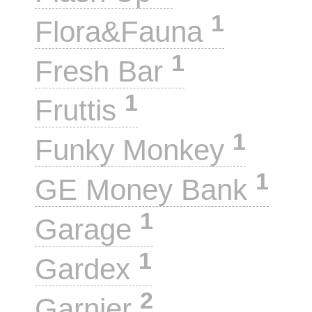
1
Flora&Fauna
1
Fresh Bar
1
Fruttis
1
Funky Monkey
1
GE Money Bank
1
Garage
1
Gardex
2
Garnier