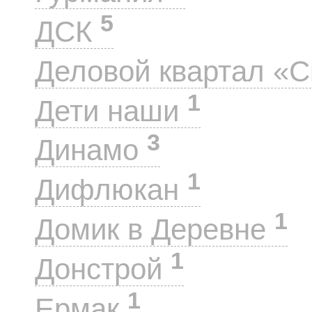
5
ДСК
Деловой квартал «
1
Дети наши
3
Динамо
1
Дифлюкан
1
Домик в Деревне
1
Донстрой
1
Ермак