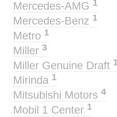
1
Mercedes-AMG
1
Mercedes-Benz
1
Metro
3
Miller
Miller Genuine Draft
1
Mirinda
4
Mitsubishi Motors
1
Mobil 1 Center