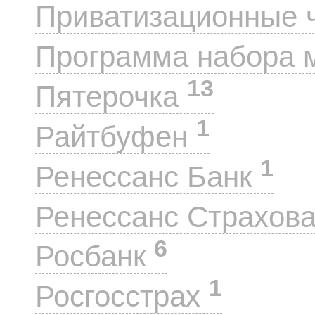
Приватизационные 
Программа набора 
13
Пятерочка
1
Райтбуфен
1
Ренессанс Банк
Ренессанс Страхов
6
Росбанк
1
Росгосстрах