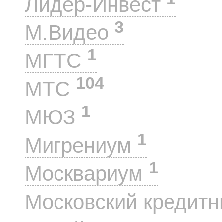
Лидер-Инвест
3
М.Видео
1
МГТС
104
МТС
1
МЮЗ
1
Мигрениум
1
Москвариум
Московский кредит