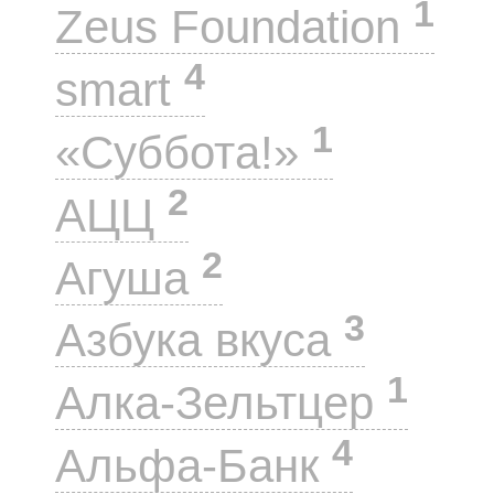
1
Zeus Foundation
4
smart
1
«Суббота!»
2
АЦЦ
2
Агуша
3
Азбука вкуса
1
Алка-Зельтцер
4
Альфа-Банк