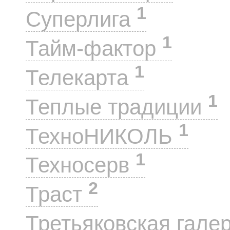
1
Суперлига
1
Тайм-фактор
1
Телекарта
1
Теплые традиции
1
ТехноНИКОЛЬ
1
Техносерв
2
Траст
Третьяковская гале