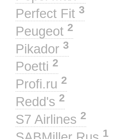
3
Perfect Fit
2
Peugeot
3
Pikador
2
Poetti
2
Profi.ru
2
Redd's
2
S7 Airlines
1
SABMiller Rus