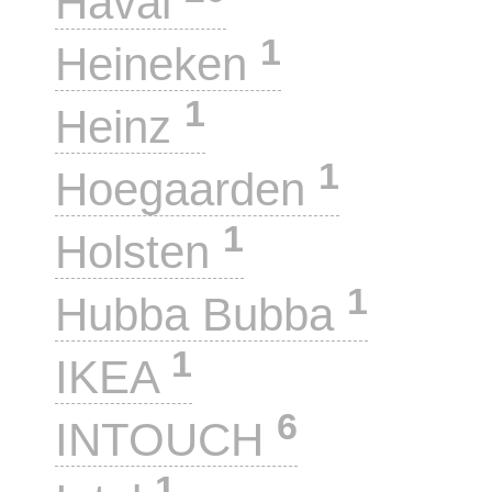
Haval
1
Heineken
1
Heinz
1
Hoegaarden
1
Holsten
1
Hubba Bubba
1
IKEA
6
INTOUCH
1