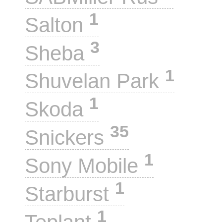
1
Salton
3
Sheba
1
Shuvelan Park
1
Skoda
35
Snickers
1
Sony Mobile
1
Starburst
1