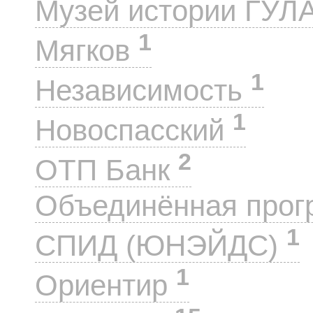
Музей истории ГУЛ
1
Мягков
1
Независимость
1
Новоспасский
2
ОТП Банк
Объединённая прог
1
СПИД (ЮНЭЙДС)
1
Ориентир