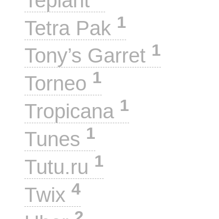
Teplant
1
Tetra Pak
1
Tony’s Garret
1
Torneo
1
Tropicana
1
Tunes
1
Tutu.ru
4
Twix
2