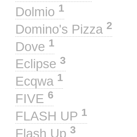
1
Dolmio
2
Domino's Pizza
1
Dove
3
Eclipse
1
Ecqwa
6
FIVE
1
FLASH UP
3
Flash Up