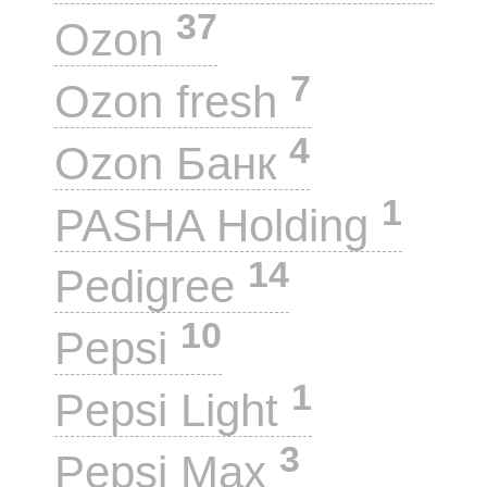
37
Ozon
7
Ozon fresh
4
Ozon Банк
1
PASHA Holding
14
Pedigree
10
Pepsi
1
Pepsi Light
3
Pepsi Max