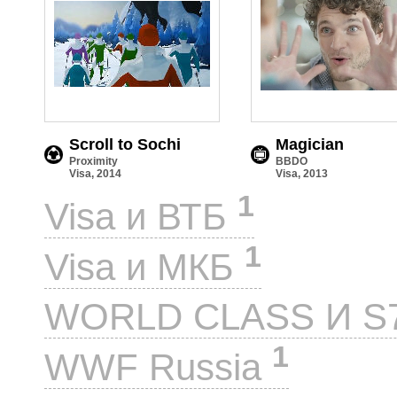
Scroll to Sochi
Magician
Proximity
BBDO
Visa, 2014
Visa, 2013
1
Visa и ВТБ
1
Visa и МКБ
WORLD CLASS И S
1
WWF Russia