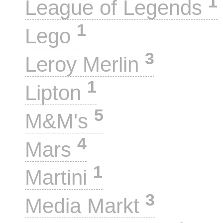
1
League of Legends
1
Lego
3
Leroy Merlin
1
Lipton
5
M&M's
4
Mars
1
Martini
3
Media Markt