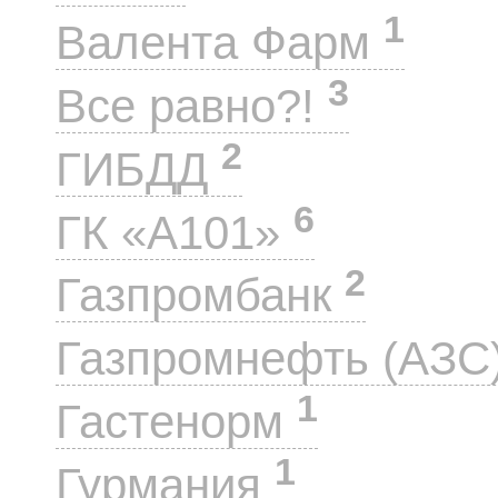
1
Валента Фарм
3
Все равно?!
2
ГИБДД
6
ГК «А101»
2
Газпромбанк
Газпромнефть (АЗС
1
Гастенорм
1
Гурмания