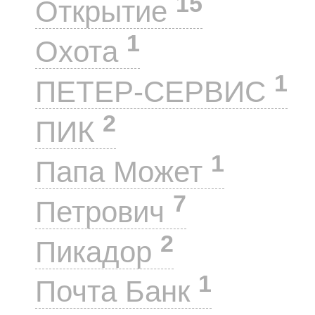
15
Открытие
1
Охота
1
ПЕТЕР-СЕРВИС
2
ПИК
1
Папа Может
7
Петрович
2
Пикадор
1
Почта Банк