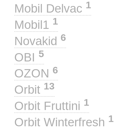
1
Mobil Delvac
1
Mobil1
6
Novakid
5
OBI
6
OZON
13
Orbit
1
Orbit Fruttini
1
Orbit Winterfresh