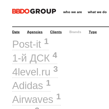
who we are
what we do
Date
Agencies
Clients
Brands
Type
1
Post-it
4
1-й ДСК
3
4level.ru
1
Adidas
1
Airwaves