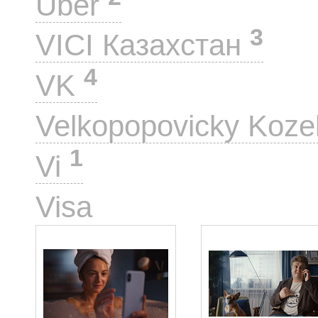
Uber
3
VICI Казахстан
4
VK
Velkopopovicky Koze
1
Vi
10
Visa