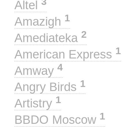
3
Altel
1
Amazigh
2
Amediateka
1
American Express
4
Amway
1
Angry Birds
1
Artistry
1
BBDO Moscow