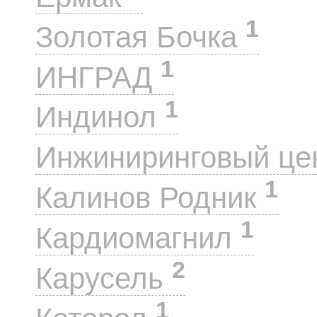
1
Золотая Бочка
1
ИНГРАД
1
Индинол
Инжиниринговый це
1
Калинов Родник
1
Кардиомагнил
2
Карусель
1