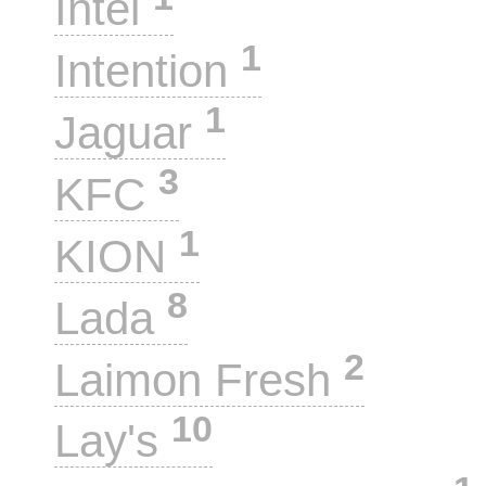
Intel
1
Intention
1
Jaguar
3
KFC
1
KION
8
Lada
2
Laimon Fresh
10
Lay's