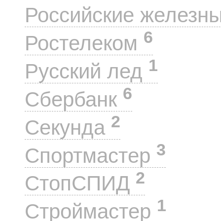
Российские железн
6
Ростелеком
1
Русский лед
6
Сбербанк
2
Секунда
3
Спортмастер
2
СтопСПИД
1
Строймастер