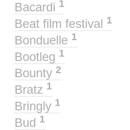
1
Bacardi
1
Beat film festival
1
Bonduelle
1
Bootleg
2
Bounty
1
Bratz
1
Bringly
1
Bud