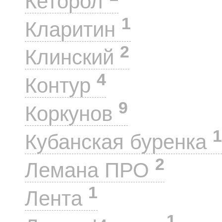
Кеторол
1
Кларитин
2
Клинский
4
Контур
9
Коркунов
1
Кубанская буренка
2
Лемана ПРО
1
Лента
1