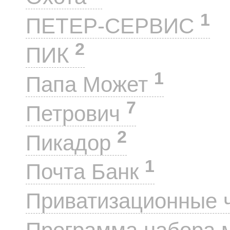
1
ПЕТЕР-СЕРВИС
2
ПИК
1
Папа Может
7
Петрович
2
Пикадор
1
Почта Банк
Приватизационные 