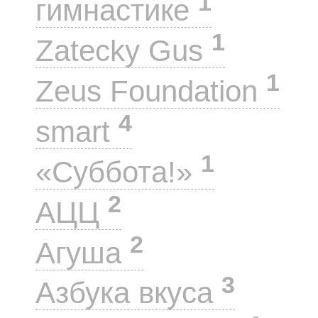
1
гимнастике
1
Zatecky Gus
1
Zeus Foundation
4
smart
1
«Суббота!»
2
АЦЦ
2
Агуша
3
Азбука вкуса