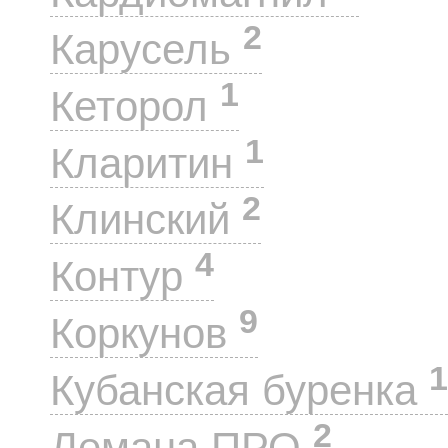
2
Карусель
1
Кеторол
1
Кларитин
2
Клинский
4
Контур
9
Коркунов
1
Кубанская буренка
2
Лемана ПРО