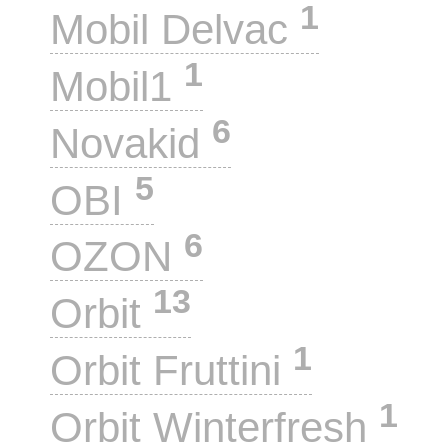
1
Mobil Delvac
1
Mobil1
6
Novakid
5
OBI
6
OZON
13
Orbit
1
Orbit Fruttini
1
Orbit Winterfresh