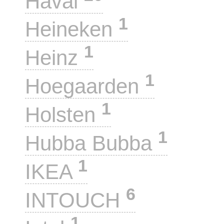
Haval
1
Heineken
1
Heinz
1
Hoegaarden
1
Holsten
1
Hubba Bubba
1
IKEA
6
INTOUCH
1