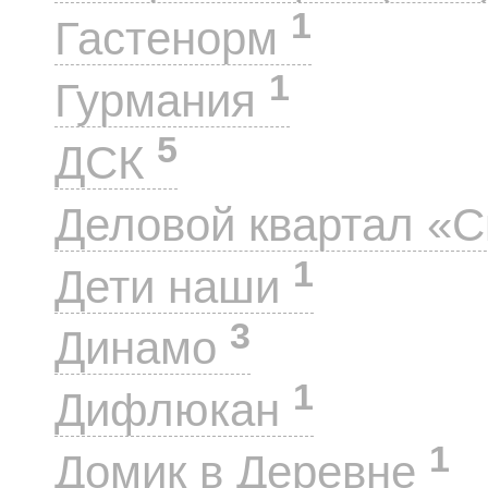
1
Гастенорм
1
Гурмания
5
ДСК
Деловой квартал «
1
Дети наши
3
Динамо
1
Дифлюкан
1
Домик в Деревне