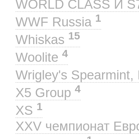
WORLD CLASS И S
1
WWF Russia
15
Whiskas
4
Woolite
Wrigley's Spearmint, 
4
X5 Group
1
XS
XXV чемпионат Евр