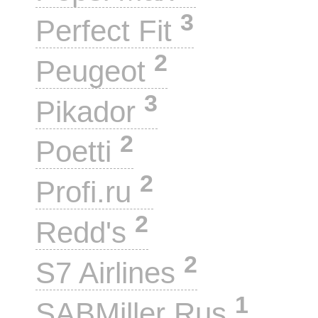
3
Perfect Fit
2
Peugeot
3
Pikador
2
Poetti
2
Profi.ru
2
Redd's
2
S7 Airlines
1
SABMiller Rus