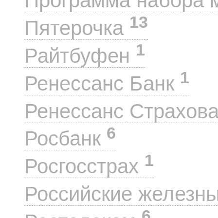
Программа набора 
13
Пятерочка
1
Райтбуфен
1
Ренессанс Банк
Ренессанс Страхов
6
Росбанк
1
Росгосстрах
Российские железн
6