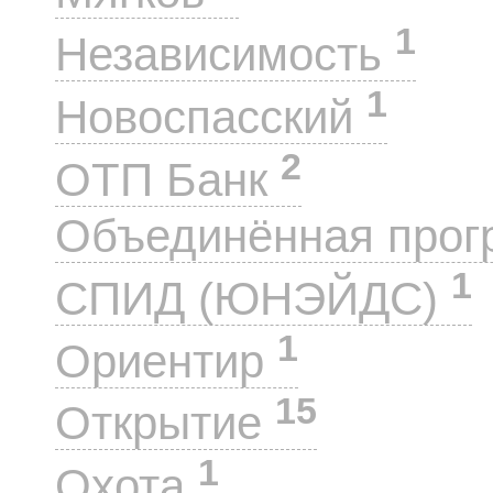
1
Независимость
1
Новоспасский
2
ОТП Банк
Объединённая прог
1
СПИД (ЮНЭЙДС)
1
Ориентир
15
Открытие
1
Охота