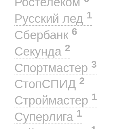
Ростелеком
1
Русский лед
6
Сбербанк
2
Секунда
3
Спортмастер
2
СтопСПИД
1
Строймастер
1
Суперлига