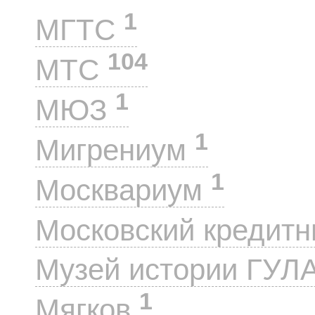
1
МГТС
104
МТС
1
МЮЗ
1
Мигрениум
1
Москвариум
Московский кредит
Музей истории ГУЛ
1
Мягков