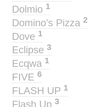
1
Dolmio
2
Domino's Pizza
1
Dove
3
Eclipse
1
Ecqwa
6
FIVE
1
FLASH UP
3
Flash Up