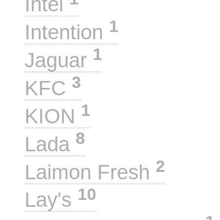
Intel
1
Intention
1
Jaguar
3
KFC
1
KION
8
Lada
2
Laimon Fresh
10
Lay's