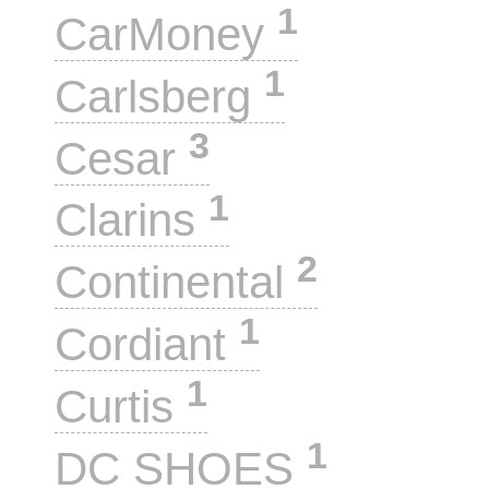
1
CarMoney
1
Carlsberg
3
Cesar
1
Clarins
2
Continental
1
Cordiant
1
Curtis
1
DC SHOES