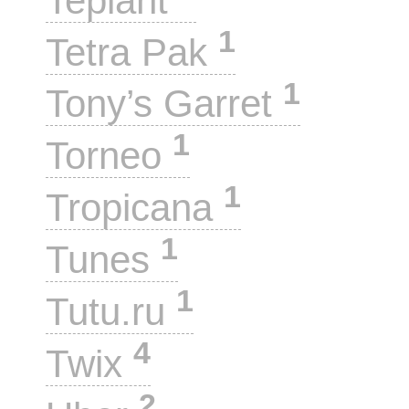
Teplant
1
Tetra Pak
1
Tony’s Garret
1
Torneo
1
Tropicana
1
Tunes
1
Tutu.ru
4
Twix
2