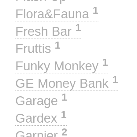
1
Flora&Fauna
1
Fresh Bar
1
Fruttis
1
Funky Monkey
1
GE Money Bank
1
Garage
1
Gardex
2
Garnier