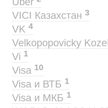
Uber
3
VICI Казахстан
4
VK
Velkopopovicky Koze
1
Vi
10
Visa
1
Visa и ВТБ
1
Visa и МКБ