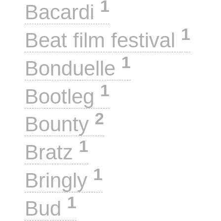
1
Bacardi
1
Beat film festival
1
Bonduelle
1
Bootleg
2
Bounty
1
Bratz
1
Bringly
1
Bud