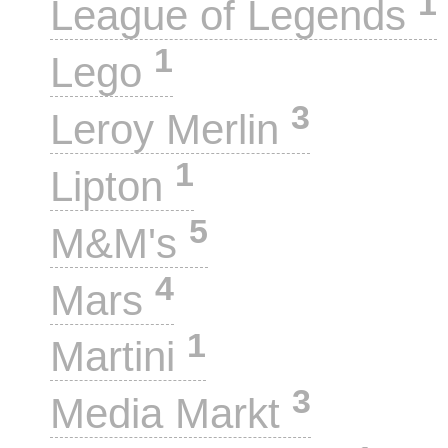
1
League of Legends
1
Lego
3
Leroy Merlin
1
Lipton
5
M&M's
4
Mars
1
Martini
3
Media Markt