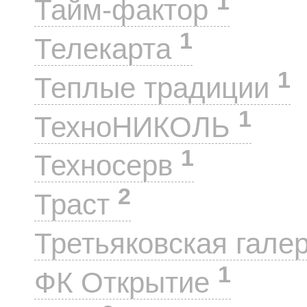
1
Тайм-фактор
1
Телекарта
1
Теплые традиции
1
ТехноНИКОЛЬ
1
Техносерв
2
Траст
Третьяковская гале
1
ФК Открытие