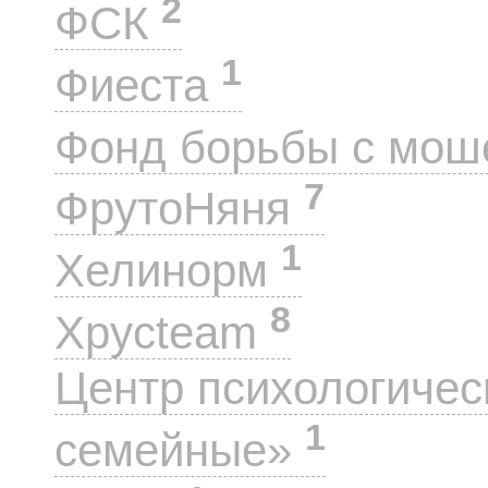
2
ФСК
1
Фиеста
Фонд борьбы с мо
7
ФрутоНяня
1
Хелинорм
8
Хрусteam
Центр психологиче
1
семейные»