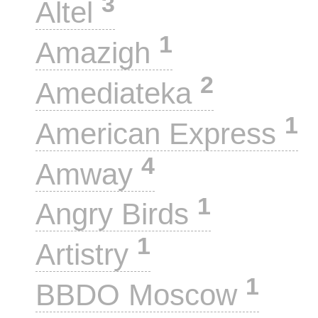
3
Altel
1
Amazigh
2
Amediateka
1
American Express
4
Amway
1
Angry Birds
1
Artistry
1
BBDO Moscow