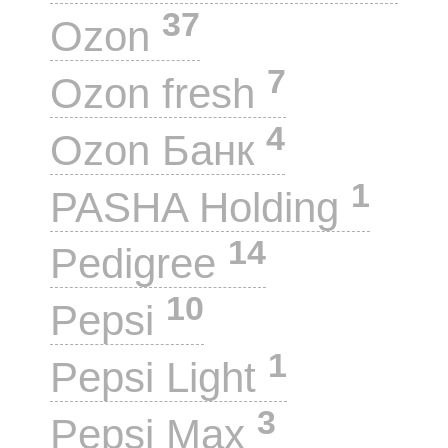
37
Ozon
7
Ozon fresh
4
Ozon Банк
1
PASHA Holding
14
Pedigree
10
Pepsi
1
Pepsi Light
3
Pepsi Max