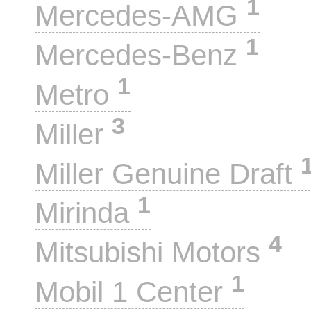
1
Mercedes-AMG
1
Mercedes-Benz
1
Metro
3
Miller
Miller Genuine Draft
1
Mirinda
4
Mitsubishi Motors
1
Mobil 1 Center