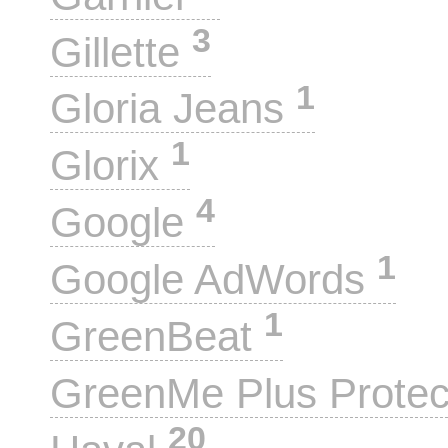
3
Gillette
1
Gloria Jeans
1
Glorix
4
Google
1
Google AdWords
1
GreenBeat
GreenMe Plus Prote
20