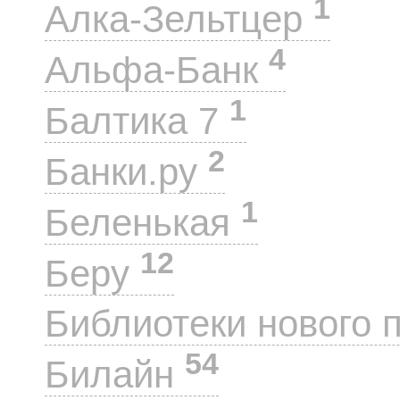
1
Алка-Зельтцер
4
Альфа-Банк
1
Балтика 7
2
Банки.ру
1
Беленькая
12
Беру
Библиотеки нового 
54
Билайн