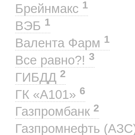
1
Брейнмакс
1
ВЭБ
1
Валента Фарм
3
Все равно?!
2
ГИБДД
6
ГК «А101»
2
Газпромбанк
Газпромнефть (АЗС