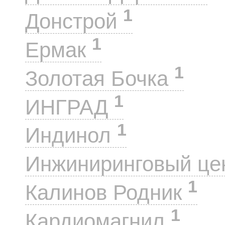
1
Донстрой
1
Ермак
1
Золотая Бочка
1
ИНГРАД
1
Индинол
Инжиниринговый це
1
Калинов Родник
1
Кардиомагнил