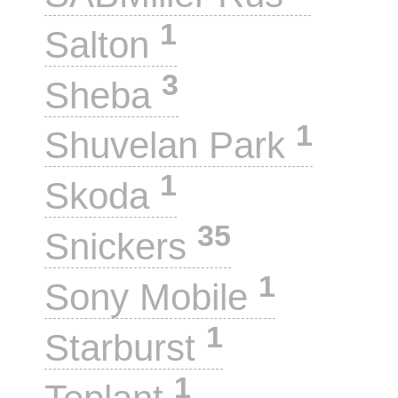
1
Salton
3
Sheba
1
Shuvelan Park
1
Skoda
35
Snickers
1
Sony Mobile
1
Starburst
1