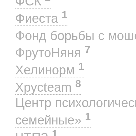
ФСК
1
Фиеста
Фонд борьбы с мо
7
ФрутоНяня
1
Хелинорм
8
Хрусteam
Центр психологиче
1
семейные»
1