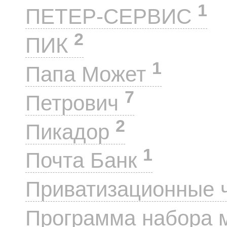
1
ПЕТЕР-СЕРВИС
2
ПИК
1
Папа Может
7
Петрович
2
Пикадор
1
Почта Банк
Приватизационные 
Программа набора 