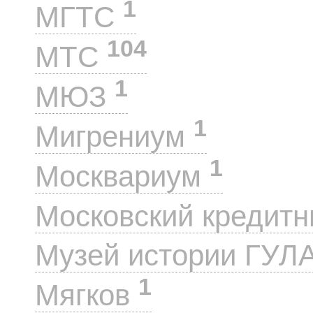
1
МГТС
104
МТС
1
МЮЗ
1
Мигрениум
1
Москвариум
Московский кредит
Музей истории ГУЛ
1
Мягков