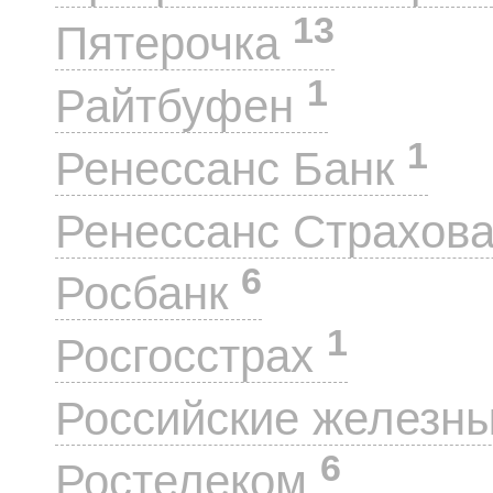
13
Пятерочка
1
Райтбуфен
1
Ренессанс Банк
Ренессанс Страхов
6
Росбанк
1
Росгосстрах
Российские железн
6
Ростелеком