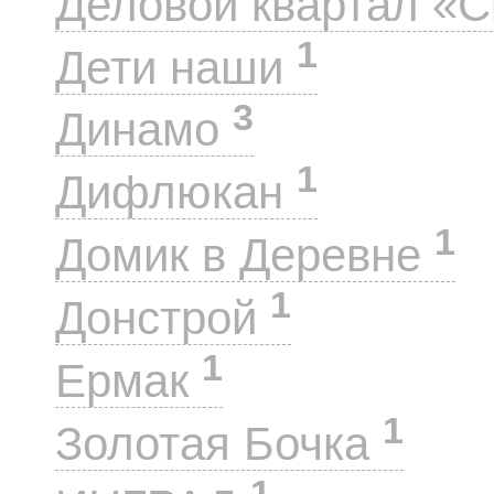
Деловой квартал «
1
Дети наши
3
Динамо
1
Дифлюкан
1
Домик в Деревне
1
Донстрой
1
Ермак
1
Золотая Бочка
1