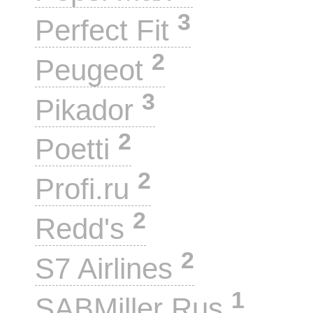
3
Perfect Fit
2
Peugeot
3
Pikador
2
Poetti
2
Profi.ru
2
Redd's
2
S7 Airlines
1
SABMiller Rus