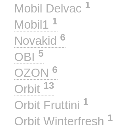
1
Mobil Delvac
1
Mobil1
6
Novakid
5
OBI
6
OZON
13
Orbit
1
Orbit Fruttini
1
Orbit Winterfresh