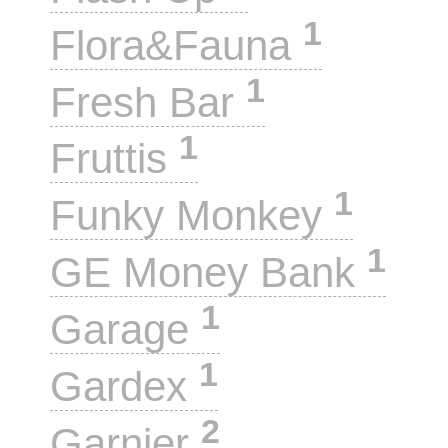
1
Flora&Fauna
1
Fresh Bar
1
Fruttis
1
Funky Monkey
1
GE Money Bank
1
Garage
1
Gardex
2
Garnier