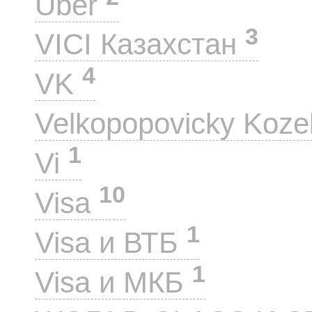
Uber
3
VICI Казахстан
4
VK
Velkopopovicky Koze
1
Vi
10
Visa
1
Visa и ВТБ
1
Visa и МКБ