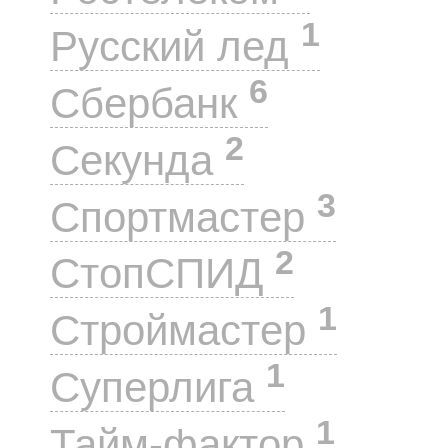
1
Русский лед
6
Сбербанк
2
Секунда
3
Спортмастер
2
СтопСПИД
1
Строймастер
1
Суперлига
1
Тайм-фактор