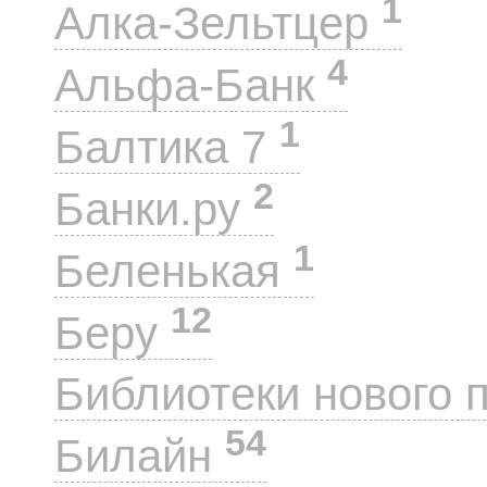
1
Алка-Зельтцер
4
Альфа-Банк
1
Балтика 7
2
Банки.ру
1
Беленькая
12
Беру
Библиотеки нового 
54
Билайн