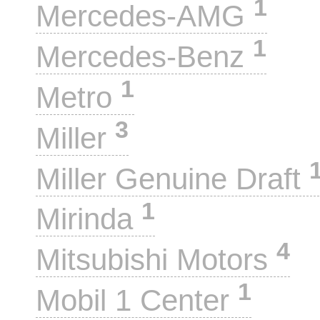
1
Mercedes-AMG
1
Mercedes-Benz
1
Metro
3
Miller
Miller Genuine Draft
1
Mirinda
4
Mitsubishi Motors
1
Mobil 1 Center