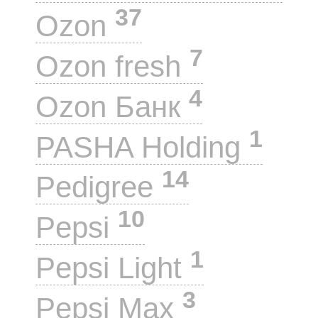
37
Ozon
7
Ozon fresh
4
Ozon Банк
1
PASHA Holding
14
Pedigree
10
Pepsi
1
Pepsi Light
3
Pepsi Max