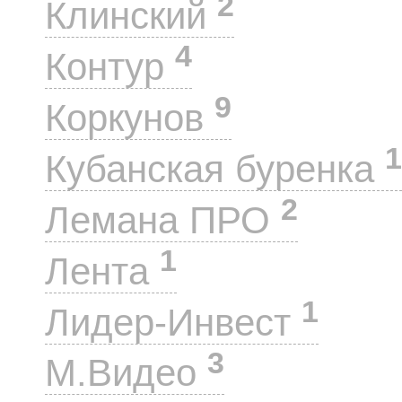
2
Клинский
4
Контур
9
Коркунов
1
Кубанская буренка
2
Лемана ПРО
1
Лента
1
Лидер-Инвест
3
М.Видео