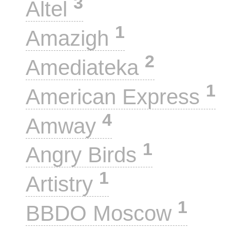
3
Altel
1
Amazigh
2
Amediateka
1
American Express
4
Amway
1
Angry Birds
1
Artistry
1
BBDO Moscow