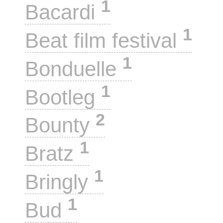
1
Bacardi
1
Beat film festival
1
Bonduelle
1
Bootleg
2
Bounty
1
Bratz
1
Bringly
1
Bud