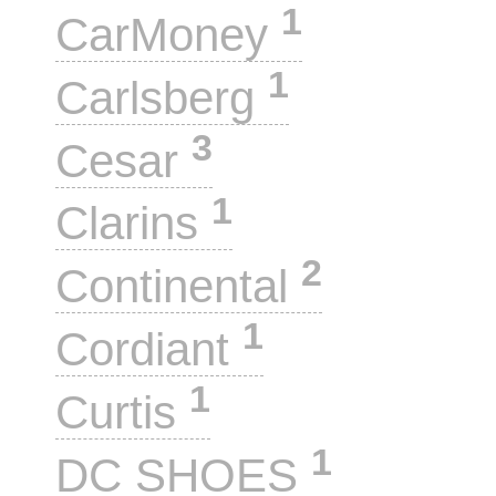
1
CarMoney
1
Carlsberg
3
Cesar
1
Clarins
2
Continental
1
Cordiant
1
Curtis
1
DC SHOES