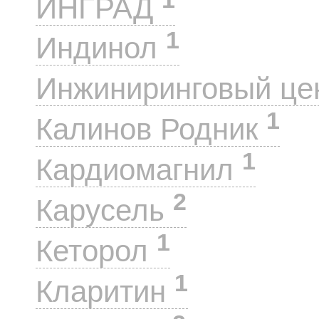
ИНГРАД
1
Индинол
Инжиниринговый це
1
Калинов Родник
1
Кардиомагнил
2
Карусель
1
Кеторол
1
Кларитин