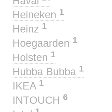
Haval
1
Heineken
1
Heinz
1
Hoegaarden
1
Holsten
1
Hubba Bubba
1
IKEA
6
INTOUCH
1