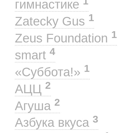
1
гимнастике
1
Zatecky Gus
1
Zeus Foundation
4
smart
1
«Суббота!»
2
АЦЦ
2
Агуша
3
Азбука вкуса