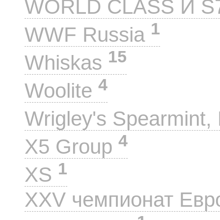
WORLD CLASS И S
1
WWF Russia
15
Whiskas
4
Woolite
Wrigley's Spearmint, 
4
X5 Group
1
XS
XXV чемпионат Евр