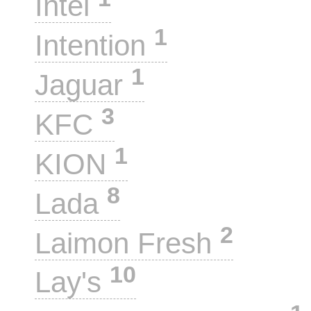
Intel
1
Intention
1
Jaguar
3
KFC
1
KION
8
Lada
2
Laimon Fresh
10
Lay's