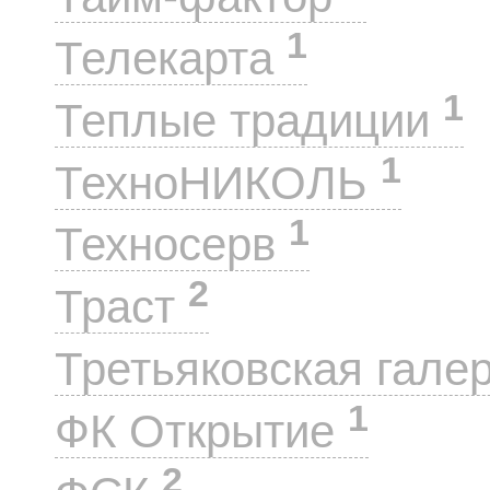
1
Телекарта
1
Теплые традиции
1
ТехноНИКОЛЬ
1
Техносерв
2
Траст
Третьяковская гале
1
ФК Открытие
2