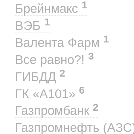
1
Брейнмакс
1
ВЭБ
1
Валента Фарм
3
Все равно?!
2
ГИБДД
6
ГК «А101»
2
Газпромбанк
Газпромнефть (АЗС