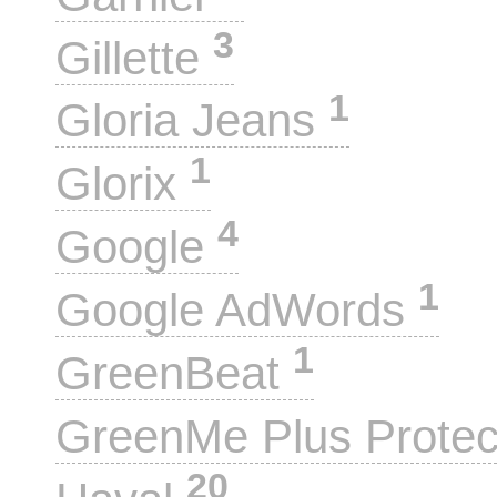
3
Gillette
1
Gloria Jeans
1
Glorix
4
Google
1
Google AdWords
1
GreenBeat
GreenMe Plus Prote
20