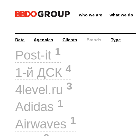
who we are
what we do
Date
Agencies
Clients
Brands
Type
1
Post-it
4
1-й ДСК
3
4level.ru
1
Adidas
1
Airwaves