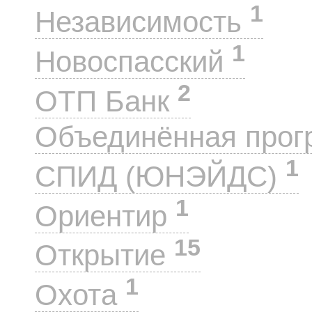
1
Независимость
1
Новоспасский
2
ОТП Банк
Объединённая прог
1
СПИД (ЮНЭЙДС)
1
Ориентир
15
Открытие
1
Охота