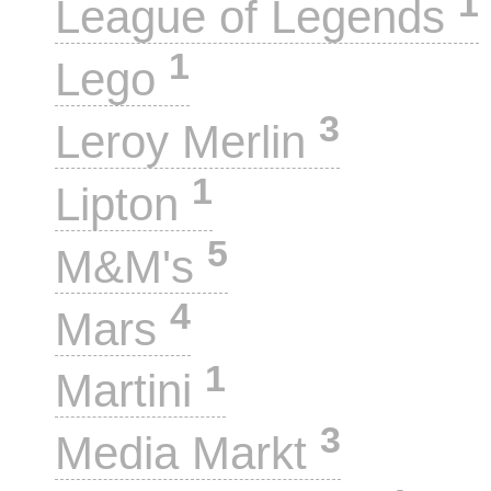
1
League of Legends
1
Lego
3
Leroy Merlin
1
Lipton
5
M&M's
4
Mars
1
Martini
3
Media Markt