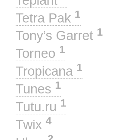
Teplant
1
Tetra Pak
1
Tony’s Garret
1
Torneo
1
Tropicana
1
Tunes
1
Tutu.ru
4
Twix
2