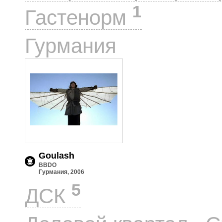
1
Гастенорм
1
Гурмания
Goulash
BBDO
Гурмания, 2006
5
ДСК