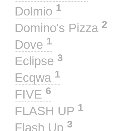
1
Dolmio
2
Domino's Pizza
1
Dove
3
Eclipse
1
Ecqwa
6
FIVE
1
FLASH UP
3
Flash Up