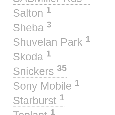
1
Salton
3
Sheba
1
Shuvelan Park
1
Skoda
35
Snickers
1
Sony Mobile
1
Starburst
1